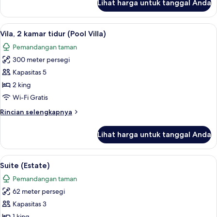
Lihat harga untuk tanggal Anda
untuk
Vila,
3
Lihat
Seprai katun Mesir, seprai premium, d
9
kamar
Vila, 2 kamar tidur (Pool Villa)
semua
tidur
Pemandangan taman
(Pool
foto
Villa)
300 meter persegi
untuk
Vila,
Kapasitas 5
2
2 king
kamar
Wi-Fi Gratis
tidur
Rincian
Rincian selengkapnya
(Pool
lebih
Villa)
lanjut
Lihat harga untuk tanggal Anda
untuk
Vila,
2
Lihat
Suite (Estate) | Pemandangan dari ka
7
kamar
Suite (Estate)
semua
tidur
Pemandangan taman
(Pool
foto
Villa)
62 meter persegi
untuk
Suite
Kapasitas 3
(Estate)
1 king