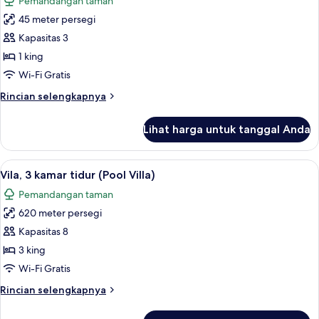
Pemandangan taman
(Pool
foto
Villa)
45 meter persegi
untuk
Suite,
Kapasitas 3
teras
1 king
Wi-Fi Gratis
Rincian
Rincian selengkapnya
lebih
lanjut
Lihat harga untuk tanggal Anda
untuk
Suite,
teras
Lihat
Pemandangan dari kamar
16
Vila, 3 kamar tidur (Pool Villa)
semua
Pemandangan taman
foto
620 meter persegi
untuk
Vila,
Kapasitas 8
3
3 king
kamar
Wi-Fi Gratis
tidur
Rincian
Rincian selengkapnya
(Pool
lebih
Villa)
lanjut