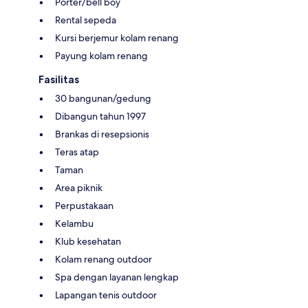
Porter/bell boy
Rental sepeda
Kursi berjemur kolam renang
Payung kolam renang
Fasilitas
30 bangunan/gedung
Dibangun tahun 1997
Brankas di resepsionis
Teras atap
Taman
Area piknik
Perpustakaan
Kelambu
Klub kesehatan
Kolam renang outdoor
Spa dengan layanan lengkap
Lapangan tenis outdoor