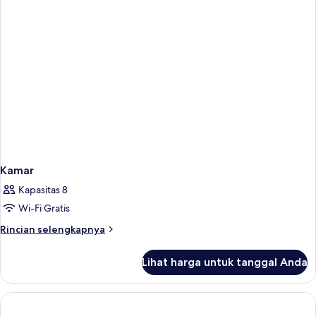
tidur
(Garden
Pool)
Kamar
Kapasitas 8
Wi-Fi Gratis
Rincian
Rincian selengkapnya
lebih
lanjut
Lihat harga untuk tanggal Anda
untuk
Kamar