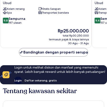
a
Bali
Ubud
Ubud
Ritz-
Ubud
Kolam renang
Gratis Sarapan
Kolam
Carlton
Spa
Transportasi bandara
Transp
Reserve
Ubud
9.8
9.4
Sempurna
Sem
9,8
9,4
dari
dari
197 ulasan
157 u
10,
10,
Harga
Rp25.000.000
Sempurna,
Sempur
sekarang
197
157
total Rp30.250.000
Rp25.000.000
termasuk pajak & biaya lainnya
ulasan
ulasan
30 Agu - 31 Agu
Bandingkan dengan properti serupa
Login untuk melihat diskon dan manfaat yang memenuhi
syarat. Lebih banyak reward untuk lebih banyak petualangan!
Login
Daftar sekarang, gratis
Tentang kawasan sekitar