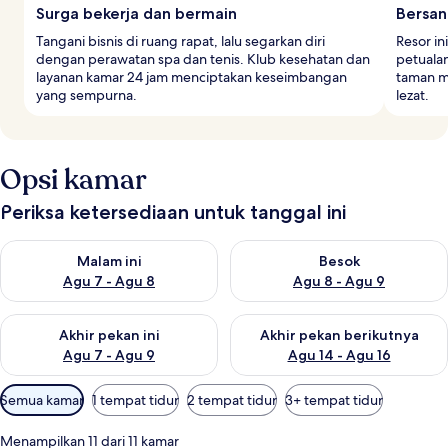
Surga bekerja dan bermain
Bersan
Tangani bisnis di ruang rapat, lalu segarkan diri
Resor in
dengan perawatan spa dan tenis. Klub kesehatan dan
petuala
layanan kamar 24 jam menciptakan keseimbangan
taman m
yang sempurna.
lezat.
Opsi kamar
Periksa ketersediaan untuk tanggal ini
Periksa ketersediaan untuk malam ini Agu 7 - Agu 8
Periksa ketersediaan untuk be
Malam ini
Besok
Agu 7 - Agu 8
Agu 8 - Agu 9
Periksa ketersediaan untuk akhir pekan ini Agu 7 - Agu 9
Periksa ketersediaan untuk ak
Akhir pekan ini
Akhir pekan berikutnya
Agu 7 - Agu 9
Agu 14 - Agu 16
Filter
Semua kamar
1 tempat tidur
2 tempat tidur
3+ tempat tidur
tersedia
untuk
Menampilkan 11 dari 11 kamar