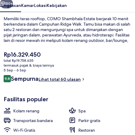
150+
Ringkasan
Kamar
Lokasi
Kebijakan
Memiliki teras rooftop, COMO Shambhala Estate berjarak 10 menit
berkendara dalam Campuhan Ridge Walk. Tamu bisa makan di salah
satu 2 restoran dan mengunjungi spa untuk dimanjakan dengan
pijat jaringan dalam, perawatan Ayurveda, atau hidroterapi. Fasilitas
lain di resor mewah ini meliputi kolam renang outdoor, bar/lounge,
dan klub kesehatan. Traveler menyukai kondisi keseluruhan.
Harga
Rp16.329.450
saat
total Rp19.758.635
ini
termasuk pajak & biaya lainnya
Eksterior
Rp16.329.450
5 Sep - 6 Sep
Ulasan
Sempurna
9,8
Lihat total 60 ulasan
9,8 dari 10
Fasilitas populer
Kolam renang
Spa
Transportasi bandara
Parkir gratis
Wi-Fi Gratis
Restoran