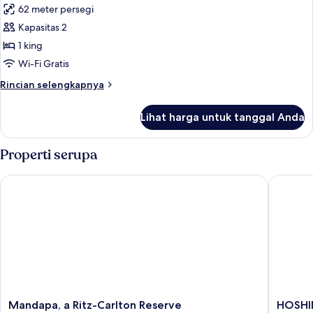
62 meter persegi
foto
Kapasitas 2
untuk
Estate
1 king
Suite
Wi-Fi Gratis
Rincian
Rincian selengkapnya
lebih
lanjut
Lihat harga untuk tanggal Anda
untuk
Estate
Suite
Properti serupa
Mandapa, a Ritz-Carlton Reserve
HOSHINO
Mandapa,
HOSHI
Mandapa, a Ritz-Carlton Reserve
HOSHI