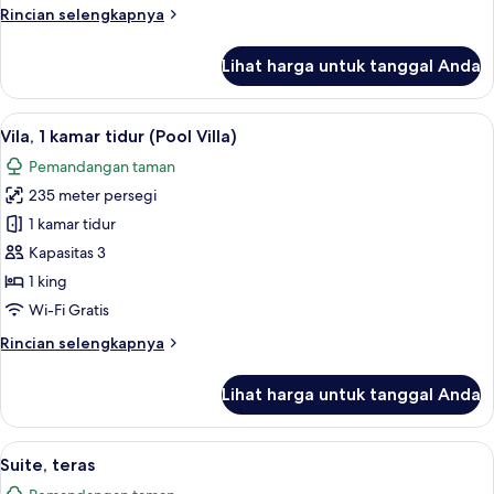
Rincian
Rincian selengkapnya
lebih
lanjut
Lihat harga untuk tanggal Anda
untuk
Suite
(COMO
Lihat
Vila, 1 kamar tidur (Pool Villa) | Sepr
3
Suite)
Vila, 1 kamar tidur (Pool Villa)
semua
Pemandangan taman
foto
235 meter persegi
untuk
Vila,
1 kamar tidur
1
Kapasitas 3
kamar
1 king
tidur
Wi-Fi Gratis
(Pool
Rincian
Rincian selengkapnya
Villa)
lebih
lanjut
Lihat harga untuk tanggal Anda
untuk
Vila,
1
Lihat
Suite, teras | Seprai katun Mesir, sep
4
kamar
Suite, teras
semua
tidur