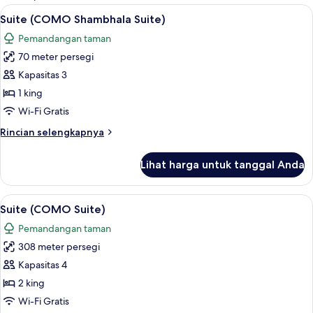
kamar
Lihat
Pemandangan dari kamar
1
Suite (COMO Shambhala Suite)
semua
Pemandangan taman
foto
70 meter persegi
untuk
Suite
Kapasitas 3
(COMO
1 king
Shambhala
Wi-Fi Gratis
Suite)
Rincian
Rincian selengkapnya
lebih
lanjut
Lihat harga untuk tanggal Anda
untuk
Suite
(COMO
Lihat
Seprai katun Mesir, seprai premium, d
3
Shambhala
Suite (COMO Suite)
semua
Suite)
Pemandangan taman
foto
308 meter persegi
untuk
Suite
Kapasitas 4
(COMO
2 king
Suite)
Wi-Fi Gratis