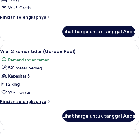
Wi-Fi Gratis
Rincian
Rincian selengkapnya
lebih
lanjut
Lihat harga untuk tanggal Anda
untuk
Suite
(Estate)
Lihat
Vila, 2 kamar tidur (Garden Pool) | Se
5
Vila, 2 kamar tidur (Garden Pool)
semua
Pemandangan taman
foto
591 meter persegi
untuk
Vila,
Kapasitas 5
2
2 king
kamar
Wi-Fi Gratis
tidur
Rincian
Rincian selengkapnya
(Garden
lebih
Pool)
lanjut
Lihat harga untuk tanggal Anda
untuk
Vila,
2
kamar