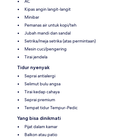
AC
Kipas angin langit-langit
Minibar
Pemanas air untuk kopi/teh
Jubah mandi dan sandal
Setrika/meja setrika (atas permintaan)
Mesin cuci/pengering
Tirai jendela
Tidur nyenyak
Seprai antialergi
Selimut bulu angsa
Tirai kedap cahaya
Seprai premium
Tempat tidur Tempur-Pedic
Yang bisa dinikmati
Pijat dalam kamar
Balkon atau patio