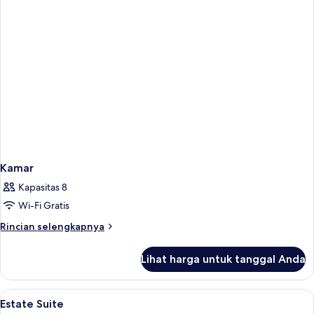
Kamar
Kapasitas 8
Wi-Fi Gratis
Rincian
Rincian selengkapnya
lebih
lanjut
Lihat harga untuk tanggal Anda
untuk
Kamar
Lihat
Seprai katun Mesir, seprai premium, d
3
Estate Suite
semua