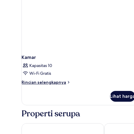
Kamar
Kapasitas 10
Wi-Fi Gratis
Rincian
Rincian selengkapnya
lebih
lanjut
Lihat harg
untuk
Kamar
Properti serupa
Slow Suites Setas
Suites Murill