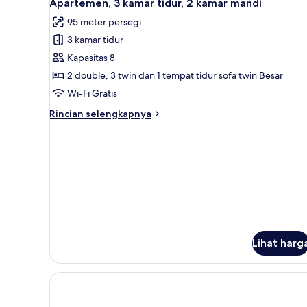
15
kamar
Apartemen, 3 kamar tidur, 2 kamar mandi
semua
tidur,
95 meter persegi
teras
foto
(Penthouse)
3 kamar tidur
untuk
Apartemen,
Kapasitas 8
3
2 double, 3 twin dan 1 tempat tidur sofa twin Besar
kamar
Wi-Fi Gratis
tidur,
Rincian
Rincian selengkapnya
2
lebih
kamar
lanjut
untuk
mandi
Apartemen,
3
kamar
tidur,
2
kamar
mandi
Lihat harg