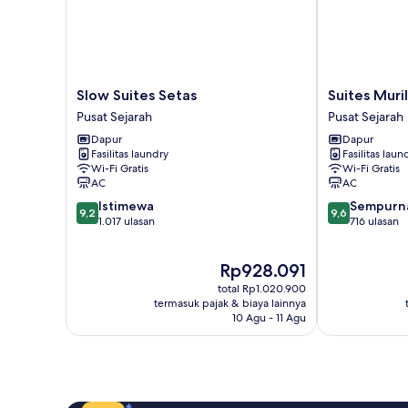
Slow
Suites
Slow Suites Setas
Suites Muri
Suites
Murillo
Pusat Sejarah
Pusat Sejarah
Setas
Catedral
Dapur
Dapur
Pusat
Pusat
Fasilitas laundry
Fasilitas laun
Sejarah
Sejarah
Wi-Fi Gratis
Wi-Fi Gratis
AC
AC
9.2
9.6
Istimewa
Sempurn
9,2
9,6
dari
dari
1.017 ulasan
716 ulasan
10,
10,
Istimewa,
Sempurna,
Harga
Rp928.091
1.017
716
sekarang
ulasan
ulasan
total Rp1.020.900
Rp928.091
termasuk pajak & biaya lainnya
10 Agu - 11 Agu