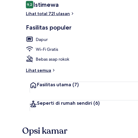
Ulasan
Istimewa
9,2
9,2 dari 10
Lihat total 721 ulasan
Apartemen, 1 
Fasilitas populer
Dapur
Wi-Fi Gratis
Bebas asap rokok
Lihat semua
Fasilitas utama
(7)
Seperti di rumah sendiri
(6)
Opsi kamar