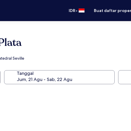
•
IDR
Buat daftar prope
Plata
edral Seville
Tanggal