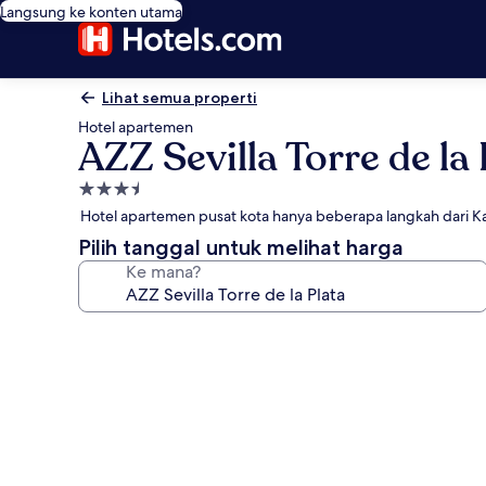
Langsung ke konten utama
Lihat semua properti
Hotel apartemen
AZZ Sevilla Torre de la 
Properti
bintang
Hotel apartemen pusat kota hanya beberapa langkah dari Kat
3.5
Pilih tanggal untuk melihat harga
Ke mana?
Galeri
foto
untuk
AZZ
Sevilla