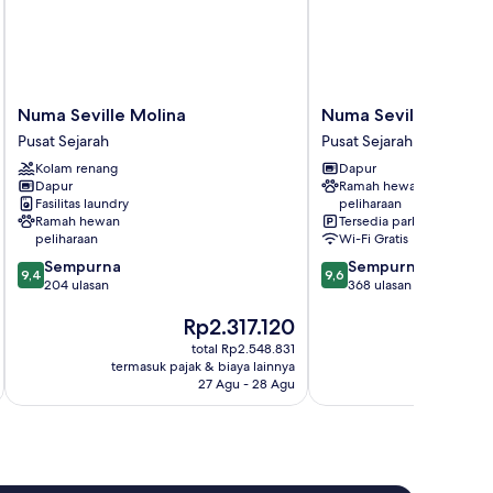
Numa
Numa
Numa Seville Molina
Numa Seville Jondo
Seville
Seville
Pusat Sejarah
Pusat Sejarah
Molina
Jondo
Kolam renang
Dapur
Pusat
Pusat
Dapur
Ramah hewan
Sejarah
Sejarah
Fasilitas laundry
peliharaan
Ramah hewan
Tersedia parkir
peliharaan
Wi-Fi Gratis
9.4
9.6
Sempurna
Sempurna
9,4
9,6
dari
dari
204 ulasan
368 ulasan
10,
10,
Harga
H
Rp2.317.120
R
Sempurna,
Sempurna,
sekarang
s
204
368
total Rp2.548.831
Rp2.317.120
Rp
ulasan
ulasan
termasuk pajak & biaya lainnya
termasuk paj
27 Agu - 28 Agu