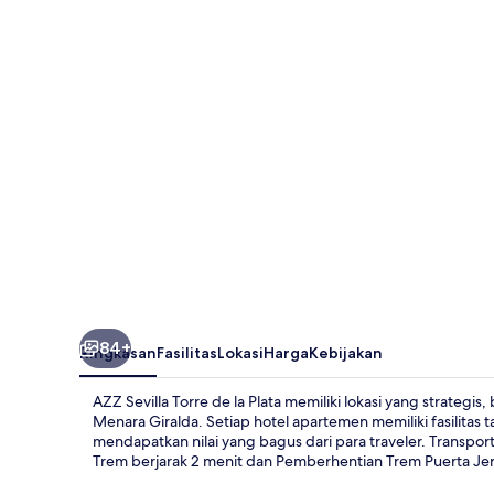
Torre
de
la
Plata
84+
Ringkasan
Fasilitas
Lokasi
Harga
Kebijakan
AZZ Sevilla Torre de la Plata memiliki lokasi yang strategis,
Menara Giralda. Setiap hotel apartemen memiliki fasilitas 
mendapatkan nilai yang bagus dari para traveler. Transpo
Trem berjarak 2 menit dan Pemberhentian Trem Puerta Jere