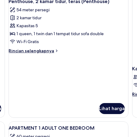
9
kamar
ka
Penthouse, 2 kamar tidur, teras (Penthouse)
semua
tidur
ti
54 meter persegi
foto
2 kamar tidur
untuk
Penthouse,
Kapasitas 5
2
1 queen, 1 twin dan 1 tempat tidur sofa double
kamar
Wi-Fi Gratis
tidur,
Rincian
Rincian selengkapnya
teras
lebih
(Penthouse)
lanjut
untuk
K
Penthouse,
2
kamar
tidur,
Ri
Ri
teras
le
(Penthouse)
la
a
Lihat harga
un
K
Lihat
Selimut bulu angsa, setrika/meja setrik
5
APARTMENT 1 ADULT ONE BEDROOM
semua
60 meter persegi