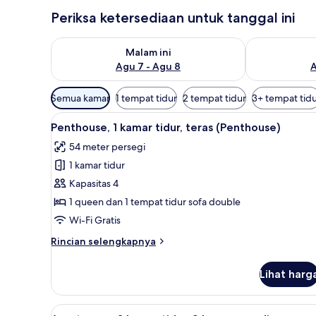
Periksa ketersediaan untuk tanggal ini
Periksa ketersediaan untuk malam ini Agu 7 - Agu 8
Periksa keter
Malam ini
Agu 7 - Agu 8
A
Filter
Semua kamar
1 tempat tidur
2 tempat tidur
3+ tempat tid
tersedia
Lihat
Penthouse, 1 kamar tidur, teras
untuk
17
Penthouse, 1 kamar tidur, teras (Penthouse)
semua
kamar
54 meter persegi
foto
1 kamar tidur
untuk
Penthouse,
Kapasitas 4
1
1 queen dan 1 tempat tidur sofa double
kamar
Wi-Fi Gratis
tidur,
Rincian
Rincian selengkapnya
teras
lebih
(Penthouse)
lanjut
Lihat harg
untuk
Penthouse,
1
Lihat
Apartemen, 3 kamar tidur, 2 ka