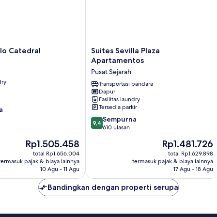
Suites
llo Catedral
Suites Sevilla Plaza
Sevilla
Apartamentos
Plaza
Pusat Sejarah
Apartamentos
dry
Pusat
Transportasi bandara
Dapur
Sejarah
Fasilitas laundry
Tersedia parkir
a
9.4
Sempurna
9,4
dari
610 ulasan
10,
Harga
Harga
Rp1.505.458
Rp1.481.726
Sempurna,
sekarang
sekarang
610
total Rp1.656.004
total Rp1.629.898
Rp1.505.458
Rp1.481.726
termasuk pajak & biaya lainnya
termasuk pajak & biaya lainnya
ulasan
10 Agu - 11 Agu
17 Agu - 18 Agu
Bandingkan dengan properti serupa