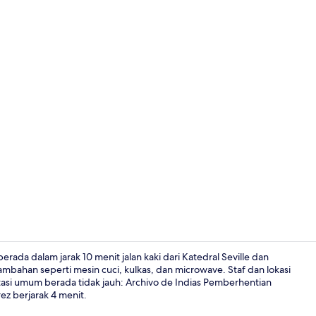
Penthouse, 1 
 berada dalam jarak 10 menit jalan kaki dari Katedral Seville dan
tambahan seperti mesin cuci, kulkas, dan microwave. Staf dan lokasi
rtasi umum berada tidak jauh: Archivo de Indias Pemberhentian
Apartemen, 1 
z berjarak 4 menit.