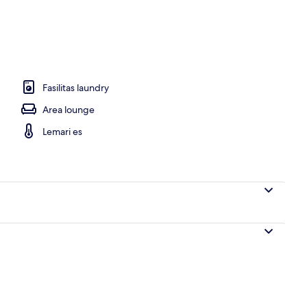
kamar tidur | Area keluarga | Televisi layar datar 38-inci dengan saluran TV s
Fasilitas laundry
Area lounge
Lemari es