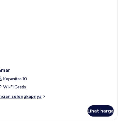
mar
dur
amar
Kapasitas 10
Wi-Fi Gratis
ncian
ncian selengkapnya
bih
njut
Lihat harga
tuk
amar
a, dan Wi-Fi gratis