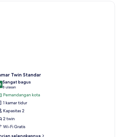
iple
but, brankas, dan meja kerja
amar Twin Standar
Sangat bagus
4
8,4 dari 10
(8
8 ulasan
ulasan)
Pemandangan kota
1 kamar tidur
Kapasitas 2
2 twin
Wi-Fi Gratis
ncian
ncian selengkapnya