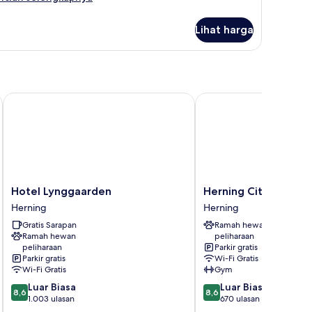
bih
njut
Lihat harga
tuk
amar
in
andar
Hotel Lynggaarden
Herning City Hotel
Hotel
Herning
Hotel Lynggaarden
Herning City Hotel
Lynggaarden
City
Herning
Herning
Herning
Hotel
Gratis Sarapan
Ramah hewan
Herning
Ramah hewan
peliharaan
peliharaan
Parkir gratis
Parkir gratis
Wi-Fi Gratis
Wi-Fi Gratis
Gym
8.6
8.6
Luar Biasa
Luar Biasa
8,6
8,6
dari
dari
1.003 ulasan
670 ulasan
10,
10,