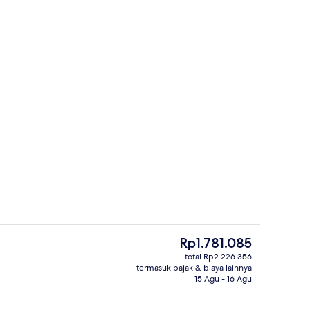
smanan setiap hari dengan biaya tambahan
Sauna
Harga
Rp1.781.085
saat
total Rp2.226.356
ini
termasuk pajak & biaya lainnya
Eksterior
Rp1.781.085
15 Agu - 16 Agu