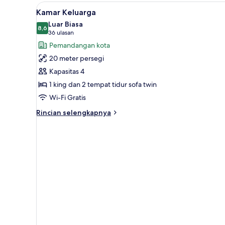
Single
Lihat
Kamar Keluarga | Seprai antial
3
Standar
Kamar Keluarga
semua
Luar Biasa
foto
8,6
8,6 dari 10
(36
36 ulasan
untuk
ulasan)
Pemandangan kota
Kamar
20 meter persegi
Keluarga
Kapasitas 4
1 king dan 2 tempat tidur sofa twin
Wi-Fi Gratis
Rincian
Rincian selengkapnya
lebih
lanjut
untuk
Kamar
Keluarga