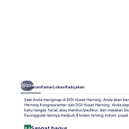
33+
Ringkasan
Kamar
Lokasi
Kebijakan
Saat Anda menginap di DGI Huset Herning, Anda akan berada
Herning Kongrescenter dan DGI Huset Herning. Anda dap
batu hangat, facial, atau manikur/pedikur, dan masakan Sk
Keunggulan lainnya meliputi 4 kolam renang indoor, pusat
Ulasan
Sangat bagus
8,4