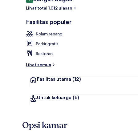
8,4 dari 10
Lihat total 1.012 ulasan
4 kolam rena
Fasilitas populer
Kolam renang
Parkir gratis
Restoran
Lihat semua
Fasilitas utama
(12)
Untuk keluarga
(6)
Opsi kamar