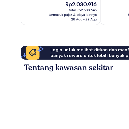
Harga
Rp2.030.916
Istimewa,
Luar
sekarang
1.004
Biasa,
total Rp2.538.645
Rp2.030.916
termasuk pajak & biaya lainnya
ulasan
1.006
28 Agu - 29 Agu
ulasan
Login untuk melihat diskon dan man
banyak reward untuk lebih banyak p
Tentang kawasan sekitar