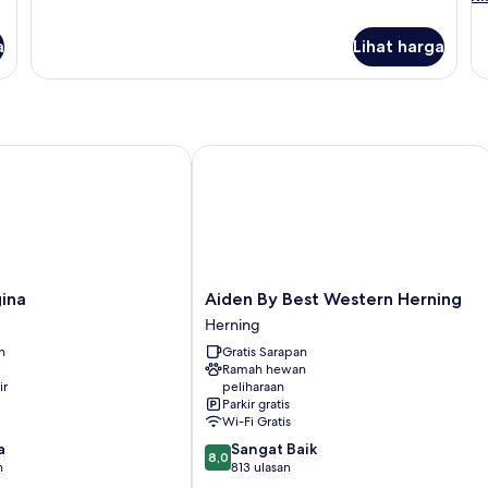
le
la
a
Lihat harga
un
K
Tw
St
na
Aiden By Best Western Herning
Aiden
ina
Aiden By Best Western Herning
By
Herning
Best
n
Gratis Sarapan
Western
Ramah hewan
Herning
ir
peliharaan
Herning
Parkir gratis
Wi-Fi Gratis
8.0
a
Sangat Baik
8,0
dari
n
813 ulasan
10,