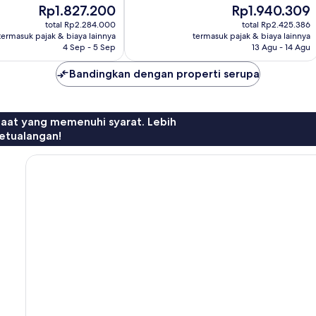
Harga
Harga
Rp1.827.200
Rp1.940.309
Sangat
sekarang
sekarang
Baik,
total Rp2.284.000
total Rp2.425.386
Rp1.827.200
Rp1.940.309
termasuk pajak & biaya lainnya
termasuk pajak & biaya lainnya
813
4 Sep - 5 Sep
13 Agu - 14 Agu
ulasan
Bandingkan dengan properti serupa
faat yang memenuhi syarat. Lebih
etualangan!