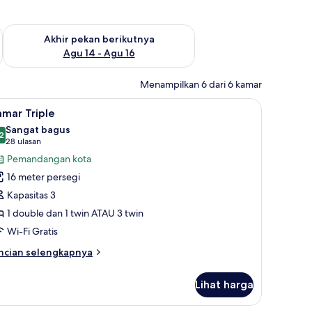
n ini Agu 7 - Agu 9
Periksa ketersediaan untuk akhir pekan berikutnya Agu 14 - A
Akhir pekan berikutnya
Agu 14 - Agu 16
Menampilkan 6 dari 6 kamar
but, brankas, dan meja kerja
ihat
Seprai antialergi, bantalan ekstra lembut, bra
3
mar Triple
emua
Sangat bagus
oto
2
8,2 dari 10
(28
28 ulasan
ntuk
ulasan)
Pemandangan kota
amar
16 meter persegi
riple
Kapasitas 3
1 double dan 1 twin ATAU 3 twin
Wi-Fi Gratis
ncian
ncian selengkapnya
bih
njut
Lihat harga
tuk
amar