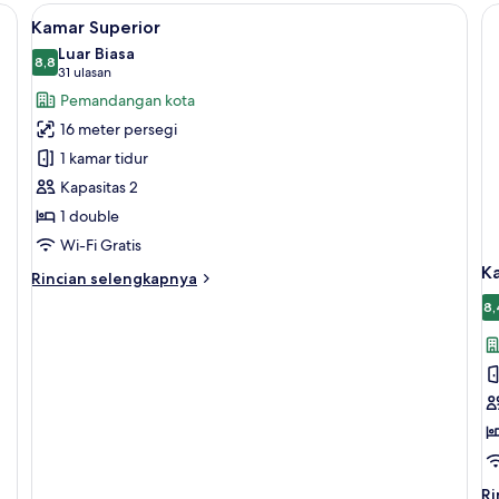
Double
Tr
ergi, bantalan ekstra lembut, brankas, dan meja kerja
Lihat
Seprai antialergi, bantalan ekstra lem
2
Standar
Kamar Superior
semua
Luar Biasa
foto
8,8
8,8 dari 10
(31
31 ulasan
untuk
ulasan)
Pemandangan kota
Kamar
16 meter persegi
Superior
1 kamar tidur
Kapasitas 2
1 double
Wi-Fi Gratis
K
Rincian
Rincian selengkapnya
lebih
8,
lanjut
untuk
Kamar
Superior
Ri
Ri