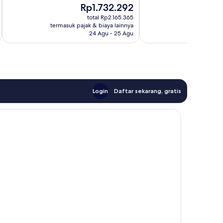
Harga
Ha
Rp1.732.292
R
Luar
Luar
sekarang
se
Biasa,
Biasa,
total Rp2.165.365
Rp1.732.292
Rp
termasuk pajak & biaya lainnya
termasuk paj
1.003
670
24 Agu - 25 Agu
ulasan
ulasan
Login
Daftar sekarang, gratis