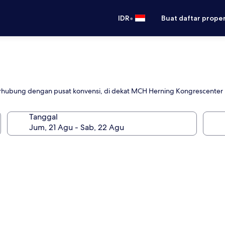
•
IDR
Buat daftar prope
terhubung dengan pusat konvensi, di dekat MCH Herning Kongrescenter
Tanggal