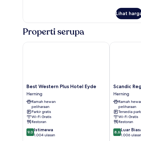
Lihat harg
Properti serupa
Best Western Plus Hotel Eyde
Scandic Regi
Best
Scandic
Best Western Plus Hotel Eyde
Scandic Reg
Western
Regina
Herning
Herning
Plus
Herning
Ramah hewan
Ramah hewa
Hotel
peliharaan
peliharaan
Eyde
Parkir gratis
Tersedia park
Herning
Wi-Fi Gratis
Wi-Fi Gratis
Restoran
Restoran
9.0
8.6
Istimewa
Luar Bias
9,0
8,6
dari
dari
1.004 ulasan
1.006 ulasa
10,
10,