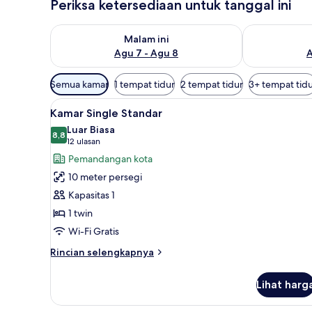
Periksa ketersediaan untuk tanggal ini
Periksa ketersediaan untuk malam ini Agu 7 - Agu 8
Periksa keter
Malam ini
Agu 7 - Agu 8
A
Filter
Semua kamar
1 tempat tidur
2 tempat tidur
3+ tempat tid
tersedia
Lihat
Kamar Single Standar | Seprai 
untuk
3
Kamar Single Standar
semua
kamar
Luar Biasa
foto
8,8
8,8 dari 10
(12
12 ulasan
untuk
ulasan)
Pemandangan kota
Kamar
10 meter persegi
Single
Kapasitas 1
Standar
1 twin
Wi-Fi Gratis
Rincian
Rincian selengkapnya
lebih
lanjut
Lihat harg
untuk
Kamar