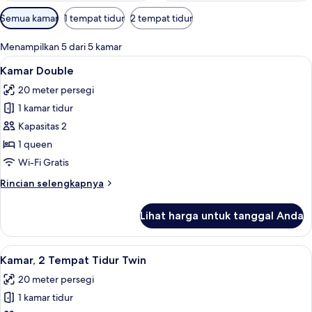
Filter
Semua kamar
1 tempat tidur
2 tempat tidur
tersedia
untuk
Menampilkan 5 dari 5 kamar
kamar
Lihat
Minibar, brankas, meja kerja, dan ked
4
Kamar Double
semua
20 meter persegi
foto
1 kamar tidur
untuk
Kamar
Kapasitas 2
Double
1 queen
Wi-Fi Gratis
Rincian
Rincian selengkapnya
lebih
lanjut
Lihat harga untuk tanggal Anda
untuk
Kamar
Double
Lihat
Minibar, brankas, meja kerja, dan ked
5
Kamar, 2 Tempat Tidur Twin
semua
20 meter persegi
foto
1 kamar tidur
untuk