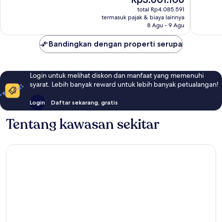
Kota
Sempurna,
sekarang
ulasan
Bari
98
total Rp4.085.591
Rp3.601.106
termasuk pajak & biaya lainnya
ulasan
8 Agu - 9 Agu
Bandingkan dengan properti serupa
Login untuk melihat diskon dan manfaat yang memenuhi
syarat. Lebih banyak reward untuk lebih banyak petualangan!
Login
Daftar sekarang, gratis
Tentang kawasan sekitar