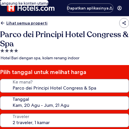
Langsung ke konten utama
Dapatkan aplikasinya
Lihat semua properti
Parco dei Principi Hotel Congress &
Spa
Properti
bintang
Hotel Bari dengan spa, kolam renang indoor
4.0
Pilih tanggal untuk melihat harga
Ke mana?
Tanggal
Traveler