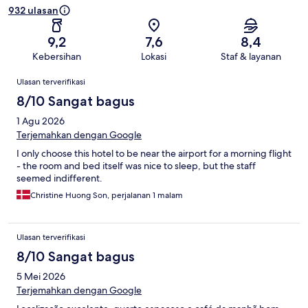
932 ulasan
9,2
7,6
8,4
Kebersihan
Lokasi
Staf & layanan
Ulasan
Ulasan terverifikasi
8/10 Sangat bagus
1 Agu 2026
Terjemahkan dengan Google
I only choose this hotel to be near the airport for a morning flight
- the room and bed itself was nice to sleep, but the staff
seemed indifferent.
Christine Huong Son, perjalanan 1 malam
Ulasan terverifikasi
8/10 Sangat bagus
5 Mei 2026
Terjemahkan dengan Google