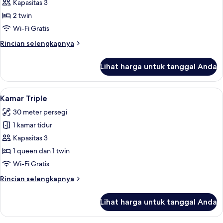
Kamar,
Kapasitas 3
2
2 twin
Tempat
Wi-Fi Gratis
Tidur
Rincian
Rincian selengkapnya
Twin
lebih
lanjut
Lihat harga untuk tanggal Anda
untuk
Kamar,
2
Lihat
Kamar Triple | Minibar, brankas, meja 
4
Tempat
Kamar Triple
semua
Tidur
30 meter persegi
Twin
foto
1 kamar tidur
untuk
Kamar
Kapasitas 3
Triple
1 queen dan 1 twin
Wi-Fi Gratis
Rincian
Rincian selengkapnya
lebih
lanjut
Lihat harga untuk tanggal Anda
untuk
Kamar
Triple