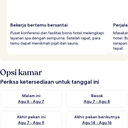
Bekerja bertemu bersantai
Perjala
Pusat konferensi dan fasilitas bisnis hotel melengkapi
Masakan
layanan spa dengan sempurna. Setelah rapat, para
hotel. B
tamu dapat menikmati pijat dan sauna.
sarapan
tepat.
Opsi kamar
Periksa ketersediaan untuk tanggal ini
Periksa ketersediaan untuk malam ini Agu 6 - Agu 7
Periksa ketersediaan untuk be
Malam ini
Besok
Agu 6 - Agu 7
Agu 7 - Agu 8
Periksa ketersediaan untuk akhir pekan ini Agu 7 - Agu 9
Periksa ketersediaan untuk ak
Akhir pekan ini
Akhir pekan berikutnya
Agu 7 - Agu 9
Agu 14 - Agu 16