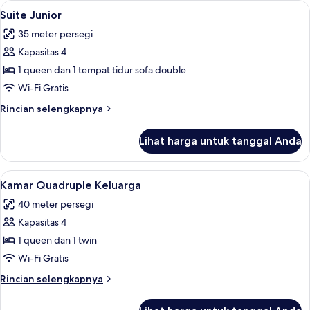
Lihat
Minibar, brankas, meja kerja, dan ked
5
Suite Junior
semua
35 meter persegi
foto
Kapasitas 4
untuk
Suite
1 queen dan 1 tempat tidur sofa double
Junior
Wi-Fi Gratis
Rincian
Rincian selengkapnya
lebih
lanjut
Lihat harga untuk tanggal Anda
untuk
Suite
Junior
Lihat
Minibar, brankas, meja kerja, dan ked
4
Kamar Quadruple Keluarga
semua
40 meter persegi
foto
Kapasitas 4
untuk
Kamar
1 queen dan 1 twin
Quadruple
Wi-Fi Gratis
Keluarga
Rincian
Rincian selengkapnya
lebih
lanjut