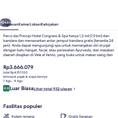
Principi
Hotel
Congress
belumnya
Berikutnya
&
44+
Ringkasan
Kamar
Lokasi
Kebijakan
Spa
Parco dei Principi Hotel Congress & Spa hanya 1,2 mil (1,9 km) dari
bandara dan menawarkan antar-jemput bandara gratis (tersedia 24
jam). Anda dapat mengunjungi spa untuk memanjakan diri di pijat
dengan batu hangat, facial, atau perawatan Ayurveda, dan masakan
daerah disajikan di Vele al Vento, yang buka untuk makan siang dan
makan malam. Keunggulan lainnya meliputi kolam renang indoor,
bar/lounge, dan pusat kebugaran. Para traveler memberikan ulasan
Harga
Rp3.666.079
yang baik tentang staf dan bandara.
saat
total Rp4.157.020
ini
termasuk pajak & biaya lainnya
Pintu masuk interior
Rp3.666.079
7 Agu - 8 Agu
Ulasan
Luar Biasa
8,8
Lihat total 932 ulasan
8,8 dari 10
Fasilitas populer
Kolam renang
Gratis Sarapan