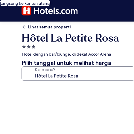
Langsung ke konten utama
Lihat semua properti
Hôtel La Petite Rosa
Properti
bintang
Hotel dengan bar/lounge, di dekat Accor Arena
3.0
Pilih tanggal untuk melihat harga
Ke mana?
Galeri
foto
untuk
Hôtel
La
Petite