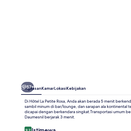
Rosa
57+
Ringkasan
Kamar
Lokasi
Kebijakan
Di Hôtel La Petite Rosa, Anda akan berada 5 menit berkend
sambil minum di bar/lounge, dan sarapan ala kontinental ters
dicapai dengan berkendara singkat.Transportasi umum ber
Daumesnil berjarak 3 menit.
Ulasan
Istimewa
9,2