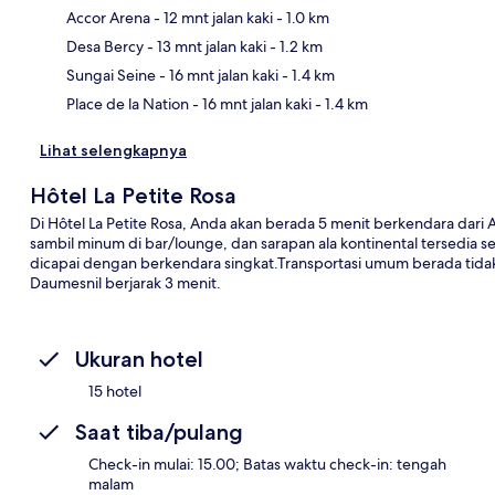
Accor Arena
- 12 mnt jalan kaki
- 1.0 km
Pet
Desa Bercy
- 13 mnt jalan kaki
- 1.2 km
Sungai Seine
- 16 mnt jalan kaki
- 1.4 km
Place de la Nation
- 16 mnt jalan kaki
- 1.4 km
Lihat selengkapnya
Hôtel La Petite Rosa
Di Hôtel La Petite Rosa, Anda akan berada 5 menit berkendara dari 
sambil minum di bar/lounge, dan sarapan ala kontinental tersedia seti
dicapai dengan berkendara singkat.Transportasi umum berada tidak
Daumesnil berjarak 3 menit.
Ukuran hotel
15 hotel
Saat tiba/pulang
Check-in mulai: 15.00; Batas waktu check-in: tengah
malam