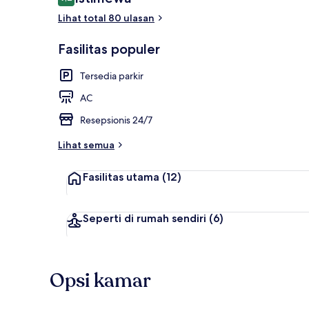
9,2 dari 10
Lihat total 80 ulasan
Sarapan ala 
Fasilitas populer
Tersedia parkir
AC
Resepsionis 24/7
Lihat semua
Fasilitas utama
(12)
Seperti di rumah sendiri
(6)
Opsi kamar