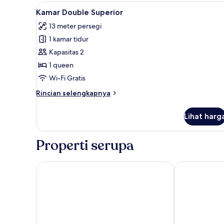
Double
Lihat
Kamar Double Superior | Brankas
12
untuk
Kamar Double Superior
semua
1
13 meter persegi
Orang
foto
1 kamar tidur
untuk
Kamar
Kapasitas 2
Double
1 queen
Superior
Wi-Fi Gratis
Rincian
Rincian selengkapnya
lebih
lanjut
Lihat harg
untuk
Kamar
Double
Properti serupa
Superior
Hôtel Le Quartier Bercy Square
CAMPANILE PAR