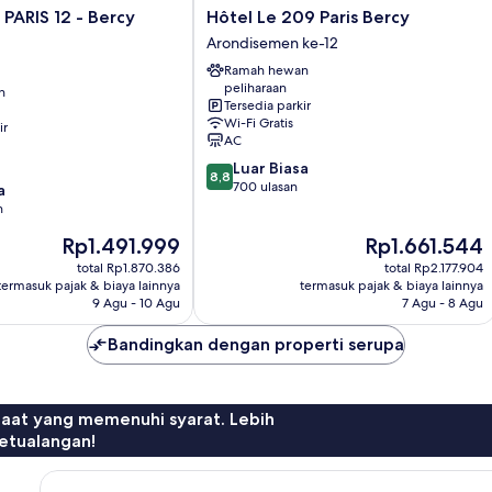
Hôtel
PARIS 12 - Bercy
Hôtel Le 209 Paris Bercy
Le
Arondisemen ke-12
209
Ramah hewan
Paris
peliharaan
n
Bercy
Tersedia parkir
Arondisemen
Wi-Fi Gratis
ir
ke-
AC
12
8.8
Luar Biasa
8,8
dari
700 ulasan
a
10,
n
Luar
Harga
Harga
Rp1.491.999
Rp1.661.544
Biasa,
sekarang
sekarang
700
total Rp1.870.386
total Rp2.177.904
Rp1.491.999
Rp1.661.544
ulasan
termasuk pajak & biaya lainnya
termasuk pajak & biaya lainnya
9 Agu - 10 Agu
7 Agu - 8 Agu
Bandingkan dengan properti serupa
faat yang memenuhi syarat. Lebih
etualangan!