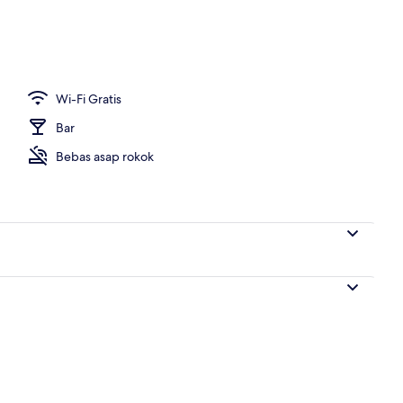
kontinental setiap hari dengan biaya tambahan
Wi-Fi Gratis
Bar
Bebas asap rokok