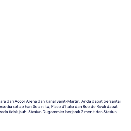
Resepsionis
ara dari Accor Arena dan Kanal Saint-Martin. Anda dapat bersantai
edia setiap hari.Selain itu, Place d'Italie dan Rue de Rivoli dapat
ada tidak jauh: Stasiun Dugommier berjarak 2 menit dan Stasiun
Pintu masuk 