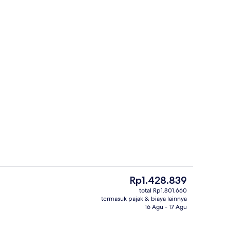
Resepsionis
Harga
Rp1.428.839
saat
total Rp1.801.660
ini
termasuk pajak & biaya lainnya
interior
Pintu masuk properti
Rp1.428.839
16 Agu - 17 Agu