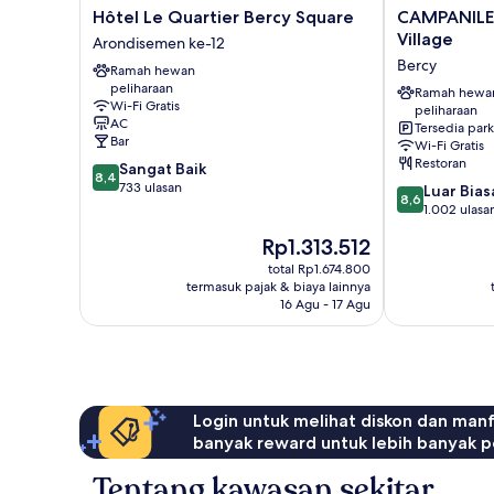
Hôtel
CAMPANILE
Hôtel Le Quartier Bercy Square
CAMPANILE 
Le
PARIS
Village
Arondisemen ke-12
Quartier
12
Bercy
Ramah hewan
Bercy
-
peliharaan
Square
Bercy
Ramah hewa
Wi-Fi Gratis
peliharaan
Arondisemen
Village
AC
Tersedia park
ke-
Bercy
Bar
Wi-Fi Gratis
12
Restoran
8.4
Sangat Baik
8,4
dari
733 ulasan
8.6
Luar Bias
8,6
10,
dari
1.002 ulasa
Sangat
10,
Harga
Rp1.313.512
Baik,
Luar
sekarang
733
Biasa,
total Rp1.674.800
Rp1.313.512
ulasan
termasuk pajak & biaya lainnya
1.002
16 Agu - 17 Agu
ulasan
Login untuk melihat diskon dan man
banyak reward untuk lebih banyak p
Tentang kawasan sekitar