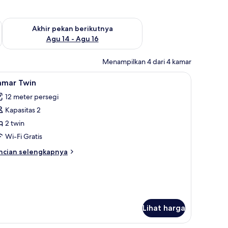
n ini Agu 7 - Agu 9
Periksa ketersediaan untuk akhir pekan berikutnya Agu 14 - A
Akhir pekan berikutnya
Agu 14 - Agu 16
Menampilkan 4 dari 4 kamar
eprai linen
ihat
Kamar Twin | Brankas, meja kerja, Wi-Fi gratis,
8
amar Twin
emua
12 meter persegi
oto
Kapasitas 2
ntuk
amar
2 twin
win
Wi-Fi Gratis
ncian
ncian selengkapnya
bih
njut
tuk
amar
in
Lihat harga