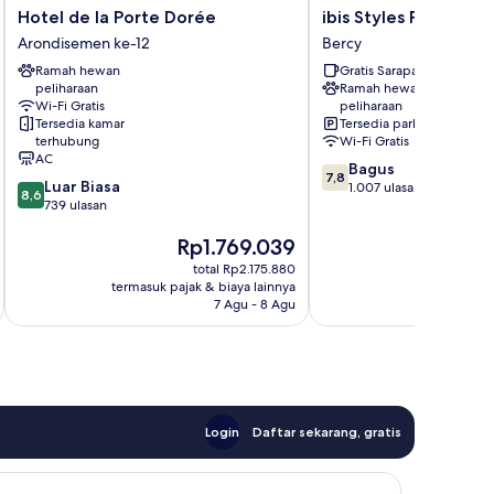
Hotel
ibis
Hotel de la Porte Dorée
ibis Styles Paris Berc
de
Styles
Arondisemen ke-12
Bercy
la
Paris
Ramah hewan
Gratis Sarapan
Porte
Bercy
peliharaan
Ramah hewan
Dorée
Bercy
Wi-Fi Gratis
peliharaan
Arondisemen
Tersedia kamar
Tersedia parkir
ke-
terhubung
Wi-Fi Gratis
12
AC
7.8
Bagus
7,8
8.6
Luar Biasa
dari
1.007 ulasan
8,6
dari
739 ulasan
10,
10,
Bagus,
Harga
Ha
Rp1.769.039
R
Luar
1.007
sekarang
se
Biasa,
ulasan
total Rp2.175.880
Rp1.769.039
Rp
739
termasuk pajak & biaya lainnya
termasuk paj
ulasan
7 Agu - 8 Agu
Login
Daftar sekarang, gratis