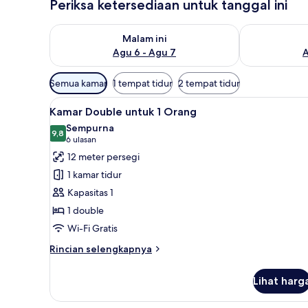
Periksa ketersediaan untuk tanggal ini
Periksa ketersediaan untuk malam ini Agu 6 - Agu 7
Periksa keter
Malam ini
Agu 6 - Agu 7
A
Filter
Semua kamar
1 tempat tidur
2 tempat tidur
tersedia
Lihat
Brankas, meja kerja, Wi-Fi grati
untuk
13
Kamar Double untuk 1 Orang
semua
kamar
Sempurna
foto
9,8
9,8 dari 10
(6
6 ulasan
untuk
ulasan)
12 meter persegi
Kamar
1 kamar tidur
Double
Kapasitas 1
untuk
1 double
1
Wi-Fi Gratis
Orang
Rincian
Rincian selengkapnya
lebih
lanjut
Lihat harg
untuk
Kamar