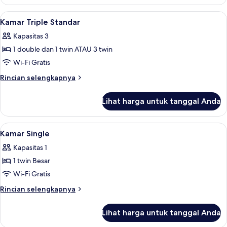
Kamar
Orang
Double
Lihat
Kamar Triple Standar | Seprai Frette It
1
Standar
Kamar Triple Standar
semua
untuk
Kapasitas 3
1
foto
Orang
1 double dan 1 twin ATAU 3 twin
untuk
Kamar
Wi-Fi Gratis
Triple
Rincian
Rincian selengkapnya
Standar
lebih
lanjut
Lihat harga untuk tanggal Anda
untuk
Kamar
Triple
Lihat
Shower, perlengkapan mandi gratis, 
1
Standar
Kamar Single
semua
Kapasitas 1
foto
1 twin Besar
untuk
Kamar
Wi-Fi Gratis
Single
Rincian
Rincian selengkapnya
lebih
lanjut
Lihat harga untuk tanggal Anda
untuk
Kamar