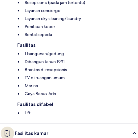
Resepsionis (pada jam tertentu)
Layanan concierge
Layanan dry cleaning/laundry
Penitipan koper
Rental sepeda
Fasilitas
1 bangunan/gedung
Dibangun tahun 1991
Brankas di resepsionis
TV di ruangan umum
Marina
Gaya Beaux Arts
Fasilitas difabel
Lift
Fasilitas kamar