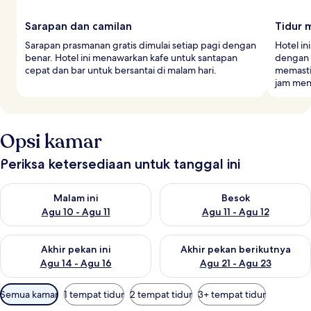
Sarapan dan camilan
Tidur 
Sarapan prasmanan gratis dimulai setiap pagi dengan
Hotel in
benar. Hotel ini menawarkan kafe untuk santapan
dengan 
cepat dan bar untuk bersantai di malam hari.
memasti
jam men
Opsi kamar
Periksa ketersediaan untuk tanggal ini
Periksa ketersediaan untuk malam ini Agu 10 - Agu 11
Periksa ketersediaan untuk be
Malam ini
Besok
Agu 10 - Agu 11
Agu 11 - Agu 12
Periksa ketersediaan untuk akhir pekan ini Agu 14 - Agu 16
Periksa ketersediaan untuk ak
Akhir pekan ini
Akhir pekan berikutnya
Agu 14 - Agu 16
Agu 21 - Agu 23
Filter
Semua kamar
1 tempat tidur
2 tempat tidur
3+ tempat tidur
tersedia