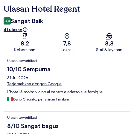
Ulasan Hotel Regent
Ulasan
Sangat Baik
8,0
41 ulasan
8,2
7,8
8,8
Kebersihan
Lokasi
Staf & layanan
Ulasan
Ulasan terverifikasi
10/10 Sempurna
31 Jul 2026
Terjemahkan dengan Google
L’hotel è molto vicino al centro e adatto alle famiglie
Dario Giacinto, perjalanan 1 malam
Ulasan terverifikasi
8/10 Sangat bagus