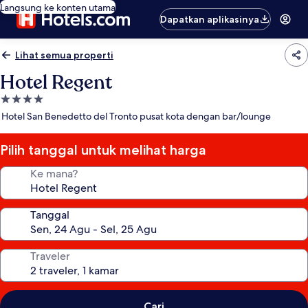
Langsung ke konten utama
Dapatkan aplikasinya
Lihat semua properti
Hotel Regent
Properti
bintang
Hotel San Benedetto del Tronto pusat kota dengan bar/lounge
4.0
Pilih tanggal untuk melihat harga
Ke mana?
Tanggal
Traveler
Cari