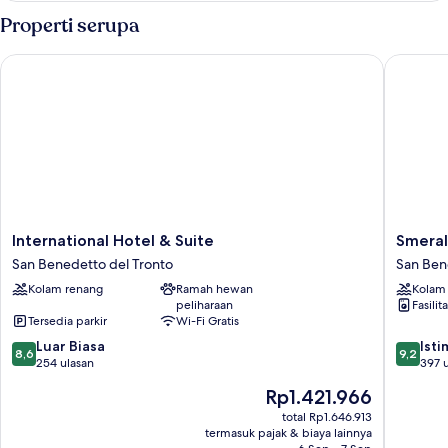
Single
Properti serupa
International Hotel & Suite
Smeraldo
International
Smerald
International Hotel & Suite
Smeral
Hotel
Suites
San Benedetto del Tronto
San Ben
&
&
Kolam renang
Ramah hewan
Kolam
Suite
Spa
peliharaan
Fasilit
San
San
Tersedia parkir
Wi-Fi Gratis
Benedetto
Benedet
8.6
9.2
del
Luar Biasa
del
Ist
8,6
9,2
dari
dari
Tronto
254 ulasan
Tronto
397 
10,
10,
Harga
Rp1.421.966
Luar
Istimew
sekarang
Biasa,
397
total Rp1.646.913
Rp1.421.966
termasuk pajak & biaya lainnya
254
ulasan