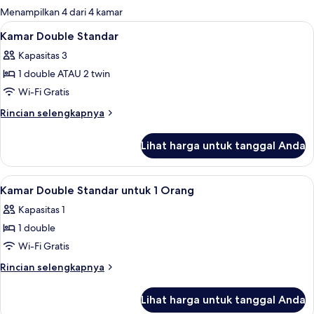
untuk
Menampilkan 4 dari 4 kamar
kamar
Lihat
Shower, perlengkapan mandi gratis, 
1
Kamar Double Standar
semua
Kapasitas 3
foto
1 double ATAU 2 twin
untuk
Kamar
Wi-Fi Gratis
Double
Rincian
Rincian selengkapnya
Standar
lebih
lanjut
Lihat harga untuk tanggal Anda
untuk
Kamar
Double
Lihat
Shower, perlengkapan mandi gratis, 
1
Standar
Kamar Double Standar untuk 1 Orang
semua
Kapasitas 1
foto
1 double
untuk
Kamar
Wi-Fi Gratis
Double
Rincian
Rincian selengkapnya
Standar
lebih
lanjut
untuk
Lihat harga untuk tanggal Anda
untuk
1