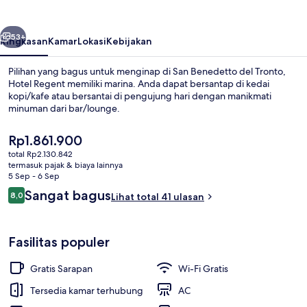
belumnya
Berikutnya
53+
Ringkasan
Kamar
Lokasi
Kebijakan
Pilihan yang bagus untuk menginap di San Benedetto del Tronto,
Hotel Regent memiliki marina. Anda dapat bersantap di kedai
kopi/kafe atau bersantai di pengujung hari dengan manikmati
minuman dari bar/lounge.
Harga
Rp1.861.900
saat
total Rp2.130.842
ini
termasuk pajak & biaya lainnya
Rp1.861.900
5 Sep - 6 Sep
Danau
Ulasan
Sangat bagus
8,0
Lihat total 41 ulasan
8,0 dari 10
Fasilitas populer
Gratis Sarapan
Wi-Fi Gratis
Tersedia kamar terhubung
AC