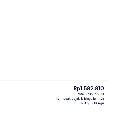
Pemandangan dari properti
ti
Harga
Rp1.582.810
saat
total Rp1.915.200
ini
termasuk pajak & biaya lainnya
kutif
Lounge eksekutif
Rp1.582.810
17 Agu - 18 Agu