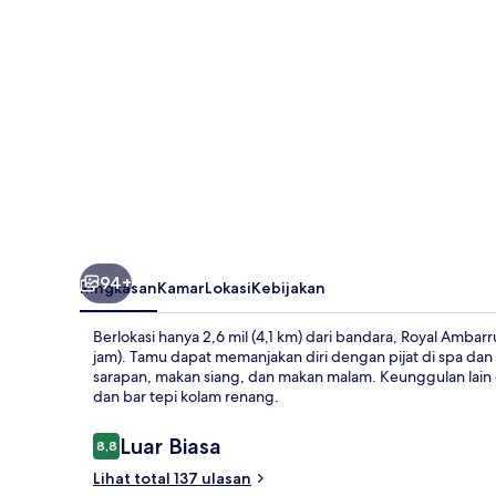
94+
Ringkasan
Kamar
Lokasi
Kebijakan
Berlokasi hanya 2,6 mil (4,1 km) dari bandara, Royal Amb
jam). Tamu dapat memanjakan diri dengan pijat di spa dan 
sarapan, makan siang, dan makan malam. Keunggulan lain di
dan bar tepi kolam renang.
Ulasan
Luar Biasa
8,8
8,8 dari 10
Lihat total 137 ulasan