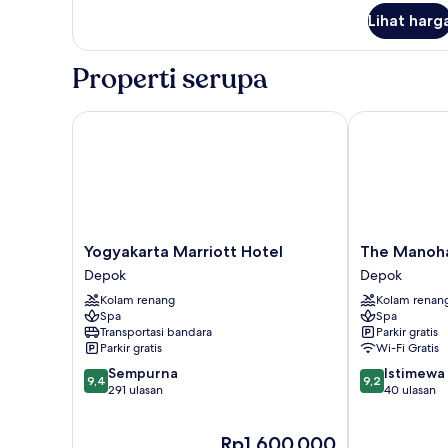
Lihat harg
Properti serupa
Yogyakarta Marriott Hotel
The Manohara
Yogyakarta
The
Yogyakarta Marriott Hotel
The Manoha
Marriott
Manohara
Depok
Depok
Hotel
Hotel
Kolam renang
Kolam renan
Depok
Yogyakarta
Spa
Spa
Depok
Transportasi bandara
Parkir gratis
Parkir gratis
Wi-Fi Gratis
9.4
9.2
Sempurna
Istimewa
9,4
9,2
dari
dari
291 ulasan
40 ulasan
10,
10,
Sempurna,
Istimewa,
Harga
Rp1.600.000
291
40