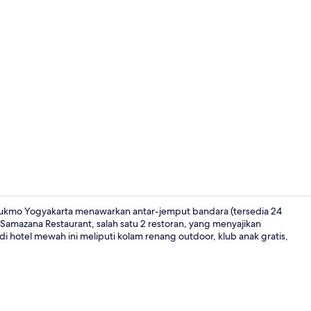
Video proper
arrukmo Yogyakarta menawarkan antar-jemput bandara (tersedia 24
Samazana Restaurant, salah satu 2 restoran, yang menyajikan
 hotel mewah ini meliputi kolam renang outdoor, klub anak gratis,
Lounge ekse