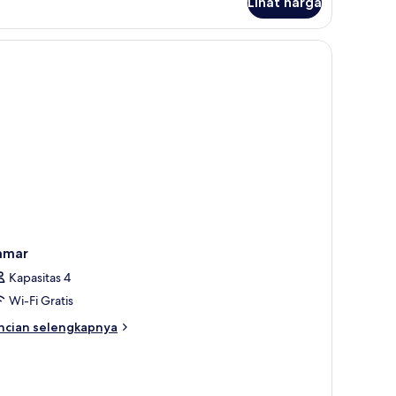
Lihat harga
tuk
ite
sekutif
amar
Kapasitas 4
Wi-Fi Gratis
ncian
ncian selengkapnya
bih
njut
tuk
amar