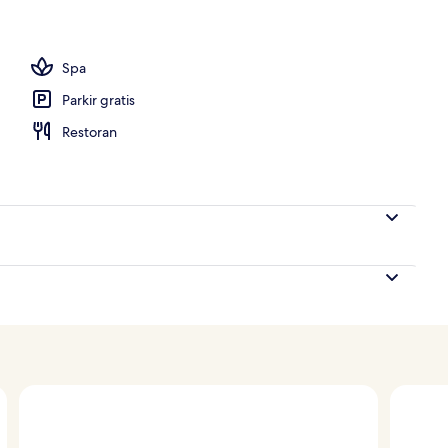
manan setiap hari dengan biaya tambahan
Spa
Parkir gratis
Restoran