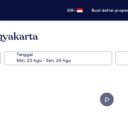
•
IDR
Buat daftar prope
gyakarta
Tanggal