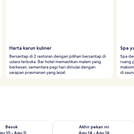
Harta karun kuliner
Spa y
Bersantap di 2 restoran dengan pilihan bersantap di
Spa de
udara terbuka. Bar hotel memastikan malam yang
ruang 
berkesan, sementara pagi hari dimulai dengan
maksima
sarapan prasmanan yang lezat.
di saun
sediaan untuk besok Agu 10 - Agu 11
Periksa ketersediaan untuk akhir pekan
Besok
Akhir pekan ini
gu 10 - Agu 11
Agu 14 - Agu 16