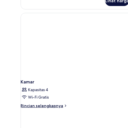
Lihat harg
untuk
Suite
Junior
Kamar
Kapasitas 4
Wi-Fi Gratis
Rincian
Rincian selengkapnya
lebih
lanjut
untuk
Kamar