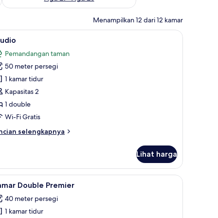
Menampilkan 12 dari 12 kamar
m, minibar, brankas, dan meja kerja
ihat
Seprai premium, minibar, brankas, dan meja k
10
tudio
emua
Pemandangan taman
oto
50 meter persegi
ntuk
tudio
1 kamar tidur
Kapasitas 2
1 double
Wi-Fi Gratis
ncian
ncian selengkapnya
bih
njut
Lihat harga
tuk
udio
inibar, brankas, dan meja kerja
ihat
Kamar Double Premier | Seprai premium, minib
7
amar Double Premier
emua
40 meter persegi
oto
1 kamar tidur
ntuk