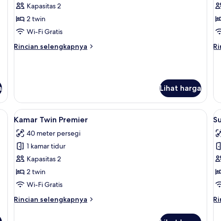
Kamar
K
Kapasitas 2
Twin
D
2 twin
Deluks
P
Wi-Fi Gratis
Rincian
Ri
Rincian selengkapnya
Ri
lebih
le
lanjut
la
untuk
un
Kamar
K
a
Lihat harga
Twin
Do
Deluks
Pr
 minibar, brankas, dan meja kerja
Lihat
Kamar Twin Premier | Seprai premium, 
L
5
Kamar Twin Premier
Su
semua
s
40 meter persegi
foto
f
1 kamar tidur
untuk
u
Kamar
S
Kapasitas 2
Twin
E
2 twin
Premier
Wi-Fi Gratis
Rincian
Ri
Rincian selengkapnya
Ri
lebih
le
lanjut
la