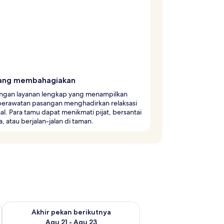
ang membahagiakan
ngan layanan lengkap yang menampilkan
perawatan pasangan menghadirkan relaksasi
l. Para tamu dapat menikmati pijat, bersantai
a, atau berjalan-jalan di taman.
 ini Agu 14 - Agu 16
Periksa ketersediaan untuk akhir pekan berikutnya Agu 21 - A
Akhir pekan berikutnya
Agu 21 - Agu 23