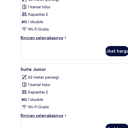
Kamar
1 kamar tidur
Double
Kapasitas 2
Deluks
1 double
Wi-Fi Gratis
Rincian
Rincian selengkapnya
lebih
lanjut
Lihat harg
untuk
Kamar
Double
Lihat
Suite Junior | Seprai premium,
16
Deluks
Suite Junior
semua
62 meter persegi
foto
1 kamar tidur
untuk
Suite
Kapasitas 2
Junior
1 double
Wi-Fi Gratis
Rincian
Rincian selengkapnya
lebih
lanjut