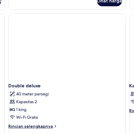
a
Lihat harga
untuk
un
Kamar
Su
Twin
Ek
Premier
Double deluxe
K
40 meter persegi
Kapasitas 2
1 king
Ri
Ri
le
Wi-Fi Gratis
la
Rincian
Rincian selengkapnya
un
lebih
K