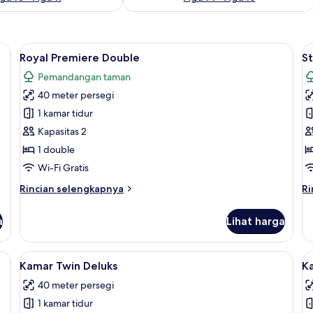
as, dan meja kerja
Lihat
Royal Premiere Double | Seprai premiu
L
14
Royal Premiere Double
S
semua
s
Pemandangan taman
foto
f
40 meter persegi
untuk
u
Royal
S
1 kamar tidur
Premiere
Kapasitas 2
Double
1 double
Wi-Fi Gratis
Rincian
Ri
Rincian selengkapnya
Ri
lebih
le
lanjut
la
a
Lihat harga
untuk
un
Royal
St
Premiere
as, dan meja kerja
Lihat
Kamar Twin Deluks | Seprai premium, m
L
5
Double
Kamar Twin Deluks
K
semua
s
40 meter persegi
foto
f
1 kamar tidur
untuk
u