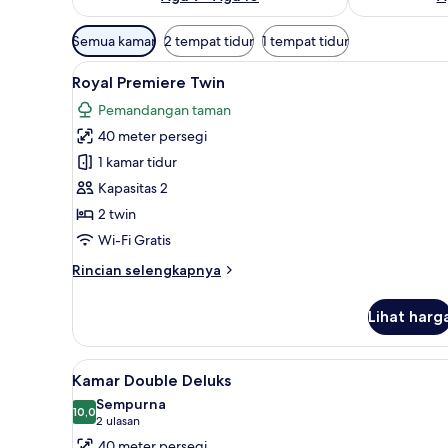
Filter
Semua kamar
2 tempat tidur
1 tempat tidur
tersedia
Lihat
Seprai premium, minibar, brank
untuk
13
Royal Premiere Twin
semua
kamar
Pemandangan taman
foto
40 meter persegi
untuk
Royal
1 kamar tidur
Premiere
Kapasitas 2
Twin
2 twin
Wi-Fi Gratis
Rincian
Rincian selengkapnya
lebih
lanjut
Lihat harg
untuk
Royal
Premiere
Lihat
Seprai premium, minibar, brank
7
Twin
Kamar Double Deluks
semua
Sempurna
foto
10,0
10,0 dari 10
(2
2 ulasan
untuk
ulasan)
40 meter persegi