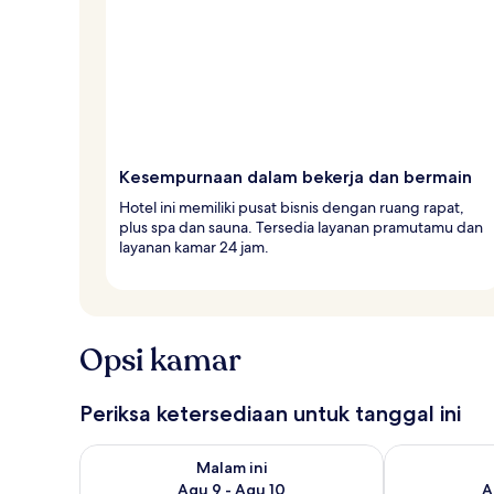
Kesempurnaan dalam bekerja dan bermain
Hotel ini memiliki pusat bisnis dengan ruang rapat,
plus spa dan sauna. Tersedia layanan pramutamu dan
layanan kamar 24 jam.
Opsi kamar
Periksa ketersediaan untuk tanggal ini
Periksa ketersediaan untuk malam ini Agu 9 - Agu 10
Periksa keter
Malam ini
Agu 9 - Agu 10
A