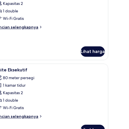
amar
Kapasitas 2
ouble
1 double
remier
Wi-Fi Gratis
ncian
ncian selengkapnya
bih
njut
tuk
amar
Lihat harga
uble
emier
minibar, brankas, dan meja kerja
ihat
Suite Eksekutif | Seprai premium, minibar, bra
17
ite Eksekutif
emua
80 meter persegi
oto
1 kamar tidur
ntuk
uite
Kapasitas 2
ksekutif
1 double
Wi-Fi Gratis
ncian
ncian selengkapnya
bih
njut