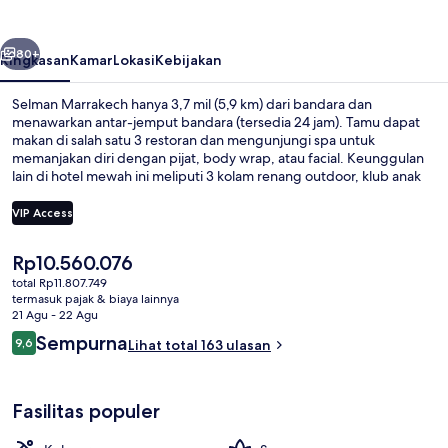
belumnya
Berikutnya
80+
Ringkasan
Kamar
Lokasi
Kebijakan
Selman Marrakech hanya 3,7 mil (5,9 km) dari bandara dan
menawarkan antar-jemput bandara (tersedia 24 jam). Tamu dapat
makan di salah satu 3 restoran dan mengunjungi spa untuk
memanjakan diri dengan pijat, body wrap, atau facial. Keunggulan
lain di hotel mewah ini meliputi 3 kolam renang outdoor, klub anak
gratis, dan bar tepi kolam renang.
VIP Access
Harga
Rp10.560.076
Pemandian Turki/hammam, perawatan 
saat
total Rp11.807.749
ini
termasuk pajak & biaya lainnya
Rp10.560.076
21 Agu - 22 Agu
Ulasan
Sempurna
9,6
Lihat total 163 ulasan
9,6 dari 10
Fasilitas populer