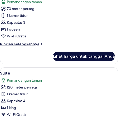
Pemandangan taman
foto
70 meter persegi
untuk
Suite
1 kamar tidur
Junior
Kapasitas 3
1 queen
Wi-Fi Gratis
Rincian
Rincian selengkapnya
lebih
lanjut
Lihat harga untuk tanggal Anda
untuk
Suite
Junior
Lihat
Suite | Seprai premium, minibar, brank
5
Suite
semua
Pemandangan taman
foto
120 meter persegi
untuk
Suite
1 kamar tidur
Kapasitas 4
1 king
Wi-Fi Gratis