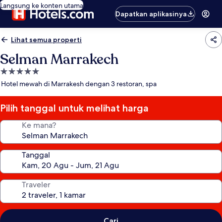
Langsung ke konten utama
Dapatkan aplikasinya
Lihat semua properti
Selman Marrakech
Properti
bintang
Hotel mewah di Marrakesh dengan 3 restoran, spa
5.0
Pilih tanggal untuk melihat harga
Ke mana?
Tanggal
Traveler
Cari