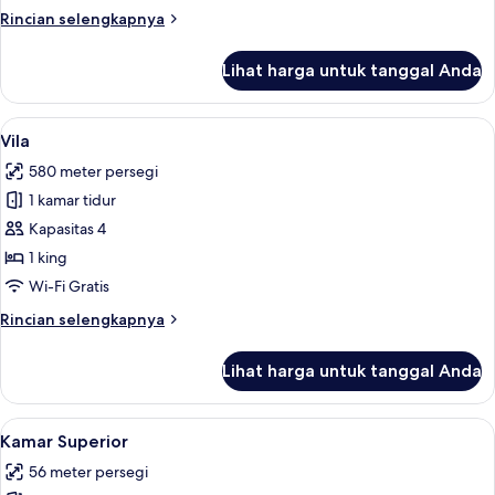
Rincian
Rincian selengkapnya
lebih
lanjut
Lihat harga untuk tanggal Anda
untuk
Suite
Lihat
Vila | Seprai premium, minibar, branka
6
Vila
semua
580 meter persegi
foto
1 kamar tidur
untuk
Vila
Kapasitas 4
1 king
Wi-Fi Gratis
Rincian
Rincian selengkapnya
lebih
lanjut
Lihat harga untuk tanggal Anda
untuk
Vila
Lihat
Seprai premium, minibar, brankas, dan
4
Kamar Superior
semua
56 meter persegi
foto