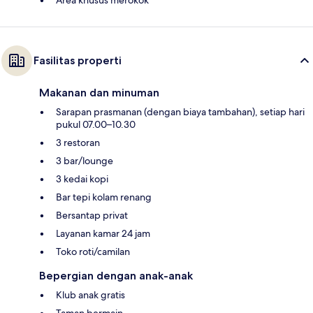
Fasilitas properti
Makanan dan minuman
Sarapan prasmanan (dengan biaya tambahan), setiap hari
pukul 07.00–10.30
3 restoran
3 bar/lounge
3 kedai kopi
Bar tepi kolam renang
Bersantap privat
Layanan kamar 24 jam
Toko roti/camilan
Bepergian dengan anak-anak
Klub anak gratis
Taman bermain