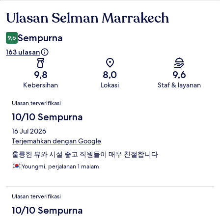
Ulasan Selman Marrakech
Ulasan
Sempurna
9,6
163 ulasan
9,8
8,0
9,6
Kebersihan
Lokasi
Staf & layanan
Ulasan
Ulasan terverifikasi
10/10 Sempurna
16 Jul 2026
Terjemahkan dengan Google
훌륭한 뷰와 시설 좋고 직원들이 매우 친절합니다
Youngmi, perjalanan 1 malam
Ulasan terverifikasi
10/10 Sempurna