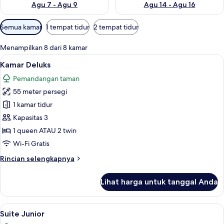
Agu 7 - Agu 9
Agu 14 - Agu 16
Filter
Semua kamar
1 tempat tidur
2 tempat tidur
tersedia
untuk
Menampilkan 8 dari 8 kamar
kamar
Lihat
Kamar Deluks | Seprai premium, miniba
6
Kamar Deluks
semua
Pemandangan taman
foto
55 meter persegi
untuk
Kamar
1 kamar tidur
Deluks
Kapasitas 3
1 queen ATAU 2 twin
Wi-Fi Gratis
Rincian
Rincian selengkapnya
lebih
lanjut
Lihat harga untuk tanggal Anda
untuk
Kamar
Deluks
Lihat
Suite Junior | Seprai premium, minibar
5
Suite Junior
semua