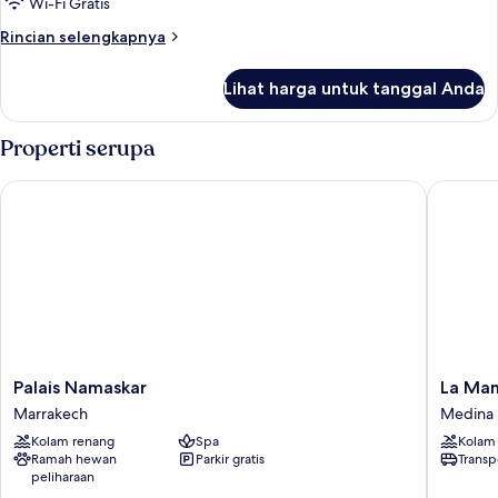
Wi-Fi Gratis
Rincian
Rincian selengkapnya
lebih
lanjut
Lihat harga untuk tanggal Anda
untuk
Suite
Premier
Properti serupa
Palais Namaskar
La Mamo
Palais
La
Palais Namaskar
La Ma
Namaskar
Mamoun
Marrakech
Medina
Marrakech
Medina
Kolam renang
Spa
Kolam
Ramah hewan
Parkir gratis
Transp
peliharaan