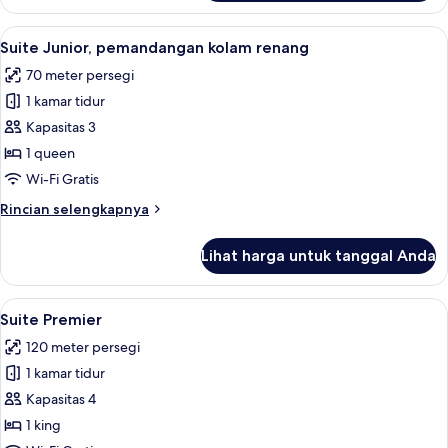
Kamar
Deluks,
Lihat
Suite Junior, pemandangan kolam rena
2
pemandangan
Suite Junior, pemandangan kolam renang
semua
kolam
70 meter persegi
renang
foto
1 kamar tidur
untuk
Suite
Kapasitas 3
Junior,
1 queen
pemandangan
Wi-Fi Gratis
kolam
Rincian
Rincian selengkapnya
renang
lebih
lanjut
Lihat harga untuk tanggal Anda
untuk
Suite
Junior,
Lihat
Suite Premier | Area keluarga | Televis
4
pemandangan
Suite Premier
semua
kolam
120 meter persegi
renang
foto
1 kamar tidur
untuk
Suite
Kapasitas 4
Premier
1 king