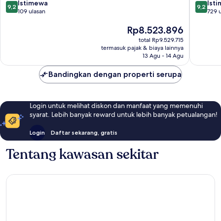
9.2
9.2
Istimewa
Ist
9,2
9,2
dari
dari
109 ulasan
729 
10,
10,
Harga
Rp8.523.896
Istimewa,
Istimew
sekarang
109
729
total Rp9.529.715
Rp8.523.896
ulasan
ulasan
termasuk pajak & biaya lainnya
13 Agu - 14 Agu
Bandingkan dengan properti serupa
Login untuk melihat diskon dan manfaat yang memenuhi
syarat. Lebih banyak reward untuk lebih banyak petualangan!
Login
Daftar sekarang, gratis
Tentang kawasan sekitar