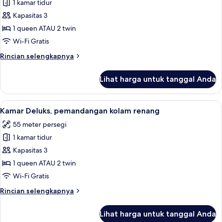
1 kamar tidur
untuk
Kamar
Kapasitas 3
Superior
1 queen ATAU 2 twin
Wi-Fi Gratis
Rincian
Rincian selengkapnya
lebih
lanjut
Lihat harga untuk tanggal Anda
untuk
Kamar
Superior
Lihat
Kamar Deluks, pemandangan kolam rena
4
Kamar Deluks, pemandangan kolam renang
semua
55 meter persegi
foto
1 kamar tidur
untuk
Kamar
Kapasitas 3
Deluks,
1 queen ATAU 2 twin
pemandangan
Wi-Fi Gratis
kolam
Rincian
Rincian selengkapnya
renang
lebih
lanjut
Lihat harga untuk tanggal Anda
untuk