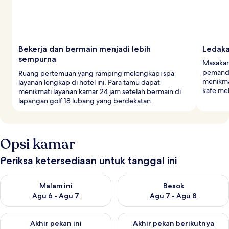
Bekerja dan bermain menjadi lebih
Ledaka
sempurna
Masakan 
pemanda
Ruang pertemuan yang ramping melengkapi spa
menikma
layanan lengkap di hotel ini. Para tamu dapat
kafe mel
menikmati layanan kamar 24 jam setelah bermain di
lapangan golf 18 lubang yang berdekatan.
Opsi kamar
Periksa ketersediaan untuk tanggal ini
Periksa ketersediaan untuk malam ini Agu 6 - Agu 7
Periksa ketersediaan untuk be
Malam ini
Besok
Agu 6 - Agu 7
Agu 7 - Agu 8
Periksa ketersediaan untuk akhir pekan ini Agu 7 - Agu 9
Periksa ketersediaan untuk ak
Akhir pekan ini
Akhir pekan berikutnya