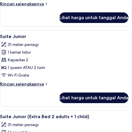
Rincian
Rincian selengkapnya
lebih
lanjut
Lihat harga untuk tanggal Anda
untuk
Kamar
Premium
Lihat
Minibar, brankas, meja kerja, dan ked
7
Suite Junior
semua
31 meter persegi
foto
1 kamar tidur
untuk
Suite
Kapasitas 2
Junior
1 queen ATAU 2 twin
Wi-Fi Gratis
Rincian
Rincian selengkapnya
lebih
lanjut
Lihat harga untuk tanggal Anda
untuk
Suite
Junior
Lihat
Minibar, brankas, meja kerja, dan ked
7
Suite Junior (Extra Bed 2 adults + 1 child)
semua
31 meter persegi
foto