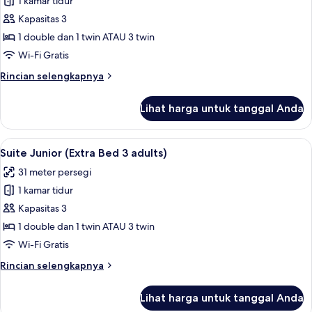
1 kamar tidur
untuk
Suite
Kapasitas 3
Junior
1 double dan 1 twin ATAU 3 twin
(Extra
Wi-Fi Gratis
Bed
Rincian
Rincian selengkapnya
2
lebih
adults
lanjut
Lihat harga untuk tanggal Anda
untuk
+
Suite
1
Junior
Lihat
Minibar, brankas, meja kerja, dan ked
child)
7
(Extra
Suite Junior (Extra Bed 3 adults)
semua
Bed
31 meter persegi
2
foto
adults
1 kamar tidur
untuk
+
Suite
Kapasitas 3
1
Junior
child)
1 double dan 1 twin ATAU 3 twin
(Extra
Wi-Fi Gratis
Bed
Rincian
Rincian selengkapnya
3
lebih
adults)
lanjut
Lihat harga untuk tanggal Anda
untuk