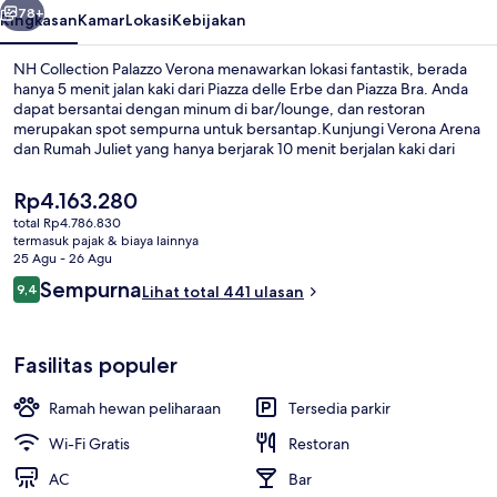
78+
Ringkasan
Kamar
Lokasi
Kebijakan
NH Collection Palazzo Verona menawarkan lokasi fantastik, berada
hanya 5 menit jalan kaki dari Piazza delle Erbe dan Piazza Bra. Anda
dapat bersantai dengan minum di bar/lounge, dan restoran
merupakan spot sempurna untuk bersantap.Kunjungi Verona Arena
dan Rumah Juliet yang hanya berjarak 10 menit berjalan kaki dari
hotel mewah ini. . Staf dan lokasi mendapatkan nilai yang bagus dari
para traveler.
Harga
Rp4.163.280
saat
total Rp4.786.830
ini
termasuk pajak & biaya lainnya
Lobi
Rp4.163.280
25 Agu - 26 Agu
Ulasan
Sempurna
9,4
Lihat total 441 ulasan
9,4 dari 10
Fasilitas populer
Ramah hewan peliharaan
Tersedia parkir
Wi-Fi Gratis
Restoran
AC
Bar