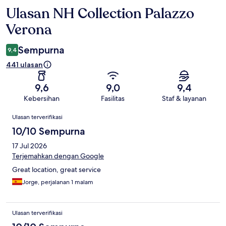
Ulasan NH Collection Palazzo
Ulasan
Verona
Sempurna
9,4
441 ulasan
9,6
9,0
9,4
Kebersihan
Fasilitas
Staf & layanan
Ulasan
Ulasan terverifikasi
10/10 Sempurna
17 Jul 2026
Terjemahkan dengan Google
Great location, great service
Jorge, perjalanan 1 malam
Ulasan terverifikasi