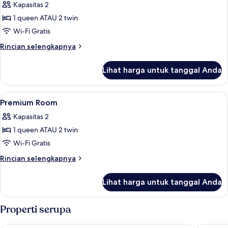
Kapasitas 2
foto
1 queen ATAU 2 twin
untuk
Superior
Wi-Fi Gratis
Room
Rincian
Rincian selengkapnya
lebih
lanjut
Lihat harga untuk tanggal Anda
untuk
Superior
Room
Lihat
Minibar, brankas, meja kerja, dan ked
6
Premium Room
semua
Kapasitas 2
foto
1 queen ATAU 2 twin
untuk
Premium
Wi-Fi Gratis
Room
Rincian
Rincian selengkapnya
lebih
lanjut
Lihat harga untuk tanggal Anda
untuk
Premium
Room
Properti serupa