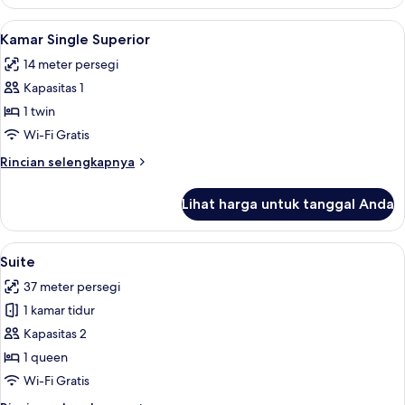
Suite
Junior
Lihat
Kamar Single Superior | Minibar, bran
7
(Extra
Kamar Single Superior
semua
Bed
14 meter persegi
3
foto
adults)
Kapasitas 1
untuk
Kamar
1 twin
Single
Wi-Fi Gratis
Superior
Rincian
Rincian selengkapnya
lebih
lanjut
Lihat harga untuk tanggal Anda
untuk
Kamar
Single
Lihat
Minibar, brankas, meja kerja, dan ked
11
Superior
Suite
semua
37 meter persegi
foto
1 kamar tidur
untuk
Suite
Kapasitas 2
1 queen
Wi-Fi Gratis