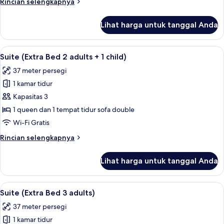
Rincian
Rincian selengkapnya
lebih
lanjut
Lihat harga untuk tanggal Anda
untuk
Suite
Lihat
Minibar, brankas, meja kerja, dan ked
11
Suite (Extra Bed 2 adults + 1 child)
semua
37 meter persegi
foto
1 kamar tidur
untuk
Suite
Kapasitas 3
(Extra
1 queen dan 1 tempat tidur sofa double
Bed
Wi-Fi Gratis
2
Rincian
Rincian selengkapnya
adults
lebih
+
lanjut
Lihat harga untuk tanggal Anda
untuk
1
Suite
child)
(Extra
Lihat
Minibar, brankas, meja kerja, dan ked
11
Bed
Suite (Extra Bed 3 adults)
semua
2
37 meter persegi
adults
foto
+
1 kamar tidur
untuk