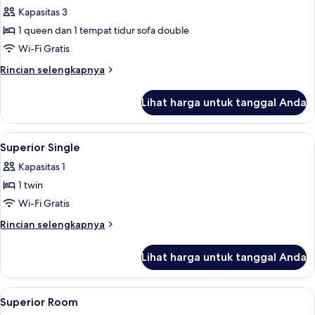
1
Suite
Kapasitas 3
child)
(Extra
1 queen dan 1 tempat tidur sofa double
Bed
Wi-Fi Gratis
3
Rincian
Rincian selengkapnya
adults)
lebih
lanjut
Lihat harga untuk tanggal Anda
untuk
Suite
(Extra
Lihat
Minibar, brankas, meja kerja, dan ked
6
Bed
Superior Single
semua
3
Kapasitas 1
adults)
foto
1 twin
untuk
Superior
Wi-Fi Gratis
Single
Rincian
Rincian selengkapnya
lebih
lanjut
Lihat harga untuk tanggal Anda
untuk
Superior
Single
Lihat
Minibar, brankas, meja kerja, dan ked
4
Superior Room
semua