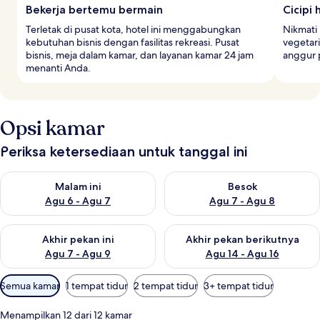
Bekerja bertemu bermain
Cicipi 
Terletak di pusat kota, hotel ini menggabungkan
Nikmati 
kebutuhan bisnis dengan fasilitas rekreasi. Pusat
vegetari
bisnis, meja dalam kamar, dan layanan kamar 24 jam
anggur 
menanti Anda.
Opsi kamar
Periksa ketersediaan untuk tanggal ini
Periksa ketersediaan untuk malam ini Agu 6 - Agu 7
Periksa ketersediaan untuk be
Malam ini
Besok
Agu 6 - Agu 7
Agu 7 - Agu 8
Periksa ketersediaan untuk akhir pekan ini Agu 7 - Agu 9
Periksa ketersediaan untuk ak
Akhir pekan ini
Akhir pekan berikutnya
Agu 7 - Agu 9
Agu 14 - Agu 16
Filter
Semua kamar
1 tempat tidur
2 tempat tidur
3+ tempat tidur
tersedia
untuk
Menampilkan 12 dari 12 kamar