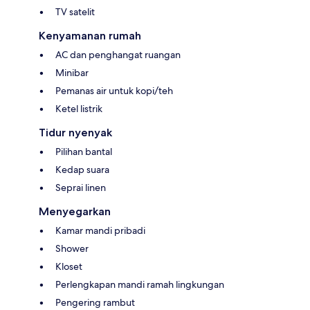
TV satelit
Kenyamanan rumah
AC dan penghangat ruangan
Minibar
Pemanas air untuk kopi/teh
Ketel listrik
Tidur nyenyak
Pilihan bantal
Kedap suara
Seprai linen
Menyegarkan
Kamar mandi pribadi
Shower
Kloset
Perlengkapan mandi ramah lingkungan
Pengering rambut