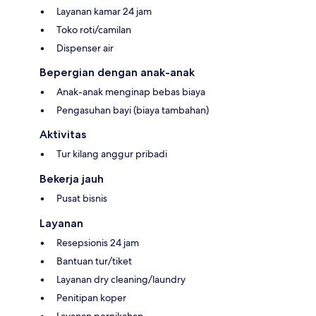
Layanan kamar 24 jam
Toko roti/camilan
Dispenser air
Bepergian dengan anak-anak
Anak-anak menginap bebas biaya
Pengasuhan bayi (biaya tambahan)
Aktivitas
Tur kilang anggur pribadi
Bekerja jauh
Pusat bisnis
Layanan
Resepsionis 24 jam
Bantuan tur/tiket
Layanan dry cleaning/laundry
Penitipan koper
Layanan pernikahan