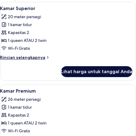
kamar
Lihat
Kamar Superior | Minibar, brankas, me
7
Kamar Superior
semua
20 meter persegi
foto
1 kamar tidur
untuk
Kamar
Kapasitas 2
Superior
1 queen ATAU 2 twin
Wi-Fi Gratis
Rincian
Rincian selengkapnya
lebih
lanjut
Lihat harga untuk tanggal Anda
untuk
Kamar
Superior
Lihat
Kamar Premium | Minibar, brankas, me
6
Kamar Premium
semua
26 meter persegi
foto
1 kamar tidur
untuk
Kamar
Kapasitas 2
Premium
1 queen ATAU 2 twin
Wi-Fi Gratis