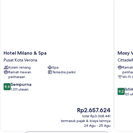
Hotel Milano & Spa
Moxy Ve
Hotel
Moxy
Hotel Milano & Spa
Moxy 
Milano
Verona
Pusat Kota Verona
Cittadel
&
Cittadel
Kolam renang
Spa
Ramah
Spa
Ramah hewan
Tersedia parkir
peliha
Pusat
peliharaan
Wi-Fi 
Kota
9.4
Verona
Sempurna
9,4
9.2
Ist
dari
1.011 ulasan
9,2
dari
121 u
10,
10,
Sempurna,
Istimew
1.011
Harga
Rp2.657.624
121
ulasan
sekarang
ulasan
total Rp3.068.441
Rp2.657.624
termasuk pajak & biaya lainnya
24 Agu - 25 Agu