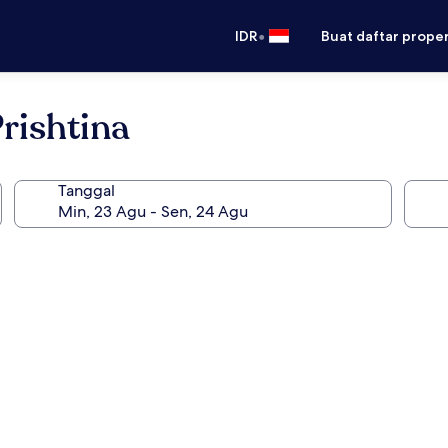
•
IDR
Buat daftar prope
rishtina
Tanggal