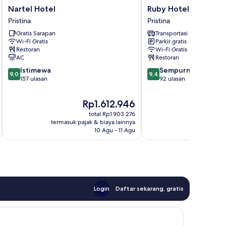
Nartel
Ruby
Nartel Hotel
Ruby Hotel Pristina
Hotel
Hotel
Pristina
Pristina
Pristina
Pristina
Gratis Sarapan
Transportasi bandara
Pristina
Wi-Fi Gratis
Parkir gratis
Restoran
Wi-Fi Gratis
AC
Restoran
9.0
9.4
Istimewa
Sempurna
9,0
9,4
dari
dari
157 ulasan
92 ulasan
10,
10,
Istimewa,
Sempurna,
Harga
H
Rp1.612.946
157
92
sekarang
s
total Rp1.903.276
ulasan
ulasan
Rp1.612.946
R
termasuk pajak & biaya lainnya
termasuk paj
10 Agu - 11 Agu
Login
Daftar sekarang, gratis