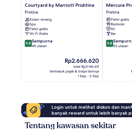
Courtyard
Mercure
Courtyard by Marriott Prishtina
Mercure Pri
by
Prishtina
Pristina
Pristina
Marriott
City
Kolam renang
Parkir gratis
Prishtina
Pristina
Spa
Restoran
Pristina
Parkir gratis
AC
Wi-Fi Gratis
Bar
9.8
9.8
Sempurna
Sempurn
9,8
9,8
dari
dari
49 ulasan
53 ulasan
10,
10,
Sempurna,
Sempurna,
Harga
Rp2.666.620
49
53
sekarang
total Rp3.146.611
ulasan
ulasan
Rp2.666.620
termasuk pajak & biaya lainnya
1 Sep - 2 Sep
Login untuk melihat diskon dan man
banyak reward untuk lebih banyak p
Tentang kawasan sekitar