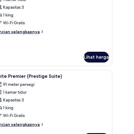
ntuk
uite
Kapasitas 3
ksekutif
1 king
Wi-Fi Gratis
ncian
ncian selengkapnya
bih
njut
tuk
ite
Lihat harga
sekutif
elimut bulu angsa, dan minibar
ihat
Suite Premier (Prestige Suite) | Seprai Frette 
5
ite Premier (Prestige Suite)
emua
91 meter persegi
oto
1 kamar tidur
ntuk
uite
Kapasitas 3
remier
1 king
Prestige
Wi-Fi Gratis
uite)
ncian
ncian selengkapnya
bih