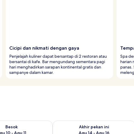
Cicipi dan nikmati dengan gaya
Tempa
Penjelajah kuliner dapat bersantap di 2 restoran atau
Spa de
bersantai di kafe. Bar mengundang sementara pagi
harian 
hari menghadirkan sarapan kontinental gratis dan
panas. 
sampanye dalam kamar.
melengk
sediaan untuk besok Agu 10 - Agu 11
Periksa ketersediaan untuk akhir pekan
Besok
Akhir pekan ini
gu 10 - Agu 11
Agu 14 - Agu 16