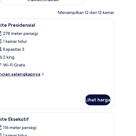
Menampilkan 12 dari 12 kamar
elimut bulu angsa, dan minibar
ihat
Suite Presidensial | Seprai Frette Italia, sepr
6
ite Presidensial
emua
278 meter persegi
oto
1 kamar tidur
ntuk
uite
Kapasitas 3
residensial
2 king
Wi-Fi Gratis
ncian
ncian selengkapnya
bih
njut
tuk
ite
Lihat harga
esidensial
seprai premium, selimut bulu angsa, dan minibar
ihat
Suite Eksekutif | Seprai Frette Italia, seprai 
5
ite Eksekutif
emua
116 meter persegi
oto
1 kamar tidur