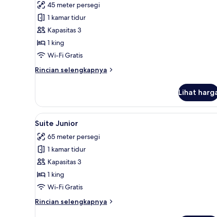
untuk
ulasan)
45 meter persegi
Kamar
1 kamar tidur
Deluks
Kapasitas 3
1 king
Wi-Fi Gratis
Rincian
Rincian selengkapnya
lebih
lanjut
Lihat harg
untuk
Kamar
Deluks
Lihat
Suite Junior | Seprai Frette It
3
Suite Junior
semua
65 meter persegi
foto
1 kamar tidur
untuk
Suite
Kapasitas 3
Junior
1 king
Wi-Fi Gratis
Rincian
Rincian selengkapnya
lebih