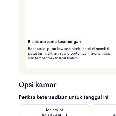
Bisnis bertemu kesenangan
Berlokasi di pusat kawasan bisnis, hotel ini memiliki
pusat bisnis 24 jam, ruang pertemuan, layanan spa,
dan tempat makan larut malam.
Opsi kamar
Periksa ketersediaan untuk tanggal ini
Periksa ketersediaan untuk malam ini Agu 9 - Agu 10
Periksa keter
Malam ini
Agu 9 - Agu 10
A