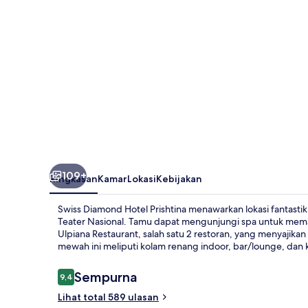
109+
Ringkasan
Kamar
Lokasi
Kebijakan
Swiss Diamond Hotel Prishtina menawarkan lokasi fantastik
Teater Nasional. Tamu dapat mengunjungi spa untuk memanjak
Ulpiana Restaurant, salah satu 2 restoran, yang menyajikan 
mewah ini meliputi kolam renang indoor, bar/lounge, dan k
Ulasan
Sempurna
9,4
9,4 dari 10
Lihat total 589 ulasan