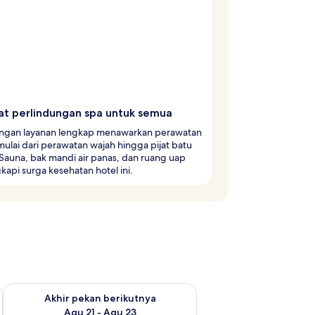
t perlindungan spa untuk semua
ngan layanan lengkap menawarkan perawatan
mulai dari perawatan wajah hingga pijat batu
Sauna, bak mandi air panas, dan ruang uap
api surga kesehatan hotel ini.
 ini Agu 14 - Agu 16
Periksa ketersediaan untuk akhir pekan berikutnya Agu 21 - A
Akhir pekan berikutnya
Agu 21 - Agu 23