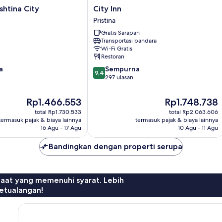
City
shtina City
City Inn
Inn
Pristina
Pristina
Gratis Sarapan
Transportasi bandara
Wi-Fi Gratis
Restoran
9.4
a
Sempurna
9,4
dari
297 ulasan
10,
Sempurna,
Harga
Harga
Rp1.466.553
Rp1.748.738
297
sekarang
sekarang
total Rp1.730.533
total Rp2.063.606
ulasan
Rp1.466.553
Rp1.748.738
termasuk pajak & biaya lainnya
termasuk pajak & biaya lainnya
16 Agu - 17 Agu
10 Agu - 11 Agu
Bandingkan dengan properti serupa
faat yang memenuhi syarat. Lebih
etualangan!