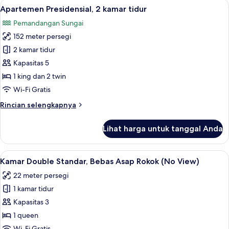
Lihat
Apartemen Presidensial, 2 kamar tidur 
11
kamar
Apartemen Presidensial, 2 kamar tidur
semua
tidur
Pemandangan Sungai
foto
152 meter persegi
untuk
Apartemen
2 kamar tidur
Presidensial,
Kapasitas 5
2
1 king dan 2 twin
kamar
Wi-Fi Gratis
tidur
Rincian
Rincian selengkapnya
lebih
lanjut
Lihat harga untuk tanggal Anda
untuk
Apartemen
Presidensial,
Lihat
Kamar Double Standar, Bebas Asap Rok
5
2
Kamar Double Standar, Bebas Asap Rokok (No View)
semua
kamar
22 meter persegi
tidur
foto
1 kamar tidur
untuk
Kamar
Kapasitas 3
Double
1 queen
Standar,
Wi-Fi Gratis