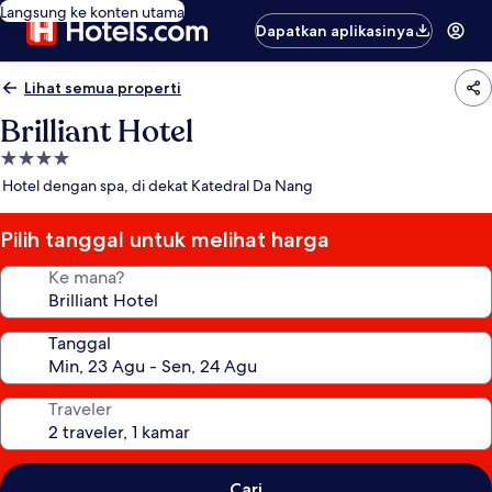
Langsung ke konten utama
Dapatkan aplikasinya
Lihat semua properti
Brilliant Hotel
Properti
bintang
Hotel dengan spa, di dekat Katedral Da Nang
4.0
Pilih tanggal untuk melihat harga
Ke mana?
Tanggal
Traveler
Cari