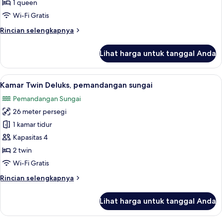
Superior,
1 queen
pemandangan
Wi-Fi Gratis
sungai
Rincian
Rincian selengkapnya
lebih
lanjut
Lihat harga untuk tanggal Anda
untuk
Kamar
Double
Lihat
Kamar Twin Deluks, pemandangan sun
6
Superior,
Kamar Twin Deluks, pemandangan sungai
semua
pemandangan
Pemandangan Sungai
sungai
foto
26 meter persegi
untuk
Kamar
1 kamar tidur
Twin
Kapasitas 4
Deluks,
2 twin
pemandangan
Wi-Fi Gratis
sungai
Rincian
Rincian selengkapnya
lebih
lanjut
Lihat harga untuk tanggal Anda
untuk
Kamar
Twin