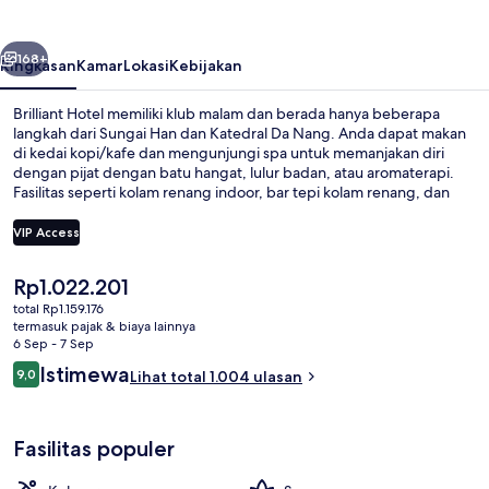
belumnya
Berikutnya
168+
Ringkasan
Kamar
Lokasi
Kebijakan
Brilliant Hotel memiliki klub malam dan berada hanya beberapa
langkah dari Sungai Han dan Katedral Da Nang. Anda dapat makan
di kedai kopi/kafe dan mengunjungi spa untuk memanjakan diri
dengan pijat dengan batu hangat, lulur badan, atau aromaterapi.
Fasilitas seperti kolam renang indoor, bar tepi kolam renang, dan
pusat kebugaran adalah keunggulan lainnya. Traveler mengatakan
hal baik tentang staf.
VIP Access
Harga
Rp1.022.201
Kolam renang indoor, dengan kursi b
saat
total Rp1.159.176
ini
termasuk pajak & biaya lainnya
Rp1.022.201
6 Sep - 7 Sep
Ulasan
Istimewa
9,0
Lihat total 1.004 ulasan
9,0 dari 10
Fasilitas populer