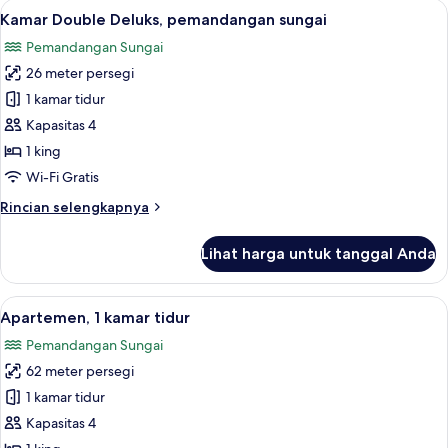
Lihat
Kamar Double Deluks, pemandangan s
5
2
Kamar Double Deluks, pemandangan sungai
semua
Tempat
Pemandangan Sungai
Tidur
foto
Twin,
26 meter persegi
untuk
pemandangan
Kamar
1 kamar tidur
sungai
Double
Kapasitas 4
Deluks,
1 king
pemandangan
Wi-Fi Gratis
sungai
Rincian
Rincian selengkapnya
lebih
lanjut
Lihat harga untuk tanggal Anda
untuk
Kamar
Double
Lihat
Apartemen, 1 kamar tidur | Pemandan
11
Deluks,
Apartemen, 1 kamar tidur
semua
pemandangan
Pemandangan Sungai
sungai
foto
62 meter persegi
untuk
Apartemen,
1 kamar tidur
1
Kapasitas 4
kamar