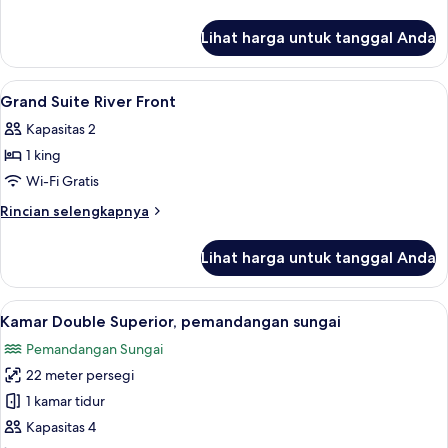
View
lebih
lanjut
Twin
Lihat harga untuk tanggal Anda
untuk
Room
Deluxe
City
Lihat
Seprai premium, minibar, brankas, dan
13
View
Grand Suite River Front
semua
Twin
Kapasitas 2
Room
foto
1 king
untuk
Grand
Wi-Fi Gratis
Suite
Rincian
Rincian selengkapnya
River
lebih
lanjut
Front
Lihat harga untuk tanggal Anda
untuk
Grand
Suite
Lihat
Kamar Double Superior, pemandangan
6
River
Kamar Double Superior, pemandangan sungai
semua
Front
Pemandangan Sungai
foto
22 meter persegi
untuk
Kamar
1 kamar tidur
Double
Kapasitas 4