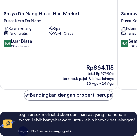
Satya
Sanouva
Satya Da Nang Hotel Han Market
Sanouv
Da
Danang
Pusat Kota Da Nang
Pusat K
Nang
Hotel
Kolam renang
Spa
Kolam
Hotel
Pusat
Parkir gratis
Wi-Fi Gratis
Transp
Han
Kota
Market
Da
8.8
9.4
Luar Biasa
Sem
8,8
9,4
Pusat
Nang
dari
dari
807 ulasan
1.007
Kota
10,
10,
Da
Luar
Sempur
Nang
Biasa,
1.007
Harga
Rp864.115
807
ulasan
sekarang
ulasan
total Rp979.906
Rp864.115
termasuk pajak & biaya lainnya
23 Agu - 24 Agu
Bandingkan dengan properti serupa
Login untuk melihat diskon dan manfaat yang memenuhi
syarat. Lebih banyak reward untuk lebih banyak petualangan!
Login
Daftar sekarang, gratis