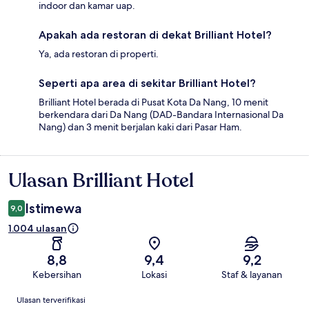
indoor dan kamar uap.
Apakah ada restoran di dekat Brilliant Hotel?
Ya, ada restoran di properti.
Seperti apa area di sekitar Brilliant Hotel?
Brilliant Hotel berada di Pusat Kota Da Nang, 10 menit
berkendara dari Da Nang (DAD-Bandara Internasional Da
Nang) dan 3 menit berjalan kaki dari Pasar Ham.
Ulasan Brilliant Hotel
Ulasan
Istimewa
9,0
1.004 ulasan
8,8
9,4
9,2
Kebersihan
Lokasi
Staf & layanan
Ulasan
Ulasan terverifikasi