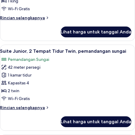
1 king
Tempat
Wi-Fi Gratis
Tidur
Rincian
Rincian selengkapnya
King,
lebih
pemandangan
lanjut
Lihat harga untuk tanggal Anda
sungai
untuk
Suite
Grand,
Lihat
Suite Junior, 2 Tempat Tidur Twin, pe
9
1
Suite Junior, 2 Tempat Tidur Twin, pemandangan sungai
semua
Tempat
Pemandangan Sungai
Tidur
foto
King,
42 meter persegi
untuk
pemandangan
Suite
1 kamar tidur
sungai
Junior,
Kapasitas 4
2
2 twin
Tempat
Wi-Fi Gratis
Tidur
Rincian
Rincian selengkapnya
Twin,
lebih
pemandangan
lanjut
Lihat harga untuk tanggal Anda
sungai
untuk
Suite
Junior,