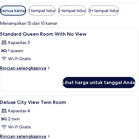
Filter
Semua kamar
1 tempat tidur
2 tempat tidur
3+ tempat tidur
tersedia
untuk
Menampilkan 15 dari 15 kamar
kamar
Lihat
Seprai premium, minibar, brankas, dan
4
Standard Queen Room With No View
semua
Kapasitas 3
foto
1 queen
untuk
Standard
Wi-Fi Gratis
Queen
Rincian
Rincian selengkapnya
Room
lebih
lanjut
With
Lihat harga untuk tanggal Anda
untuk
No
Standard
View
Queen
Lihat
Seprai premium, minibar, brankas, dan
7
Room
Deluxe City View Twin Room
semua
With
Kapasitas 4
No
foto
View
2 twin
untuk
Deluxe
Wi-Fi Gratis
City
Rincian
Rincian selengkapnya