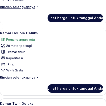
Bebas
Rincian
Rincian selengkapnya
Asap
lebih
Rokok
lanjut
Lihat harga untuk tanggal Anda
untuk
(No
Kamar
View)
Double
Lihat
Seprai premium, minibar, brankas, dan
6
Standar,
Kamar Double Deluks
semua
Bebas
Pemandangan kota
Asap
foto
Rokok
26 meter persegi
untuk
(No
Kamar
1 kamar tidur
View)
Double
Kapasitas 4
Deluks
1 king
Wi-Fi Gratis
Rincian
Rincian selengkapnya
lebih
lanjut
Lihat harga untuk tanggal Anda
untuk
Kamar
Double
Lihat
Kamar Twin Deluks | Seprai premium, m
5
Deluks
Kamar Twin Deluks