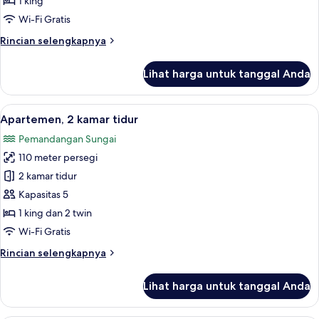
1 king
tidur
Wi-Fi Gratis
Rincian
Rincian selengkapnya
lebih
lanjut
Lihat harga untuk tanggal Anda
untuk
Apartemen,
1
Lihat
Apartemen, 2 kamar tidur | Ruang kelu
11
kamar
Apartemen, 2 kamar tidur
semua
tidur
Pemandangan Sungai
foto
110 meter persegi
untuk
Apartemen,
2 kamar tidur
2
Kapasitas 5
kamar
1 king dan 2 twin
tidur
Wi-Fi Gratis
Rincian
Rincian selengkapnya
lebih
lanjut
Lihat harga untuk tanggal Anda
untuk
Apartemen,
2