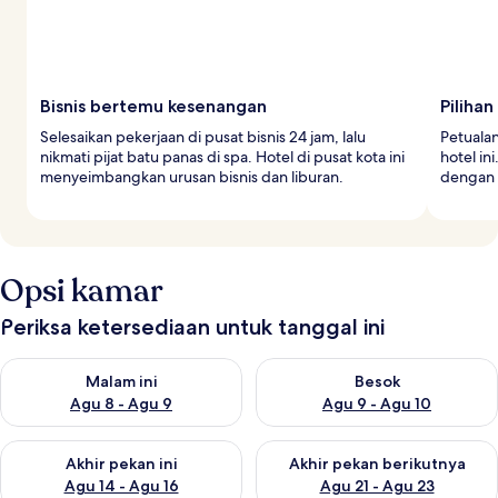
Bisnis bertemu kesenangan
Piliha
Selesaikan pekerjaan di pusat bisnis 24 jam, lalu
Petualan
nikmati pijat batu panas di spa. Hotel di pusat kota ini
hotel in
menyeimbangkan urusan bisnis dan liburan.
dengan 
Opsi kamar
Periksa ketersediaan untuk tanggal ini
Periksa ketersediaan untuk malam ini Agu 8 - Agu 9
Periksa ketersediaan untuk be
Malam ini
Besok
Agu 8 - Agu 9
Agu 9 - Agu 10
Periksa ketersediaan untuk akhir pekan ini Agu 14 - Agu 16
Periksa ketersediaan untuk ak
Akhir pekan ini
Akhir pekan berikutnya
Agu 14 - Agu 16
Agu 21 - Agu 23