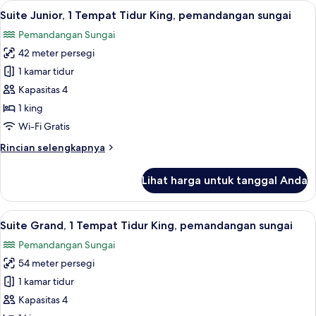
Lihat
Suite Junior, 1 Tempat Tidur King, 
10
Deluks,
Suite Junior, 1 Tempat Tidur King, pemandangan sungai
semua
pemandangan
Pemandangan Sungai
sungai
foto
42 meter persegi
untuk
Suite
1 kamar tidur
Junior,
Kapasitas 4
1
1 king
Tempat
Wi-Fi Gratis
Tidur
Rincian
Rincian selengkapnya
King,
lebih
pemandangan
lanjut
Lihat harga untuk tanggal Anda
sungai
untuk
Suite
Junior,
Lihat
Suite Grand, 1 Tempat Tidur King, p
7
1
Suite Grand, 1 Tempat Tidur King, pemandangan sungai
semua
Tempat
Pemandangan Sungai
Tidur
foto
King,
54 meter persegi
untuk
pemandangan
Suite
1 kamar tidur
sungai
Grand,
Kapasitas 4
1