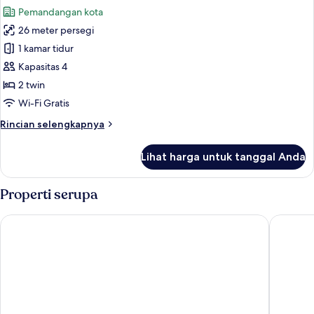
semua
Pemandangan kota
foto
26 meter persegi
untuk
Kamar
1 kamar tidur
Twin
Kapasitas 4
Deluks
2 twin
Wi-Fi Gratis
Rincian
Rincian selengkapnya
lebih
lanjut
Lihat harga untuk tanggal Anda
untuk
Kamar
Twin
Properti serupa
Deluks
Satya Da Nang Hotel Han Market
Sanouva