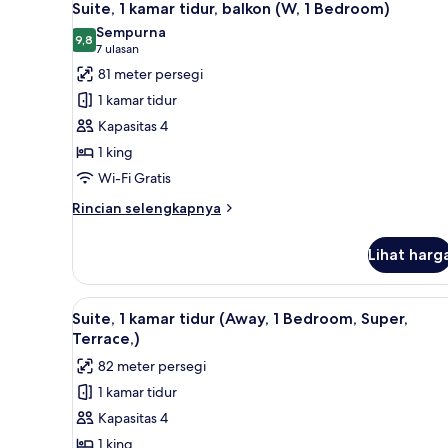
6
1
Suite, 1 kamar tidur, balkon (W, 1 Bedroom)
semua
Tempat
Sempurna
Tidur
foto
9,8
9,8 dari 10
(7
7 ulasan
King
untuk
ulasan)
81 meter persegi
dengan
Suite,
tempat
1 kamar tidur
1
tidur
Kapasitas 4
Sofa,
kamar
balkon
1 king
tidur,
Wi-Fi Gratis
balkon
(W,
Rincian
Rincian selengkapnya
1
lebih
lanjut
Bedroom)
Lihat harg
untuk
Suite,
1
Lihat
Suite, 1 kamar tidur (Away, 1 B
6
kamar
Suite, 1 kamar tidur (Away, 1 Bedroom, Super,
semua
tidur,
Terrace,)
balkon
foto
82 meter persegi
(W,
untuk
1
1 kamar tidur
Suite,
Bedroom)
Kapasitas 4
1
kamar
1 king