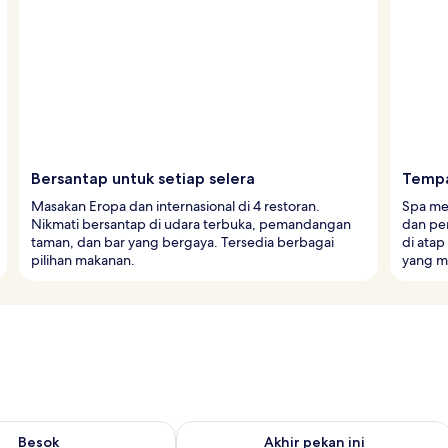
Bersantap untuk setiap selera
Tempat
Masakan Eropa dan internasional di 4 restoran.
Spa me
Nikmati bersantap di udara terbuka, pemandangan
dan pe
taman, dan bar yang bergaya. Tersedia berbagai
di atap
pilihan makanan.
yang m
sediaan untuk besok Agu 9 - Agu 10
Periksa ketersediaan untuk akhir pekan
Besok
Akhir pekan ini