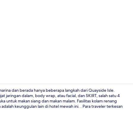
Suite, 1 kam
arina dan berada hanya beberapa langkah dari Quayside Isle.
 jaringan dalam, body wrap, atau facial, dan SKIRT, salah satu 4
ka untuk makan siang dan makan malam. Fasilitas kolam renang
Pintu masuk 
adalah keunggulan lain di hotel mewah ini. . Para traveler terkesan