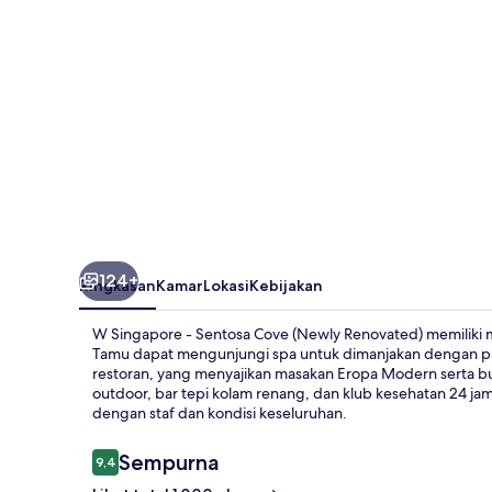
Cove
(Newly
Renovated)
124+
Ringkasan
Kamar
Lokasi
Kebijakan
W Singapore - Sentosa Cove (Newly Renovated) memiliki m
Tamu dapat mengunjungi spa untuk dimanjakan dengan pijat
restoran, yang menyajikan masakan Eropa Modern serta bu
outdoor, bar tepi kolam renang, dan klub kesehatan 24 jam 
dengan staf dan kondisi keseluruhan.
Ulasan
Sempurna
9,4
9,4 dari 10