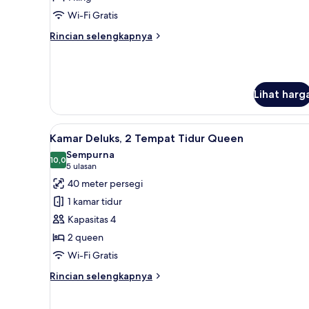
tidur
Wi-Fi Gratis
(Away,
Rincian
Rincian selengkapnya
1
lebih
Bedroom,
lanjut
untuk
Super,
Suite,
Terrace,)
Lihat harg
1
kamar
tidur
Lihat
Pemandangan dari kamar
(Away,
7
Kamar Deluks, 2 Tempat Tidur Queen
semua
1
Sempurna
Bedroom,
foto
10,0
10,0 dari 10
(5
5 ulasan
Super,
untuk
ulasan)
40 meter persegi
Terrace,)
Kamar
1 kamar tidur
Deluks,
Kapasitas 4
2
2 queen
Tempat
Wi-Fi Gratis
Tidur
Queen
Rincian
Rincian selengkapnya
lebih
lanjut