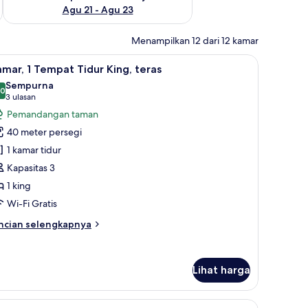
Agu 21 - Agu 23
Menampilkan 12 dari 12 kamar
n, balkon, pemandangan marina | Pemandangan dari kamar
ihat
Kamar, 1 Tempat Tidur King, teras | Seprai kat
5
mar, 1 Tempat Tidur King, teras
emua
Sempurna
oto
,0
10,0 dari 10
(3
3 ulasan
ntuk
ulasan)
Pemandangan taman
amar,
40 meter persegi
1 kamar tidur
empat
Kapasitas 3
idur
1 king
ing,
eras
Wi-Fi Gratis
ncian
ncian selengkapnya
bih
njut
tuk
Lihat harga
mar,
empat
) | Seprai katun Mesir, seprai premium, minibar, dan brankas
ihat
Suite, 1 kamar tidur, balkon (Supreme, 1 Bedro