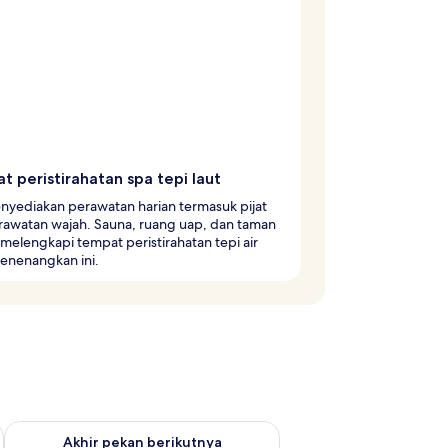
 peristirahatan spa tepi laut
nyediakan perawatan harian termasuk pijat
rawatan wajah. Sauna, ruang uap, dan taman
 melengkapi tempat peristirahatan tepi air
enenangkan ini.
 ini Agu 14 - Agu 16
Periksa ketersediaan untuk akhir pekan berikutnya Agu 21 - A
Akhir pekan berikutnya