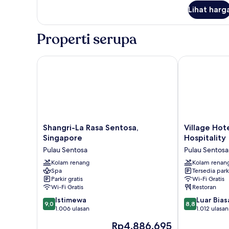
untuk
Lihat harg
Kamar
Deluks,
2
Properti serupa
Tempat
Tidur
Queen
Shangri-La Rasa Sentosa, Singapore
Village Hotel 
Shangri-
Village
Shangri-La Rasa Sentosa,
Village Hot
La
Hotel
Singapore
Hospitality
Rasa
Sentosa
Pulau Sentosa
Pulau Sentosa
Sentosa,
by
Singapore
Kolam renang
Far
Kolam renan
Spa
Tersedia park
Pulau
East
Parkir gratis
Wi-Fi Gratis
Sentosa
Hospitality
Wi-Fi Gratis
Restoran
Pulau
9.0
8.8
Istimewa
Sentosa
Luar Bias
9,0
8,8
dari
dari
1.006 ulasan
1.012 ulasan
10,
10,
Harga
Rp4.886.695
Istimewa,
Luar