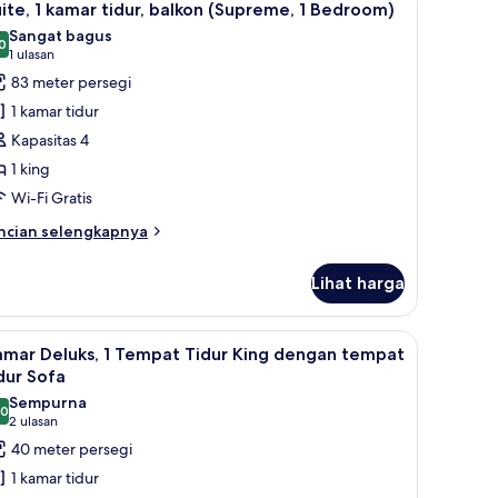
dur
6
ite, 1 kamar tidur, balkon (Supreme, 1 Bedroom)
emua
ng,
Sangat bagus
ras
oto
0
8,0 dari 10
(1
1 ulasan
ntuk
ulasan)
83 meter persegi
ite,
1 kamar tidur
Kapasitas 4
amar
1 king
dur,
Wi-Fi Gratis
alkon
Supreme,
ncian
ncian selengkapnya
bih
njut
edroom)
Lihat harga
tuk
ite,
rankas
ng keluarga | Televisi LED 65-inci dengan saluran TV digital
ihat
Kamar Deluks, 1 Tempat Tidur King dengan t
7
mar
amar Deluks, 1 Tempat Tidur King dengan tempat
emua
dur,
dur Sofa
lkon
oto
Sempurna
upreme,
,0
ntuk
10,0 dari 10
(2
2 ulasan
amar
ulasan)
40 meter persegi
droom)
eluks,
1 kamar tidur