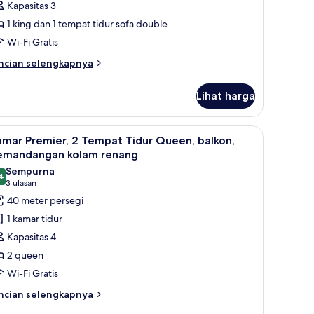
Kapasitas 3
empat
1 king dan 1 tempat tidur sofa double
idur
Wi-Fi Gratis
ing
engan
ncian
ncian selengkapnya
bih
empat
njut
idur
Lihat harga
tuk
ofa
amar
luks,
ihat
Pemandangan dari kamar
7
mar Premier, 2 Tempat Tidur Queen, balkon,
emua
empat
emandangan kolam renang
dur
oto
Sempurna
ng
4
ntuk
9,4 dari 10
(3
3 ulasan
engan
amar
ulasan)
40 meter persegi
mpat
remier,
dur
1 kamar tidur
fa
Kapasitas 4
empat
2 queen
idur
Wi-Fi Gratis
ueen,
alkon,
ncian
ncian selengkapnya
bih
emandangan