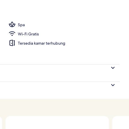
 outdoor, dengan cabana gratis dan kursi berjemur
Spa
Wi-Fi Gratis
Tersedia kamar terhubung