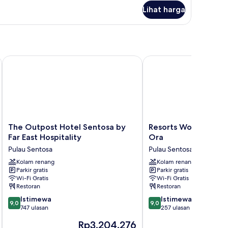
njut
olam
Lihat harga
tuk
enang
amar
emier,
empat
dur
The Outpost Hotel Sentosa by Far East Hospitality
Resorts World Sentosa 
een,
lkon,
emandangan
lam
nang
The
Resorts
The Outpost Hotel Sentosa by
Resorts World Sento
Outpost
World
Far East Hospitality
Ora
Hotel
Sentosa
Pulau Sentosa
Pulau Sentosa
Sentosa
-
by
Kolam renang
Hotel
Kolam renang
Parkir gratis
Parkir gratis
Far
Ora
Wi-Fi Gratis
Wi-Fi Gratis
East
Pulau
Restoran
Restoran
Hospitality
Sentosa
9.0
9.0
Pulau
Istimewa
Istimewa
9,0
9,0
dari
dari
Sentosa
747 ulasan
257 ulasan
10,
10,
Harga
Ha
Rp3.204.276
R
Istimewa,
Istimewa,