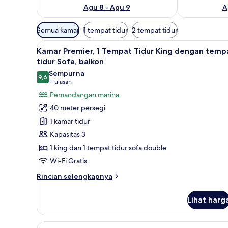
Agu 8 - Agu 9
A
Filter
Semua kamar
1 tempat tidur
2 tempat tidur
tersedia
Lihat
Kamar Premier, 1 Tempat Tidur
untuk
6
Kamar Premier, 1 Tempat Tidur King dengan temp
semua
kamar
tidur Sofa, balkon
foto
Sempurna
9,6
untuk
9,6 dari 10
(11
11 ulasan
Kamar
ulasan)
Pemandangan marina
Premier,
40 meter persegi
1
1 kamar tidur
Tempat
Kapasitas 3
Tidur
1 king dan 1 tempat tidur sofa double
King
Wi-Fi Gratis
dengan
tempat
Rincian
Rincian selengkapnya
tidur
lebih
lanjut
Sofa,
Lihat harg
untuk
balkon
Kamar
Premier,
Lihat
Suite, 1 kamar tidur, balkon (W