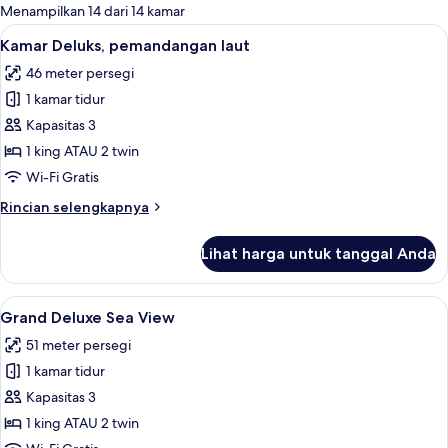
untuk
Menampilkan 14 dari 14 kamar
kamar
Lihat
Kamar Deluks, pemandangan laut | Sep
10
Kamar Deluks, pemandangan laut
semua
46 meter persegi
foto
1 kamar tidur
untuk
Kamar
Kapasitas 3
Deluks,
1 king ATAU 2 twin
pemandangan
Wi-Fi Gratis
laut
Rincian
Rincian selengkapnya
lebih
lanjut
Lihat harga untuk tanggal Anda
untuk
Kamar
Deluks,
Lihat
Grand Deluxe Sea Vie
6
pemandangan
Grand Deluxe Sea View
semua
laut
51 meter persegi
foto
1 kamar tidur
untuk
Grand
Kapasitas 3
Deluxe
1 king ATAU 2 twin
Sea