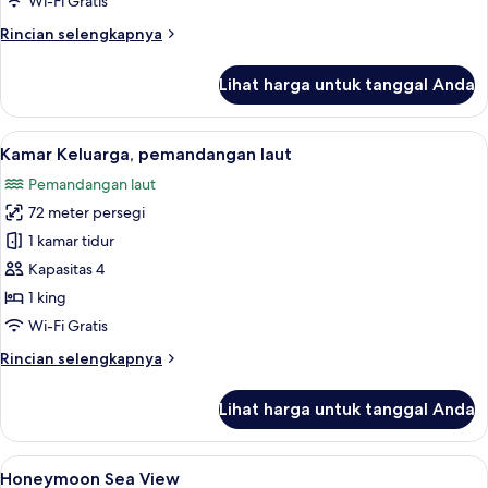
Wi-Fi Gratis
View
Rincian
Rincian selengkapnya
lebih
lanjut
Lihat harga untuk tanggal Anda
untuk
Grand
Deluxe
Lihat
Kamar Keluarga, pemandangan laut | S
12
Sea
Kamar Keluarga, pemandangan laut
semua
View
Pemandangan laut
foto
72 meter persegi
untuk
Kamar
1 kamar tidur
Keluarga,
Kapasitas 4
pemandangan
1 king
laut
Wi-Fi Gratis
Rincian
Rincian selengkapnya
lebih
lanjut
Lihat harga untuk tanggal Anda
untuk
Kamar
Keluarga,
Lihat
Pemandangan dari kamar
6
pemandangan
Honeymoon Sea View