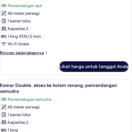
semua
laut
Pemandangan laut
foto
46 meter persegi
untuk
Honeymoon
1 kamar tidur
Sea
Kapasitas 3
View
1 king ATAU 2 twin
Wi-Fi Gratis
Rincian
Rincian selengkapnya
lebih
lanjut
Lihat harga untuk tanggal Anda
untuk
Honeymoon
Sea
Lihat
Kamar Double, akses ke kolam renang,
17
View
Kamar Double, akses ke kolam renang, pemandangan
semua
samudra
foto
Pemandangan samudra
untuk
65 meter persegi
Kamar
1 kamar tidur
Double,
akses
Kapasitas 2
ke
1 king