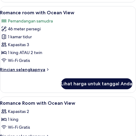
Vila,
2
Lihat
Romance room with Ocean View | Pe
4
kamar
Romance room with Ocean View
semua
tidur,
Pemandangan samudra
kolam
foto
renang
46 meter persegi
untuk
pribadi,
Romance
1 kamar tidur
pemandangan
room
samudra
Kapasitas 3
with
1 king ATAU 2 twin
Ocean
Wi-Fi Gratis
View
Rincian
Rincian selengkapnya
lebih
lanjut
Lihat harga untuk tanggal Anda
untuk
Romance
room
Lihat
Seprai premium, minibar, brankas, dan
7
with
Romance Room with Ocean View
semua
Ocean
Kapasitas 2
View
foto
1 king
untuk
Romance
Wi-Fi Gratis
Room
Rincian