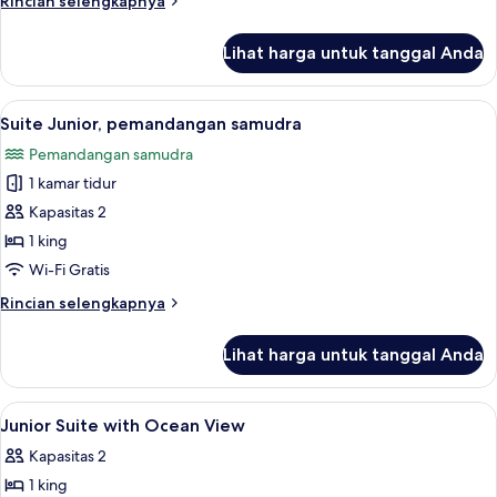
Rincian selengkapnya
with
lebih
lanjut
Ocean
Lihat harga untuk tanggal Anda
untuk
View
Romance
Room
Lihat
Suite Junior, pemandangan samudra | 
6
with
Suite Junior, pemandangan samudra
semua
Ocean
Pemandangan samudra
View
foto
1 kamar tidur
untuk
Suite
Kapasitas 2
Junior,
1 king
pemandangan
Wi-Fi Gratis
samudra
Rincian
Rincian selengkapnya
lebih
lanjut
Lihat harga untuk tanggal Anda
untuk
Suite
Junior,
Lihat
Seprai premium, minibar, brankas, dan
11
pemandangan
Junior Suite with Ocean View
semua
samudra
Kapasitas 2
foto
1 king
untuk