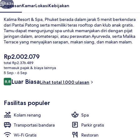
143+
Ringkasan
Kamar
Lokasi
Kebijakan
Kalima Resort & Spa, Phuket berada dalam jarak 5 menit berkendara
dari Pantai Patong serta memiliki teras rooftop dan klub anak gratis.
Tamu dapat mengunjungi spa untuk memanjakan diri dengan pijat
jaringan dalam, aromaterapi, atau perawatan Ayurveda, serta Malika
Terrace yang menyajikan sarapan, makan siang, dan makan malam.
Keunggulan lain di resor mewah ini meliputi 2 kolam renang
outdoor, bar tepi kolam renang, dan sauna. Para traveler terkesan
Harga
Rp2.002.079
dengan staf dan kondisi keseluruhan.
saat
total Rp2.376.489
ini
termasuk pajak & biaya lainnya
Detail eksterior
Rp2.002.079
5 Sep - 6 Sep
Ulasan
Luar Biasa
8,8
Lihat total 1.000 ulasan
8,8 dari 10
Fasilitas populer
Kolam renang
Spa
Transportasi bandara
Parkir gratis
Wi-Fi Gratis
Restoran