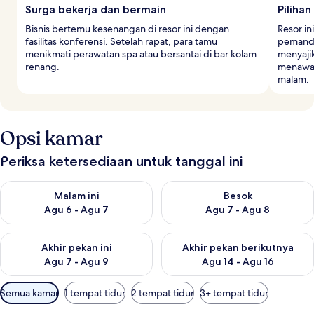
Surga bekerja dan bermain
Piliha
Bisnis bertemu kesenangan di resor ini dengan
Resor i
fasilitas konferensi. Setelah rapat, para tamu
pemanda
menikmati perawatan spa atau bersantai di bar kolam
menyajik
renang.
menawar
malam.
Opsi kamar
Periksa ketersediaan untuk tanggal ini
Periksa ketersediaan untuk malam ini Agu 6 - Agu 7
Periksa ketersediaan untuk be
Malam ini
Besok
Agu 6 - Agu 7
Agu 7 - Agu 8
Periksa ketersediaan untuk akhir pekan ini Agu 7 - Agu 9
Periksa ketersediaan untuk ak
Akhir pekan ini
Akhir pekan berikutnya
Agu 7 - Agu 9
Agu 14 - Agu 16
Filter
Semua kamar
1 tempat tidur
2 tempat tidur
3+ tempat tidur
tersedia