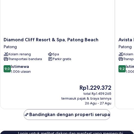
Diamond
Avista
Diamond Cliff Resort & Spa, Patong Beach
Avista
Cliff
Hideaw
Patong
Patong
Resort
Phuket
Kolam renang
Spa
Kolam
&
Patong
Transportasi bandara
Parkir gratis
Transp
Spa,
-
Patong
MGaller
9.0
9.2
Istimewa
Ist
9,0
9,2
Beach
Patong
dari
dari
1.006 ulasan
1.006
Patong
10,
10,
Istimewa,
Istimew
Harga
Rp1.229.372
1.006
1.006
sekarang
ulasan
ulasan
total Rp1.459.265
Rp1.229.372
termasuk pajak & biaya lainnya
26 Agu - 27 Agu
Bandingkan dengan properti serupa
Login untuk melihat diskon dan manfaat yang memenuhi