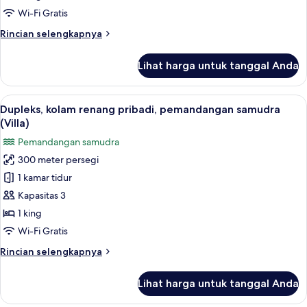
kolam
Wi-Fi Gratis
renang,
Rincian
Rincian selengkapnya
pemandangan
lebih
samudra
lanjut
Lihat harga untuk tanggal Anda
untuk
Kamar
Double,
Lihat
Dupleks, kolam renang pribadi, pemand
15
akses
Dupleks, kolam renang pribadi, pemandangan samudra
semua
ke
(Villa)
kolam
foto
Pemandangan samudra
renang,
untuk
pemandangan
300 meter persegi
Dupleks,
samudra
1 kamar tidur
kolam
renang
Kapasitas 3
pribadi,
1 king
pemandangan
Wi-Fi Gratis
samudra
Rincian
Rincian selengkapnya
(Villa)
lebih
lanjut
Lihat harga untuk tanggal Anda
untuk
Dupleks,