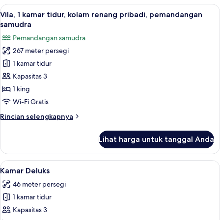
kolam
Lihat
Seprai premium, minibar, brankas, dan
11
renang
Vila, 1 kamar tidur, kolam renang pribadi, pemandangan
semua
pribadi,
samudra
pemandangan
foto
Pemandangan samudra
samudra
untuk
(Villa)
267 meter persegi
Vila,
1 kamar tidur
1
kamar
Kapasitas 3
tidur,
1 king
kolam
Wi-Fi Gratis
renang
Rincian
Rincian selengkapnya
pribadi,
lebih
pemandangan
lanjut
Lihat harga untuk tanggal Anda
untuk
samudra
Vila,
1
Lihat
Seprai premium, minibar, brankas, dan
5
kamar
Kamar Deluks
semua
tidur,
46 meter persegi
kolam
foto
renang
1 kamar tidur
untuk
pribadi,
Kamar
Kapasitas 3
pemandangan