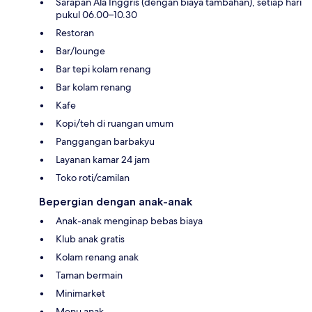
Sarapan Ala Inggris (dengan biaya tambahan), setiap hari
pukul 06.00–10.30
Restoran
Bar/lounge
Bar tepi kolam renang
Bar kolam renang
Kafe
Kopi/teh di ruangan umum
Panggangan barbakyu
Layanan kamar 24 jam
Toko roti/camilan
Bepergian dengan anak-anak
Anak-anak menginap bebas biaya
Klub anak gratis
Kolam renang anak
Taman bermain
Minimarket
Menu anak