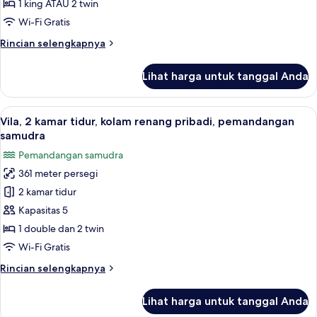
Deluks
samudra
1 king ATAU 2 twin
Wi-Fi Gratis
Rincian
Rincian selengkapnya
lebih
lanjut
Lihat harga untuk tanggal Anda
untuk
Kamar
Deluks
Lihat
Vila, 2 kamar tidur, kolam renang pri
11
Vila, 2 kamar tidur, kolam renang pribadi, pemandangan
semua
samudra
foto
Pemandangan samudra
untuk
361 meter persegi
Vila,
2 kamar tidur
2
kamar
Kapasitas 5
tidur,
1 double dan 2 twin
kolam
Wi-Fi Gratis
renang
Rincian
Rincian selengkapnya
pribadi,
lebih
pemandangan
lanjut
Lihat harga untuk tanggal Anda
untuk
samudra