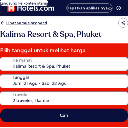
Langsung ke konten utama
Dapatkan aplikasinya
Lihat semua properti
Kalima Resort & Spa, Phuket
Pilih tanggal untuk melihat harga
Ke mana?
Tanggal
Traveler
Cari