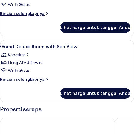
Junior
Wi-Fi Gratis
Suite
Rincian
Rincian selengkapnya
with
lebih
lanjut
Ocean
Lihat harga untuk tanggal Anda
untuk
View
Junior
Suite
Lihat
Seprai premium, minibar, brankas, dan
10
with
Grand Deluxe Room with Sea View
semua
Ocean
Kapasitas 2
View
foto
1 king ATAU 2 twin
untuk
Grand
Wi-Fi Gratis
Deluxe
Rincian
Rincian selengkapnya
Room
lebih
lanjut
with
Lihat harga untuk tanggal Anda
untuk
Sea
Grand
View
Deluxe
Properti serupa
Room
with
Diamond Cliff Resort & Spa, Patong Beach
Avista H
Sea
View