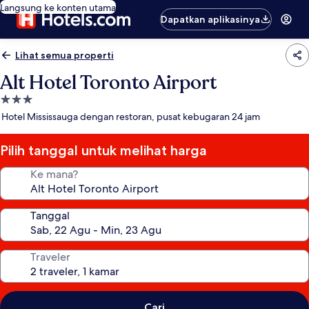
Langsung ke konten utama
Dapatkan aplikasinya
Lihat semua properti
Alt Hotel Toronto Airport
Properti
bintang
Hotel Mississauga dengan restoran, pusat kebugaran 24 jam
3.0
Pilih tanggal untuk melihat harga
Ke mana?
Tanggal
Traveler
Cari