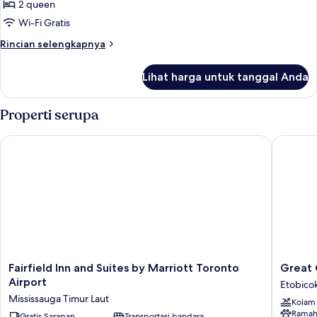
Standar,
2 queen
2
Wi-Fi Gratis
Tempat
Rincian
Rincian selengkapnya
Tidur
lebih
Queen
lanjut
Lihat harga untuk tanggal Anda
untuk
Kamar
Standar,
Properti serupa
2
Tempat
Fairfield Inn and Suites by Marriott Toronto Airport
Great Ca
Tidur
Queen
Fairfield
Great
Fairfield Inn and Suites by Marriott Toronto
Great 
Inn
Canadia
Airport
Etobico
and
Casino
Mississauga Timur Laut
Kolam
Suites
Resort
Ramah
by
Gratis Sarapan
Transportasi bandara
Toronto