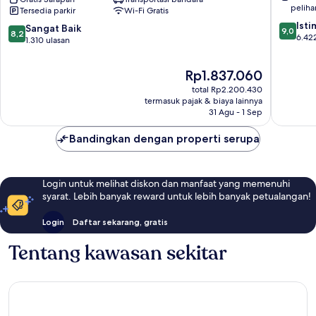
peliha
Tersedia parkir
Wi-Fi Gratis
Marriott
Etobico
9.0
Toronto
Ist
8.2
Sangat Baik
9,0
8,2
dari
Airport
6.42
dari
1.310 ulasan
10,
Mississauga
10,
Istimew
Timur
Sangat
Harga
Rp1.837.060
6.422
Laut
Baik,
sekarang
ulasan
total Rp2.200.430
1.310
Rp1.837.060
termasuk pajak & biaya lainnya
ulasan
31 Agu - 1 Sep
Bandingkan dengan properti serupa
Login untuk melihat diskon dan manfaat yang memenuhi
syarat. Lebih banyak reward untuk lebih banyak petualangan!
Login
Daftar sekarang, gratis
Tentang kawasan sekitar