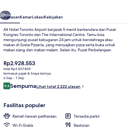
Airport
belumnya
Berikutnya
57+
Ringkasan
Kamar
Lokasi
Kebijakan
Alt Hotel Toronto Airport berjarak 5 menit berkendara dari Pusat
Kongres Toronto dan The International Centre. Tamu bisa
mengunjungi pusat kebugaran 24 jam untuk berolahraga atau
makan di Sosta Pizzeria, yang menyajikan pizza serta buka untuk
makan siang dan makan malam. Selain itu, Pusat Perbelanjaan
Yorkdale dan Square One Shopping Centre dapat dicapai dengan
berkendara singkat.Para traveler terkesan dengan tempat tidur di
Harga
Rp2.928.553
kamar dan staf.
saat
total Rp3.507.869
ini
termasuk pajak & biaya lainnya
Ruang duduk lobi
Rp2.928.553
6 Sep - 7 Sep
Ulasan
Sempurna
9,4
Lihat total 2.222 ulasan
9,4 dari 10
Fasilitas populer
Ramah hewan peliharaan
Tersedia parkir
Wi-Fi Gratis
Restoran