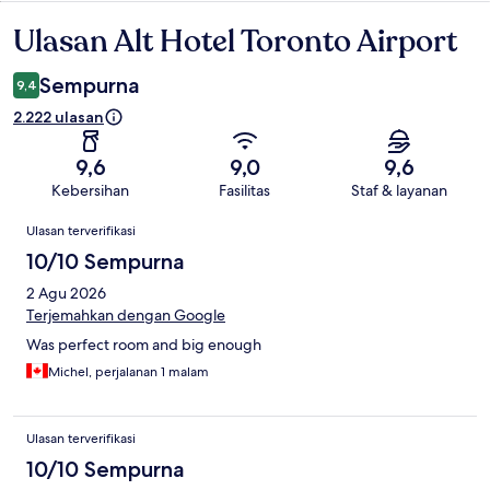
Ulasan Alt Hotel Toronto Airport
Ulasan
Sempurna
9,4
2.222 ulasan
9,6
9,0
9,6
Kebersihan
Fasilitas
Staf & layanan
Ulasan
Ulasan terverifikasi
10/10 Sempurna
2 Agu 2026
Terjemahkan dengan Google
Was perfect room and big enough
Michel, perjalanan 1 malam
Ulasan terverifikasi
10/10 Sempurna