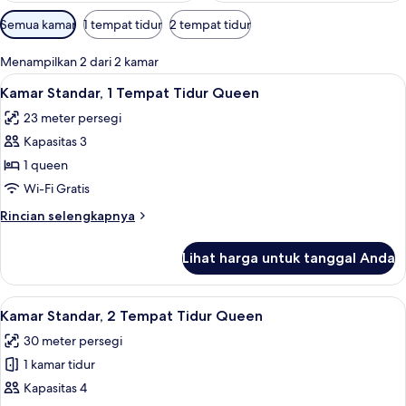
Filter
Semua kamar
1 tempat tidur
2 tempat tidur
tersedia
untuk
Menampilkan 2 dari 2 kamar
kamar
Lihat
Kamar Standar, 1 Tempat Tidur Queen | 
3
Kamar Standar, 1 Tempat Tidur Queen
semua
23 meter persegi
foto
Kapasitas 3
untuk
Kamar
1 queen
Standar,
Wi-Fi Gratis
1
Rincian
Rincian selengkapnya
Tempat
lebih
Tidur
lanjut
Lihat harga untuk tanggal Anda
untuk
Queen
Kamar
Standar,
Lihat
Kamar Standar, 2 Tempat Tidur Queen |
3
1
Kamar Standar, 2 Tempat Tidur Queen
semua
Tempat
30 meter persegi
Tidur
foto
Queen
1 kamar tidur
untuk
Kamar
Kapasitas 4