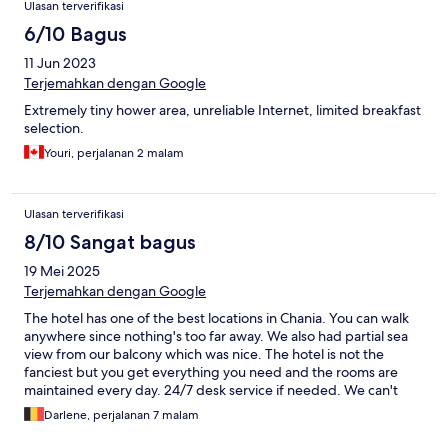
Ulasan terverifikasi
6/10 Bagus
11 Jun 2023
Terjemahkan dengan Google
Extremely tiny hower area, unreliable Internet, limited breakfast
selection.
Youri, perjalanan 2 malam
Ulasan terverifikasi
8/10 Sangat bagus
19 Mei 2025
Terjemahkan dengan Google
The hotel has one of the best locations in Chania. You can walk
anywhere since nothing's too far away. We also had partial sea
view from our balcony which was nice. The hotel is not the
fanciest but you get everything you need and the rooms are
maintained every day. 24/7 desk service if needed. We can't
complain at all since the location was amazing.
Darlene, perjalanan 7 malam