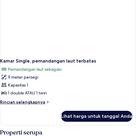
Kamar Single, pemandangan laut terbatas
Pemandangan laut sebagian
9 meter persegi
Kapasitas 1
1 double ATAU 1 twin
Rincian
Rincian selengkapnya
lebih
lanjut
Lihat harga untuk tanggal Anda
untuk
Kamar
Single,
Properti serupa
pemandangan