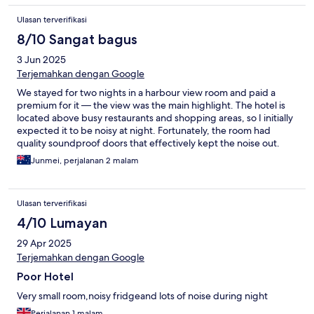
Ulasan terverifikasi
8/10 Sangat bagus
3 Jun 2025
Terjemahkan dengan Google
We stayed for two nights in a harbour view room and paid a
premium for it — the view was the main highlight. The hotel is
located above busy restaurants and shopping areas, so I initially
expected it to be noisy at night. Fortunately, the room had
quality soundproof doors that effectively kept the noise out.
Junmei, perjalanan 2 malam
Ulasan terverifikasi
4/10 Lumayan
29 Apr 2025
Terjemahkan dengan Google
Poor Hotel
Very small room,noisy fridgeand lots of noise during night
Perjalanan 1 malam