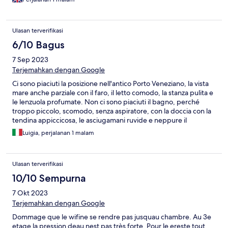
Ulasan terverifikasi
6/10 Bagus
7 Sep 2023
Terjemahkan dengan Google
Ci sono piaciuti la posizione nell'antico Porto Veneziano, la vista
mare anche parziale con il faro, il letto comodo, la stanza pulita e
le lenzuola profumate. Non ci sono piaciuti il bagno, perché
troppo piccolo, scomodo, senza aspiratore, con la doccia con la
tendina appiccicosa, le asciugamani ruvide e neppure il
rapporto qualità/prezzo, perché riteniamo il prezzo chiesto
Luigia, perjalanan 1 malam
troppo caro per le caratteristiche della stanza dove abbiamo
soggiornato No
Ulasan terverifikasi
10/10 Sempurna
7 Okt 2023
Terjemahkan dengan Google
Dommage que le wifine se rendre pas jusquau chambre. Au 3e
etage la pression deau nest pas très forte. Pour le ereste tout