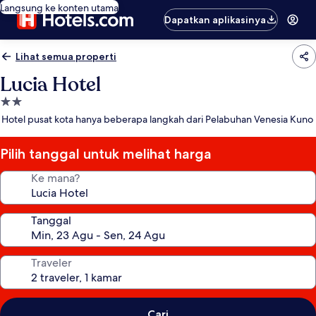
Langsung ke konten utama
Dapatkan aplikasinya
Lihat semua properti
Lucia Hotel
Properti
bintang
Hotel pusat kota hanya beberapa langkah dari Pelabuhan Venesia Kuno
2.0
Pilih tanggal untuk melihat harga
Ke mana?
Tanggal
Traveler
Cari