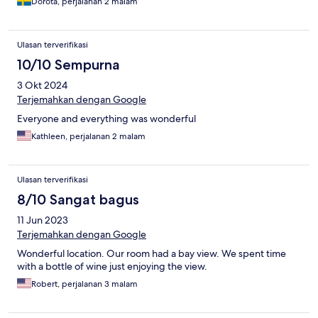
Dorota, perjalanan 2 malam
view of the port and the location was perfect — just a minute
away from restaurants, taverns, and souvenir shops.
Ulasan terverifikasi
10/10 Sempurna
3 Okt 2024
Terjemahkan dengan Google
Everyone and everything was wonderful
Kathleen, perjalanan 2 malam
Ulasan terverifikasi
8/10 Sangat bagus
11 Jun 2023
Terjemahkan dengan Google
Wonderful location. Our room had a bay view. We spent time
with a bottle of wine just enjoying the view.
Robert, perjalanan 3 malam