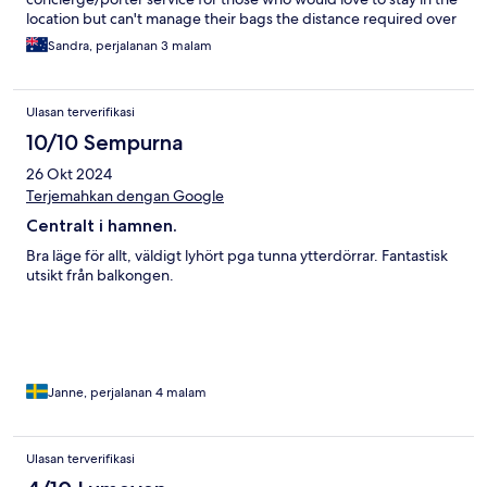
location but can't manage their bags the distance required over
stone pavers.
Sandra, perjalanan 3 malam
Ulasan terverifikasi
10/10 Sempurna
26 Okt 2024
Terjemahkan dengan Google
Centralt i hamnen.
Bra läge för allt, väldigt lyhört pga tunna ytterdörrar. Fantastisk
utsikt från balkongen.
Janne, perjalanan 4 malam
Ulasan terverifikasi