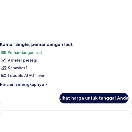
Kamar Single, pemandangan laut
Pemandangan laut
9 meter persegi
Kapasitas 1
1 double ATAU 1 twin
Rincian
Rincian selengkapnya
lebih
lanjut
Lihat harga untuk tanggal Anda
untuk
Kamar
Single,
pemandangan
laut