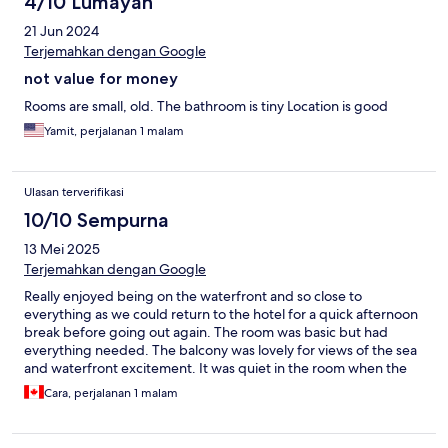
4/10 Lumayan
21 Jun 2024
Terjemahkan dengan Google
not value for money
Rooms are small, old. The bathroom is tiny Location is good
Yamit, perjalanan 1 malam
Ulasan terverifikasi
10/10 Sempurna
13 Mei 2025
Terjemahkan dengan Google
Really enjoyed being on the waterfront and so close to
everything as we could return to the hotel for a quick afternoon
break before going out again. The room was basic but had
everything needed. The balcony was lovely for views of the sea
and waterfront excitement. It was quiet in the room when the
windows were closed however would be loud if not closed.
Cara, perjalanan 1 malam