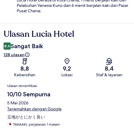
Lucia Hotel berada di Kota Chania, 1 menit berjalan kaki dari
Pelabuhan Venesia Kuno dan 6 menit berjalan kaki dari Pasar
Pusat Chania.
Ulasan Lucia Hotel
Ulasan
Sangat Baik
8,4
128 ulasan
8,8
9,2
8,4
Kebersihan
Lokasi
Staf & layanan
Ulasan
Ulasan terverifikasi
10/10 Sempurna
5 Mei 2026
Terjemahkan dengan Google
立地がとにかく良い
TAKAAKI, perjalanan 1 malam