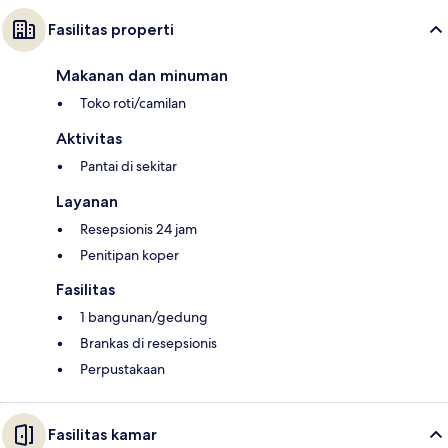
Fasilitas properti
Makanan dan minuman
Toko roti/camilan
Aktivitas
Pantai di sekitar
Layanan
Resepsionis 24 jam
Penitipan koper
Fasilitas
1 bangunan/gedung
Brankas di resepsionis
Perpustakaan
Fasilitas kamar