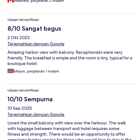
Matthew, perjalanan 2 malam
Ulasan terverifikasi
8/10 Sangat bagus
2 Okt 2022
Terjemahkan dengan Google
Amazing harbor view with balcony. Receptionists were very
friendly. The breakfast is simple and the room is tiny, typical for a
boutique hotel.
Mason, perjalanan 1 malam
Ulasan terverifikasi
10/10 Sempurna
10 Sep 2025
Terjemahkan dengan Google
Loved the small balcony with view over the harbour. The walk
with luggage between transport and hotel requires some
fitness and strength. There would be an opportunity to offer
concierge/porter service for those who would love to stay in the