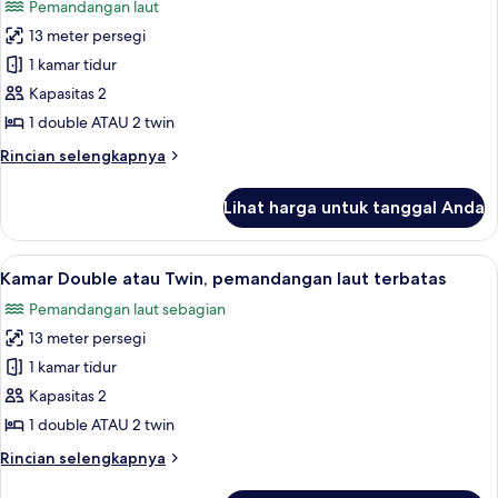
Pemandangan laut
foto
13 meter persegi
untuk
Kamar
1 kamar tidur
Double
Kapasitas 2
atau
1 double ATAU 2 twin
Twin,
Rincian
Rincian selengkapnya
pemandangan
lebih
laut
lanjut
Lihat harga untuk tanggal Anda
untuk
Kamar
Double
Lihat
Kamar Double atau Twin, pemandangan l
5
atau
Kamar Double atau Twin, pemandangan laut terbatas
semua
Twin,
Pemandangan laut sebagian
pemandangan
foto
laut
13 meter persegi
untuk
Kamar
1 kamar tidur
Double
Kapasitas 2
atau
1 double ATAU 2 twin
Twin,
Rincian
Rincian selengkapnya
pemandangan
lebih
laut
lanjut