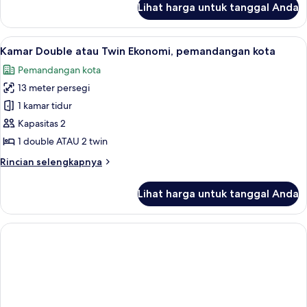
Lihat harga untuk tanggal Anda
untuk
terbatas
Kamar
Double
Lihat
Kamar Double atau Twin Ekonomi, pema
5
atau
Kamar Double atau Twin Ekonomi, pemandangan kota
semua
Twin,
Pemandangan kota
pemandangan
foto
laut
13 meter persegi
untuk
terbatas
Kamar
1 kamar tidur
Double
Kapasitas 2
atau
1 double ATAU 2 twin
Twin
Rincian
Rincian selengkapnya
Ekonomi,
lebih
pemandangan
lanjut
Lihat harga untuk tanggal Anda
untuk
kota
Kamar
Double
atau
Twin
Ekonomi,
pemandangan
kota