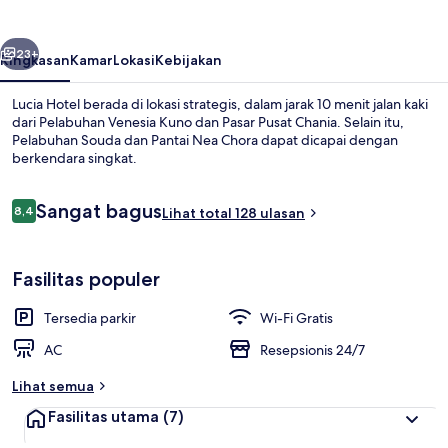
belumnya
Berikutnya
23+
Ringkasan
Kamar
Lokasi
Kebijakan
Lucia Hotel berada di lokasi strategis, dalam jarak 10 menit jalan kaki
dari Pelabuhan Venesia Kuno dan Pasar Pusat Chania. Selain itu,
Pelabuhan Souda dan Pantai Nea Chora dapat dicapai dengan
berkendara singkat.
Ulasan
Sangat bagus
8,4
Lihat total 128 ulasan
8,4 dari 10
Balkon
Fasilitas populer
Tersedia parkir
Wi-Fi Gratis
AC
Resepsionis 24/7
Lihat semua
Fasilitas utama
(7)