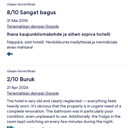
Ulasan terverifikasi
8/10 Sangat bagus
31 Mei 2016
Terjemahkan dengan Google
Ihana kaupunkilomakohde ja siihen sopiva hotelli
Näppärä, siisti hotelli. Henkilökunta miellyttävää ja merinäköala
aivan mahtava!
Ulasan terverifikasi
2/10 Buruk
21 Apr 2026
Terjemahkan dengan Google
The hotel is very old and clearly neglected — everything feels
heavily worn. It’s obvious that the property is in urgent need of a
complete renovation. The bathroom was in particularly poor
condition, even unpleasant to use. Additionally, the fridge in the
room kept switching on every few minutes during the night,
making it very difficult to sleep. The only real advantage was the