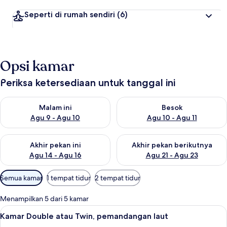
Seperti di rumah sendiri
(6)
Opsi kamar
Periksa ketersediaan untuk tanggal ini
Periksa ketersediaan untuk malam ini Agu 9 - Agu 10
Periksa ketersediaan untuk be
Malam ini
Besok
Agu 9 - Agu 10
Agu 10 - Agu 11
Periksa ketersediaan untuk akhir pekan ini Agu 14 - Agu 16
Periksa ketersediaan untuk ak
Akhir pekan ini
Akhir pekan berikutnya
Agu 14 - Agu 16
Agu 21 - Agu 23
Filter
Semua kamar
1 tempat tidur
2 tempat tidur
tersedia
untuk
Menampilkan 5 dari 5 kamar
kamar
Lihat
Kamar Double atau Twin, pemandangan
5
Kamar Double atau Twin, pemandangan laut
semua