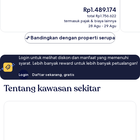
815
Baik,
Harga
Rp1.489.174
ulasan
530
sekarang
ulasan
total Rp1.756.622
Rp1.489.174
termasuk pajak & biaya lainnya
28 Agu - 29 Agu
Bandingkan dengan properti serupa
Login untuk melihat diskon dan manfaat yang memenuhi
syarat. Lebih banyak reward untuk lebih banyak petualangan!
Login
Daftar sekarang, gratis
Tentang kawasan sekitar