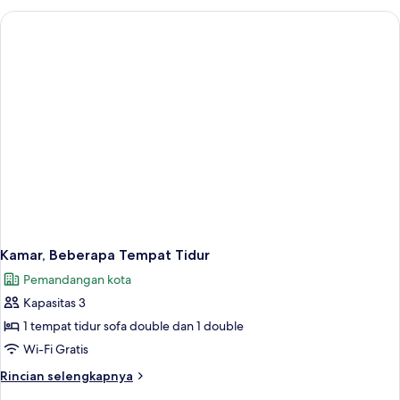
tempat
Superior,
tidur
1
Tempat
Sofa
Tidur
Double
dengan
tempat
tidur
Sofa
Kamar, Beberapa Tempat Tidur
Pemandangan kota
Kapasitas 3
1 tempat tidur sofa double dan 1 double
Wi-Fi Gratis
Rincian
Rincian selengkapnya
lebih