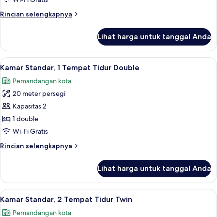
Rincian
Rincian selengkapnya
lebih
lanjut
Lihat harga untuk tanggal Anda
untuk
Kamar
Lihat
Kamar Standar, 1 Tempat Tidur Double 
32
Kamar Standar, 1 Tempat Tidur Double
semua
Pemandangan kota
foto
20 meter persegi
untuk
Kamar
Kapasitas 2
Standar,
1 double
1
Wi-Fi Gratis
Tempat
Rincian
Rincian selengkapnya
Tidur
lebih
Double
lanjut
Lihat harga untuk tanggal Anda
untuk
Kamar
Standar,
Lihat
Eksterior
27
1
Kamar Standar, 2 Tempat Tidur Twin
semua
Tempat
Pemandangan kota
Tidur
foto