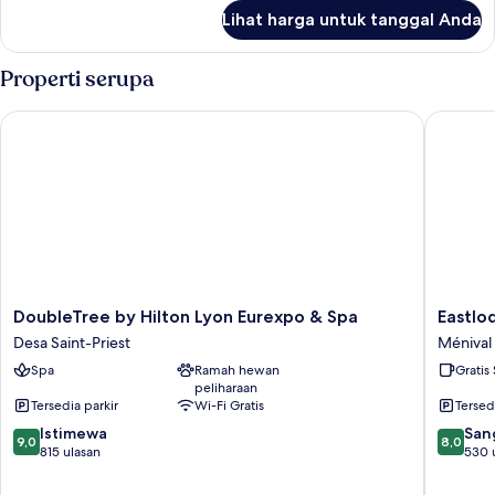
lanjut
Lihat harga untuk tanggal Anda
untuk
Kamar
Properti serupa
DoubleTree by Hilton Lyon Eurexpo & Spa
Eastlodg
DoubleTree
Eastlod
DoubleTree by Hilton Lyon Eurexpo & Spa
Eastlo
by
Lyon
Desa Saint-Priest
Ménival 
Hilton
Est
Spa
Ramah hewan
Gratis
Lyon
Eurexpo
peliharaan
Eurexpo
Ménival
Tersedia parkir
Wi-Fi Gratis
Tersed
&
La
9.0
8.0
Spa
Istimewa
Cordièr
San
9,0
8,0
dari
dari
Desa
815 ulasan
530 
10,
10,
Saint-
Istimewa,
Sangat
Priest