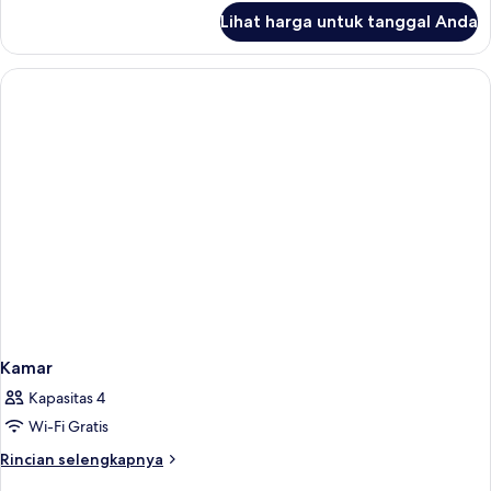
lanjut
Lihat harga untuk tanggal Anda
untuk
Kamar,
Beberapa
Tempat
Tidur
Kamar
Kapasitas 4
Wi-Fi Gratis
Rincian
Rincian selengkapnya
lebih