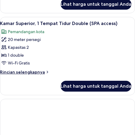
lanjut
Lihat harga untuk tanggal Anda
untuk
Kamar
Standar
Lihat
Lobi
35
Kamar Superior, 1 Tempat Tidur Double (SPA access)
semua
Pemandangan kota
foto
20 meter persegi
untuk
Kamar
Kapasitas 2
Superior,
1 double
1
Wi-Fi Gratis
Tempat
Rincian
Rincian selengkapnya
Tidur
lebih
Double
lanjut
Lihat harga untuk tanggal Anda
untuk
(SPA
Kamar
access)
Superior,
1
Tempat
Tidur
Double
(SPA
access)