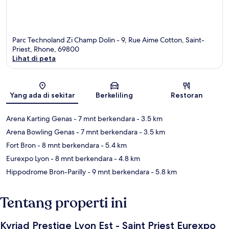
Parc Technoland Zi Champ Dolin - 9, Rue Aime Cotton, Saint-
Priest, Rhone, 69800
Lihat di peta
Peta
Yang ada di sekitar
Berkeliling
Restoran
Arena Karting Genas
- 7 mnt berkendara
- 3.5 km
Arena Bowling Genas
- 7 mnt berkendara
- 3.5 km
Fort Bron
- 8 mnt berkendara
- 5.4 km
Eurexpo Lyon
- 8 mnt berkendara
- 4.8 km
Hippodrome Bron-Parilly
- 9 mnt berkendara
- 5.8 km
Tentang properti ini
Kyriad Prestige Lyon Est - Saint Priest Eurexpo