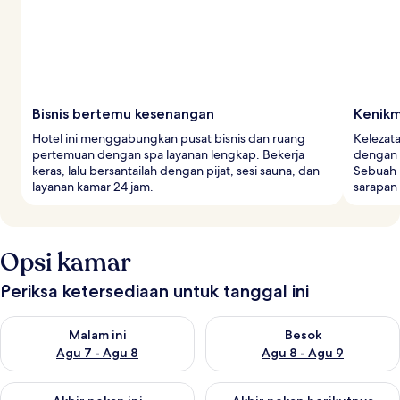
Bisnis bertemu kesenangan
Kenikm
Hotel ini menggabungkan pusat bisnis dan ruang
Kelezata
pertemuan dengan spa layanan lengkap. Bekerja
dengan 
keras, lalu bersantailah dengan pijat, sesi sauna, dan
Sebuah 
layanan kamar 24 jam.
sarapan
Opsi kamar
Periksa ketersediaan untuk tanggal ini
Periksa ketersediaan untuk malam ini Agu 7 - Agu 8
Periksa ketersediaan untuk be
Malam ini
Besok
Agu 7 - Agu 8
Agu 8 - Agu 9
Periksa ketersediaan untuk akhir pekan ini Agu 7 - Agu 9
Periksa ketersediaan untuk ak