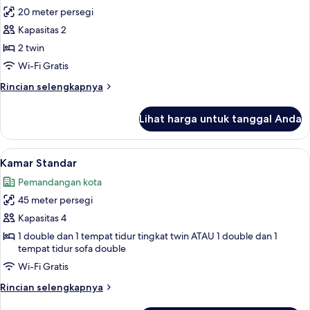
Double
20 meter persegi
untuk
Kamar
Kapasitas 2
Standar,
2 twin
2
Wi-Fi Gratis
Tempat
Rincian
Rincian selengkapnya
Tidur
lebih
Twin
lanjut
Lihat harga untuk tanggal Anda
untuk
Kamar
Standar,
Lihat
Kamar Standar | Bantalan ekstra lembu
46
2
Kamar Standar
semua
Tempat
Pemandangan kota
Tidur
foto
Twin
45 meter persegi
untuk
Kamar
Kapasitas 4
Standar
1 double dan 1 tempat tidur tingkat twin ATAU 1 double dan 1
tempat tidur sofa double
Wi-Fi Gratis
Rincian
Rincian selengkapnya
lebih