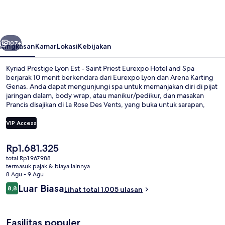
Lyon
Est
-
belumnya
Berikutnya
Saint
107+
Ringkasan
Kamar
Lokasi
Kebijakan
Priest
Kyriad Prestige Lyon Est - Saint Priest Eurexpo Hotel and Spa
Eurexpo
berjarak 10 menit berkendara dari Eurexpo Lyon dan Arena Karting
Genas. Anda dapat mengunjungi spa untuk memanjakan diri di pijat
Hotel
jaringan dalam, body wrap, atau manikur/pedikur, dan masakan
and
Prancis disajikan di La Rose Des Vents, yang buka untuk sarapan,
makan siang, dan makan malam. Keunggulan lainnya meliputi kolam
Spa
renang indoor, kolam renang outdoor, dan bar tepi kolam renang.
VIP Access
Para traveler terkesan dengan staf.
Harga
Rp1.681.325
Ruang perawatan pasangan, sauna, 
saat
total Rp1.967.988
ini
termasuk pajak & biaya lainnya
Rp1.681.325
8 Agu - 9 Agu
Ulasan
Luar Biasa
8,8
Lihat total 1.005 ulasan
8,8 dari 10
Fasilitas populer