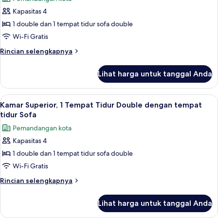
untuk
Kapasitas 4
Kamar
1 double dan 1 tempat tidur sofa double
Standar,
1
Wi-Fi Gratis
Tempat
Rincian
Rincian selengkapnya
Tidur
lebih
lanjut
Double
Lihat harga untuk tanggal Anda
untuk
dengan
Kamar
tempat
Standar,
Lihat
Bantalan ekstra lembut, brankas, meja 
1
tidur
1
Kamar Superior, 1 Tempat Tidur Double dengan tempat
semua
Tempat
Sofa
tidur Sofa
Tidur
foto
Pemandangan kota
Double
untuk
dengan
Kapasitas 4
Kamar
tempat
1 double dan 1 tempat tidur sofa double
Superior,
tidur
Sofa
1
Wi-Fi Gratis
Tempat
Rincian
Rincian selengkapnya
Tidur
lebih
lanjut
Double
Lihat harga untuk tanggal Anda
untuk
dengan
Kamar