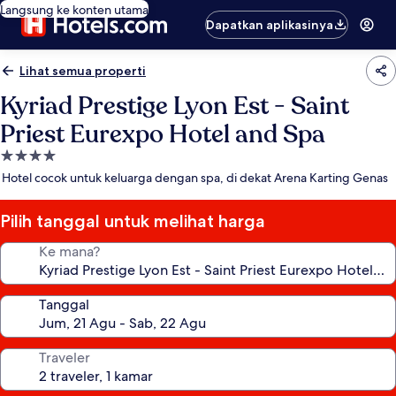
Langsung ke konten utama
Dapatkan aplikasinya
Lihat semua properti
Kyriad Prestige Lyon Est - Saint
Priest Eurexpo Hotel and Spa
Properti
bintang
Hotel cocok untuk keluarga dengan spa, di dekat Arena Karting Genas
4.0
Pilih tanggal untuk melihat harga
Ke mana?
Tanggal
Traveler