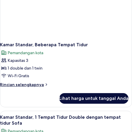
Kamar Standar, Beberapa Tempat Tidur
Pemandangan kota
Kapasitas 3
1 double dan 1 twin
Wi-Fi Gratis
Rincian
Rincian selengkapnya
lebih
lanjut
Lihat harga untuk tanggal Anda
untuk
Kamar
Standar,
Lihat
Bantalan ekstra lembut, brankas, meja 
1
Beberapa
Kamar Standar, 1 Tempat Tidur Double dengan tempat
semua
Tempat
tidur Sofa
Tidur
foto
Pemandangan kota