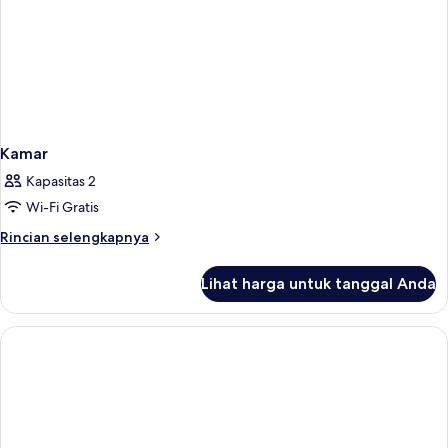
Kamar
Kapasitas 2
Wi-Fi Gratis
Rincian
Rincian selengkapnya
lebih
lanjut
Lihat harga untuk tanggal Anda
untuk
Kamar