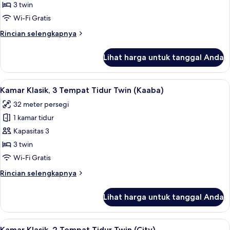
Klasik,
3 twin
3
Wi-Fi Gratis
Tempat
Rincian
Rincian selengkapnya
Tidur
lebih
Twin
lanjut
Lihat harga untuk tanggal Anda
untuk
(Haram
Kamar
Partial
Klasik,
Lihat
Kamar Klasik, 3 Tempat Tidur Twin (Kaa
View)
9
3
Kamar Klasik, 3 Tempat Tidur Twin (Kaaba)
semua
Tempat
32 meter persegi
Tidur
foto
Twin
1 kamar tidur
untuk
(Haram
Kamar
Kapasitas 3
Partial
Klasik,
View)
3 twin
3
Wi-Fi Gratis
Tempat
Rincian
Rincian selengkapnya
Tidur
lebih
Twin
lanjut
Lihat harga untuk tanggal Anda
untuk
(Kaaba)
Kamar
Klasik,
Lihat
Kamar Klasik, 2 Tempat Tidur Twin (City
10
3
Kamar Klasik, 2 Tempat Tidur Twin (City)