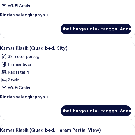
1
Wi-Fi Gratis
Tempat
Rincian
Rincian selengkapnya
Tidur
lebih
King
lanjut
Lihat harga untuk tanggal Anda
untuk
(Kaaba)
Kamar
Klasik,
Lihat
Kamar Klasik (Quad bed, City) | Seprai
8
1
Kamar Klasik (Quad bed, City)
semua
Tempat
32 meter persegi
Tidur
foto
King
1 kamar tidur
untuk
(Kaaba)
Kamar
Kapasitas 4
Klasik
2 twin
(Quad
Wi-Fi Gratis
bed,
Rincian
Rincian selengkapnya
City)
lebih
lanjut
Lihat harga untuk tanggal Anda
untuk
Kamar
Klasik
Lihat
Kamar Klasik (Quad bed, Haram Partial 
8
(Quad
Kamar Klasik (Quad bed, Haram Partial View)
semua
bed,