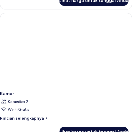
Lihat harga untuk tanggal Anda
untuk
Kamar
Kamar
Kapasitas 2
Wi-Fi Gratis
Rincian
Rincian selengkapnya
lebih
lanjut
Lihat harga untuk tanggal Anda