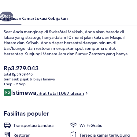
belumnya
Berikutnya
163+
Ringkasan
Kamar
Lokasi
Kebijakan
Saat Anda menginap di Swissôtel Makkah, Anda akan berada di
lokasi yang strategi, hanya dalam 10 menit jalan kaki dari Masjidil
Haram dan Ka'bah. Anda dapat bersantai dengan minum di
bar/lounge, dan restoran merupakan spot sempurna untuk
bersantap.Kunjungi Menara Jam dan Sumur Zamzam yang hanya
berjarak 10 menit berjalan kaki dari hotel Gaya Art Deco ini. . Para
traveler menyukai staf dan sarapan.
Harga
Rp3.279.043
saat
total Rp3.959.445
ini
termasuk pajak & biaya lainnya
Seprai antialergi, brankas, meja kerja
Rp3.279.043
1 Sep - 2 Sep
Ulasan
Istimewa
9,2
Lihat total 1.087 ulasan
9,2 dari 10
Fasilitas populer
Transportasi bandara
Wi-Fi Gratis
Restoran
Tersedia kamar terhubung