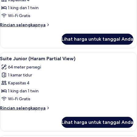
Suite
Junior
1 king dan 1 twin
(City)
Wi-Fi Gratis
Rincian
Rincian selengkapnya
lebih
lanjut
Lihat harga untuk tanggal Anda
untuk
Suite
Junior
Lihat
Suite Junior (Haram Partial View) | Ar
11
(City)
Suite Junior (Haram Partial View)
semua
64 meter persegi
foto
1 kamar tidur
untuk
Suite
Kapasitas 4
Junior
1 king dan 1 twin
(Haram
Wi-Fi Gratis
Partial
Rincian
Rincian selengkapnya
View)
lebih
lanjut
Lihat harga untuk tanggal Anda
untuk
Suite
Junior