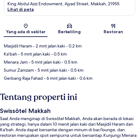
King Abdul Aziz Endowment, Ajyad Street, Makkah, 21955
Lihat di peta
Peta
Yang ada di sekitar
Berkeliling
Restoran
Masjidil Haram
- 2 mnt jalan kaki
- 0.2 km
Ka'bah
- 5 mnt jalan kaki
- 0.5 km
Menara Jam
- 5 mnt jalan kaki
- 0.5 km
Sumur Zamzam
- 5 mnt jalan kaki
- 0.5 km
Gerbang Raja Fahad
- 6 mnt jalan kaki
- 0.6 km
Tentang properti ini
Swissôtel Makkah
Saat Anda menginap di Swissôtel Makkah, Anda akan berada di lokasi
yang strategi, hanya dalam 10 menit jalan kaki dari Masjidil Haram dan
Ka'bah. Anda dapat bersantai dengan minum di bar/lounge, dan
restoran merupakan spot sempurna untuk bersantap.Kunjungi Menara