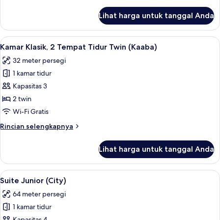
lebih
Twin
lanjut
Lihat harga untuk tanggal Anda
untuk
(Haram
Kamar
Partial
Klasik,
Lihat
Kamar Klasik, 2 Tempat Tidur Twin (Kaa
View)
9
2
Kamar Klasik, 2 Tempat Tidur Twin (Kaaba)
semua
Tempat
32 meter persegi
Tidur
foto
Twin
1 kamar tidur
untuk
(Haram
Kamar
Kapasitas 3
Partial
Klasik,
View)
2 twin
2
Wi-Fi Gratis
Tempat
Rincian
Rincian selengkapnya
Tidur
lebih
Twin
lanjut
Lihat harga untuk tanggal Anda
untuk
(Kaaba)
Kamar
Klasik,
Lihat
Suite Junior (City) | Area keluarga
11
2
Suite Junior (City)
semua
Tempat
64 meter persegi
Tidur
foto
Twin
1 kamar tidur
untuk
(Kaaba)
Kapasitas 4