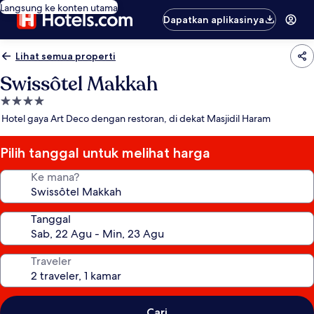
Langsung ke konten utama
Dapatkan aplikasinya
Lihat semua properti
Swissôtel Makkah
Properti
bintang
Hotel gaya Art Deco dengan restoran, di dekat Masjidil Haram
4.0
Pilih tanggal untuk melihat harga
Ke mana?
Tanggal
Traveler
Cari