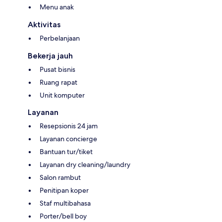
Menu anak
Aktivitas
Perbelanjaan
Bekerja jauh
Pusat bisnis
Ruang rapat
Unit komputer
Layanan
Resepsionis 24 jam
Layanan concierge
Bantuan tur/tiket
Layanan dry cleaning/laundry
Salon rambut
Penitipan koper
Staf multibahasa
Porter/bell boy