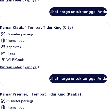
Rincian selengkapnya
Tidur
lebih
King
lanjut
Lihat harga untuk tanggal Anda
untuk
(Kaaba)
Kamar
Premier,
Lihat
Kamar Klasik, 1 Tempat Tidur King (City
10
1
Kamar Klasik, 1 Tempat Tidur King (City)
semua
Tempat
32 meter persegi
Tidur
foto
King
1 kamar tidur
untuk
(Kaaba)
Kamar
Kapasitas 3
Klasik,
1 king
1
Wi-Fi Gratis
Tempat
Rincian
Rincian selengkapnya
Tidur
lebih
King
lanjut
Lihat harga untuk tanggal Anda
untuk
(City)
Kamar
Klasik,
Lihat
Seprai antialergi, brankas, meja kerja
8
1
Kamar Premier, 1 Tempat Tidur King (Kaaba)
semua
Tempat
32 meter persegi
Tidur
foto
King
1 kamar tidur
untuk