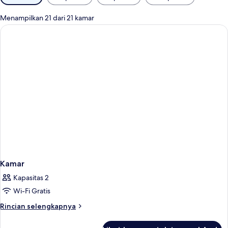
tersedia
untuk
Menampilkan 21 dari 21 kamar
kamar
Kamar
Kapasitas 2
Wi-Fi Gratis
Rincian
Rincian selengkapnya
lebih
lanjut