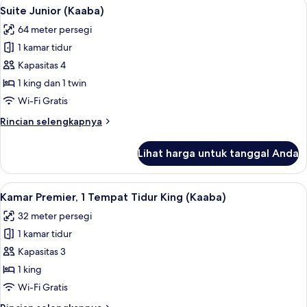
Lihat
Suite Junior (Kaaba) | Area keluarga
16
(Haram
Suite Junior (Kaaba)
semua
Partial
64 meter persegi
View)
foto
1 kamar tidur
untuk
Suite
Kapasitas 4
Junior
1 king dan 1 twin
(Kaaba)
Wi-Fi Gratis
Rincian
Rincian selengkapnya
lebih
lanjut
Lihat harga untuk tanggal Anda
untuk
Suite
Junior
Lihat
Seprai antialergi, brankas, meja kerja
10
(Kaaba)
Kamar Premier, 1 Tempat Tidur King (Kaaba)
semua
32 meter persegi
foto
1 kamar tidur
untuk
Kamar
Kapasitas 3
Premier,
1 king
1
Wi-Fi Gratis
Tempat
Rincian