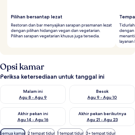
Pilihan bersantap lezat
Tempa
Restoran dan bar menyajikan sarapan prasmanan lezat
Tidurlah
dengan pilihan hidangan vegan dan vegetarian.
dengan 
Pilihan sarapan vegetarian khusus juga tersedia.
menanti
layanan 
Opsi kamar
Periksa ketersediaan untuk tanggal ini
Periksa ketersediaan untuk malam ini Agu 8 - Agu 9
Periksa ketersediaan untuk be
Malam ini
Besok
Agu 8 - Agu 9
Agu 9 - Agu 10
Periksa ketersediaan untuk akhir pekan ini Agu 14 - Agu 16
Periksa ketersediaan untuk ak
Akhir pekan ini
Akhir pekan berikutnya
Agu 14 - Agu 16
Agu 21 - Agu 23
Filter
Semua kamar
2 tempat tidur
1 tempat tidur
3+ tempat tidur