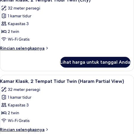
semua
Tempat
32 meter persegi
Tidur
foto
Twin
1 kamar tidur
untuk
(Kaaba)
Kamar
Kapasitas 3
Klasik,
2 twin
2
Wi-Fi Gratis
Tempat
Rincian
Rincian selengkapnya
Tidur
lebih
Twin
lanjut
Lihat harga untuk tanggal Anda
untuk
(City)
Kamar
Klasik,
Lihat
Kamar Klasik, 2 Tempat Tidur Twin (Har
9
2
Kamar Klasik, 2 Tempat Tidur Twin (Haram Partial View)
semua
Tempat
32 meter persegi
Tidur
foto
Twin
1 kamar tidur
untuk
(City)
Kamar
Kapasitas 3
Klasik,
2 twin
2
Wi-Fi Gratis
Tempat
Rincian
Rincian selengkapnya
Tidur