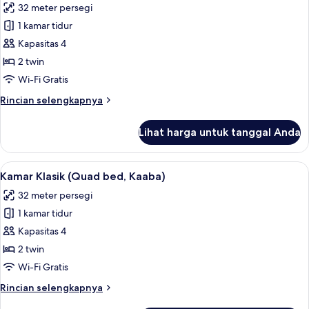
32 meter persegi
City)
foto
1 kamar tidur
untuk
Kamar
Kapasitas 4
Klasik
2 twin
(Quad
Wi-Fi Gratis
bed,
Rincian
Rincian selengkapnya
Haram
lebih
Partial
lanjut
Lihat harga untuk tanggal Anda
untuk
View)
Kamar
Klasik
Lihat
Kamar Klasik (Quad bed, Kaaba) | Sepra
8
(Quad
Kamar Klasik (Quad bed, Kaaba)
semua
bed,
32 meter persegi
Haram
foto
Partial
1 kamar tidur
untuk
View)
Kamar
Kapasitas 4
Klasik
2 twin
(Quad
Wi-Fi Gratis
bed,
Rincian
Rincian selengkapnya
Kaaba)
lebih