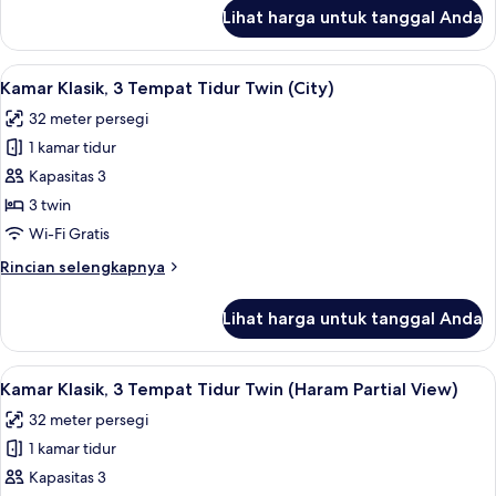
lanjut
Lihat harga untuk tanggal Anda
untuk
Kamar
Klasik
Lihat
Kamar Klasik, 3 Tempat Tidur Twin (City
9
(Quad
Kamar Klasik, 3 Tempat Tidur Twin (City)
semua
bed,
32 meter persegi
Kaaba)
foto
1 kamar tidur
untuk
Kamar
Kapasitas 3
Klasik,
3 twin
3
Wi-Fi Gratis
Tempat
Rincian
Rincian selengkapnya
Tidur
lebih
Twin
lanjut
Lihat harga untuk tanggal Anda
untuk
(City)
Kamar
Klasik,
Lihat
Kamar Klasik, 3 Tempat Tidur Twin (Har
9
3
Kamar Klasik, 3 Tempat Tidur Twin (Haram Partial View)
semua
Tempat
32 meter persegi
Tidur
foto
Twin
1 kamar tidur
untuk
(City)
Kamar
Kapasitas 3