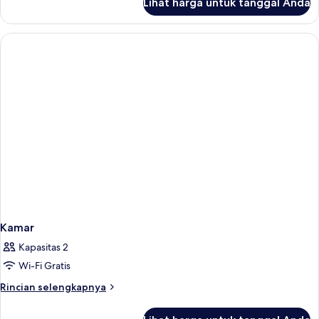
Lihat harga untuk tanggal Anda
untuk
Kamar
Kamar
Kapasitas 2
Wi-Fi Gratis
Rincian
Rincian selengkapnya
lebih
lanjut