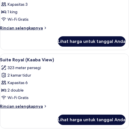
(City)
Kamar
Kapasitas 3
Premier,
1 king
1
Wi-Fi Gratis
Tempat
Rincian
Rincian selengkapnya
Tidur
lebih
King
lanjut
Lihat harga untuk tanggal Anda
untuk
(Kaaba)
Kamar
Premier,
Lihat
Suite Royal (Kaaba View) | Seprai anti
11
1
Suite Royal (Kaaba View)
semua
Tempat
323 meter persegi
Tidur
foto
King
2 kamar tidur
untuk
(Kaaba)
Suite
Kapasitas 6
Royal
2 double
(Kaaba
Wi-Fi Gratis
View)
Rincian
Rincian selengkapnya
lebih
lanjut
Lihat harga untuk tanggal Anda
untuk
Suite