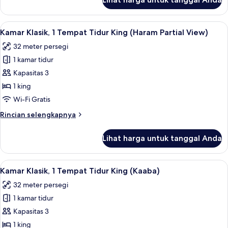
untuk
Kamar
Lihat
Kamar Klasik, 1 Tempat Tidur King (Har
10
Kamar Klasik, 1 Tempat Tidur King (Haram Partial View)
semua
32 meter persegi
foto
1 kamar tidur
untuk
Kamar
Kapasitas 3
Klasik,
1 king
1
Wi-Fi Gratis
Tempat
Rincian
Rincian selengkapnya
Tidur
lebih
King
lanjut
Lihat harga untuk tanggal Anda
untuk
(Haram
Kamar
Partial
Klasik,
Lihat
Kamar Klasik, 1 Tempat Tidur King (Kaa
View)
10
1
Kamar Klasik, 1 Tempat Tidur King (Kaaba)
semua
Tempat
32 meter persegi
Tidur
foto
King
1 kamar tidur
untuk
(Haram
Kamar
Kapasitas 3
Partial
Klasik,
View)
1 king