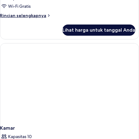
Wi-Fi Gratis
Rincian
Rincian selengkapnya
lebih
lanjut
Lihat harga untuk tanggal Anda
untuk
Kamar
Kamar
Kapasitas 10