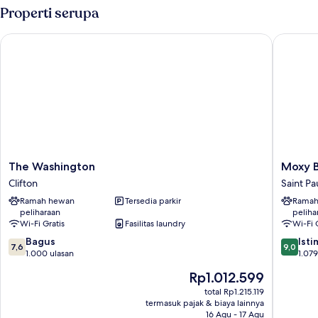
Properti serupa
The Washington
Moxy Bri
The
Moxy
The Washington
Moxy B
Washington
Bristol
Clifton
Saint Pau
Clifton
Saint
Ramah hewan
Tersedia parkir
Ramah
Paul's
peliharaan
peliha
Wi-Fi Gratis
Fasilitas laundry
Wi-Fi 
7.6
9.0
Bagus
Ist
7,6
9,0
dari
dari
1.000 ulasan
1.079
10,
10,
Harga
Rp1.012.599
Bagus,
Istimew
sekarang
1.000
1.079
total Rp1.215.119
Rp1.012.599
termasuk pajak & biaya lainnya
ulasan
ulasan
16 Agu - 17 Agu