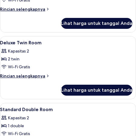
Deluxe
Wi-Fi Gratis
Double
Rincian
Rincian selengkapnya
Room
lebih
lanjut
Lihat harga untuk tanggal Anda
untuk
Deluxe
Double
Lihat
Seprai premium, tempat tidur Select C
21
Room
Deluxe Twin Room
semua
Kapasitas 2
foto
2 twin
untuk
Deluxe
Wi-Fi Gratis
Twin
Rincian
Rincian selengkapnya
Room
lebih
lanjut
Lihat harga untuk tanggal Anda
untuk
Deluxe
Twin
Lihat
Seprai premium, tempat tidur Select C
23
Room
Standard Double Room
semua
Kapasitas 2
foto
1 double
untuk
Standard
Wi-Fi Gratis