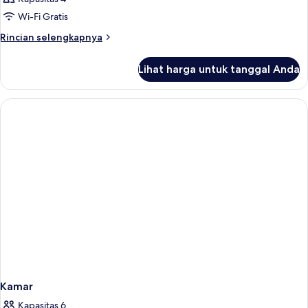
Wi-Fi Gratis
Rincian
Rincian selengkapnya
lebih
lanjut
Lihat harga untuk tanggal Anda
untuk
Kamar
Kamar
Kapasitas 6