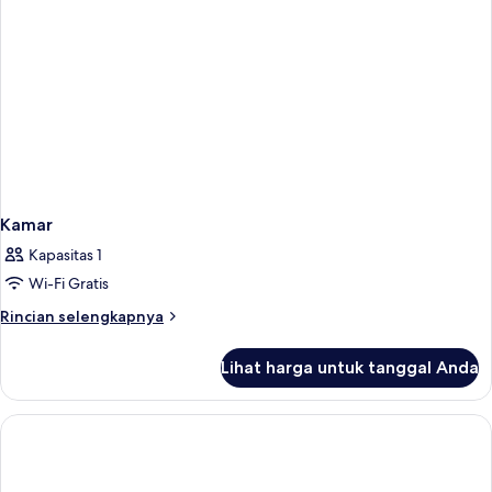
Kamar
Kapasitas 1
Wi-Fi Gratis
Rincian
Rincian selengkapnya
lebih
lanjut
Lihat harga untuk tanggal Anda
untuk
Kamar