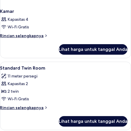
Kamar
Kapasitas 4
Wi-Fi Gratis
Rincian
Rincian selengkapnya
lebih
lanjut
Lihat harga untuk tanggal Anda
untuk
Kamar
Lihat
Seprai premium, tempat tidur Select C
20
Standard Twin Room
semua
11 meter persegi
foto
Kapasitas 2
untuk
Standard
2 twin
Twin
Wi-Fi Gratis
Room
Rincian
Rincian selengkapnya
lebih
lanjut
Lihat harga untuk tanggal Anda
untuk
Standard