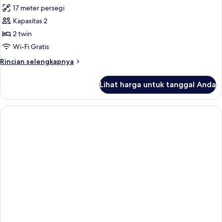
semua
17 meter persegi
foto
Kapasitas 2
untuk
Deluxe
2 twin
Twin
Wi-Fi Gratis
Room
Rincian
Rincian selengkapnya
lebih
lanjut
Lihat harga untuk tanggal Anda
untuk
Deluxe
Twin
Room