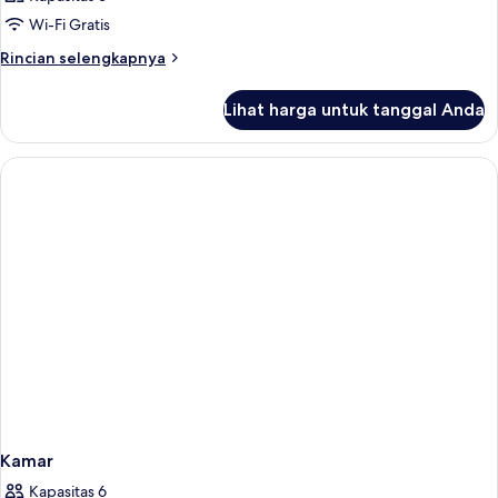
Wi-Fi Gratis
Rincian
Rincian selengkapnya
lebih
lanjut
Lihat harga untuk tanggal Anda
untuk
Kamar
Kamar
Kapasitas 6