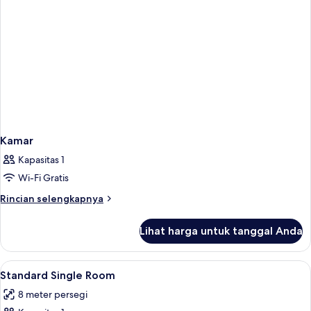
Kamar
Kapasitas 1
Wi-Fi Gratis
Rincian
Rincian selengkapnya
lebih
lanjut
Lihat harga untuk tanggal Anda
untuk
Kamar
Lihat
Seprai premium, tempat tidur Select C
16
Standard Single Room
semua
8 meter persegi
foto