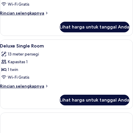
Wi-Fi Gratis
Rincian
Rincian selengkapnya
lebih
lanjut
Lihat harga untuk tanggal Anda
untuk
Kamar
Lihat
Seprai premium, tempat tidur Select C
16
Deluxe Single Room
semua
13 meter persegi
foto
Kapasitas 1
untuk
Deluxe
1 twin
Single
Wi-Fi Gratis
Room
Rincian
Rincian selengkapnya
lebih
lanjut
Lihat harga untuk tanggal Anda
untuk
Deluxe
Single
Room