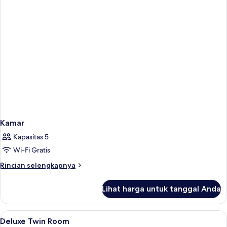
Kamar
Kapasitas 5
Wi-Fi Gratis
Rincian
Rincian selengkapnya
lebih
lanjut
Lihat harga untuk tanggal Anda
untuk
Kamar
Lihat
Seprai premium, tempat tidur Select C
18
Deluxe Twin Room