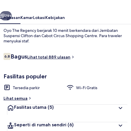
belumnya
Berikutnya
79+
Ringkasan
Kamar
Lokasi
Kebijakan
Oyo The Regency berjarak 10 menit berkendara dari Jembatan
Suspensi Clifton dan Cabot Circus Shopping Centre. Para traveler
menyukai staf.
Ulasan
Bagus
6,8
Lihat total 889 ulasan
6,8 dari 10
Fasilitas populer
Seprai premium, tempat tidur Select C
Tersedia parkir
Wi-Fi Gratis
Lihat semua
Fasilitas utama
(5)
Seperti di rumah sendiri
(6)