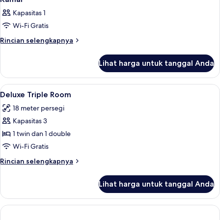
Kapasitas 1
Wi-Fi Gratis
Rincian
Rincian selengkapnya
lebih
lanjut
Lihat harga untuk tanggal Anda
untuk
Kamar
Lihat
Seprai premium, tempat tidur Select C
20
Deluxe Triple Room
semua
18 meter persegi
foto
Kapasitas 3
untuk
Deluxe
1 twin dan 1 double
Triple
Wi-Fi Gratis
Room
Rincian
Rincian selengkapnya
lebih
lanjut
Lihat harga untuk tanggal Anda
untuk
Deluxe
Triple
Room