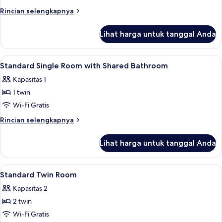
Double
Rincian
Rincian selengkapnya
Room
lebih
lanjut
Lihat harga untuk tanggal Anda
untuk
Standard
Double
Lihat
Seprai premium, tempat tidur Select C
17
Room
Standard Single Room with Shared Bathroom
semua
Kapasitas 1
foto
1 twin
untuk
Standard
Wi-Fi Gratis
Single
Rincian
Rincian selengkapnya
Room
lebih
lanjut
with
Lihat harga untuk tanggal Anda
untuk
Shared
Standard
Bathroom
Single
Lihat
Seprai premium, tempat tidur Select C
26
Room
Standard Twin Room
semua
with
Kapasitas 2
Shared
foto
Bathroom
2 twin
untuk
Standard
Wi-Fi Gratis