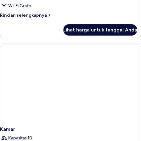
Wi-Fi Gratis
Rincian
Rincian selengkapnya
lebih
lanjut
Lihat harga untuk tanggal Anda
untuk
Kamar
Kamar
Kapasitas 10