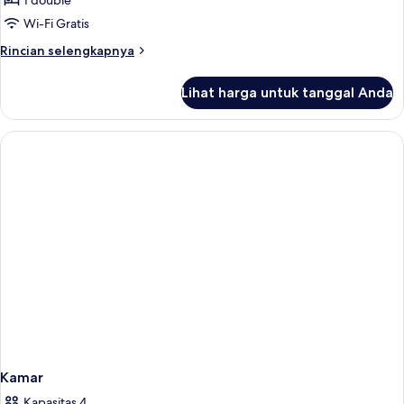
Standard
1 double
Double
Wi-Fi Gratis
Room
Rincian
Rincian selengkapnya
lebih
lanjut
Lihat harga untuk tanggal Anda
untuk
Standard
Double
Room
Kamar
Kapasitas 4