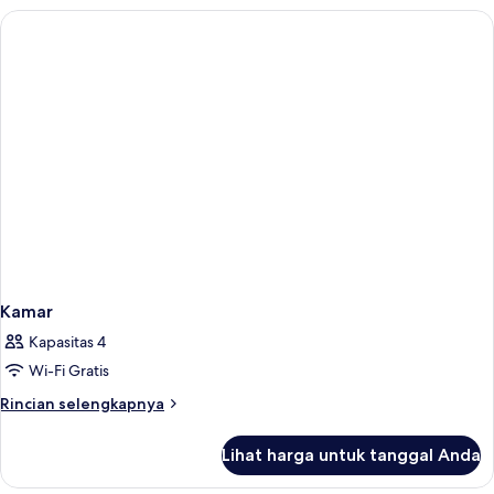
Twin
Room
Kamar
Kapasitas 4
Wi-Fi Gratis
Rincian
Rincian selengkapnya
lebih
lanjut
Lihat harga untuk tanggal Anda
untuk
Kamar