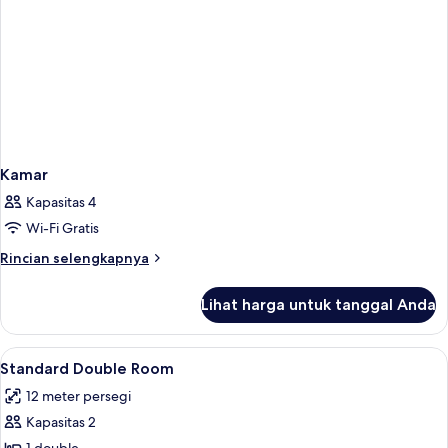
Kamar
Kapasitas 4
Wi-Fi Gratis
Rincian
Rincian selengkapnya
lebih
lanjut
Lihat harga untuk tanggal Anda
untuk
Kamar
Lihat
Seprai premium, tempat tidur Select C
20
Standard Double Room
semua
12 meter persegi
foto
Kapasitas 2
untuk