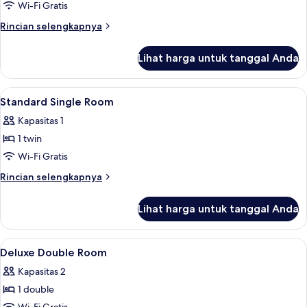
Deluxe
Wi-Fi Gratis
Single
Rincian
Rincian selengkapnya
Room
lebih
lanjut
Lihat harga untuk tanggal Anda
untuk
Deluxe
Single
Lihat
Seprai premium, tempat tidur Select C
20
Room
Standard Single Room
semua
Kapasitas 1
foto
1 twin
untuk
Standard
Wi-Fi Gratis
Single
Rincian
Rincian selengkapnya
Room
lebih
lanjut
Lihat harga untuk tanggal Anda
untuk
Standard
Single
Lihat
Seprai premium, tempat tidur Select C
24
Room
Deluxe Double Room
semua
Kapasitas 2
foto
1 double
untuk