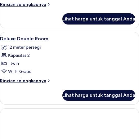
Twin
Rincian
Rincian selengkapnya
Room
lebih
lanjut
Lihat harga untuk tanggal Anda
untuk
Standard
Twin
Lihat
Seprai premium, tempat tidur Select C
20
Room
Deluxe Double Room
semua
12 meter persegi
foto
Kapasitas 2
untuk
Deluxe
1 twin
Double
Wi-Fi Gratis
Room
Rincian
Rincian selengkapnya
lebih
lanjut
Lihat harga untuk tanggal Anda
untuk
Deluxe
Double
Room