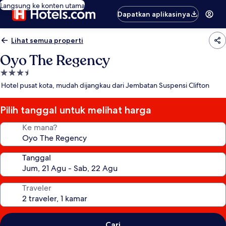
Langsung ke konten utama
Dapatkan aplikasinya
Lihat semua properti
Oyo The Regency
Properti
bintang
Hotel pusat kota, mudah dijangkau dari Jembatan Suspensi Clifton
3.5
Pilih tanggal untuk melihat harga
Ke mana?
Tanggal
Traveler
Cari