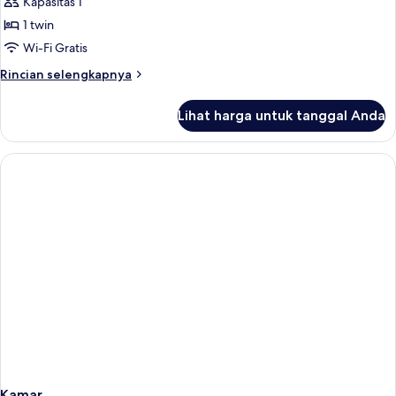
Kapasitas 1
untuk
Standard
1 twin
Single
Wi-Fi Gratis
Room
Rincian
Rincian selengkapnya
lebih
lanjut
Lihat harga untuk tanggal Anda
untuk
Standard
Single
Room
Kamar