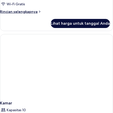
Wi-Fi Gratis
Rincian
Rincian selengkapnya
lebih
lanjut
Lihat harga untuk tanggal Anda
untuk
Kamar
Kamar
Kapasitas 10