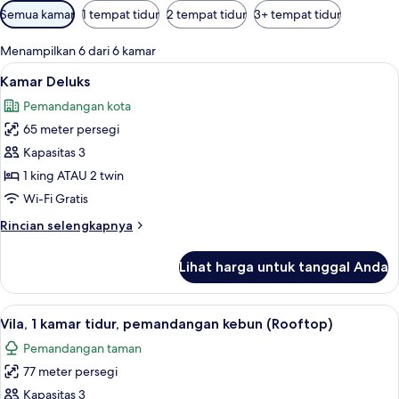
Filter
Semua kamar
1 tempat tidur
2 tempat tidur
3+ tempat tidur
tersedia
untuk
Menampilkan 6 dari 6 kamar
kamar
Lihat
Kamar Deluks | Minibar, brankas, meja
10
Kamar Deluks
semua
Pemandangan kota
foto
65 meter persegi
untuk
Kamar
Kapasitas 3
Deluks
1 king ATAU 2 twin
Wi-Fi Gratis
Rincian
Rincian selengkapnya
lebih
lanjut
Lihat harga untuk tanggal Anda
untuk
Kamar
Deluks
Lihat
Vila, 1 kamar tidur, pemandangan kebu
8
Vila, 1 kamar tidur, pemandangan kebun (Rooftop)
semua
Pemandangan taman
foto
77 meter persegi
untuk
Vila,
Kapasitas 3