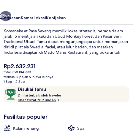
Sayang
belumnya
Berikutnya
57+
Ringkasan
Kamar
Lokasi
Kebijakan
Komaneka at Rasa Sayang memiliki lokasi strategis, berada dalam
jarak 15 menit jalan kaki dari Ubud Monkey Forest dan Pasar Seni
Tradisional Ubud. Tamu dapat mengunjungi spa untuk memanjakan
diri di pijat ala Swedia, facial, atau lulur badan, dan masakan
Indonesia disajikan di Madu Manis Restaurant, yang buka untuk
sarapan, makan siang, dan makan malam. Keunggulan lainnya
meliputi kolam renang outdoor, bar/lounge, dan kamar uap. Staf
Harga
Rp2.632.231
dan lokasi mendapatkan nilai yang bagus dari para traveler.
saat
total Rp3.184.999
ini
termasuk pajak & biaya lainnya
Kolam renang outdoor, dengan payun
Rp2.632.231
1 Sep - 2 Sep
Ulasan
9,6
Disukai tamu
D
dari
Dinilai terbaik oleh traveler
i
Lihat total 709 ulasan
10,
n
Disukai
i
tamu
Fasilitas populer
l
a
i
Kolam renang
Spa