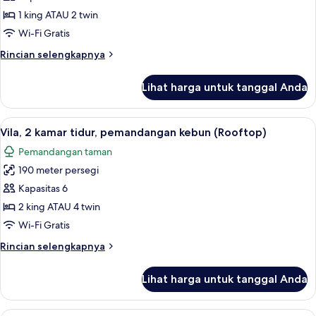
1
1 king ATAU 2 twin
kamar
Wi-Fi Gratis
tidur,
Rincian
Rincian selengkapnya
pemandangan
lebih
kebun
lanjut
Lihat harga untuk tanggal Anda
untuk
(Rooftop)
Vila,
1
Lihat
Vila, 2 kamar tidur, pemandangan kebu
5
kamar
Vila, 2 kamar tidur, pemandangan kebun (Rooftop)
semua
tidur,
Pemandangan taman
pemandangan
foto
kebun
190 meter persegi
untuk
(Rooftop)
Vila,
Kapasitas 6
2
2 king ATAU 4 twin
kamar
Wi-Fi Gratis
tidur,
Rincian
Rincian selengkapnya
pemandangan
lebih
kebun
lanjut
Lihat harga untuk tanggal Anda
untuk
(Rooftop)
Vila,
2