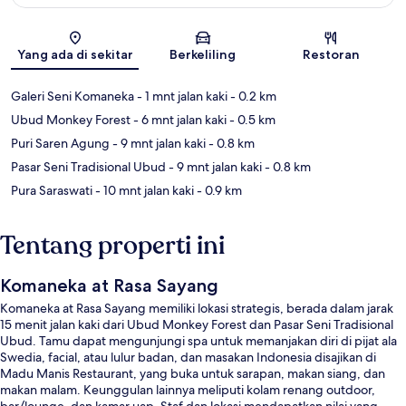
Peta
Yang ada di sekitar
Berkeliling
Restoran
Galeri Seni Komaneka
- 1 mnt jalan kaki
- 0.2 km
Ubud Monkey Forest
- 6 mnt jalan kaki
- 0.5 km
Puri Saren Agung
- 9 mnt jalan kaki
- 0.8 km
Pasar Seni Tradisional Ubud
- 9 mnt jalan kaki
- 0.8 km
Pura Saraswati
- 10 mnt jalan kaki
- 0.9 km
Tentang properti ini
Komaneka at Rasa Sayang
Komaneka at Rasa Sayang memiliki lokasi strategis, berada dalam jarak
15 menit jalan kaki dari Ubud Monkey Forest dan Pasar Seni Tradisional
Ubud. Tamu dapat mengunjungi spa untuk memanjakan diri di pijat ala
Swedia, facial, atau lulur badan, dan masakan Indonesia disajikan di
Madu Manis Restaurant, yang buka untuk sarapan, makan siang, dan
makan malam. Keunggulan lainnya meliputi kolam renang outdoor,
bar/lounge, dan kamar uap. Staf dan lokasi mendapatkan nilai yang