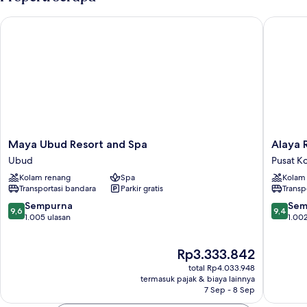
Maya Ubud Resort and Spa
Alaya Re
Maya
Alaya
Maya Ubud Resort and Spa
Alaya 
Ubud
Resort
Ubud
Pusat K
Resort
Ubud
Kolam renang
Spa
Kolam
and
Pusat
Transportasi bandara
Parkir gratis
Transp
Spa
Kota
Ubud
Ubud
9.6
9.4
Sempurna
Sem
9,6
9,4
dari
dari
1.005 ulasan
1.002
10,
10,
Sempurna,
Sempur
Harga
Rp3.333.842
1.005
1.002
sekarang
ulasan
ulasan
total Rp4.033.948
Rp3.333.842
termasuk pajak & biaya lainnya
7 Sep - 8 Sep