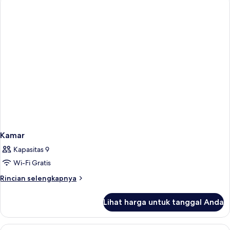
kamar
tidur,
pemandangan
kebun
(Rooftop)
Kamar
Kapasitas 9
Wi-Fi Gratis
Rincian
Rincian selengkapnya
lebih
lanjut
Lihat harga untuk tanggal Anda
untuk
Kamar