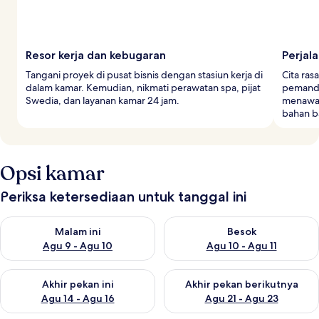
Resor kerja dan kebugaran
Perjala
Tangani proyek di pusat bisnis dengan stasiun kerja di
Cita ras
dalam kamar. Kemudian, nikmati perawatan spa, pijat
pemanda
Swedia, dan layanan kamar 24 jam.
menawar
bahan b
Opsi kamar
Periksa ketersediaan untuk tanggal ini
Periksa ketersediaan untuk malam ini Agu 9 - Agu 10
Periksa ketersediaan untuk be
Malam ini
Besok
Agu 9 - Agu 10
Agu 10 - Agu 11
Periksa ketersediaan untuk akhir pekan ini Agu 14 - Agu 16
Periksa ketersediaan untuk ak
Akhir pekan ini
Akhir pekan berikutnya
Agu 14 - Agu 16
Agu 21 - Agu 23