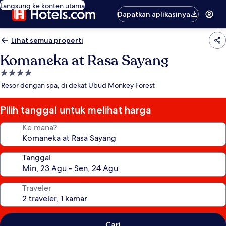
Langsung ke konten utama
Dapatkan aplikasinya
Lihat semua properti
Komaneka at Rasa Sayang
Properti
bintang
Resor dengan spa, di dekat Ubud Monkey Forest
4.0
Pilih tanggal untuk melihat harga
Ke mana?
Tanggal
Traveler
Cari