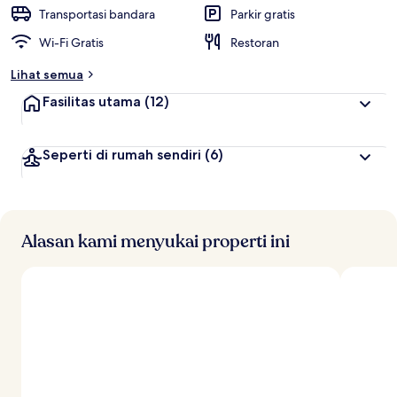
t
Transportasi bandara
Parkir gratis
e
Wi-Fi Gratis
Restoran
r
b
Lihat semua
a
i
Fasilitas utama
(12)
k
o
Seperti di rumah sendiri
(6)
l
e
h
t
r
Alasan kami menyukai properti ini
a
v
e
l
e
r