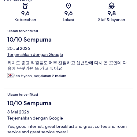
9,6
9,6
9,8
Kebersihan
Lokasi
Staf & layanan
Ulasan
Ulasan terverifikasi
10/10 Sempurna
20 Jul 2026
Terjemahkan dengan Google
위치도 좋고 직원들도 머무 친절하고 십년만에 다시 온 곳인데 다
음에 우붓가면 또 가고 싶어요
Seo Hyeon, perjalanan 2 malam
Ulasan terverifikasi
10/10 Sempurna
8 Mei 2026
Terjemahkan dengan Google
Yes, good internet, great breakfast and great coffee and room
service and great service overall