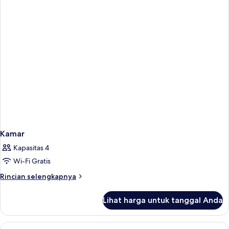
Kamar
Kapasitas 4
Wi-Fi Gratis
Rincian
Rincian selengkapnya
lebih
lanjut
Lihat harga untuk tanggal Anda
untuk
Kamar