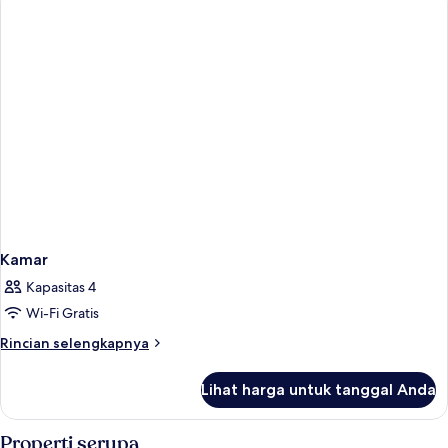
Kamar
Kapasitas 4
Wi-Fi Gratis
Rincian
Rincian selengkapnya
lebih
lanjut
Lihat harga untuk tanggal Anda
untuk
Kamar
Properti serupa