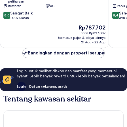
peliharaan
Lúcia
de
Restoran
AC
Parkir 
Camburi
8.0
8.4
Sangat Baik
Jardim
San
8,0
8,4
dari
dari
1.007 ulasan
Camburi
398 
10,
10,
Harga
Rp787.702
Sangat
Sangat
sekarang
Baik,
Baik,
total Rp827.087
Rp787.702
termasuk pajak & biaya lainnya
1.007
398
21 Agu - 22 Agu
ulasan
ulasan
Bandingkan dengan properti serupa
Login untuk melihat diskon dan manfaat yang memenuhi
syarat. Lebih banyak reward untuk lebih banyak petualangan!
Login
Daftar sekarang, gratis
Tentang kawasan sekitar