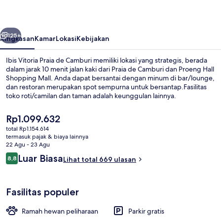
de
Camburi
belumnya
Berikutnya
125+
Ringkasan
Kamar
Lokasi
Kebijakan
Ibis Vitoria Praia de Camburi memiliki lokasi yang strategis, berada
dalam jarak 10 menit jalan kaki dari Praia de Camburi dan Proeng Hall
Shopping Mall. Anda dapat bersantai dengan minum di bar/lounge,
dan restoran merupakan spot sempurna untuk bersantap.Fasilitas
toko roti/camilan dan taman adalah keunggulan lainnya.
Harga
Rp1.099.632
saat
total Rp1.154.614
ini
termasuk pajak & biaya lainnya
Sarapan prasmanan setiap hari deng
Rp1.099.632
22 Agu - 23 Agu
Ulasan
Luar Biasa
8,8
Lihat total 669 ulasan
8,8 dari 10
Fasilitas populer
Ramah hewan peliharaan
Parkir gratis