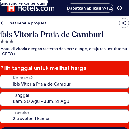
Langsung ke konten utama
Dapatkan aplikasinya
Lihat semua properti
ibis Vitoria Praia de Camburi
Properti
bintang
Hotel di Vitoria dengan restoran dan bar/lounge, ditujukan untuk tamu
3.0
LGBTQ+
Pilih tanggal untuk melihat harga
Ke mana?
Tanggal
Traveler