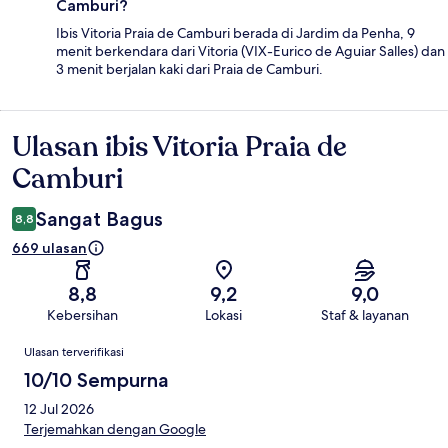
Camburi?
Ibis Vitoria Praia de Camburi berada di Jardim da Penha, 9
menit berkendara dari Vitoria (VIX-Eurico de Aguiar Salles) dan
3 menit berjalan kaki dari Praia de Camburi.
Ulasan ibis Vitoria Praia de
Ulasan
Camburi
Sangat Bagus
8,8
669 ulasan
8,8
9,2
9,0
Kebersihan
Lokasi
Staf & layanan
Ulasan
Ulasan terverifikasi
10/10 Sempurna
12 Jul 2026
Terjemahkan dengan Google