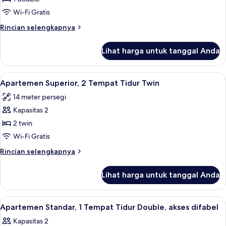
Superior,
Wi-Fi Gratis
1
Rincian
Rincian selengkapnya
Tempat
lebih
Tidur
lanjut
Lihat harga untuk tanggal Anda
untuk
Double
Apartemen
Superior,
Lihat
Apartemen Superior, 2 Tempat Tidur Tw
16
1
Apartemen Superior, 2 Tempat Tidur Twin
semua
Tempat
14 meter persegi
Tidur
foto
Double
Kapasitas 2
untuk
Apartemen
2 twin
Superior,
Wi-Fi Gratis
2
Rincian
Rincian selengkapnya
Tempat
lebih
Tidur
lanjut
Lihat harga untuk tanggal Anda
untuk
Twin
Apartemen
Superior,
Lihat
Apartemen Standar, 1 Tempat Tidur Dou
10
2
Apartemen Standar, 1 Tempat Tidur Double, akses difabel
semua
Tempat
Kapasitas 2
Tidur
foto