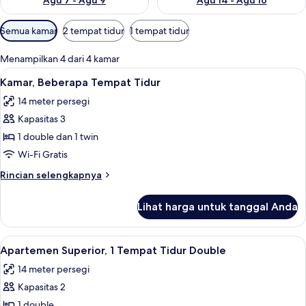
Agu 7 - Agu 9
Agu 14 - Agu 16
Filter
Semua kamar
2 tempat tidur
1 tempat tidur
tersedia
untuk
Menampilkan 4 dari 4 kamar
kamar
Lihat
Kamar, Beberapa Tempat Tidur | Miniba
22
Kamar, Beberapa Tempat Tidur
semua
14 meter persegi
foto
Kapasitas 3
untuk
Kamar,
1 double dan 1 twin
Beberapa
Wi-Fi Gratis
Tempat
Rincian
Rincian selengkapnya
Tidur
lebih
lanjut
Lihat harga untuk tanggal Anda
untuk
Kamar,
Beberapa
Lihat
Apartemen Superior, 1 Tempat Tidur Do
19
Tempat
Apartemen Superior, 1 Tempat Tidur Double
semua
Tidur
14 meter persegi
foto
Kapasitas 2
untuk
Apartemen
1 double