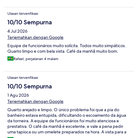
Ulasan terverifikasi
10/10 Sempurna
4 Jul 2026
Terjemahkan dengan Google
Equipe de funcionários muito solícita. Todos muito simpáticos.
Quarto limpo e com bela vista. Café da manhã muito bom.
Rafael, perjalanan 4 malam
Ulasan terverifikasi
10/10 Sempurna
1 Agu 2026
Terjemahkan dengan Google
Quarto arejado e limpo. O único problema foi que a pia do
banheiro estava entupida, dificultando o escoamento da água
da torneira. A equipe de funcionários foi muito atenciosa e
prestativa. O café da manhã é excelente, e vale a pena pedir
uma tapioca ou um omelete preparados na hora. A vista para a
praia é simplesmente sensacional!