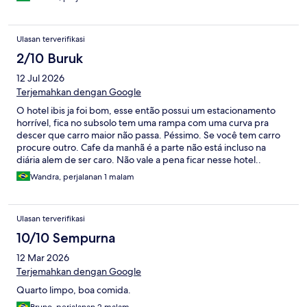
Ulasan terverifikasi
2/10 Buruk
12 Jul 2026
Terjemahkan dengan Google
O hotel ibis ja foi bom, esse então possui um estacionamento
horrível, fica no subsolo tem uma rampa com uma curva pra
descer que carro maior não passa. Péssimo. Se você tem carro
procure outro. Cafe da manhã é a parte não está incluso na
diária alem de ser caro. Não vale a pena ficar nesse hotel..
Wandra, perjalanan 1 malam
Ulasan terverifikasi
10/10 Sempurna
12 Mar 2026
Terjemahkan dengan Google
Quarto limpo, boa comida.