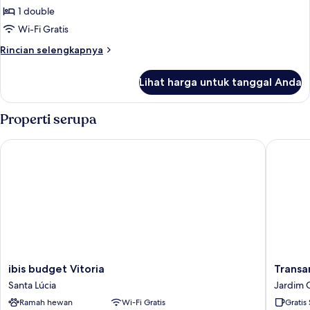
Twin
1 double
untuk
Apartemen
Wi-Fi Gratis
Standar,
Rincian
Rincian selengkapnya
1
lebih
lanjut
Tempat
Lihat harga untuk tanggal Anda
untuk
Tidur
Apartemen
Double,
Standar,
Properti serupa
akses
1
Tempat
difabel
ibis budget Vitoria
Transame
Tidur
Double,
akses
difabel
ibis
Transam
ibis budget Vitoria
Transa
budget
Fit
Santa Lúcia
Jardim 
Vitoria
Vitória
Ramah hewan
Wi-Fi Gratis
Gratis
Santa
Praia