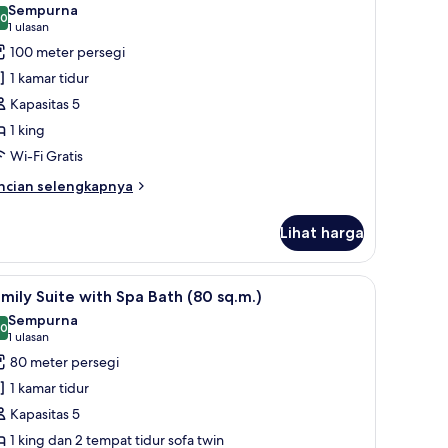
Sempurna
oto
,0
10,0 dari 10
(1
1 ulasan
ntuk
ulasan)
100 meter persegi
uite
1 kamar tidur
ool
Kapasitas 5
ccess
1 king
Wi-Fi Gratis
ncian
ncian selengkapnya
bih
njut
Lihat harga
tuk
ite
ol
ng kerja ramah laptop
ihat
Family Suite with Spa Bath (80 sq.m.) | Miniba
7
cess
mily Suite with Spa Bath (80 sq.m.)
emua
Sempurna
oto
,0
10,0 dari 10
(1
1 ulasan
ntuk
ulasan)
80 meter persegi
amily
1 kamar tidur
uite
Kapasitas 5
ith
1 king dan 2 tempat tidur sofa twin
pa