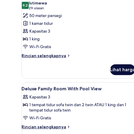
Istimewa
foto
9,2
9,2 dari 10
(29
29 ulasan
untuk
ulasan)
50 meter persegi
Deluxe
1 kamar tidur
Pool
Kapasitas 3
Access
1 king
Wi-Fi Gratis
Rincian
Rincian selengkapnya
lebih
lanjut
Lihat harg
untuk
Deluxe
Pool
Lihat
Minibar, brankas, meja kerja, 
9
Access
Deluxe Family Room With Pool View
semua
Kapasitas 3
foto
1 tempat tidur sofa twin dan 2 twin ATAU 1 king dan 1
untuk
tempat tidur sofa twin
Deluxe
Wi-Fi Gratis
Family
Room
Rincian
Rincian selengkapnya
lebih
With