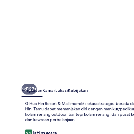
Resort
&
Mall
127+
Ringkasan
Kamar
Lokasi
Kebijakan
G Hua Hin Resort & Mall memiliki lokasi strategis, berada d
Hin. Tamu dapat memanjakan diri dengan manikur/pedikur, d
kolam renang outdoor, bar tepi kolam renang, dan pusat k
dan kawasan perbelanjaan.
Ulasan
Istimewa
9,2