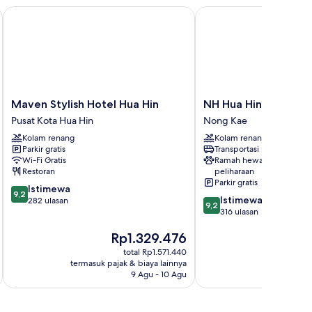
Maven Stylish Hotel Hua Hin
NH Hua Hin
Maven
NH
Maven Stylish Hotel Hua Hin
NH Hua Hin
Stylish
Hua
Pusat Kota Hua Hin
Nong Kae
Hotel
Hin
Kolam renang
Kolam renang
Hua
Nong
Parkir gratis
Transportasi bandara
Hin
Kae
Wi-Fi Gratis
Ramah hewan
Pusat
Restoran
peliharaan
Kota
Parkir gratis
9.2
Istimewa
Hua
9,2
9.2
Istimewa
dari
282 ulasan
Hin
9,2
dari
316 ulasan
10,
10,
Istimewa,
Harga
Rp1.329.476
Istimewa,
282
sekarang
316
ulasan
total Rp1.571.440
Rp1.329.476
ulasan
termasuk pajak & biaya lainnya
termasuk paj
9 Agu - 10 Agu