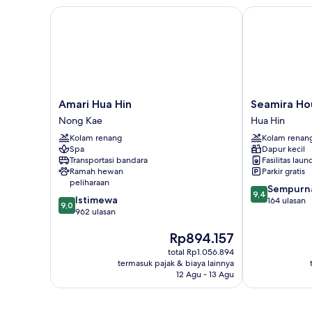
Room
Amari Hua Hin
Seamira Hous
Amari
Seamira
Amari Hua Hin
Seamira Ho
Hua
House
Nong Kae
Hua Hin
Hin
Huahin
Kolam renang
Kolam renan
Nong
Hua
Spa
Dapur kecil
Kae
Hin
Transportasi bandara
Fasilitas laun
Ramah hewan
Parkir gratis
peliharaan
9.4
Sempurn
9,4
9.0
Istimewa
dari
164 ulasan
9,0
dari
962 ulasan
10,
10,
Sempurna,
Harga
Rp894.157
Istimewa,
164
sekarang
962
ulasan
total Rp1.056.894
Rp894.157
ulasan
termasuk pajak & biaya lainnya
12 Agu - 13 Agu