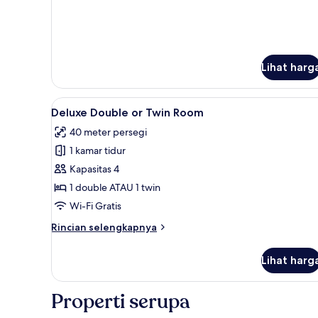
lanjut
Pool
untuk
View
Deluxe
Family
Room
Lihat harg
With
Pool
View
Lihat
Pemandangan balkon
8
Deluxe Double or Twin Room
semua
40 meter persegi
foto
1 kamar tidur
untuk
Deluxe
Kapasitas 4
Double
1 double ATAU 1 twin
or
Wi-Fi Gratis
Twin
Rincian
Rincian selengkapnya
Room
lebih
lanjut
Lihat harg
untuk
Deluxe
Double
Properti serupa
or
Twin