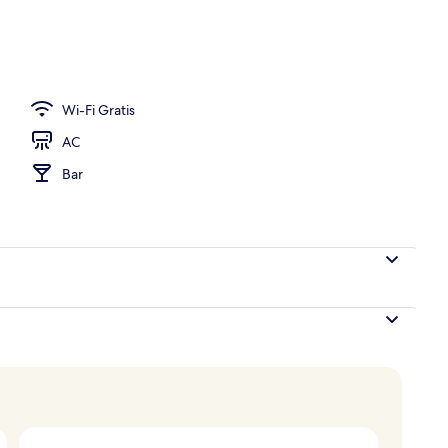
 outdoor, dengan payung kolam renang dan kursi berjemur
Wi-Fi Gratis
AC
Bar