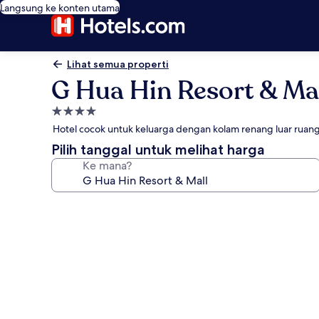
Langsung ke konten utama
Lihat semua properti
G Hua Hin Resort & Ma
Properti
bintang
Hotel cocok untuk keluarga dengan kolam renang luar ruan
4.0
Pilih tanggal untuk melihat harga
Ke mana?
Galeri
foto
untuk
G
Hua
Hin