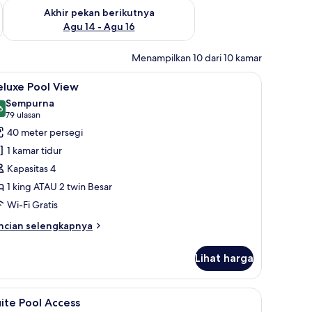
n ini Agu 7 - Agu 9
Periksa ketersediaan untuk akhir pekan berikutnya Agu 14 - A
Akhir pekan berikutnya
Agu 14 - Agu 16
Menampilkan 10 dari 10 kamar
ng kerja ramah laptop
ihat
Minibar, brankas, meja kerja, dan ruang kerj
11
eluxe Pool View
emua
Sempurna
oto
6
9,6 dari 10
(79
79 ulasan
ntuk
ulasan)
40 meter persegi
eluxe
1 kamar tidur
ool
Kapasitas 4
iew
1 king ATAU 2 twin Besar
Wi-Fi Gratis
ncian
ncian selengkapnya
bih
njut
Lihat harga
tuk
luxe
ol
 spa pribadi
ihat
Suite Pool Access | Minibar, brankas, meja ke
9
ew
ite Pool Access
emua