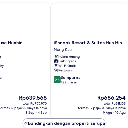
e Huahin
iSanook Resort & Suites Hua Hin
iSanook
use Huahin
iSanook Resort & Suites Hua Hin
Resort
Nong Kae
&
g
Kolam renang
Suites
Parkir gratis
Hua
dry
Wi-Fi Gratis
Hin
Restoran
Nong
9.4
a
Sempurna
Kae
9,4
dari
422 ulasan
10,
Sempurna,
Harga
Harga
Rp639.568
Rp686.254
422
sekarang
sekarang
ulasan
total Rp755.970
total Rp811.158
Rp639.568
Rp686.254
termasuk pajak & biaya lainnya
termasuk pajak & biaya lainnya
3 Sep - 4 Sep
9 Agu - 10 Agu
Bandingkan dengan properti serupa