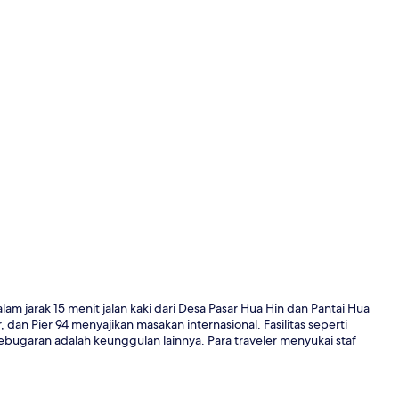
Pintu masuk 
alam jarak 15 menit jalan kaki dari Desa Pasar Hua Hin dan Pantai Hua
an Pier 94 menyajikan masakan internasional. Fasilitas seperti
ebugaran adalah keunggulan lainnya. Para traveler menyukai staf
Jacuzzi Spa 