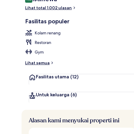
9,2 dari 10
Lihat total 1.002 ulasan
Kolam renang
Fasilitas populer
Kolam renang
Restoran
Gym
Lihat semua
Fasilitas utama
(12)
Untuk keluarga
(6)
Alasan kami menyukai properti ini