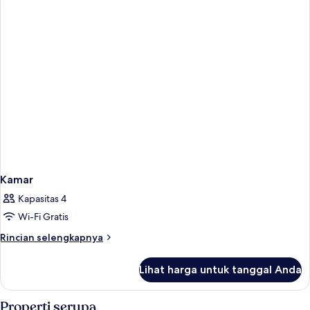
Kamar
Kapasitas 4
Wi-Fi Gratis
Rincian
Rincian selengkapnya
lebih
lanjut
Lihat harga untuk tanggal Anda
untuk
Kamar
Properti serupa