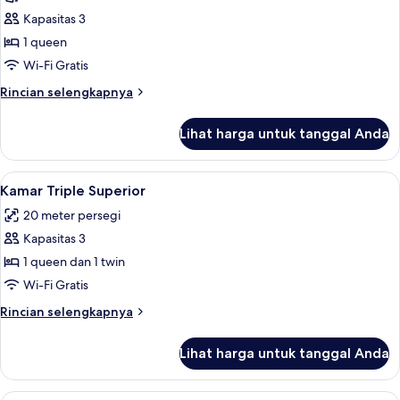
Presidensial,
Kapasitas 3
jet
1 queen
tub,
Wi-Fi Gratis
pemandangan
Rincian
Rincian selengkapnya
laut
lebih
lanjut
Lihat harga untuk tanggal Anda
untuk
Suite
Presidensial,
Lihat
Minibar, brankas, meja kerja, dan rua
4
jet
Kamar Triple Superior
semua
tub,
20 meter persegi
pemandangan
foto
laut
Kapasitas 3
untuk
Kamar
1 queen dan 1 twin
Triple
Wi-Fi Gratis
Superior
Rincian
Rincian selengkapnya
lebih
lanjut
Lihat harga untuk tanggal Anda
untuk
Kamar
Triple