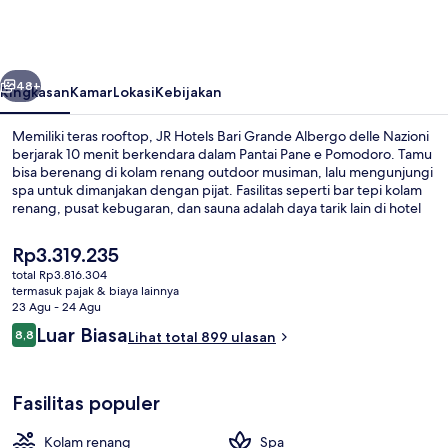
Bari
Grande
Albergo
belumnya
Berikutnya
delle
48+
Ringkasan
Kamar
Lokasi
Kebijakan
Nazioni
Memiliki teras rooftop, JR Hotels Bari Grande Albergo delle Nazioni
berjarak 10 menit berkendara dalam Pantai Pane e Pomodoro. Tamu
bisa berenang di kolam renang outdoor musiman, lalu mengunjungi
spa untuk dimanjakan dengan pijat. Fasilitas seperti bar tepi kolam
renang, pusat kebugaran, dan sauna adalah daya tarik lain di hotel
mewah ini. Para traveler memberikan ulasan yang baik tentang staf
dan bisa jalan ke mana-mana.
Harga
Rp3.319.235
saat
total Rp3.816.304
ini
termasuk pajak & biaya lainnya
Sarapan prasmanan setiap hari deng
Rp3.319.235
23 Agu - 24 Agu
Ulasan
Luar Biasa
8,8
Lihat total 899 ulasan
8,8 dari 10
Fasilitas populer
Kolam renang
Spa