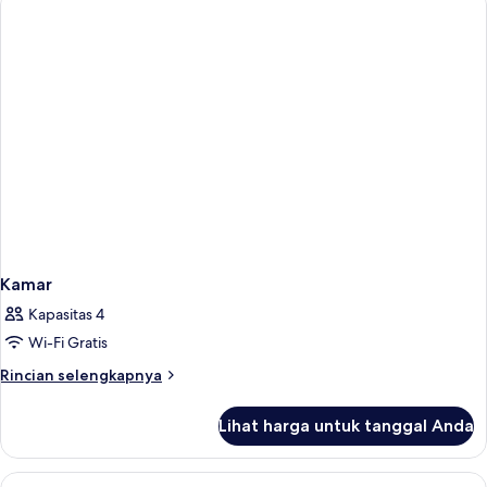
Kamar
Kapasitas 4
Wi-Fi Gratis
Rincian
Rincian selengkapnya
lebih
lanjut
Lihat harga untuk tanggal Anda
untuk
Kamar