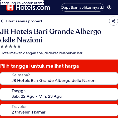
Langsung ke konten utama
Dapatkan aplikasinya
Lihat semua properti
JR Hotels Bari Grande Albergo
delle Nazioni
Properti
bintang
Hotel mewah dengan spa, di dekat Pelabuhan Bari
5.0
Pilih tanggal untuk melihat harga
Ke mana?
Tanggal
Traveler