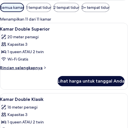
Filter
Semua kamar
1 tempat tidur
2 tempat tidur
3+ tempat tidur
tersedia
untuk
Menampilkan 11 dari 11 kamar
kamar
Lihat
Minibar, brankas, meja kerja, dan rua
5
Kamar Double Superior
semua
20 meter persegi
foto
Kapasitas 3
untuk
Kamar
1 queen ATAU 2 twin
Double
Wi-Fi Gratis
Superior
Rincian
Rincian selengkapnya
lebih
lanjut
Lihat harga untuk tanggal Anda
untuk
Kamar
Double
Lihat
Kamar Double Klasik | Minibar, branka
5
Superior
Kamar Double Klasik
semua
16 meter persegi
foto
Kapasitas 3
untuk
Kamar
1 queen ATAU 2 twin