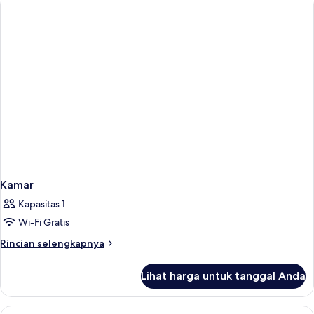
Superior
Kamar
Kapasitas 1
Wi-Fi Gratis
Rincian
Rincian selengkapnya
lebih
lanjut
Lihat harga untuk tanggal Anda
untuk
Kamar