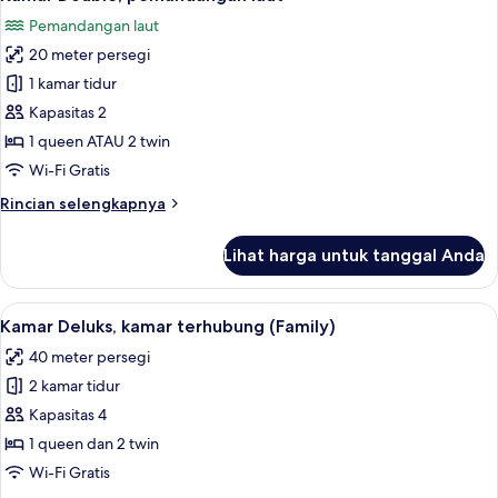
semua
pemandangan
Pemandangan laut
laut
foto
20 meter persegi
untuk
Kamar
1 kamar tidur
Double,
Kapasitas 2
pemandangan
1 queen ATAU 2 twin
laut
Wi-Fi Gratis
Rincian
Rincian selengkapnya
lebih
lanjut
Lihat harga untuk tanggal Anda
untuk
Kamar
Double,
Lihat
Kamar Deluks, kamar terhubung (Family
8
pemandangan
Kamar Deluks, kamar terhubung (Family)
semua
laut
40 meter persegi
foto
2 kamar tidur
untuk
Kamar
Kapasitas 4
Deluks,
1 queen dan 2 twin
kamar
Wi-Fi Gratis
terhubung