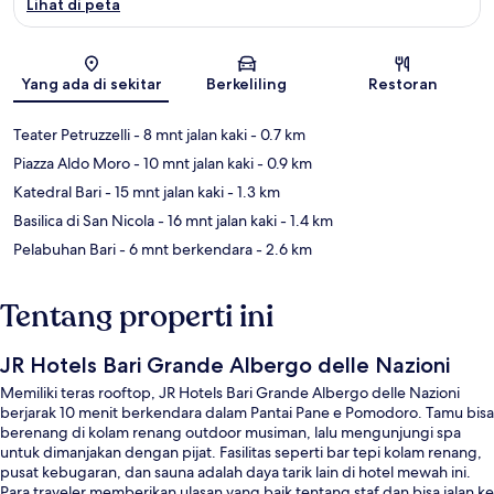
Lihat di peta
Peta
Yang ada di sekitar
Berkeliling
Restoran
Teater Petruzzelli
- 8 mnt jalan kaki
- 0.7 km
Piazza Aldo Moro
- 10 mnt jalan kaki
- 0.9 km
Katedral Bari
- 15 mnt jalan kaki
- 1.3 km
Basilica di San Nicola
- 16 mnt jalan kaki
- 1.4 km
Pelabuhan Bari
- 6 mnt berkendara
- 2.6 km
Tentang properti ini
JR Hotels Bari Grande Albergo delle Nazioni
Memiliki teras rooftop, JR Hotels Bari Grande Albergo delle Nazioni
berjarak 10 menit berkendara dalam Pantai Pane e Pomodoro. Tamu bisa
berenang di kolam renang outdoor musiman, lalu mengunjungi spa
untuk dimanjakan dengan pijat. Fasilitas seperti bar tepi kolam renang,
pusat kebugaran, dan sauna adalah daya tarik lain di hotel mewah ini.
Para traveler memberikan ulasan yang baik tentang staf dan bisa jalan ke