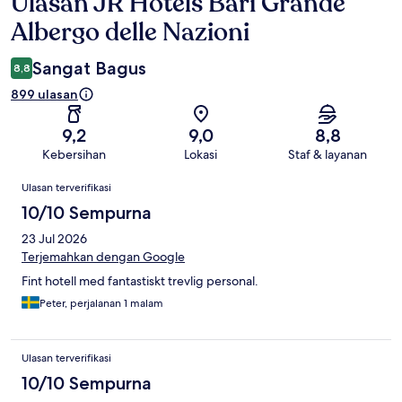
Ulasan JR Hotels Bari Grande
Ulasan
Albergo delle Nazioni
Sangat Bagus
8,8
899 ulasan
9,2
9,0
8,8
Kebersihan
Lokasi
Staf & layanan
Ulasan
Ulasan terverifikasi
10/10 Sempurna
23 Jul 2026
Terjemahkan dengan Google
Fint hotell med fantastiskt trevlig personal.
Peter, perjalanan 1 malam
Ulasan terverifikasi
10/10 Sempurna