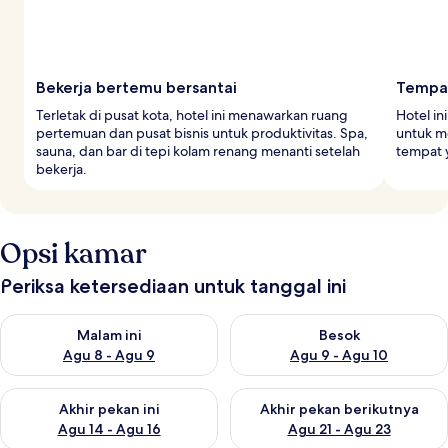
Bekerja bertemu bersantai
Tempat
Terletak di pusat kota, hotel ini menawarkan ruang
Hotel i
pertemuan dan pusat bisnis untuk produktivitas. Spa,
untuk m
sauna, dan bar di tepi kolam renang menanti setelah
tempat 
bekerja.
Opsi kamar
Periksa ketersediaan untuk tanggal ini
Periksa ketersediaan untuk malam ini Agu 8 - Agu 9
Periksa ketersediaan untuk be
Malam ini
Besok
Agu 8 - Agu 9
Agu 9 - Agu 10
Periksa ketersediaan untuk akhir pekan ini Agu 14 - Agu 16
Periksa ketersediaan untuk ak
Akhir pekan ini
Akhir pekan berikutnya
Agu 14 - Agu 16
Agu 21 - Agu 23