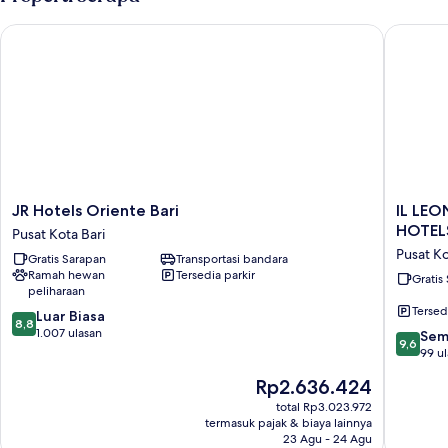
JR Hotels Oriente Bari
IL LEON
JR
IL
JR Hotels Oriente Bari
IL LEO
Hotels
LEON
HOTEL
Pusat Kota Bari
Oriente
D'ORO
Pusat Ko
Gratis Sarapan
Transportasi bandara
Bari
HOTEL
Ramah hewan
Tersedia parkir
Pusat
BARI
Gratis
peliharaan
Kota
–
Tersed
8.8
Bari
Luar Biasa
BY
8,8
dari
1.007 ulasan
FARACE
9.6
Sem
9,6
10,
HOTELS
dari
99 u
Luar
Pusat
10,
Harga
Rp2.636.424
Biasa,
Kota
Sempur
sekarang
1.007
Bari
99
total Rp3.023.972
Rp2.636.424
ulasan
termasuk pajak & biaya lainnya
ulasan
23 Agu - 24 Agu