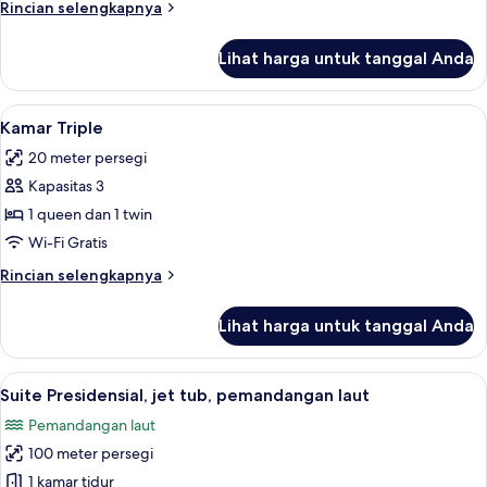
Rincian
Rincian selengkapnya
(Family)
lebih
lanjut
Lihat harga untuk tanggal Anda
untuk
Kamar
Deluks,
Lihat
Minibar, brankas, meja kerja, dan rua
5
kamar
Kamar Triple
semua
terhubung
20 meter persegi
(Family)
foto
Kapasitas 3
untuk
Kamar
1 queen dan 1 twin
Triple
Wi-Fi Gratis
Rincian
Rincian selengkapnya
lebih
lanjut
Lihat harga untuk tanggal Anda
untuk
Kamar
Triple
Lihat
Suite Presidensial, jet tub, pemandang
6
Suite Presidensial, jet tub, pemandangan laut
semua
Pemandangan laut
foto
100 meter persegi
untuk
Suite
1 kamar tidur