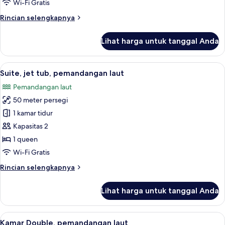
Double
Wi-Fi Gratis
Klasik
Rincian
Rincian selengkapnya
lebih
lanjut
Lihat harga untuk tanggal Anda
untuk
Kamar
Double
Lihat
Suite, jet tub, pemandangan laut | Mi
5
Klasik
Suite, jet tub, pemandangan laut
semua
Pemandangan laut
foto
50 meter persegi
untuk
Suite,
1 kamar tidur
jet
Kapasitas 2
tub,
1 queen
pemandangan
Wi-Fi Gratis
laut
Rincian
Rincian selengkapnya
lebih
lanjut
Lihat harga untuk tanggal Anda
untuk
Suite,
jet
Lihat
Minibar, brankas, meja kerja, dan rua
7
tub,
Kamar Double, pemandangan laut