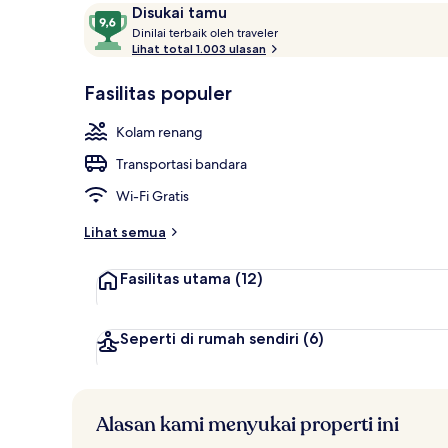
Ulasan
9,6
Disukai tamu
D
dari
Dinilai terbaik oleh traveler
i
Lihat total 1.003 ulasan
10,
Pemandangan
n
Disukai
i
Fasilitas populer
tamu
l
a
Kolam renang
i
Transportasi bandara
t
e
Wi-Fi Gratis
r
b
Lihat semua
a
i
Fasilitas utama
(12)
k
o
l
Seperti di rumah sendiri
(6)
e
h
t
Alasan kami menyukai properti ini
r
a