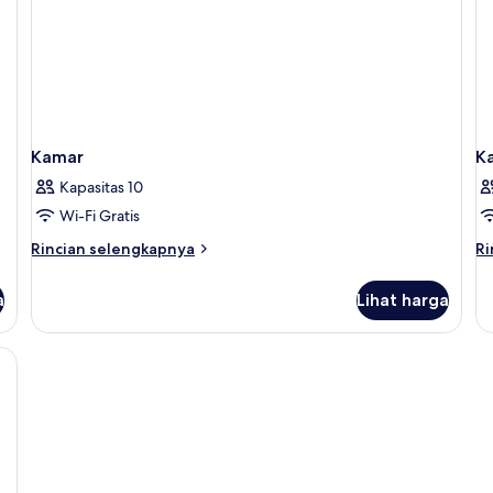
Kamar
K
Kapasitas 10
Wi-Fi Gratis
Rincian
Ri
Rincian selengkapnya
Ri
lebih
le
lanjut
la
a
Lihat harga
untuk
un
Kamar
K