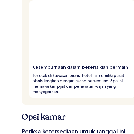
v
e
l
e
r
Kesempurnaan dalam bekerja dan bermain
Terletak di kawasan bisnis, hotel ini memiliki pusat
bisnis lengkap dengan ruang pertemuan. Spa ini
menawarkan pijat dan perawatan wajah yang
menyegarkan.
Opsi kamar
Periksa ketersediaan untuk tanggal ini