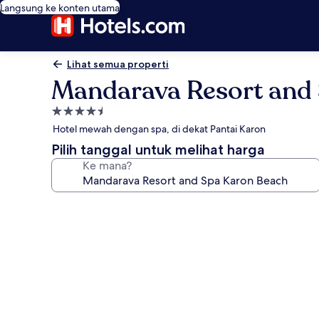
Langsung ke konten utama
Lihat semua properti
Mandarava Resort and
Properti
bintang
Hotel mewah dengan spa, di dekat Pantai Karon
4.5
Pilih tanggal untuk melihat harga
Ke mana?
Galeri
foto
untuk
Mandarava
Resort
and