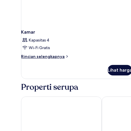
Kamar
Kapasitas 4
Wi-Fi Gratis
Rincian
Rincian selengkapnya
lebih
lanjut
Lihat harg
untuk
Kamar
Properti serupa
Avista Grande Phuket Karon - MGallery
Diamond Cliff