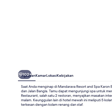
Spa
Karon
Beach
102+
Ringkasan
Kamar
Lokasi
Kebijakan
Saat Anda menginap di Mandarava Resort and Spa Karon B
dan Jalan Bangla. Tamu dapat mengunjungi spa untuk meman
Restaurant, salah satu 2 restoran, menyajikan masakan int
malam. Keunggulan lain di hotel mewah ini meliputi 5 kol
terkesan dengan kolam renang dan staf.