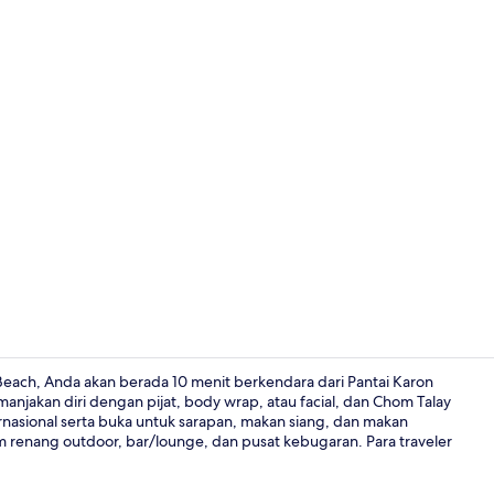
Video kreat
each, Anda akan berada 10 menit berkendara dari Pantai Karon
jakan diri dengan pijat, body wrap, atau facial, dan Chom Talay
ernasional serta buka untuk sarapan, makan siang, dan makan
Andaman Priv
am renang outdoor, bar/lounge, dan pusat kebugaran. Para traveler