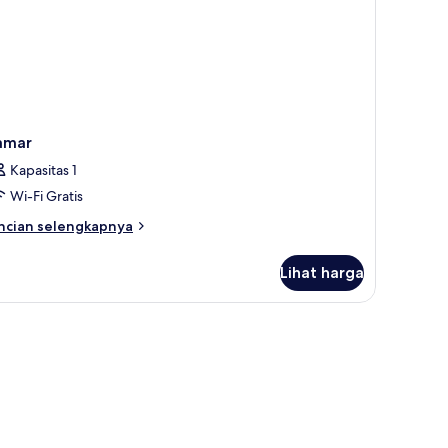
amar
Kapasitas 1
Wi-Fi Gratis
ncian
ncian selengkapnya
bih
njut
Lihat harga
tuk
amar