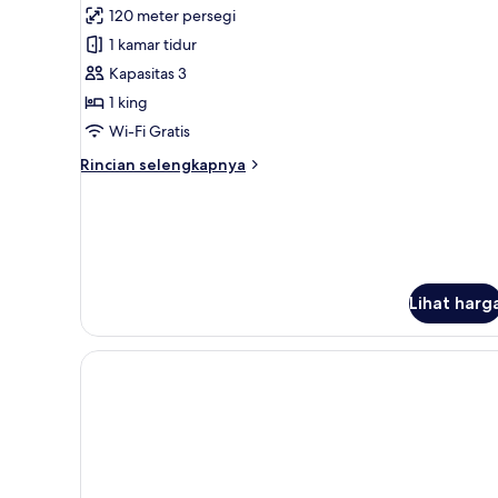
Andaman
120 meter persegi
Private
1 kamar tidur
Pool
Kapasitas 3
Villa
1 king
Wi-Fi Gratis
Rincian
Rincian selengkapnya
lebih
lanjut
untuk
Andaman
Private
Pool
Lihat harg
Villa