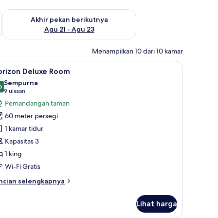
 ini Agu 14 - Agu 16
Periksa ketersediaan untuk akhir pekan berikutnya Agu 21 - A
Akhir pekan berikutnya
Agu 21 - Agu 23
Menampilkan 10 dari 10 kamar
um, minibar, brankas, dan ruang kerja ramah laptop
ihat
Horizon Deluxe Room | Seprai premium, minib
6
orizon Deluxe Room
emua
Sempurna
oto
6
9,6 dari 10
(9
9 ulasan
ntuk
ulasan)
Pemandangan taman
orizon
60 meter persegi
eluxe
1 kamar tidur
oom
Kapasitas 3
1 king
Wi-Fi Gratis
ncian
ncian selengkapnya
bih
njut
Lihat harga
tuk
rizon