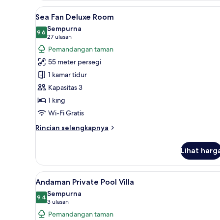
Superior
Lihat
Sea Fan Deluxe Room | Seprai 
6
Room
Sea Fan Deluxe Room
semua
Sempurna
foto
9,6
9,6 dari 10
(27
27 ulasan
untuk
ulasan)
Pemandangan taman
Sea
55 meter persegi
Fan
1 kamar tidur
Deluxe
Kapasitas 3
Room
1 king
Wi-Fi Gratis
Rincian
Rincian selengkapnya
lebih
lanjut
Lihat harg
untuk
Sea
Fan
Lihat
Andaman Private Pool Villa | Ar
4
Deluxe
Andaman Private Pool Villa
semua
Room
Sempurna
foto
9,4
9,4 dari 10
(3
3 ulasan
untuk
ulasan)
Pemandangan taman