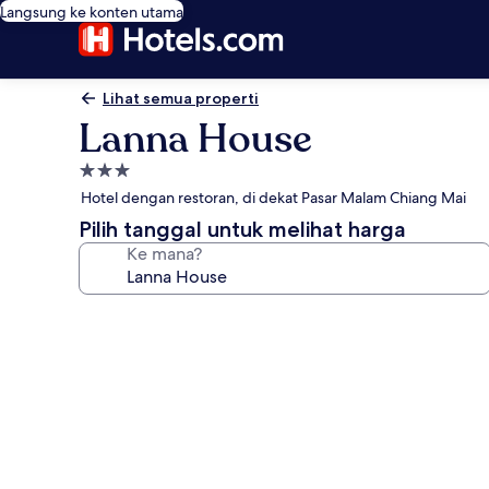
Langsung ke konten utama
Lihat semua properti
Lanna House
Properti
bintang
Hotel dengan restoran, di dekat Pasar Malam Chiang Mai
3.0
Pilih tanggal untuk melihat harga
Ke mana?
Galeri
foto
untuk
Lanna
House