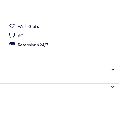
 Standar, 1 Tempat Tidur Queen | Minibar, brankas, tempat tidur lipat/tamb
Wi-Fi Gratis
AC
Resepsionis 24/7