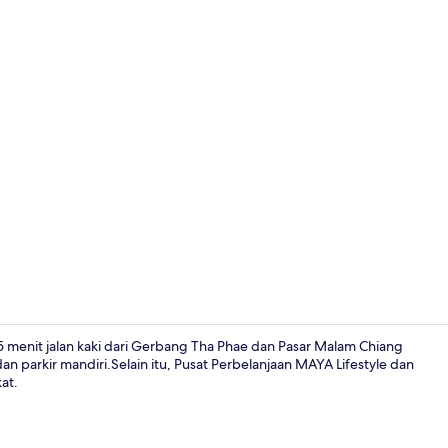
Pusat bisnis
 15 menit jalan kaki dari Gerbang Tha Phae dan Pasar Malam Chiang
n parkir mandiri.Selain itu, Pusat Perbelanjaan MAYA Lifestyle dan
at.
Resepsionis