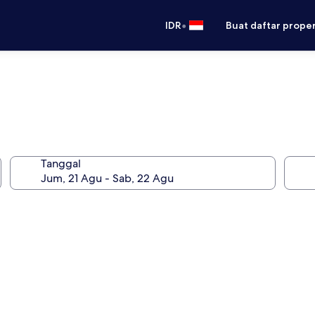
•
IDR
Buat daftar prope
Tanggal