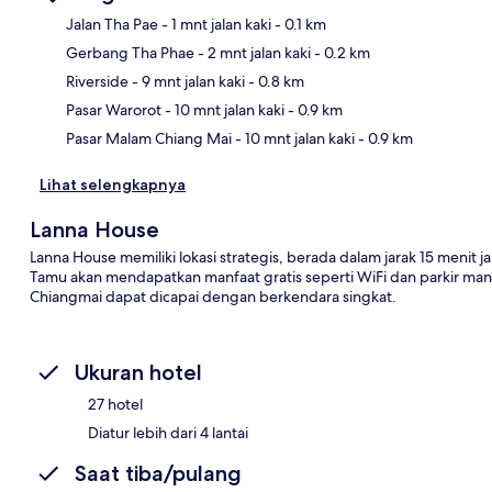
Jalan Tha Pae
- 1 mnt jalan kaki
- 0.1 km
Gerbang Tha Phae
- 2 mnt jalan kaki
- 0.2 km
Pet
Riverside
- 9 mnt jalan kaki
- 0.8 km
Pasar Warorot
- 10 mnt jalan kaki
- 0.9 km
Pasar Malam Chiang Mai
- 10 mnt jalan kaki
- 0.9 km
Lihat selengkapnya
Lanna House
Lanna House memiliki lokasi strategis, berada dalam jarak 15 menit 
Tamu akan mendapatkan manfaat gratis seperti WiFi dan parkir mandi
Chiangmai dapat dicapai dengan berkendara singkat.
Ukuran hotel
27 hotel
Diatur lebih dari 4 lantai
Saat tiba/pulang