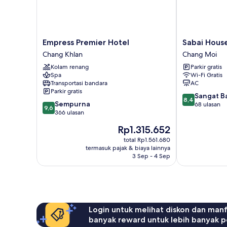
Empress
Sabai
Empress Premier Hotel
Sabai Hous
Premier
House
Chang Khlan
Chang Moi
Hotel
Chang
Kolam renang
Parkir gratis
Chang
Moi
Spa
Wi-Fi Gratis
Khlan
Transportasi bandara
AC
Parkir gratis
8.4
Sangat B
8,4
9.6
Sempurna
dari
68 ulasan
9,6
dari
366 ulasan
10,
10,
Sangat
Harga
Rp1.315.652
Sempurna,
Baik,
sekarang
366
total Rp1.561.680
68
Rp1.315.652
termasuk pajak & biaya lainnya
ulasan
ulasan
3 Sep - 4 Sep
Login untuk melihat diskon dan man
banyak reward untuk lebih banyak p