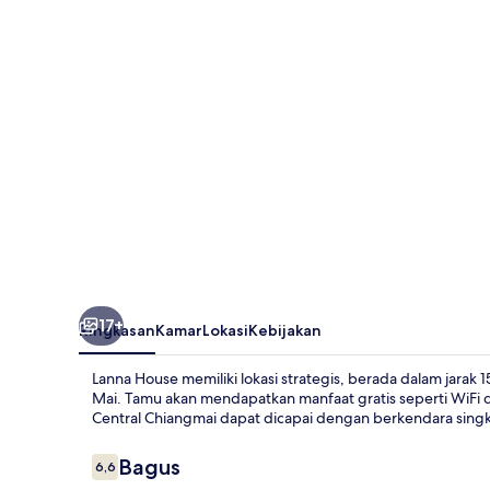
17+
Ringkasan
Kamar
Lokasi
Kebijakan
Lanna House memiliki lokasi strategis, berada dalam jarak
Mai. Tamu akan mendapatkan manfaat gratis seperti WiFi da
Central Chiangmai dapat dicapai dengan berkendara singk
Ulasan
Bagus
6,6
6,6 dari 10