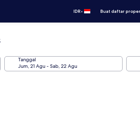
•
IDR
Buat daftar prope
s
Tanggal