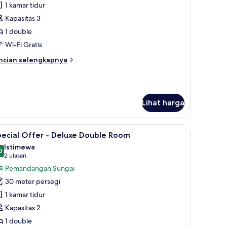
uite
1 kamar tidur
Kapasitas 3
1 double
Wi-Fi Gratis
ncian
ncian selengkapnya
bih
njut
tuk
ite
Lihat harga
n dari kamar
ihat
Pemandangan dari kamar
7
pecial Offer - Deluxe Double Room
emua
Istimewa
oto
0
9,0 dari 10
(2
2 ulasan
ntuk
ulasan)
Pemandangan Sungai
pecial
30 meter persegi
ffer
1 kamar tidur
Kapasitas 2
eluxe
1 double
ouble