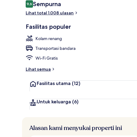
Ulasan
Sempurna
9,6
9,6 dari 10
Eksterior
Lihat total 1.008 ulasan
Fasilitas populer
Kolam renang
Transportasi bandara
Wi-Fi Gratis
Lihat semua
Fasilitas utama
(12)
Untuk keluarga
(6)
Alasan kami menyukai properti ini