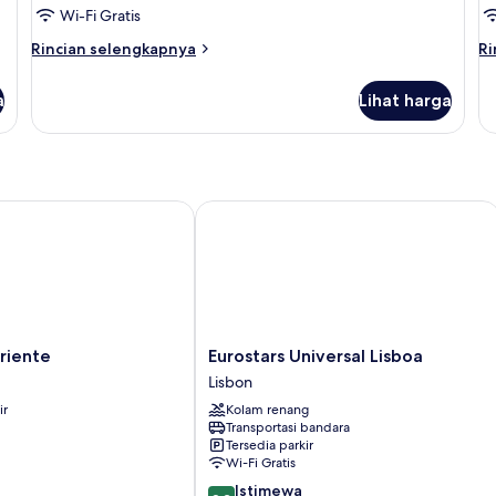
R
Wi-Fi Gratis
Rincian
Ri
Rincian selengkapnya
Ri
lebih
le
lanjut
la
a
Lihat harga
untuk
un
Kamar
Sp
Double
Of
Superior
-
De
Do
ente
Eurostars Universal Lisboa
R
Eurostars
riente
Eurostars Universal Lisboa
Universal
Lisbon
Lisboa
ir
Kolam renang
Lisbon
Transportasi bandara
Tersedia parkir
Wi-Fi Gratis
9.2
Istimewa