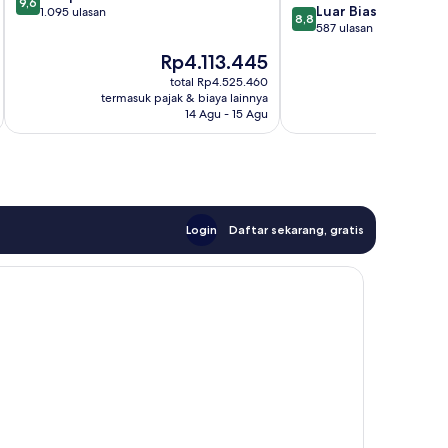
9,6
8.8
Luar Biasa
dari
1.095 ulasan
8,8
dari
587 ulasan
10,
10,
Sempurna,
Harga
H
Rp4.113.445
R
Luar
1.095
sekarang
se
Biasa,
total Rp4.525.460
ulasan
Rp4.113.445
Rp
termasuk pajak & biaya lainnya
termasuk paj
587
14 Agu - 15 Agu
ulasan
Login
Daftar sekarang, gratis