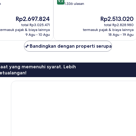
9,2
dari
n
1.336 ulasan
10,
Istimewa,
Harga
Harga
Rp2.697.824
Rp2.513.020
1.336
sekarang
sekarang
total Rp3.025.471
total Rp2.828.980
ulasan
Rp2.697.824
Rp2.513.020
termasuk pajak & biaya lainnya
termasuk pajak & biaya lainnya
9 Agu - 10 Agu
18 Agu - 19 Agu
Bandingkan dengan properti serupa
faat yang memenuhi syarat. Lebih
etualangan!