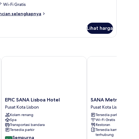
oom
Wi-Fi Gratis
ncian
ncian selengkapnya
bih
njut
Lihat harga
tuk
ecial
fer
luxe
uble
EPIC SANA Lisboa Hotel
SANA Metropolitan Ho
oom
EPIC
SANA
EPIC SANA Lisboa Hotel
SANA Metropolitan 
SANA
Metropolitan
Pusat Kota Lisbon
Pusat Kota Lisbon
Lisboa
Hotel
Kolam renang
Tersedia parkir
Hotel
Pusat
Spa
Wi-Fi Gratis
Pusat
Kota
Transportasi bandara
Restoran
Kota
Lisbon
Tersedia parkir
Tersedia kamar
Lisbon
terhubung
9.6
Sempurna