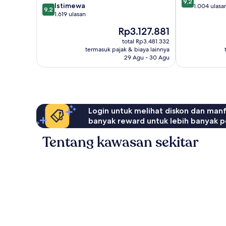
9,2
9.2
Istimewa
dari
1.004 ulasa
9,2
dari
1.619 ulasan
10,
10,
Istimewa,
Harga
Rp3.127.881
Istimewa,
1.004
sekarang
1.619
total Rp3.481.332
ulasan
Rp3.127.881
termasuk pajak & biaya lainnya
ulasan
29 Agu - 30 Agu
Login untuk melihat diskon dan man
banyak reward untuk lebih banyak p
Tentang kawasan sekitar