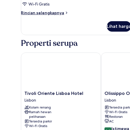
Wi-Fi Gratis
Rincian
Rincian selengkapnya
lebih
lanjut
Lihat harg
untuk
Kamar
Keluarga
Properti serupa
Tivoli Oriente Lisboa Hotel
Olissippo Ori
Tivoli
Olissippo
Tivoli Oriente Lisboa Hotel
Olissippo O
Oriente
Oriente
Lisbon
Lisbon
Lisboa
Lisbon
Kolam renang
Tersedia park
Hotel
Ramah hewan
Wi-Fi Gratis
Lisbon
peliharaan
Restoran
Tersedia parkir
AC
Wi-Fi Gratis
9.2
Istimewa