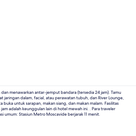
Teras roofto
ra dan menawarkan antar-jemput bandara (tersedia 24 jam). Tamu
 jaringan dalam, facial, atau perawatan tubuh, dan River Lounge,
ta buka untuk sarapan, makan siang, dan makan malam. Fasilitas
Ruang peraw
am adalah keunggulan lain di hotel mewah ini. . Para traveler
asi umum: Stasiun Metro Moscavide berjarak 11 menit.