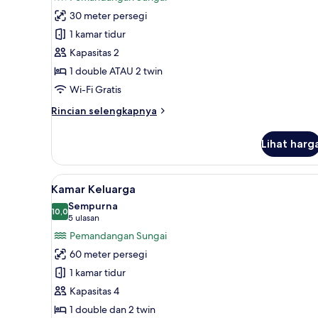
Kamar
30 meter persegi
Double
1 kamar tidur
atau
Kapasitas 2
Twin
1 double ATAU 2 twin
Deluks
Wi-Fi Gratis
Rincian
Rincian selengkapnya
lebih
lanjut
Lihat harg
untuk
Kamar
Double
Lihat
Kamar Keluarga | Seprai premiu
8
atau
Kamar Keluarga
semua
Twin
Sempurna
Deluks
foto
10,0
10,0 dari 10
(5
5 ulasan
untuk
ulasan)
Pemandangan Sungai
Kamar
60 meter persegi
Keluarga
1 kamar tidur
Kapasitas 4
1 double dan 2 twin