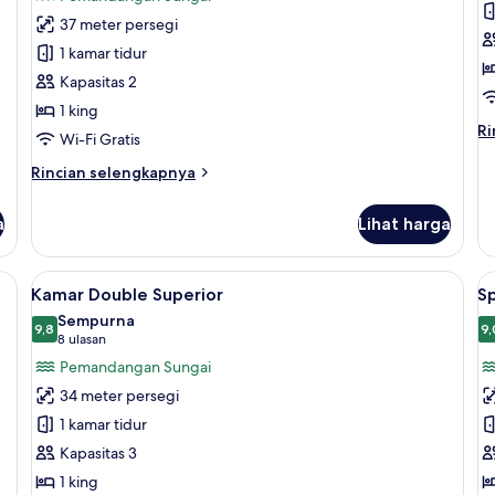
Kamar
S
37 meter persegi
Double
1 kamar tidur
Premium
Kapasitas 2
1 king
Ri
Ri
Wi-Fi Gratis
le
la
Rincian
Rincian selengkapnya
un
lebih
Su
lanjut
a
Lihat harga
untuk
Kamar
Double
m, minibar, brankas, dan meja kerja
Lihat
Kamar Double Superior | Pemandanga
L
5
Premium
Kamar Double Superior
S
semua
s
Sempurna
foto
9,8
f
9,
9,8 dari 10
(8
8 ulasan
untuk
u
ulasan)
Pemandangan Sungai
Kamar
S
34 meter persegi
Double
O
1 kamar tidur
Superior
-
Kapasitas 3
D
1 king
D