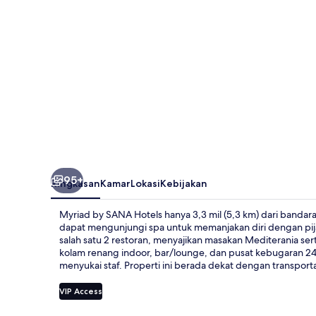
95+
Ringkasan
Kamar
Lokasi
Kebijakan
Myriad by SANA Hotels hanya 3,3 mil (5,3 km) dari banda
dapat mengunjungi spa untuk memanjakan diri dengan pijat
salah satu 2 restoran, menyajikan masakan Mediterania ser
kolam renang indoor, bar/lounge, dan pusat kebugaran 24 j
menyukai staf. Properti ini berada dekat dengan transport
VIP Access