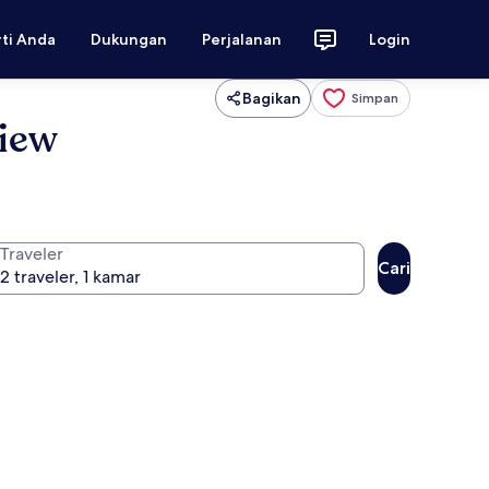
rti Anda
Dukungan
Perjalanan
Login
Bagikan
Simpan
View
Traveler
Cari