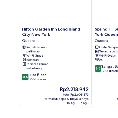
Access,
Roll-
in
Shwr)
Hilton
SpringHill
Hilton Garden Inn Long Island
SpringHill 
Garden
Suites
City New York
York Queen
Inn
by
Queens
Queens
Long
Marriott
Island
Ramah hewan
New
Gratis Sarap
peliharaan
Tersedia park
City
York
Wi-Fi Gratis
Wi-Fi Gratis
New
Queens
Restoran
AC
York
Queens
Tersedia kamar
8.2
Queens
Sangat B
terhubung
8,2
dari
1.783 ulasan
8.6
Luar Biasa
10,
8,6
dari
1.066 ulasan
Sangat
10,
Baik,
Harga
Rp2.218.942
Luar
1.783
sekarang
Biasa,
ulasan
total Rp2.608.876
Rp2.218.942
1.066
termasuk pajak & biaya lainnya
ulasan
16 Agu - 17 Agu