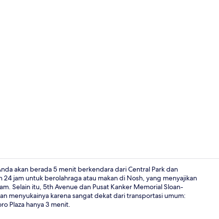
Brankas, meja
nda akan berada 5 menit berkendara dari Central Park dan
n 24 jam untuk berolahraga atau makan di Nosh, yang menyajikan
m. Selain itu, 5th Avenue dan Pusat Kanker Memorial Sloan-
Melayani sa
wan menyukainya karena sangat dekat dari transportasi umum:
ro Plaza hanya 3 menit.