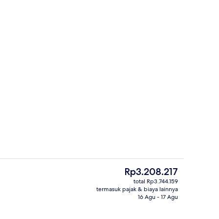
 kerja, setrika/meja setrika, dan tempat tidur bayi gratis
Resepsionis
Harga
Rp3.208.217
saat
total Rp3.744.159
ini
termasuk pajak & biaya lainnya
rapan dan makan malam
Bar (di properti)
Rp3.208.217
16 Agu - 17 Agu