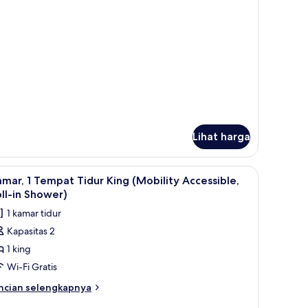
njut
tuk
mar,
empat
dur
ng,
emandangan
ta
igh
oor)
Lihat harga
ka, dan tempat tidur bayi gratis
ihat
Brankas, meja kerja, setrika/meja setrika, dan 
7
mar, 1 Tempat Tidur King (Mobility Accessible,
emua
ll-in Shower)
oto
1 kamar tidur
ntuk
Kapasitas 2
amar,
1 king
empat
Wi-Fi Gratis
idur
ncian
ncian selengkapnya
ing
bih