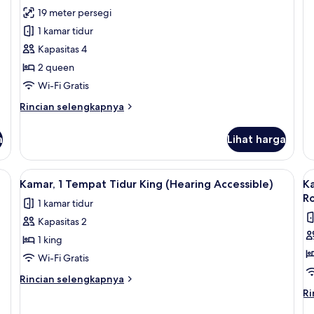
la
ulasan)
19 meter persegi
un
1 kamar tidur
Ka
1
Kapasitas 4
T
2 queen
Ti
Ki
Wi-Fi Gratis
p
Rincian
Rincian selengkapnya
ko
lebih
(H
lanjut
Fl
a
Lihat harga
untuk
Kamar
Deluks,
Lihat
Perlengkapan mandi gratis, pengering rambut, dan handuk
Brankas, meja kerja, setrika/meja setri
L
7
2
Kamar, 1 Tempat Tidur King (Hearing Accessible)
Ka
semua
s
Tempat
Ro
1 kamar tidur
Tidur
foto
f
Queen
Kapasitas 2
untuk
u
Kamar,
K
1 king
1
1
Wi-Fi Gratis
Tempat
T
Rincian
Rincian selengkapnya
Tidur
T
lebih
Ri
Ri
King
lanjut
K
le