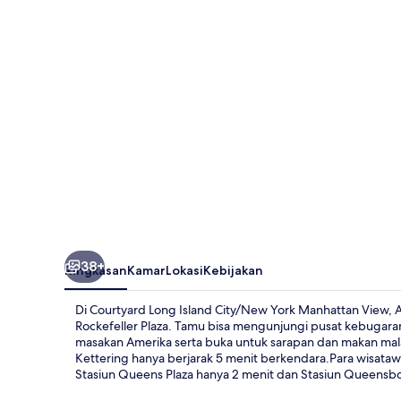
City/New
York
Manhattan
View
38+
Ringkasan
Kamar
Lokasi
Kebijakan
Di Courtyard Long Island City/New York Manhattan View, A
Rockefeller Plaza. Tamu bisa mengunjungi pusat kebugara
masakan Amerika serta buka untuk sarapan dan makan mala
Kettering hanya berjarak 5 menit berkendara.Para wisata
Stasiun Queens Plaza hanya 2 menit dan Stasiun Queensbo