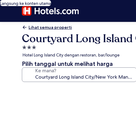
Langsung ke konten utama
Lihat semua properti
Courtyard Long Island
Properti
bintang
Hotel Long Island City dengan restoran, bar/lounge
3.0
Pilih tanggal untuk melihat harga
Ke mana?
Galeri
foto
untuk
Courtyard
Long
Island