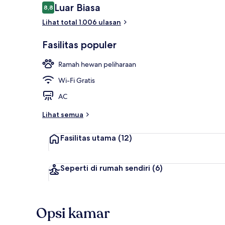
Ulasan
Luar Biasa
8,8
8,8 dari 10
Lihat total 1.006 ulasan
Pemandangan
Fasilitas populer
Ramah hewan peliharaan
Wi-Fi Gratis
AC
Lihat semua
Fasilitas utama
(12)
Seperti di rumah sendiri
(6)
Opsi kamar