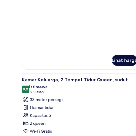
Kamar,
1
Tempat
Tidur
King
Lihat harg
Lihat
1
Kamar Keluarga, 2 Tempat Tidur Queen, sudut
semua
Istimewa
foto
9,0
9,0 dari 10
(12
12 ulasan
untuk
ulasan)
33 meter persegi
Kamar
1 kamar tidur
Keluarga,
Kapasitas 5
2
2 queen
Tempat
Wi-Fi Gratis
Tidur