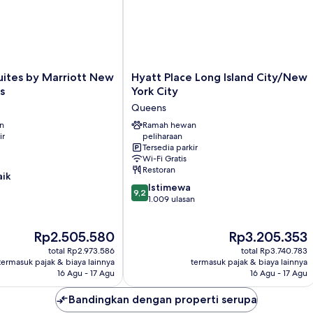
(Mobility/Hearing
Accessible,
Tub)
Hyatt
Suites by Marriott New
Hyatt Place Long Island City/New
Place
s
York City
Long
Queens
Island
an
City/New
Ramah hewan
ir
peliharaan
York
Tersedia parkir
City
Wi-Fi Gratis
Queens
Restoran
aik
9.2
Istimewa
9,2
dari
1.009 ulasan
10,
Istimewa,
Harga
Harga
Rp2.505.580
Rp3.205.353
1.009
sekarang
sekarang
ulasan
total Rp2.973.586
total Rp3.740.783
Rp2.505.580
Rp3.205.353
termasuk pajak & biaya lainnya
termasuk pajak & biaya lainnya
16 Agu - 17 Agu
16 Agu - 17 Agu
Bandingkan dengan properti serupa