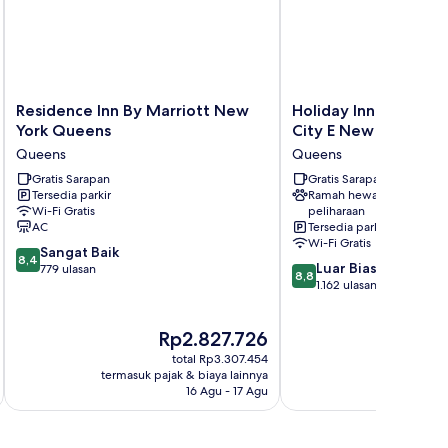
Residence
Holiday
Residence Inn By Marriott New
Holiday Inn Express 
Inn
Inn
York Queens
City E New York by 
By
Express
Queens
Queens
Marriott
Long
New
Gratis Sarapan
Island
Gratis Sarapan
Tersedia parkir
Ramah hewan
York
City
Wi-Fi Gratis
peliharaan
Queens
E
AC
Tersedia parkir
Queens
New
Wi-Fi Gratis
8.4
Sangat Baik
York
8,4
8.8
Luar Biasa
dari
779 ulasan
by
8,8
dari
1.162 ulasan
10,
IHG
10,
Sangat
Queens
Luar
Baik,
Harga
Ha
Rp2.827.726
R
Biasa,
779
sekarang
se
1.162
ulasan
total Rp3.307.454
Rp2.827.726
Rp
ulasan
termasuk pajak & biaya lainnya
termasuk paj
16 Agu - 17 Agu