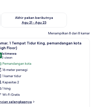
 ini Agu 14 - Agu 16
Periksa ketersediaan untuk akhir pekan berikutnya Agu 21 - A
Akhir pekan berikutnya
Agu 21 - Agu 23
Menampilkan 8 dari 8 kamar
ihat
1
amar, 1 Tempat Tidur King, pemandangan kota
emua
igh Floor)
oto
Istimewa
0
ntuk
9,0 dari 10
(2
2 ulasan
amar,
ulasan)
Pemandangan kota
16 meter persegi
empat
1 kamar tidur
idur
Kapasitas 2
ing,
1 king
emandangan
Wi-Fi Gratis
ota
High
ncian
ncian selengkapnya
loor)
bih