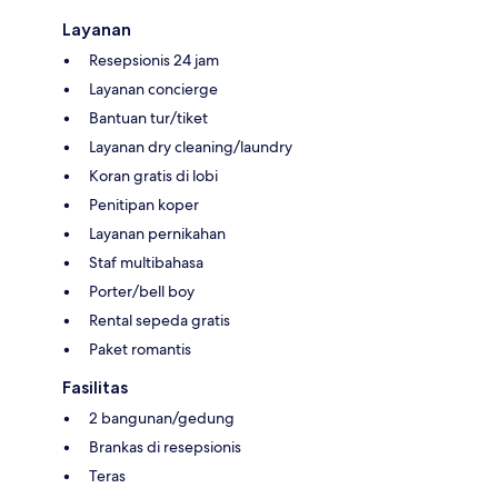
Layanan
Resepsionis 24 jam
Layanan concierge
Bantuan tur/tiket
Layanan dry cleaning/laundry
Koran gratis di lobi
Penitipan koper
Layanan pernikahan
Staf multibahasa
Porter/bell boy
Rental sepeda gratis
Paket romantis
Fasilitas
2 bangunan/gedung
Brankas di resepsionis
Teras