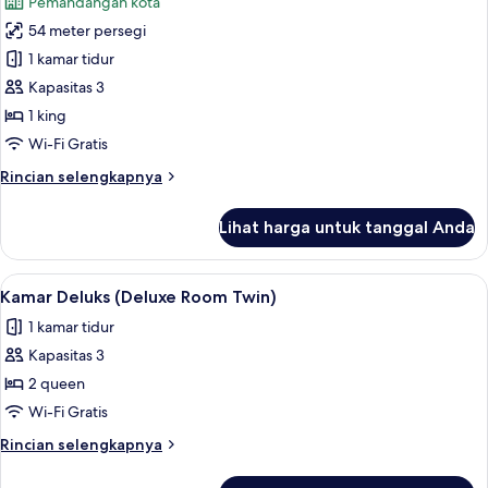
Pemandangan kota
foto
54 meter persegi
untuk
Kamar
1 kamar tidur
Premier
Kapasitas 3
1 king
Wi-Fi Gratis
Rincian
Rincian selengkapnya
lebih
lanjut
Lihat harga untuk tanggal Anda
untuk
Kamar
Premier
Lihat
Seprai premium, selimut bulu angsa, b
3
Kamar Deluks (Deluxe Room Twin)
semua
1 kamar tidur
foto
Kapasitas 3
untuk
Kamar
2 queen
Deluks
Wi-Fi Gratis
(Deluxe
Rincian
Rincian selengkapnya
Room
lebih
Twin)
lanjut