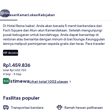
belumnya
Berikutnya
79+
Ringkasan
Kamar
Lokasi
Kebijakan
Di Hotel Reina Isabel, Anda akan berada 5 menit berkendara dari
Foch Square dan Alun-alun Kemerdekaan. Setelah mengunjungi
pusat kebugaran untuk berolahraga, Anda dapat bersantap di
restoran atau bersantai dengan minum di bar/lounge.Keunggulan
lainnya meliputi peminjaman sepeda gratis dan teras. Para traveler
terkesan dengan staf. Transportasi umum berada tidak jauh: Stasiun
El Ejido berjarak 13 menit dan Stasiun Pradera berjarak 14 menit.
VIP Access
Harga
Rp1.459.836
Interior
saat
total Rp1.632.720
ini
4 Sep - 5 Sep
Rp1.459.836
Ulasan
Istimewa
9,0
Lihat total 1.002 ulasan
9,0 dari 10
Fasilitas populer
Transportasi bandara
Ramah hewan peliharaan