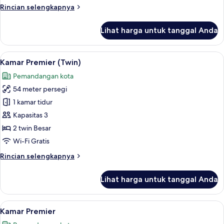
Rincian
Rincian selengkapnya
lebih
lanjut
Lihat harga untuk tanggal Anda
untuk
Kamar
Deluks
Lihat
Seprai premium, selimut bulu angsa, b
6
Kamar Premier (Twin)
semua
Pemandangan kota
foto
54 meter persegi
untuk
Kamar
1 kamar tidur
Premier
Kapasitas 3
(Twin)
2 twin Besar
Wi-Fi Gratis
Rincian
Rincian selengkapnya
lebih
lanjut
Lihat harga untuk tanggal Anda
untuk
Kamar
Premier
Lihat
Kamar Premier | Seprai premium, selim
6
(Twin)
Kamar Premier
semua