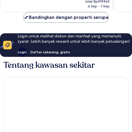
total Rp919.963
ulasan
ulasan
Rp919.963
6 Sep - 7 Sep
Bandingkan dengan properti serupa
Login untuk melihat diskon dan manfaat yang memenuhi
syarat. Lebih banyak reward untuk lebih banyak petualangan!
Login
Daftar sekarang, gratis
Tentang kawasan sekitar