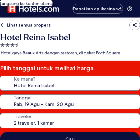
Langsung ke konten utama
Dapatkan aplikasinya
Lihat semua properti
Hotel Reina Isabel
Properti
bintang
Hotel gaya Beaux Arts dengan restoran, di dekat Foch Square
3.5
Pilih tanggal untuk melihat harga
Ke mana?
Tanggal
Traveler
Cari