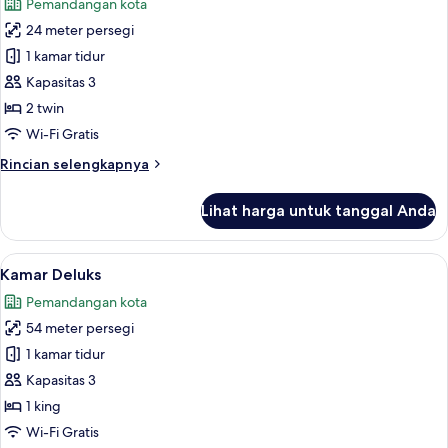
Pemandangan kota
foto
24 meter persegi
untuk
Kamar
1 kamar tidur
Twin
Kapasitas 3
Standar
2 twin
Wi-Fi Gratis
Rincian
Rincian selengkapnya
lebih
lanjut
Lihat harga untuk tanggal Anda
untuk
Kamar
Twin
Lihat
Seprai premium, selimut bulu angsa, b
7
Standar
Kamar Deluks
semua
Pemandangan kota
foto
54 meter persegi
untuk
Kamar
1 kamar tidur
Deluks
Kapasitas 3
1 king
Wi-Fi Gratis