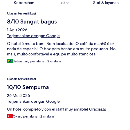
Kebersihan
Lokasi
Staf & layanan
Ulasan
Ulasan terverifikasi
8/10 Sangat bagus
1 Agu 2026
Terjemahkan dengan Google
O hotel é muito bom. Bem localizado. O café da manhã é ok,
nada de especial. O box para banho era muito pequeno. No
mais, muito confortável e equipe muito atenciosa
Sebastian, perjalanan 2 malam
Ulasan terverifikasi
10/10 Sempurna
26 Mei 2026
Terjemahkan dengan Google
Un hotel completo y con el staff muy amable! Gracias🙏
Okan, perjalanan 2 malam