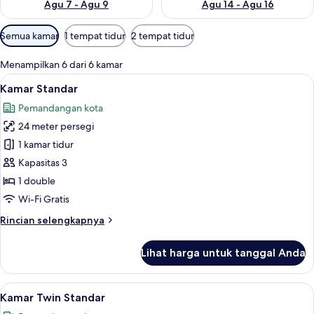
Agu 7 - Agu 9
Agu 14 - Agu 16
Filter
Semua kamar
1 tempat tidur
2 tempat tidur
tersedia
untuk
Menampilkan 6 dari 6 kamar
kamar
Lihat
Seprai premium, selimut bulu angsa, b
6
Kamar Standar
semua
Pemandangan kota
foto
24 meter persegi
untuk
Kamar
1 kamar tidur
Standar
Kapasitas 3
1 double
Wi-Fi Gratis
Rincian
Rincian selengkapnya
lebih
lanjut
Lihat harga untuk tanggal Anda
untuk
Kamar
Standar
Lihat
Kamar Twin Standar | Seprai premium, 
7
Kamar Twin Standar
semua