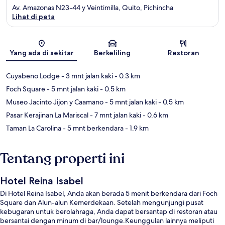
Av. Amazonas N23-44 y Veintimilla, Quito, Pichincha
Lihat di peta
Peta
Yang ada di sekitar
Berkeliling
Restoran
Cuyabeno Lodge
- 3 mnt jalan kaki
- 0.3 km
Foch Square
- 5 mnt jalan kaki
- 0.5 km
Museo Jacinto Jijon y Caamano
- 5 mnt jalan kaki
- 0.5 km
Pasar Kerajinan La Mariscal
- 7 mnt jalan kaki
- 0.6 km
Taman La Carolina
- 5 mnt berkendara
- 1.9 km
Tentang properti ini
Hotel Reina Isabel
Di Hotel Reina Isabel, Anda akan berada 5 menit berkendara dari Foch
Square dan Alun-alun Kemerdekaan. Setelah mengunjungi pusat
kebugaran untuk berolahraga, Anda dapat bersantap di restoran atau
bersantai dengan minum di bar/lounge.Keunggulan lainnya meliputi