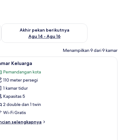
n ini Agu 7 - Agu 9
Periksa ketersediaan untuk akhir pekan berikutnya Agu 14 - A
Akhir pekan berikutnya
Agu 14 - Agu 16
Menampilkan 9 dari 9 kamar
r, brankas, dan meja kerja
ihat
Kamar Keluarga | Seprai premium, minibar, br
8
amar Keluarga
emua
Pemandangan kota
oto
110 meter persegi
ntuk
amar
1 kamar tidur
eluarga
Kapasitas 5
2 double dan 1 twin
Wi-Fi Gratis
ncian
ncian selengkapnya
bih
njut
tuk