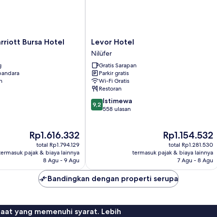
Levor
rriott Bursa Hotel
Levor Hotel
Hotel
Nilüfer
Nilüfer
g
Gratis Sarapan
 bandara
Parkir gratis
n
Wi-Fi Gratis
Restoran
9.2
Istimewa
9,2
dari
558 ulasan
10,
Istimewa,
Harga
Harga
Rp1.616.332
Rp1.154.532
558
sekarang
sekarang
ulasan
total Rp1.794.129
total Rp1.281.530
Rp1.616.332
Rp1.154.532
termasuk pajak & biaya lainnya
termasuk pajak & biaya lainnya
8 Agu - 9 Agu
7 Agu - 8 Agu
Bandingkan dengan properti serupa
faat yang memenuhi syarat. Lebih