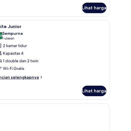
amar
Lihat harga
luarga
 meja kerja
ihat
Suite Junior | Seprai premium, minibar, brank
1
ite Junior
emua
Sempurna
oto
,0
10,0 dari 10
(1
1 ulasan
ntuk
ulasan)
2 kamar tidur
uite
Kapasitas 4
unior
1 double dan 2 twin
Wi-Fi Gratis
ncian
ncian selengkapnya
bih
njut
Lihat harga
tuk
ite
nior