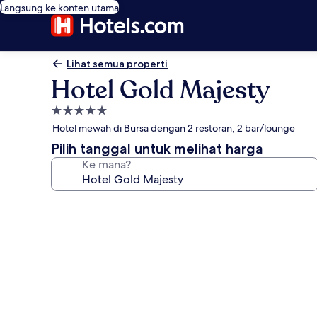
Langsung ke konten utama
Lihat semua properti
Hotel Gold Majesty
Properti
bintang
Hotel mewah di Bursa dengan 2 restoran, 2 bar/lounge
5.0
Pilih tanggal untuk melihat harga
Ke mana?
Galeri
foto
untuk
Hotel
Gold
Majesty