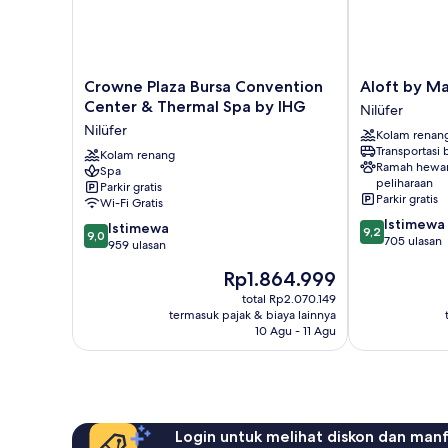
Crowne
Aloft
Crowne Plaza Bursa Convention
Aloft by Ma
Plaza
by
Center & Thermal Spa by IHG
Nilüfer
Bursa
Marriott
Nilüfer
Kolam renan
Convention
Bursa
Transportasi
Center
Kolam renang
Hotel
Ramah hewa
Spa
&
Nilüfer
peliharaan
Parkir gratis
Thermal
Parkir gratis
Wi-Fi Gratis
Spa
9.2
Istimewa
9.0
by
Istimewa
9,2
9,0
dari
705 ulasan
dari
IHG
959 ulasan
10,
10,
Nilüfer
Harga
Rp1.864.999
Istimewa,
Istimewa,
sekarang
705
959
total Rp2.070.149
Rp1.864.999
ulasan
termasuk pajak & biaya lainnya
ulasan
10 Agu - 11 Agu
Login untuk melihat diskon dan man