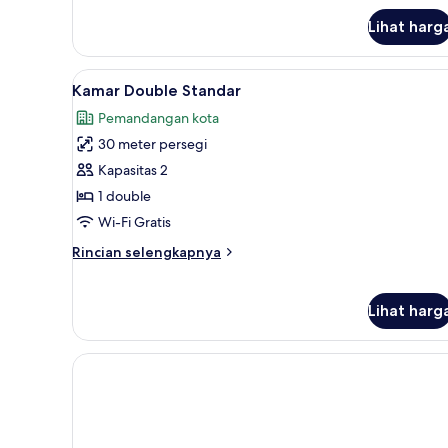
lanjut
Lihat harg
untuk
Kamar
Superior
Lihat
Kamar Double Standar | Seprai
1
Kamar Double Standar
semua
Pemandangan kota
foto
30 meter persegi
untuk
Kamar
Kapasitas 2
Double
1 double
Standar
Wi-Fi Gratis
Rincian
Rincian selengkapnya
lebih
lanjut
untuk
Lihat harg
Kamar
Double
Standar