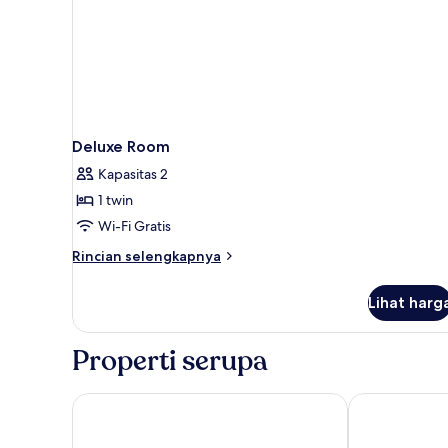
Deluxe Room
Kapasitas 2
1 twin
Wi-Fi Gratis
Rincian
Rincian selengkapnya
lebih
lanjut
Lihat harg
untuk
Deluxe
Room
Properti serupa
Crowne Plaza Bursa Convention Center & Thermal 
Aloft by Marr