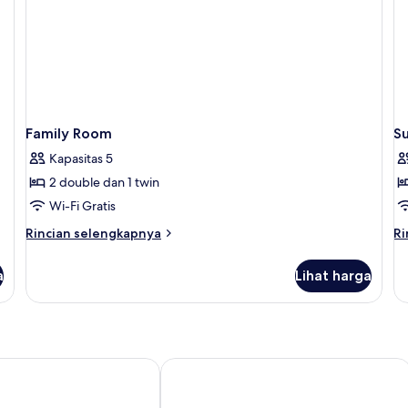
Family Room
S
Kapasitas 5
2 double dan 1 twin
Wi-Fi Gratis
Rincian
Ri
Rincian selengkapnya
Ri
lebih
le
lanjut
la
a
Lihat harga
untuk
un
Family
Su
Room
R
Spa by IHG
iott Bursa Hotel
Levor Hotel