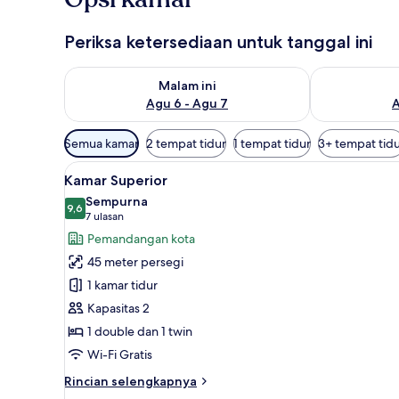
Periksa ketersediaan untuk tanggal ini
Periksa ketersediaan untuk malam ini Agu 6 - Agu 7
Periksa keter
Malam ini
Agu 6 - Agu 7
A
Filter
Semua kamar
2 tempat tidur
1 tempat tidur
3+ tempat tid
tersedia
Lihat
Kamar Superior | Seprai premiu
untuk
6
Kamar Superior
semua
kamar
Sempurna
foto
9,6
9,6 dari 10
(7
7 ulasan
untuk
ulasan)
Pemandangan kota
Kamar
45 meter persegi
Superior
1 kamar tidur
Kapasitas 2
1 double dan 1 twin
Wi-Fi Gratis
Rincian
Rincian selengkapnya
lebih