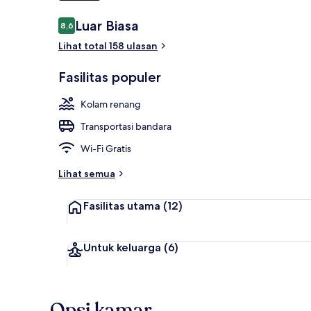
Ulasan
Luar Biasa
8,6
8,6 dari 10
Kolam renan
Lihat total 158 ulasan
Fasilitas populer
Kolam renang
Transportasi bandara
Wi-Fi Gratis
Lihat semua
Fasilitas utama
(12)
Untuk keluarga
(6)
Opsi kamar