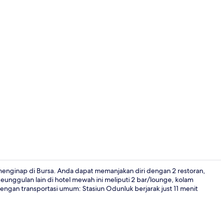
Kamar Keluar
enginap di Bursa. Anda dapat memanjakan diri dengan 2 restoran,
eunggulan lain di hotel mewah ini meliputi 2 bar/lounge, kolam
engan transportasi umum: Stasiun Odunluk berjarak just 11 menit
Ruang duduk