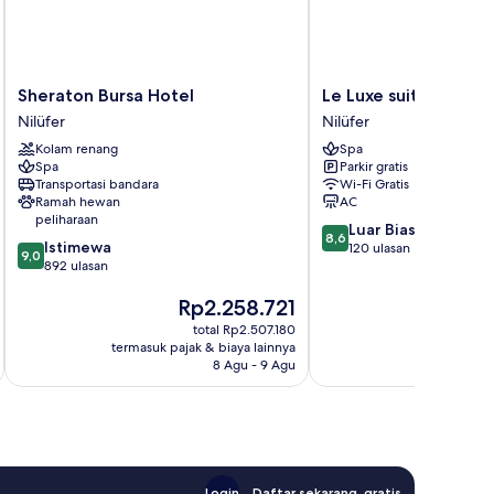
Sheraton
Le
Sheraton Bursa Hotel
Le Luxe suites hotel
Bursa
Luxe
Nilüfer
Nilüfer
Hotel
suites
Kolam renang
Spa
Nilüfer
hotel
Spa
Parkir gratis
&
Transportasi bandara
Wi-Fi Gratis
SPA
Ramah hewan
AC
Nilüfer
peliharaan
8.6
Luar Biasa
8,6
9.0
Istimewa
dari
120 ulasan
9,0
dari
892 ulasan
10,
10,
Luar
Harga
Rp2.258.721
Istimewa,
Biasa,
sekarang
892
120
total Rp2.507.180
Rp2.258.721
R
ulasan
ulasan
termasuk pajak & biaya lainnya
termasuk paj
8 Agu - 9 Agu
Login
Daftar sekarang, gratis