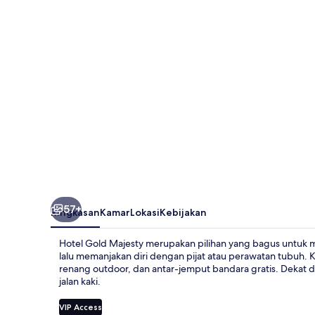
57+
Ringkasan
Kamar
Lokasi
Kebijakan
Hotel Gold Majesty merupakan pilihan yang bagus untuk m
lalu memanjakan diri dengan pijat atau perawatan tubuh. K
renang outdoor, dan antar-jemput bandara gratis. Dekat d
jalan kaki.
VIP Access