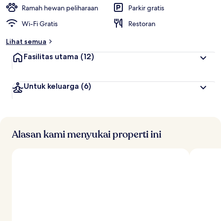
t
Ramah hewan peliharaan
Parkir gratis
e
Wi-Fi Gratis
Restoran
r
b
Lihat semua
a
i
Fasilitas utama
(12)
k
o
Untuk keluarga
(6)
l
e
h
t
r
Alasan kami menyukai properti ini
a
v
e
l
e
r