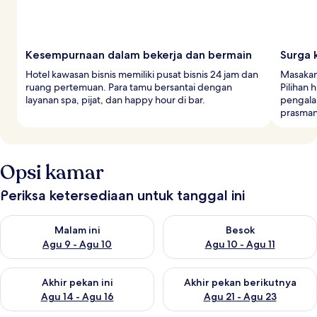
Kesempurnaan dalam bekerja dan bermain
Surga 
Hotel kawasan bisnis memiliki pusat bisnis 24 jam dan
Masakan 
ruang pertemuan. Para tamu bersantai dengan
Pilihan 
layanan spa, pijat, dan happy hour di bar.
pengala
prasman
Opsi kamar
Periksa ketersediaan untuk tanggal ini
Periksa ketersediaan untuk malam ini Agu 9 - Agu 10
Periksa ketersediaan untuk be
Malam ini
Besok
Agu 9 - Agu 10
Agu 10 - Agu 11
Periksa ketersediaan untuk akhir pekan ini Agu 14 - Agu 16
Periksa ketersediaan untuk ak
Akhir pekan ini
Akhir pekan berikutnya
Agu 14 - Agu 16
Agu 21 - Agu 23