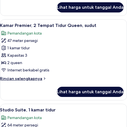
lanjut
Lihat harga untuk tanggal Anda
untuk
Kamar
Deluks,
Lihat
Kamar Premier, 2 Tempat Tidur Queen, 
7
1
Kamar Premier, 2 Tempat Tidur Queen, sudut
semua
Tempat
Pemandangan kota
Tidur
foto
King
47 meter persegi
untuk
Kamar
1 kamar tidur
Premier,
Kapasitas 3
2
2 queen
Tempat
Internet berkabel gratis
Tidur
Rincian
Rincian selengkapnya
Queen,
lebih
sudut
lanjut
Lihat harga untuk tanggal Anda
untuk
Kamar
Premier,
Lihat
Studio Suite, 1 kamar tidur | Selimut 
9
2
Studio Suite, 1 kamar tidur
semua
Tempat
Pemandangan kota
Tidur
foto
Queen,
64 meter persegi
untuk