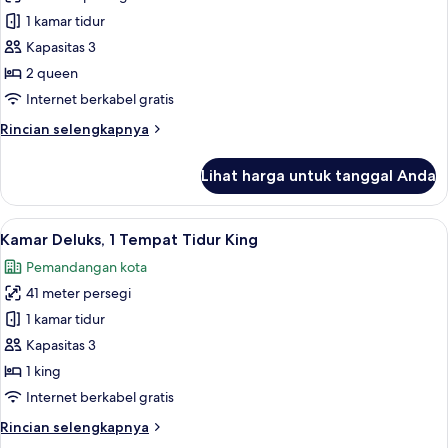
Kamar
1 kamar tidur
Standar,
Kapasitas 3
2
2 queen
Tempat
Internet berkabel gratis
Tidur
Rincian
Rincian selengkapnya
Queen
lebih
lanjut
Lihat harga untuk tanggal Anda
untuk
Kamar
Standar,
Lihat
Kamar Deluks, 1 Tempat Tidur King | S
7
2
Kamar Deluks, 1 Tempat Tidur King
semua
Tempat
Pemandangan kota
Tidur
foto
Queen
41 meter persegi
untuk
Kamar
1 kamar tidur
Deluks,
Kapasitas 3
1
1 king
Tempat
Internet berkabel gratis
Tidur
Rincian
Rincian selengkapnya
King
lebih