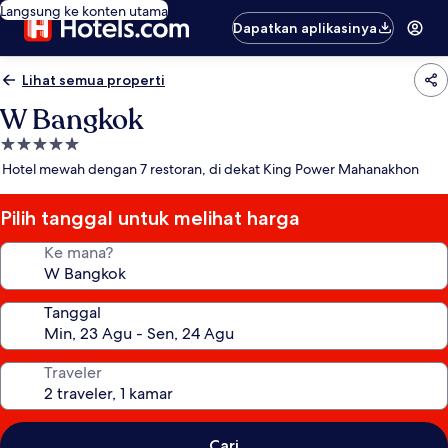
Langsung ke konten utama
Dapatkan aplikasinya
Lihat semua properti
W Bangkok
Properti
bintang
Hotel mewah dengan 7 restoran, di dekat King Power Mahanakhon
5.0
Pilih tanggal untuk melihat harga
Ke mana?
Tanggal
Traveler
Cari