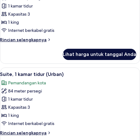
sudut
Studio
1 kamar tidur
Suite,
Kapasitas 3
1
1 king
kamar
Internet berkabel gratis
tidur
Rincian
Rincian selengkapnya
lebih
lanjut
Lihat harga untuk tanggal Anda
untuk
Studio
Suite,
Lihat
Suite, 1 kamar tidur (Urban) | Selimut
9
1
Suite, 1 kamar tidur (Urban)
semua
kamar
Pemandangan kota
tidur
foto
84 meter persegi
untuk
Suite,
1 kamar tidur
1
Kapasitas 3
kamar
1 king
tidur
Internet berkabel gratis
(Urban)
Rincian
Rincian selengkapnya
lebih