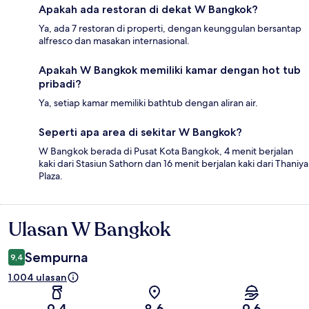
Apakah ada restoran di dekat W Bangkok?
Ya, ada 7 restoran di properti, dengan keunggulan bersantap
alfresco dan masakan internasional.
Apakah W Bangkok memiliki kamar dengan hot tub
pribadi?
Ya, setiap kamar memiliki bathtub dengan aliran air.
Seperti apa area di sekitar W Bangkok?
W Bangkok berada di Pusat Kota Bangkok, 4 menit berjalan
kaki dari Stasiun Sathorn dan 16 menit berjalan kaki dari Thaniya
Plaza.
Ulasan W Bangkok
Ulasan
Sempurna
9,4
1.004 ulasan
9,4
8,6
9,6