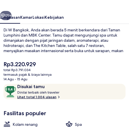
belumnya
Berikutnya
171+
Ringkasan
Kamar
Lokasi
Kebijakan
Di W Bangkok, Anda akan berada 5 menit berkendara dari Taman
Lumphini dan MBK Center. Tamu dapat mengunjungi spa untuk
dimanjakan dengan pijat jaringan dalam, aromaterapi, atau
hidroterapi, dan The Kitchen Table, salah satu 7 restoran,
menyajikan masakan internasional serta buka untuk sarapan, makan
siang, dan makan malam. Keunggulan lain di hotel mewah ini
meliputi 2 bar/lounge, kolam renang outdoor, dan bar tepi kolam
Harga
Rp3.220.929
renang. Para traveler menyukai staf. Properti ini berada dekat
saat
total Rp3.791.034
dengan transportasi umum: Stasiun Sathorn berjarak 4 menit dan
ini
termasuk pajak & biaya lainnya
Stasiun Saint Louis berjarak 4 menit.
Eksterior
Rp3.220.929
14 Agu - 15 Agu
Ulasan
9,4
Disukai tamu
D
dari
Dinilai terbaik oleh traveler
i
Lihat total 1.004 ulasan
10,
n
Disukai
i
tamu
Fasilitas populer
l
a
i
Kolam renang
Spa