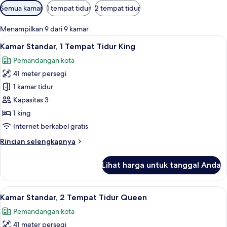
Filter
Semua kamar
1 tempat tidur
2 tempat tidur
tersedia
untuk
Menampilkan 9 dari 9 kamar
kamar
Lihat
Kamar Standar, 1 Tempat Tidur King | 
8
Kamar Standar, 1 Tempat Tidur King
semua
Pemandangan kota
foto
41 meter persegi
untuk
Kamar
1 kamar tidur
Standar,
Kapasitas 3
1
1 king
Tempat
Internet berkabel gratis
Tidur
Rincian
Rincian selengkapnya
King
lebih
lanjut
Lihat harga untuk tanggal Anda
untuk
Kamar
Standar,
Lihat
Kamar Standar, 2 Tempat Tidur Queen |
8
1
Kamar Standar, 2 Tempat Tidur Queen
semua
Tempat
Pemandangan kota
Tidur
foto
King
41 meter persegi
untuk