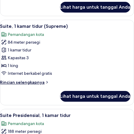
lanjut
Lihat harga untuk tanggal Anda
untuk
Suite,
1
Lihat
Suite, 1 kamar tidur (Supreme) | Selim
12
kamar
Suite, 1 kamar tidur (Supreme)
semua
tidur
Pemandangan kota
(Urban)
foto
84 meter persegi
untuk
Suite,
1 kamar tidur
1
Kapasitas 3
kamar
1 king
tidur
Internet berkabel gratis
(Supreme)
Rincian
Rincian selengkapnya
lebih
lanjut
Lihat harga untuk tanggal Anda
untuk
Suite,
1
Lihat
Suite Presidensial, 1 kamar tidur | Se
15
kamar
Suite Presidensial, 1 kamar tidur
semua
tidur
Pemandangan kota
(Supreme)
foto
188 meter persegi
untuk