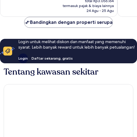
368
88
total Rp3.056.164
Rp2.596.573
termasuk pajak & biaya lainnya
ulasan
ulasan
24 Agu - 25 Agu
Bandingkan dengan properti serupa
Login untuk melihat diskon dan manfaat yang memenuhi
syarat. Lebih banyak reward untuk lebih banyak petualangan!
Login
Daftar sekarang, gratis
Tentang kawasan sekitar