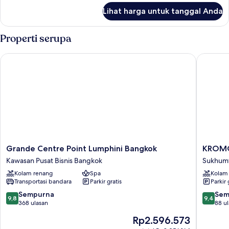
lanjut
Lihat harga untuk tanggal Anda
untuk
Suite
Presidensial,
Properti serupa
1
kamar
Grande Centre Point Lumphini Bangkok
KROMO Ba
tidur
Grande
KROM
Grande Centre Point Lumphini Bangkok
KROMO 
Centre
Bangkok
Kawasan Pusat Bisnis Bangkok
Sukhumv
Point
Curio
Kolam renang
Spa
Kolam
Lumphini
Collecti
Transportasi bandara
Parkir gratis
Parkir 
Bangkok
by
Kawasan
Hilton
9.8
9.4
Sempurna
Sem
9,8
9,4
Pusat
Sukhumv
dari
dari
368 ulasan
88 u
Bisnis
Road
10,
10,
Harga
Rp2.596.573
Bangkok
Sempurna,
Sempur
sekarang