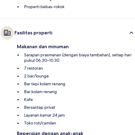
Properti bebas-rokok
Fasilitas properti
Makanan dan minuman
Sarapan prasmanan (dengan biaya tambahan), setiap hari
pukul 06.30–10.30
7 restoran
2 bar/lounge
Bar tepi kolam renang
Bar kolam renang
Kafe
Bersantap privat
Layanan kamar 24 jam
Toko roti/camilan
Bepergian dengan anak-anak