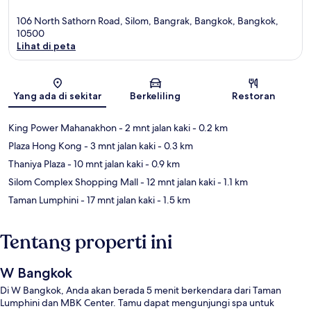
106 North Sathorn Road, Silom, Bangrak, Bangkok, Bangkok,
10500
Lihat di peta
Peta
Yang ada di sekitar
Berkeliling
Restoran
King Power Mahanakhon
- 2 mnt jalan kaki
- 0.2 km
Plaza Hong Kong
- 3 mnt jalan kaki
- 0.3 km
Thaniya Plaza
- 10 mnt jalan kaki
- 0.9 km
Silom Complex Shopping Mall
- 12 mnt jalan kaki
- 1.1 km
Taman Lumphini
- 17 mnt jalan kaki
- 1.5 km
Tentang properti ini
W Bangkok
Di W Bangkok, Anda akan berada 5 menit berkendara dari Taman
Lumphini dan MBK Center. Tamu dapat mengunjungi spa untuk