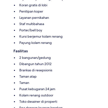
Koran gratis di lobi
Penitipan koper
Layanan pernikahan
Staf multibahasa
Porter/bell boy
Kursi berjemur kolam renang
Payung kolam renang
Fasilitas
2 bangunan/gedung
Dibangun tahun 2012
Brankas di resepsionis
Taman atap
Taman
Pusat kebugaran 24 jam
Kolam renang outdoor
Toko desainer di properti
Spa dengan layanan lengkap