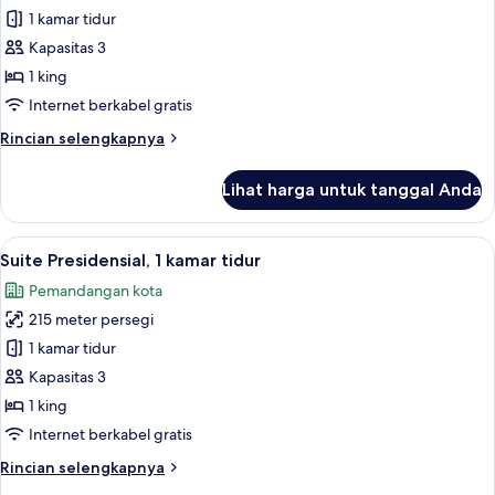
Suite
1 kamar tidur
Presidensial,
Kapasitas 3
1
1 king
kamar
Internet berkabel gratis
tidur
Rincian
Rincian selengkapnya
lebih
lanjut
Lihat harga untuk tanggal Anda
untuk
Suite
Presidensial,
Lihat
Suite Presidensial, 1 kamar tidur | Rua
26
1
Suite Presidensial, 1 kamar tidur
semua
kamar
Pemandangan kota
tidur
foto
215 meter persegi
untuk
Suite
1 kamar tidur
Presidensial,
Kapasitas 3
1
1 king
kamar
Internet berkabel gratis
tidur
Rincian
Rincian selengkapnya
lebih