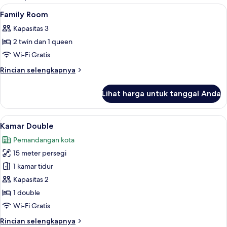
kamar
Lihat
Seprai premium, selimut bulu angsa, b
12
Family Room
semua
Kapasitas 3
foto
2 twin dan 1 queen
untuk
Family
Wi-Fi Gratis
Room
Rincian
Rincian selengkapnya
lebih
lanjut
Lihat harga untuk tanggal Anda
untuk
Family
Room
Lihat
Kamar Double | Seprai premium, selim
20
Kamar Double
semua
Pemandangan kota
foto
15 meter persegi
untuk
Kamar
1 kamar tidur
Double
Kapasitas 2
1 double
Wi-Fi Gratis
Rincian
Rincian selengkapnya