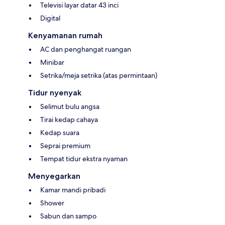
Televisi layar datar 43 inci
Digital
Kenyamanan rumah
AC dan penghangat ruangan
Minibar
Setrika/meja setrika (atas permintaan)
Tidur nyenyak
Selimut bulu angsa
Tirai kedap cahaya
Kedap suara
Seprai premium
Tempat tidur ekstra nyaman
Menyegarkan
Kamar mandi pribadi
Shower
Sabun dan sampo