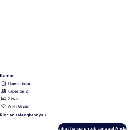
Kamar
1 kamar tidur
Kapasitas 2
2 twin
Wi-Fi Gratis
Rincian
Rincian selengkapnya
lebih
lanjut
Lihat harga untuk tanggal Anda