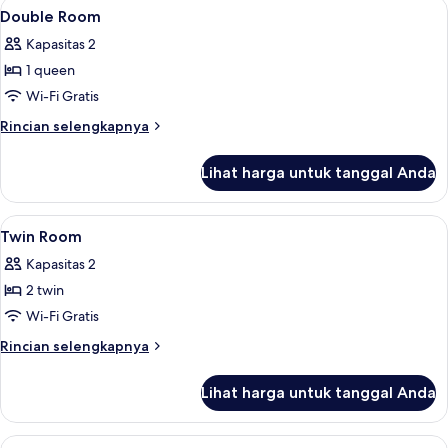
Lihat
Seprai premium, selimut bulu angsa, b
8
Double Room
semua
Kapasitas 2
foto
1 queen
untuk
Double
Wi-Fi Gratis
Room
Rincian
Rincian selengkapnya
lebih
lanjut
Lihat harga untuk tanggal Anda
untuk
Double
Room
Lihat
Seprai premium, selimut bulu angsa, b
6
Twin Room
semua
Kapasitas 2
foto
2 twin
untuk
Twin
Wi-Fi Gratis
Room
Rincian
Rincian selengkapnya
lebih
lanjut
Lihat harga untuk tanggal Anda
untuk
Twin
Room