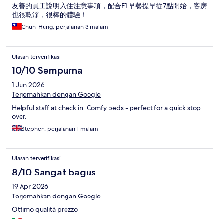
友善的員工說明入住注意事項，配合F1 早餐提早從7點開始，客房
也很乾淨，很棒的體驗！
Chun-Hung, perjalanan 3 malam
Ulasan terverifikasi
10/10 Sempurna
1 Jun 2026
Terjemahkan dengan Google
Helpful staff at check in. Comfy beds - perfect for a quick stop
over.
Stephen, perjalanan 1 malam
Ulasan terverifikasi
8/10 Sangat bagus
19 Apr 2026
Terjemahkan dengan Google
Ottimo qualità prezzo