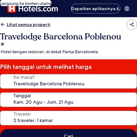
Langsung ke konten utama
Dapatkan aplikasinya
Lihat semua properti
Travelodge Barcelona Poblenou
Properti
bintang
Hotel dengan restoran, di dekat Pantai Barceloneta
1.0
Pilih tanggal untuk melihat harga
Ke mana?
Tanggal
Traveler
Cari