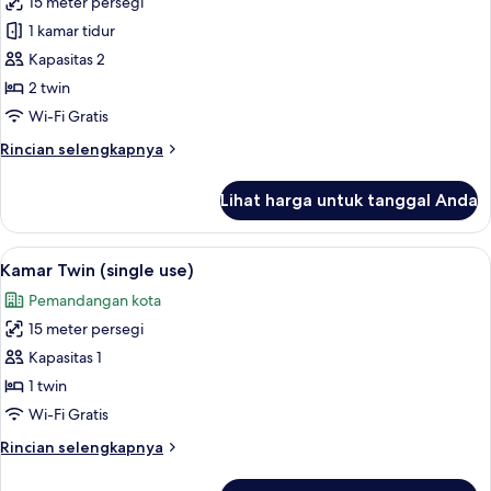
15 meter persegi
untuk
Kamar
1 kamar tidur
Twin
Kapasitas 2
2 twin
Wi-Fi Gratis
Rincian
Rincian selengkapnya
lebih
lanjut
Lihat harga untuk tanggal Anda
untuk
Kamar
Twin
Lihat
Seprai premium, selimut bulu angsa, b
23
Kamar Twin (single use)
semua
Pemandangan kota
foto
15 meter persegi
untuk
Kamar
Kapasitas 1
Twin
1 twin
(single
Wi-Fi Gratis
use)
Rincian
Rincian selengkapnya
lebih
lanjut