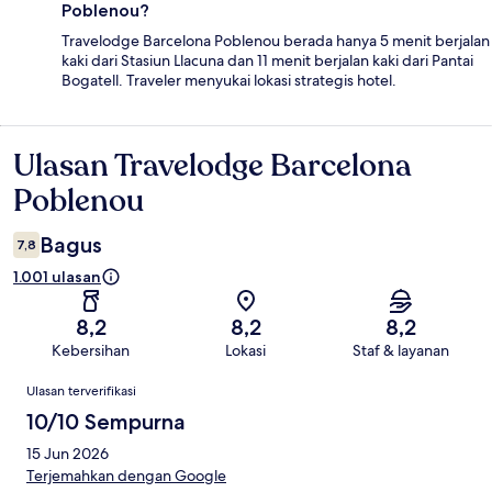
Poblenou?
Travelodge Barcelona Poblenou berada hanya 5 menit berjalan
kaki dari Stasiun Llacuna dan 11 menit berjalan kaki dari Pantai
Bogatell. Traveler menyukai lokasi strategis hotel.
Ulasan Travelodge Barcelona
Ulasan
Poblenou
Bagus
7,8
1.001 ulasan
8,2
8,2
8,2
Kebersihan
Lokasi
Staf & layanan
Ulasan
Ulasan terverifikasi
10/10 Sempurna
15 Jun 2026
Terjemahkan dengan Google