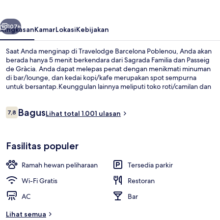
belumnya
Berikutnya
107+
Ringkasan
Kamar
Lokasi
Kebijakan
Saat Anda menginap di Travelodge Barcelona Poblenou, Anda akan
berada hanya 5 menit berkendara dari Sagrada Familia dan Passeig
de Gràcia. Anda dapat melepas penat dengan menikmati minuman
di bar/lounge, dan kedai kopi/kafe merupakan spot sempurna
untuk bersantap.Keunggulan lainnya meliputi toko roti/camilan dan
teras. Para traveler menyukai staf dan lokasi. Transportasi umum
berada tidak jauh: Stasiun Llacuna berjarak 5 menit dan Stasiun
Ulasan
Bagus
Poblenou berjarak 7 menit.
7,8
Lihat total 1.001 ulasan
7,8 dari 10
Restoran
Fasilitas populer
Ramah hewan peliharaan
Tersedia parkir
Wi-Fi Gratis
Restoran
AC
Bar
Lihat semua