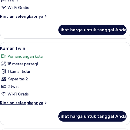
1 twin
Standar
Wi-Fi Gratis
untuk
Rincian
Rincian selengkapnya
1
lebih
Orang
lanjut
Lihat harga untuk tanggal Anda
untuk
Kamar
Double
Lihat
Kamar Twin | Seprai premium, selimut 
14
Standar
Kamar Twin
semua
untuk
Pemandangan kota
1
foto
Orang
15 meter persegi
untuk
Kamar
1 kamar tidur
Twin
Kapasitas 2
2 twin
Wi-Fi Gratis
Rincian
Rincian selengkapnya
lebih
lanjut
Lihat harga untuk tanggal Anda
untuk
Kamar
Twin