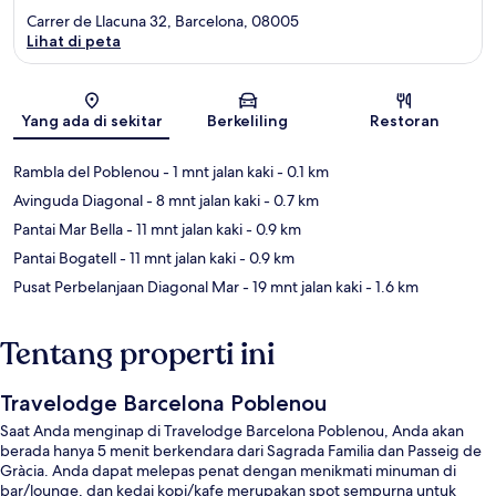
Carrer de Llacuna 32, Barcelona, 08005
Lihat di peta
Peta
Yang ada di sekitar
Berkeliling
Restoran
Rambla del Poblenou
- 1 mnt jalan kaki
- 0.1 km
Avinguda Diagonal
- 8 mnt jalan kaki
- 0.7 km
Pantai Mar Bella
- 11 mnt jalan kaki
- 0.9 km
Pantai Bogatell
- 11 mnt jalan kaki
- 0.9 km
Pusat Perbelanjaan Diagonal Mar
- 19 mnt jalan kaki
- 1.6 km
Tentang properti ini
Travelodge Barcelona Poblenou
Saat Anda menginap di Travelodge Barcelona Poblenou, Anda akan
berada hanya 5 menit berkendara dari Sagrada Familia dan Passeig de
Gràcia. Anda dapat melepas penat dengan menikmati minuman di
bar/lounge, dan kedai kopi/kafe merupakan spot sempurna untuk