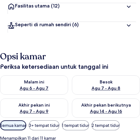
Fasilitas utama
(12)
Seperti di rumah sendiri
(6)
Opsi kamar
Periksa ketersediaan untuk tanggal ini
Periksa ketersediaan untuk malam ini Agu 6 - Agu 7
Periksa ketersediaan untuk be
Malam ini
Besok
Agu 6 - Agu 7
Agu 7 - Agu 8
Periksa ketersediaan untuk akhir pekan ini Agu 7 - Agu 9
Periksa ketersediaan untuk ak
Akhir pekan ini
Akhir pekan berikutnya
Agu 7 - Agu 9
Agu 14 - Agu 16
Filter
Semua kamar
3+ tempat tidur
1 tempat tidur
2 tempat tidur
tersedia
untuk
Menampilkan 11 dari 11 kamar