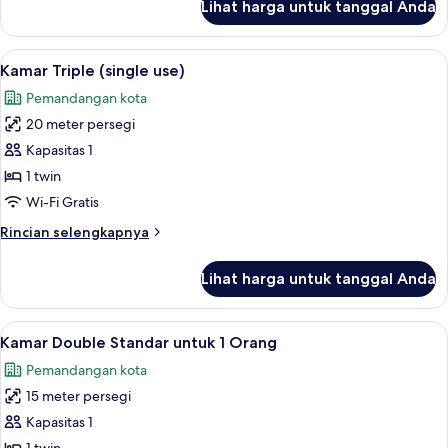
Lihat harga untuk tanggal Anda
untuk
Kamar
Twin
Lihat
Seprai premium, selimut bulu angsa, b
20
(single
Kamar Triple (single use)
semua
use)
Pemandangan kota
foto
20 meter persegi
untuk
Kamar
Kapasitas 1
Triple
1 twin
(single
Wi-Fi Gratis
use)
Rincian
Rincian selengkapnya
lebih
lanjut
Lihat harga untuk tanggal Anda
untuk
Kamar
Triple
Lihat
Seprai premium, selimut bulu angsa, b
16
(single
Kamar Double Standar untuk 1 Orang
semua
use)
Pemandangan kota
foto
15 meter persegi
untuk
Kamar
Kapasitas 1
Double