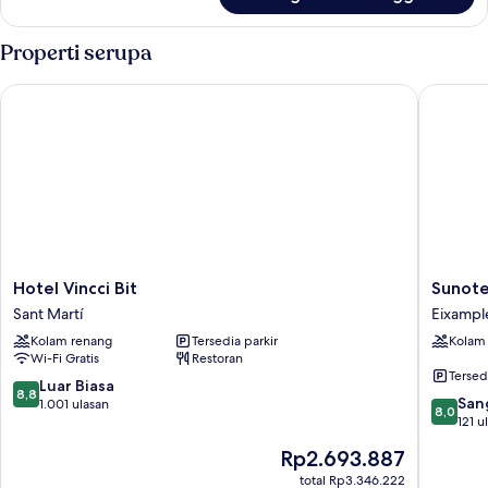
untuk
Kamar
Properti serupa
Hotel Vincci Bit
Sunotel 
Hotel
Sunotel
Hotel Vincci Bit
Sunote
Vincci
Aston
Sant Martí
Eixampl
Bit
Eixampl
Kolam renang
Tersedia parkir
Kolam
Sant
Wi-Fi Gratis
Restoran
Martí
Tersed
8.8
Luar Biasa
8,8
8.0
San
dari
1.001 ulasan
8,0
dari
121 u
10,
10,
Luar
Harga
Rp2.693.887
Sangat
Biasa,
sekarang
Baik,
total Rp3.346.222
1.001