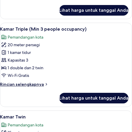
lebih
lanjut
Lihat harga untuk tanggal Anda
untuk
Kamar
Double
Lihat
Seprai premium, selimut bulu angsa, b
26
Kamar Triple (Min 3 people occupancy)
semua
Pemandangan kota
foto
20 meter persegi
untuk
Kamar
1 kamar tidur
Triple
Kapasitas 3
(Min
1 double dan 2 twin
3
Wi-Fi Gratis
people
Rincian
Rincian selengkapnya
occupancy)
lebih
lanjut
Lihat harga untuk tanggal Anda
untuk
Kamar
Triple
Lihat
Seprai premium, selimut bulu angsa, b
23
(Min
Kamar Twin
semua
3
Pemandangan kota
people
foto
occupancy)