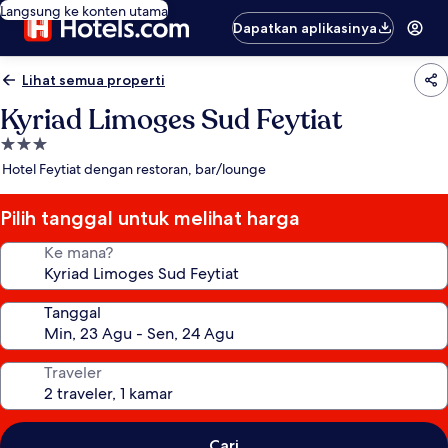
Langsung ke konten utama
Dapatkan aplikasinya
Lihat semua properti
Kyriad Limoges Sud Feytiat
Properti
bintang
Hotel Feytiat dengan restoran, bar/lounge
3.0
Pilih tanggal untuk melihat harga
Ke mana?
Tanggal
Traveler
Cari