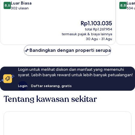
8.6
8.8
Sud
Luar Biasa
Feytiat
Luar
8,6
8,8
dari
dari
Feytiat
302 ulasan
534 
10,
10,
Luar
Luar
Harga
Rp1.103.035
Biasa,
Biasa,
sekarang
total Rp1.267.954
302
534
Rp1.103.035
termasuk pajak & biaya lainnya
ulasan
ulasan
30 Agu - 31 Agu
Bandingkan dengan properti serupa
Login untuk melihat diskon dan manfaat yang memenuhi
syarat. Lebih banyak reward untuk lebih banyak petualangan!
Login
Daftar sekarang, gratis
Tentang kawasan sekitar