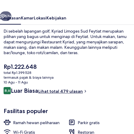
Feytiat
belumnya
Berikutnya
57+
Ringkasan
Kamar
Lokasi
Kebijakan
Di sebelah lapangan golf, Kyriad Limoges Sud Feytiat merupakan
pilihan yang bagus untuk menginap di Feytiat. Untuk makan, tamu
dapat mengunjungi Restaurant Kyriad, yang menyajikan sarapan,
makan siang, dan makan malam. Keunggulan lainnya meliputi
bar/lounge, toko roti/camilan, dan teras.
Harga
Rp1.222.648
saat
total Rp1.399.528
ini
termasuk pajak & biaya lainnya
Sarapan prasmanan setiap hari deng
Rp1.222.648
10 Agu - 11 Agu
Ulasan
Luar Biasa
8,6
Lihat total 479 ulasan
8,6 dari 10
Fasilitas populer
Ramah hewan peliharaan
Parkir gratis
Wi-Fi Gratis
Restoran