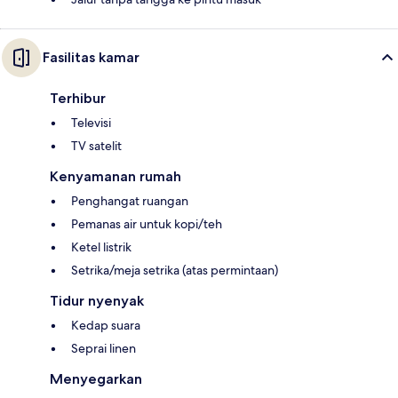
Fasilitas kamar
Terhibur
Televisi
TV satelit
Kenyamanan rumah
Penghangat ruangan
Pemanas air untuk kopi/teh
Ketel listrik
Setrika/meja setrika (atas permintaan)
Tidur nyenyak
Kedap suara
Seprai linen
Menyegarkan