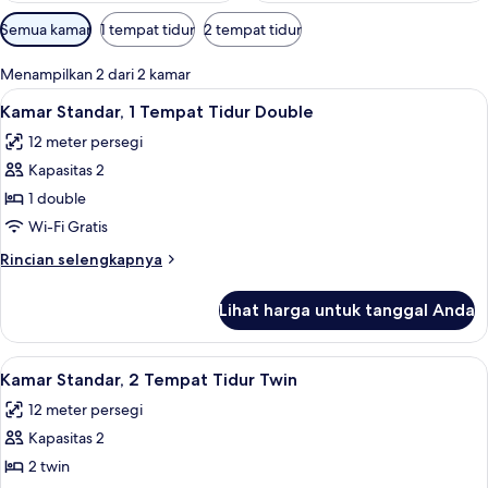
Filter
Semua kamar
1 tempat tidur
2 tempat tidur
tersedia
untuk
Menampilkan 2 dari 2 kamar
kamar
Lihat
Kamar Standar, 1 Tempat Tidur Double |
17
Kamar Standar, 1 Tempat Tidur Double
semua
12 meter persegi
foto
Kapasitas 2
untuk
Kamar
1 double
Standar,
Wi-Fi Gratis
1
Rincian
Rincian selengkapnya
Tempat
lebih
Tidur
lanjut
Lihat harga untuk tanggal Anda
untuk
Double
Kamar
Standar,
Lihat
Kamar Standar, 2 Tempat Tidur Twin | M
17
1
Kamar Standar, 2 Tempat Tidur Twin
semua
Tempat
12 meter persegi
Tidur
foto
Double
Kapasitas 2
untuk
Kamar
2 twin