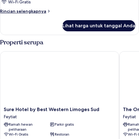
Standar,
Wi-Fi Gratis
2
Rincian
Rincian selengkapnya
Tempat
lebih
Tidur
lanjut
Lihat harga untuk tanggal Anda
untuk
Twin
Kamar
Standar,
Properti serupa
2
Tempat
Sure Hotel by Best Western Limoges Sud
The Orig
Tidur
Twin
Sure
The
Sure Hotel by Best Western Limoges Sud
The Or
Hotel
Original
Feytiat
Feytiat
by
City
Ramah hewan
Parkir gratis
Ramah
Best
Hotel
peliharaan
peliha
Western
Limoges
Wi-Fi Gratis
Restoran
Wi-Fi 
Limoges
Sud