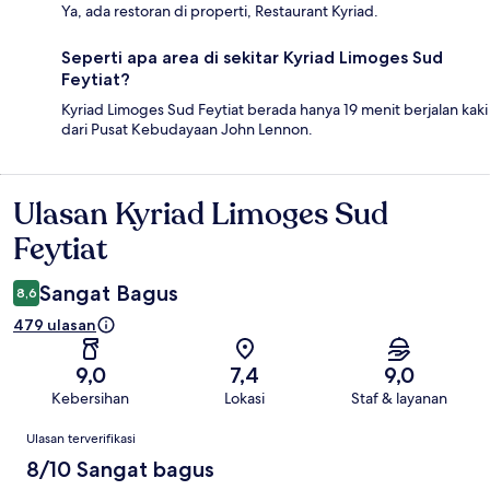
Ya, ada restoran di properti, Restaurant Kyriad.
Seperti apa area di sekitar Kyriad Limoges Sud
Feytiat?
Kyriad Limoges Sud Feytiat berada hanya 19 menit berjalan kaki
dari Pusat Kebudayaan John Lennon.
Ulasan Kyriad Limoges Sud
Ulasan
Feytiat
Sangat Bagus
8,6
479 ulasan
9,0
7,4
9,0
Kebersihan
Lokasi
Staf & layanan
Ulasan
Ulasan terverifikasi
8/10 Sangat bagus