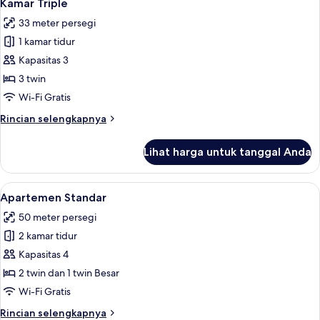
4
atau
Kamar Triple
semua
Twin
33 meter persegi
Comfort
foto
1 kamar tidur
untuk
Kamar
Kapasitas 3
Triple
3 twin
Wi-Fi Gratis
Rincian
Rincian selengkapnya
lebih
lanjut
Lihat harga untuk tanggal Anda
untuk
Kamar
Triple
Lihat
Shower dan handuk
3
Apartemen Standar
semua
50 meter persegi
foto
2 kamar tidur
untuk
Apartemen
Kapasitas 4
Standar
2 twin dan 1 twin Besar
Wi-Fi Gratis
Rincian
Rincian selengkapnya