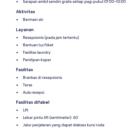
Sarapan ambil sendiri gratis setiap pagi pukul 07.00–10.00
Aktivitas
Bermain ski
Layanan
Resepsionis (pada jam tertentu)
Bantuan tur/tiket
Fasilitas laundry
Penitipan koper
Fasilitas
Brankas di resepsionis
Teras
Aula resepsi
Fasilitas difabel
Lift
Lebar pintu lift (sentimeter): 60
Jalur perjalanan yang dapat diakses kursi roda