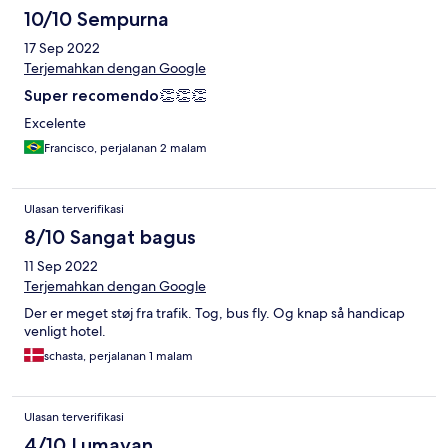
ogni volta che ci beccava ci rinfacciava questa cosa della camera.
10/10 Sempurna
Poca professionalità.
17 Sep 2022
Terjemahkan dengan Google
Super recomendo👏👏👏
Excelente
Francisco, perjalanan 2 malam
Ulasan terverifikasi
8/10 Sangat bagus
11 Sep 2022
Terjemahkan dengan Google
Der er meget støj fra trafik. Tog, bus fly. Og knap så handicap
venligt hotel.
schasta, perjalanan 1 malam
Ulasan terverifikasi
4/10 Lumayan