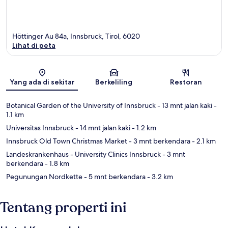
Höttinger Au 84a, Innsbruck, Tirol, 6020
Lihat di peta
Peta
Yang ada di sekitar
Berkeliling
Restoran
Botanical Garden of the University of Innsbruck
- 13 mnt jalan kaki
-
1.1 km
Universitas Innsbruck
- 14 mnt jalan kaki
- 1.2 km
Innsbruck Old Town Christmas Market
- 3 mnt berkendara
- 2.1 km
Landeskrankenhaus - University Clinics Innsbruck
- 3 mnt
berkendara
- 1.8 km
Pegunungan Nordkette
- 5 mnt berkendara
- 3.2 km
Tentang properti ini