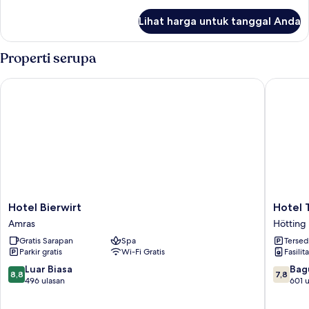
lebih
lanjut
Lihat harga untuk tanggal Anda
untuk
Kamar
Properti serupa
Hotel Bierwirt
Hotel T
Hotel
Hotel
Hotel Bierwirt
Hotel 
Bierwirt
Tauterm
Amras
Hötting
Amras
Hötting
Gratis Sarapan
Spa
Tersed
Parkir gratis
Wi-Fi Gratis
Fasilit
8.8
7.8
Luar Biasa
Bag
8,8
7,8
dari
dari
496 ulasan
601 u
10,
10,
Luar
Bagus,