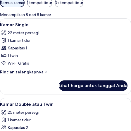
Filter
Semua kamar
1 tempat tidur
3+ tempat tidur
tersedia
untuk
Menampilkan 8 dari 8 kamar
kamar
Lihat
Kamar Single | Meja kerja, Wi-Fi gratis
3
Kamar Single
semua
22 meter persegi
foto
1 kamar tidur
untuk
Kamar
Kapasitas 1
Single
1 twin
Wi-Fi Gratis
Rincian
Rincian selengkapnya
lebih
lanjut
Lihat harga untuk tanggal Anda
untuk
Kamar
Single
Lihat
Kamar Double atau Twin | Meja kerja, W
5
Kamar Double atau Twin
semua
25 meter persegi
foto
1 kamar tidur
untuk
Kamar
Kapasitas 2