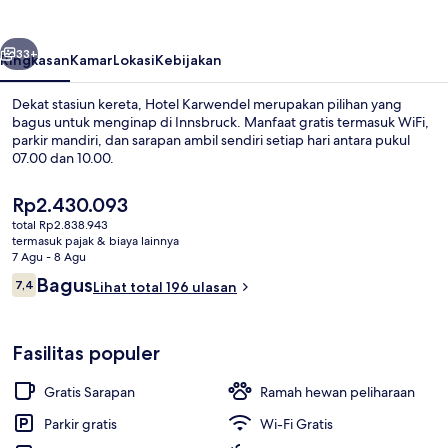
belumnya
Berikutnya
33+
Ringkasan
Kamar
Lokasi
Kebijakan
Dekat stasiun kereta, Hotel Karwendel merupakan pilihan yang
bagus untuk menginap di Innsbruck. Manfaat gratis termasuk WiFi,
parkir mandiri, dan sarapan ambil sendiri setiap hari antara pukul
07.00 dan 10.00.
Harga
Rp2.430.093
saat
total Rp2.838.943
ini
termasuk pajak & biaya lainnya
Rp2.430.093
7 Agu - 8 Agu
Sudah termasuk sarapan ambil sendiri 
Ulasan
Bagus
7,4
Lihat total 196 ulasan
7,4 dari 10
Fasilitas populer
Gratis Sarapan
Ramah hewan peliharaan
Parkir gratis
Wi-Fi Gratis