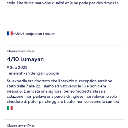
style. Literie de mauvaise qualité et je ne parle pas des draps La
salle de bain , le pommeau de douche est petit et vieux, même
pas de mitigeur. Le petit déjeuner, j’attends encore qu’ils
ramènent du fromage ! Des boîtes de thé , pourquoi en mettre
autant si la plupart sont vides .
KARINE, perjalanan 1 malam
Ulasan terverifikasi
4/10 Lumayan
9 Sep 2023
Terjemahkan dengan Google
Su expedia era riportato che il servizio di reception sarebbe
stato dalle 7 alle 22.. siamo arrivati verso le 13 e non c’era
nessuno. É arrivata una signora, penso l’addetta alla sala
colazione, non parlava una parola di inglese, noi volevamo solo
chiedere di poter parcheggiare L auto, non volevamo la camera
visto che il check in era previsto per le 15. Lei ovviamente non
aveva capito nulla, ha chiamato la receptionist, questa arriva
tutta nervosa, ci definisce insistenti perché ha detto loro noi
volevamo la camera. Vabbè alla fine ci da la camera che non
Ulasan terverifikasi
avevamo richiesto. Carina nulla di che. Per tutto il giorno dopo