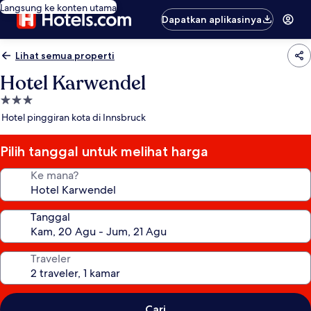
Langsung ke konten utama
Dapatkan aplikasinya
Lihat semua properti
Hotel Karwendel
Properti
bintang
Hotel pinggiran kota di Innsbruck
3.0
Pilih tanggal untuk melihat harga
Ke mana?
Tanggal
Traveler
Cari