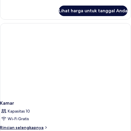
lebih
lanjut
Lihat harga untuk tanggal Anda
untuk
Apartemen
Standar
Kamar
Kapasitas 10
Wi-Fi Gratis
Rincian
Rincian selengkapnya