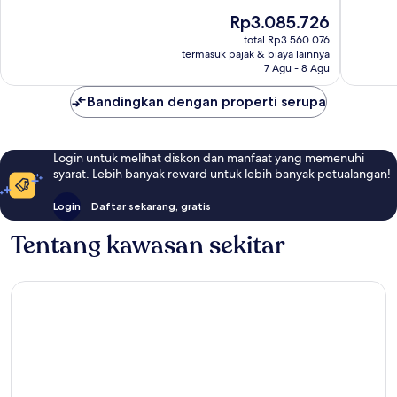
Biasa,
601
Harga
Rp3.085.726
496
ulasan
sekarang
total Rp3.560.076
ulasan
Rp3.085.726
termasuk pajak & biaya lainnya
7 Agu - 8 Agu
Bandingkan dengan properti serupa
Login untuk melihat diskon dan manfaat yang memenuhi
syarat. Lebih banyak reward untuk lebih banyak petualangan!
Login
Daftar sekarang, gratis
Tentang kawasan sekitar