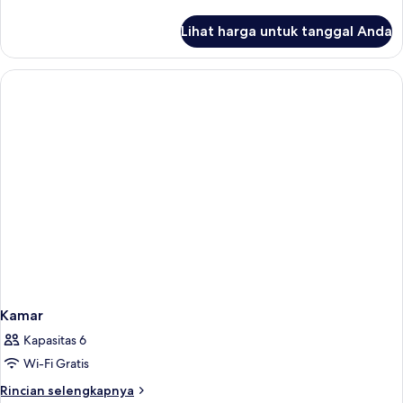
lebih
lanjut
Lihat harga untuk tanggal Anda
untuk
Kamar
Kamar
Kapasitas 6
Wi-Fi Gratis
Rincian
Rincian selengkapnya