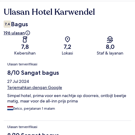
Ulasan Hotel Karwendel
Ulasan
Bagus
7,4
196 ulasan
7,8
7,2
8,0
Kebersihan
Lokasi
Staf & layanan
Ulasan
Ulasan terverifikasi
8/10 Sangat bagus
27 Jul 2024
Terjemahkan dengan Google
Simpel hotel, prima voor een nachtje op doorreis, ontbijt beetje
matig, maar voor de all-inn prijs prima
Eelco, perjalanan 1 malam
Ulasan terverifikasi