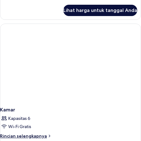
lebih
lanjut
Lihat harga untuk tanggal Anda
untuk
Kamar
Kamar
Kapasitas 6
Wi-Fi Gratis
Rincian
Rincian selengkapnya