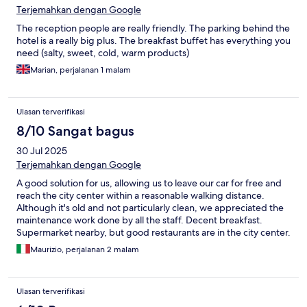
Terjemahkan dengan Google
The reception people are really friendly. The parking behind the
hotel is a really big plus. The breakfast buffet has everything you
need (salty, sweet, cold, warm products)
Marian, perjalanan 1 malam
Ulasan terverifikasi
8/10 Sangat bagus
30 Jul 2025
Terjemahkan dengan Google
A good solution for us, allowing us to leave our car for free and
reach the city center within a reasonable walking distance.
Although it's old and not particularly clean, we appreciated the
maintenance work done by all the staff. Decent breakfast.
Supermarket nearby, but good restaurants are in the city center.
Your choice.
Maurizio, perjalanan 2 malam
Ulasan terverifikasi