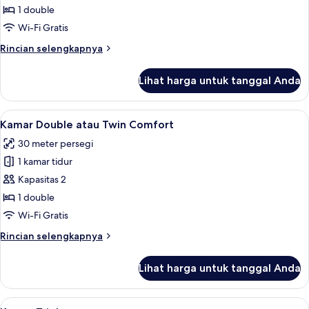
Double
1 double
atau
Wi-Fi Gratis
Twin
Rincian
Rincian selengkapnya
lebih
lanjut
Lihat harga untuk tanggal Anda
untuk
Kamar
Double
Lihat
Kamar Double atau Twin Comfort | Meja 
4
atau
Kamar Double atau Twin Comfort
semua
Twin
30 meter persegi
foto
1 kamar tidur
untuk
Kamar
Kapasitas 2
Double
1 double
atau
Wi-Fi Gratis
Twin
Rincian
Rincian selengkapnya
Comfort
lebih
lanjut
Lihat harga untuk tanggal Anda
untuk
Kamar
Double
Lihat
Kamar Triple | Meja kerja, Wi-Fi gratis,