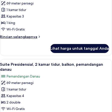
69 meter persegi
foto
1 kamar tidur
untuk
Suite,
Kapasitas 3
1
1 king
kamar
Wi-Fi Gratis
tidur
Rincian
Rincian selengkapnya
lebih
lanjut
Lihat harga untuk tanggal Anda
untuk
Suite,
1
Lihat
Suite Presidensial, 2 kamar tidur, ba
9
kamar
Suite Presidensial, 2 kamar tidur, balkon, pemandangan
semua
tidur
danau
foto
Pemandangan Danau
untuk
69 meter persegi
Suite
1 kamar tidur
Presidensial,
2
Kapasitas 4
kamar
2 double
tidur,
Wi-Fi Gratis