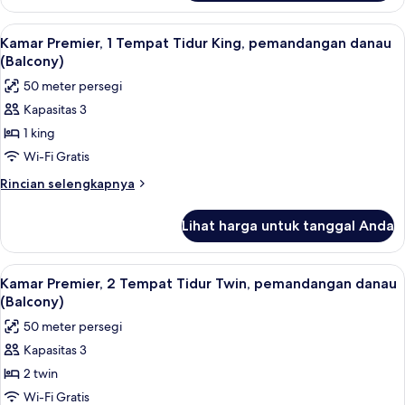
Kamar
Standar,
Lihat
Seprai premium, minibar, brankas, dan
8
1
Kamar Premier, 1 Tempat Tidur King, pemandangan danau
semua
Tempat
(Balcony)
Tidur
foto
50 meter persegi
King
untuk
Kapasitas 3
Kamar
1 king
Premier,
1
Wi-Fi Gratis
Tempat
Rincian
Rincian selengkapnya
Tidur
lebih
lanjut
King,
Lihat harga untuk tanggal Anda
untuk
pemandangan
Kamar
danau
Premier,
Lihat
Seprai premium, minibar, brankas, dan
8
(Balcony)
1
Kamar Premier, 2 Tempat Tidur Twin, pemandangan danau
semua
Tempat
(Balcony)
Tidur
foto
50 meter persegi
King,
untuk
pemandangan
Kapasitas 3
Kamar
danau
2 twin
Premier,
(Balcony)
2
Wi-Fi Gratis