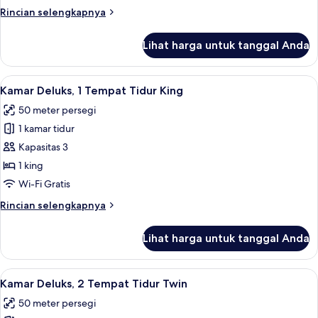
balkon,
Rincian
Rincian selengkapnya
pemandangan
lebih
danau
lanjut
Lihat harga untuk tanggal Anda
untuk
Suite
Presidensial,
Lihat
Seprai premium, minibar, brankas, dan
7
2
Kamar Deluks, 1 Tempat Tidur King
semua
kamar
50 meter persegi
tidur,
foto
balkon,
1 kamar tidur
untuk
pemandangan
Kamar
Kapasitas 3
danau
Deluks,
1 king
1
Wi-Fi Gratis
Tempat
Rincian
Rincian selengkapnya
Tidur
lebih
King
lanjut
Lihat harga untuk tanggal Anda
untuk
Kamar
Deluks,
Lihat
Seprai premium, minibar, brankas, dan
8
1
Kamar Deluks, 2 Tempat Tidur Twin
semua
Tempat
50 meter persegi
Tidur
foto