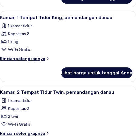
Twin
Kamar
Deluks,
Lihat
Seprai premium, minibar, brankas, dan
1
2
Kamar, 1 Tempat Tidur King, pemandangan danau
semua
Tempat
1 kamar tidur
Tidur
foto
Twin
Kapasitas 2
untuk
Kamar,
1 king
1
Wi-Fi Gratis
Tempat
Rincian
Rincian selengkapnya
Tidur
lebih
King,
lanjut
Lihat harga untuk tanggal Anda
untuk
pemandangan
Kamar,
danau
1
Lihat
Seprai premium, minibar, brankas, dan
1
Tempat
Kamar, 2 Tempat Tidur Twin, pemandangan danau
semua
Tidur
1 kamar tidur
King,
foto
pemandangan
Kapasitas 2
untuk
danau
Kamar,
2 twin
2
Wi-Fi Gratis
Tempat
Rincian
Rincian selengkapnya