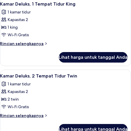
Lihat
2
kamar
Kamar Deluks, 1 Tempat Tidur King
semua
tidur,
1 kamar tidur
balkon
foto
Kapasitas 2
untuk
Kamar
1 king
Deluks,
Wi-Fi Gratis
1
Rincian
Rincian selengkapnya
Tempat
lebih
Tidur
lanjut
Lihat harga untuk tanggal Anda
untuk
King
Kamar
Deluks,
Lihat
Seprai premium, minibar, brankas, dan
3
1
Kamar Deluks, 2 Tempat Tidur Twin
semua
Tempat
1 kamar tidur
Tidur
foto
King
Kapasitas 2
untuk
Kamar
2 twin
Deluks,
Wi-Fi Gratis
2
Rincian
Rincian selengkapnya
Tempat
lebih
Tidur
lanjut
Lihat harga untuk tanggal Anda
untuk