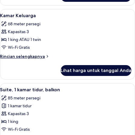
Studio
Suite,
Lihat
Kamar Keluarga | Seprai premium, mini
6
1
Kamar Keluarga
semua
Tempat
68 meter persegi
Tidur
foto
King
Kapasitas 3
untuk
Kamar
1 king ATAU 1 twin
Keluarga
Wi-Fi Gratis
Rincian
Rincian selengkapnya
lebih
lanjut
Lihat harga untuk tanggal Anda
untuk
Kamar
Keluarga
Lihat
Suite, 1 kamar tidur, balkon | Seprai 
9
Suite, 1 kamar tidur, balkon
semua
85 meter persegi
foto
1 kamar tidur
untuk
Suite,
Kapasitas 3
1
1 king
kamar
Wi-Fi Gratis
tidur,