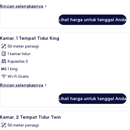
Tempat
Rincian
Rincian selengkapnya
Tidur
lebih
lanjut
Twin,
Lihat harga untuk tanggal Anda
untuk
pemandangan
Kamar
danau
Premier,
Lihat
Kamar, 1 Tempat Tidur King | Seprai p
7
(Balcony)
2
Kamar, 1 Tempat Tidur King
semua
Tempat
56 meter persegi
Tidur
foto
Twin,
1 kamar tidur
untuk
pemandangan
Kamar,
Kapasitas 3
danau
1
(Balcony)
1 king
Tempat
Wi-Fi Gratis
Tidur
Rincian
Rincian selengkapnya
King
lebih
lanjut
Lihat harga untuk tanggal Anda
untuk
Kamar,
1
Lihat
Kamar, 2 Tempat Tidur Twin | Seprai p
6
Tempat
Kamar, 2 Tempat Tidur Twin
semua
Tidur
56 meter persegi
King
foto