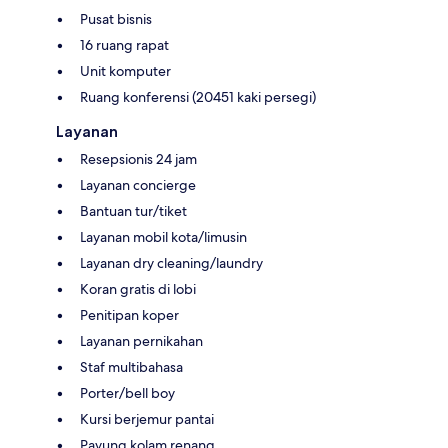
Pusat bisnis
16 ruang rapat
Unit komputer
Ruang konferensi (20451 kaki persegi)
Layanan
Resepsionis 24 jam
Layanan concierge
Bantuan tur/tiket
Layanan mobil kota/limusin
Layanan dry cleaning/laundry
Koran gratis di lobi
Penitipan koper
Layanan pernikahan
Staf multibahasa
Porter/bell boy
Kursi berjemur pantai
Payung kolam renang