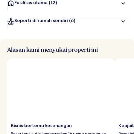
Fasilitas utama
(12)
Seperti di rumah sendiri
(6)
Alasan kami menyukai properti ini
Bisnis bertemu kesenangan
Keajai
Resor tepi laut ini menawarkan 16 ruang pertemuan
Resor i