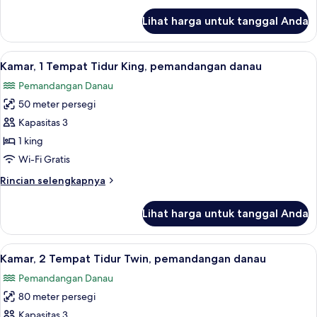
Merokok
lanjut
Lihat harga untuk tanggal Anda
untuk
Kamar,
2
Lihat
Seprai premium, minibar, brankas, dan
6
Tempat
Kamar, 1 Tempat Tidur King, pemandangan danau
semua
Tidur
Pemandangan Danau
Twin,
foto
Boleh
50 meter persegi
untuk
Merokok
Kamar,
Kapasitas 3
1
1 king
Tempat
Wi-Fi Gratis
Tidur
Rincian
Rincian selengkapnya
King,
lebih
pemandangan
lanjut
Lihat harga untuk tanggal Anda
untuk
danau
Kamar,
1
Lihat
Kamar, 2 Tempat Tidur Twin, pemandan
6
Tempat
Kamar, 2 Tempat Tidur Twin, pemandangan danau
semua
Tidur
Pemandangan Danau
King,
foto
pemandangan
80 meter persegi
untuk
danau
Kamar,
Kapasitas 3