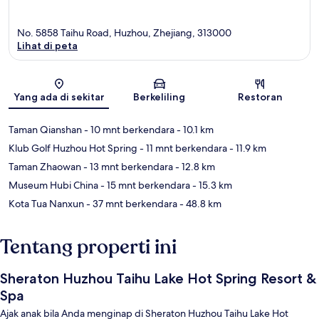
No. 5858 Taihu Road, Huzhou, Zhejiang, 313000
Lihat di peta
Peta
Yang ada di sekitar
Berkeliling
Restoran
Taman Qianshan
- 10 mnt berkendara
- 10.1 km
Klub Golf Huzhou Hot Spring
- 11 mnt berkendara
- 11.9 km
Taman Zhaowan
- 13 mnt berkendara
- 12.8 km
Museum Hubi China
- 15 mnt berkendara
- 15.3 km
Kota Tua Nanxun
- 37 mnt berkendara
- 48.8 km
Tentang properti ini
Sheraton Huzhou Taihu Lake Hot Spring Resort &
Spa
Ajak anak bila Anda menginap di Sheraton Huzhou Taihu Lake Hot