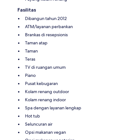
Fasilitas
Dibangun tahun 2012
ATM/layanan perbankan
Brankas di resepsionis
Taman atap
Taman
Teras
TV di ruangan umum
Piano
Pusat kebugaran
Kolam renang outdoor
Kolam renang indoor
Spa dengan layanan lengkap
Hot tub
Seluncuran air
Opsi makanan vegan