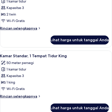
King
1 kamar tidur
untuk
Kamar
Kapasitas 3
Deluks,
2 twin
2
Wi-Fi Gratis
Tempat
Rincian
Rincian selengkapnya
Tidur
lebih
Twin
lanjut
Lihat harga untuk tanggal Anda
untuk
Kamar
Deluks,
Lihat
Seprai premium, minibar, brankas, dan
7
2
Kamar Standar, 1 Tempat Tidur King
semua
Tempat
50 meter persegi
Tidur
foto
Twin
1 kamar tidur
untuk
Kamar
Kapasitas 3
Standar,
1 king
1
Wi-Fi Gratis
Tempat
Rincian
Rincian selengkapnya
Tidur
lebih
King
lanjut
Lihat harga untuk tanggal Anda
untuk