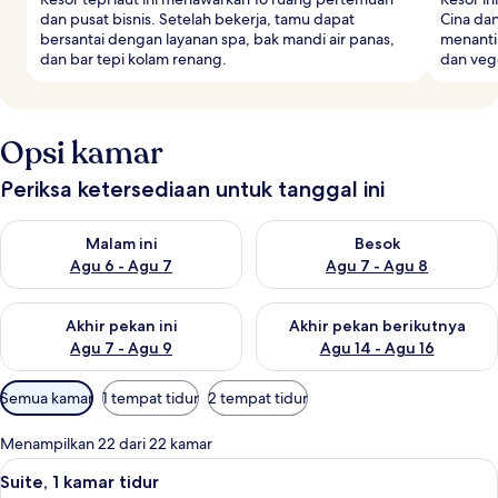
dan pusat bisnis. Setelah bekerja, tamu dapat
Cina da
bersantai dengan layanan spa, bak mandi air panas,
menanti
dan bar tepi kolam renang.
dan veg
Opsi kamar
Periksa ketersediaan untuk tanggal ini
Periksa ketersediaan untuk malam ini Agu 6 - Agu 7
Periksa ketersediaan untuk be
Malam ini
Besok
Agu 6 - Agu 7
Agu 7 - Agu 8
Periksa ketersediaan untuk akhir pekan ini Agu 7 - Agu 9
Periksa ketersediaan untuk ak
Akhir pekan ini
Akhir pekan berikutnya
Agu 7 - Agu 9
Agu 14 - Agu 16
Filter
Semua kamar
1 tempat tidur
2 tempat tidur
tersedia
untuk
Menampilkan 22 dari 22 kamar
kamar
Lihat
Suite, 1 kamar tidur | Seprai premium,
9
Suite, 1 kamar tidur
semua