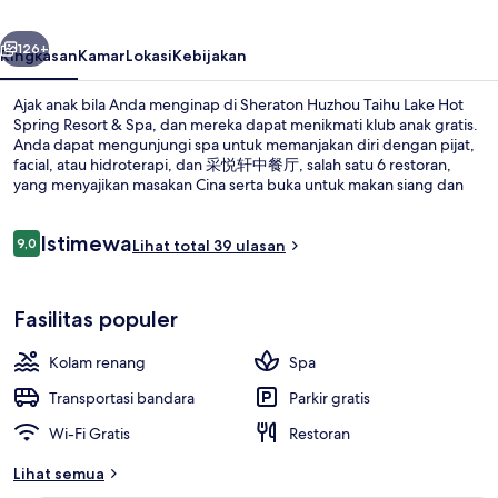
Hot
belumnya
Berikutnya
Spring
126+
Ringkasan
Kamar
Lokasi
Kebijakan
Resort
Ajak anak bila Anda menginap di Sheraton Huzhou Taihu Lake Hot
&
Spring Resort & Spa, dan mereka dapat menikmati klub anak gratis.
Anda dapat mengunjungi spa untuk memanjakan diri dengan pijat,
Spa
facial, atau hidroterapi, dan 采悦轩中餐厅, salah satu 6 restoran,
yang menyajikan masakan Cina serta buka untuk makan siang dan
makan malam. Keunggulan lain di resor mewah ini meliputi kolam
renang indoor, kolam renang outdoor, dan bar tepi kolam renang.
Ulasan
Istimewa
9,0
Lihat total 39 ulasan
9,0 dari 10
Eksterior
Fasilitas populer
Kolam renang
Spa
Transportasi bandara
Parkir gratis
Wi-Fi Gratis
Restoran
Lihat semua