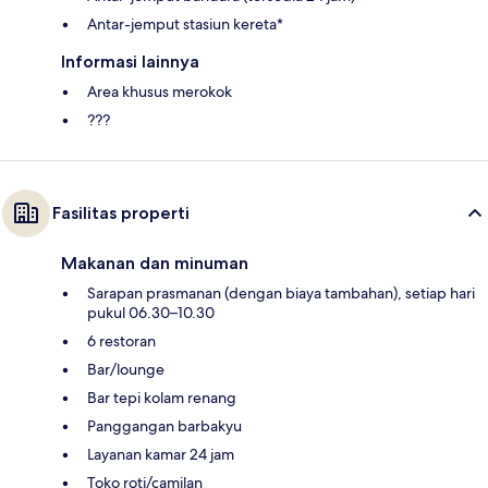
Antar-jemput stasiun kereta*
Informasi lainnya
Area khusus merokok
???
Fasilitas properti
Makanan dan minuman
Sarapan prasmanan (dengan biaya tambahan), setiap hari
pukul 06.30–10.30
6 restoran
Bar/lounge
Bar tepi kolam renang
Panggangan barbakyu
Layanan kamar 24 jam
Toko roti/camilan