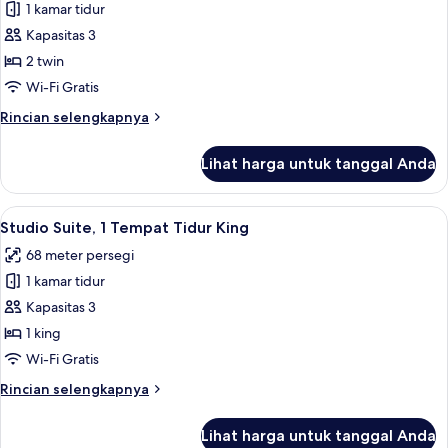
1 kamar tidur
untuk
Kamar,
Kapasitas 3
2
2 twin
Tempat
Wi-Fi Gratis
Tidur
Rincian
Rincian selengkapnya
Twin
lebih
lanjut
Lihat harga untuk tanggal Anda
untuk
Kamar,
2
Lihat
Studio Suite, 1 Tempat Tidur King | Se
7
Tempat
Studio Suite, 1 Tempat Tidur King
semua
Tidur
68 meter persegi
Twin
foto
1 kamar tidur
untuk
Studio
Kapasitas 3
Suite,
1 king
1
Wi-Fi Gratis
Tempat
Rincian
Rincian selengkapnya
Tidur
lebih
King
lanjut
Lihat harga untuk tanggal Anda
untuk