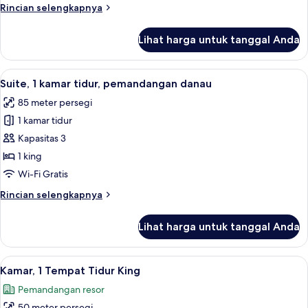
Rincian
Rincian selengkapnya
balkon
lebih
lanjut
Lihat harga untuk tanggal Anda
untuk
Suite,
1
Lihat
Suite, 1 kamar tidur, pemandangan dana
6
kamar
Suite, 1 kamar tidur, pemandangan danau
semua
tidur,
85 meter persegi
balkon
foto
1 kamar tidur
untuk
Suite,
Kapasitas 3
1
1 king
kamar
Wi-Fi Gratis
tidur,
Rincian
Rincian selengkapnya
pemandangan
lebih
danau
lanjut
Lihat harga untuk tanggal Anda
untuk
Suite,
1
Lihat
Seprai premium, minibar, brankas, dan
5
kamar
Kamar, 1 Tempat Tidur King
semua
tidur,
Pemandangan resor
pemandangan
foto
danau
50 meter persegi