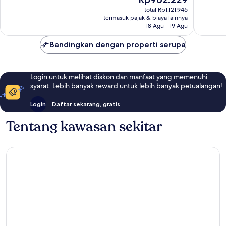
Luar
Sempur
sekarang
Biasa,
3
total Rp1.121.946
Rp962.229
termasuk pajak & biaya lainnya
4
ulasan
18 Agu - 19 Agu
ulasan
Bandingkan dengan properti serupa
Login untuk melihat diskon dan manfaat yang memenuhi
syarat. Lebih banyak reward untuk lebih banyak petualangan!
Login
Daftar sekarang, gratis
Tentang kawasan sekitar