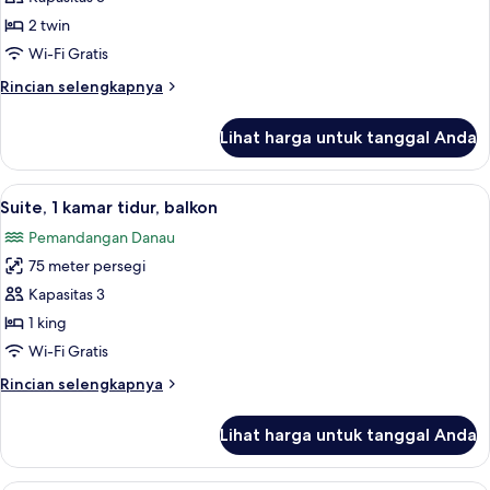
2
2 twin
Tempat
Wi-Fi Gratis
Tidur
Rincian
Rincian selengkapnya
Twin,
lebih
pemandangan
lanjut
Lihat harga untuk tanggal Anda
untuk
danau
Kamar,
2
Lihat
Seprai premium, minibar, brankas, dan
6
Tempat
Suite, 1 kamar tidur, balkon
semua
Tidur
Pemandangan Danau
Twin,
foto
pemandangan
75 meter persegi
untuk
danau
Suite,
Kapasitas 3
1
1 king
kamar
Wi-Fi Gratis
tidur,
Rincian
Rincian selengkapnya
balkon
lebih
lanjut
Lihat harga untuk tanggal Anda
untuk
Suite,
1
Seprai premium, minibar, brankas, dan