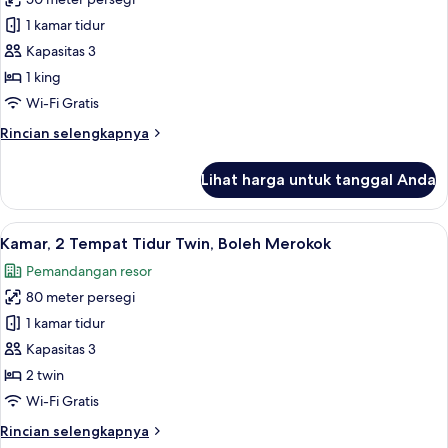
untuk
Kamar,
1 kamar tidur
1
Kapasitas 3
Tempat
1 king
Tidur
Wi-Fi Gratis
King
Rincian
Rincian selengkapnya
lebih
lanjut
Lihat harga untuk tanggal Anda
untuk
Kamar,
1
Lihat
Kamar, 2 Tempat Tidur Twin, Boleh Mer
5
Tempat
Kamar, 2 Tempat Tidur Twin, Boleh Merokok
semua
Tidur
Pemandangan resor
King
foto
80 meter persegi
untuk
Kamar,
1 kamar tidur
2
Kapasitas 3
Tempat
2 twin
Tidur
Wi-Fi Gratis
Twin,
Rincian
Rincian selengkapnya
Boleh
lebih