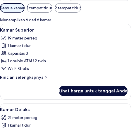
Filter
Semua kamar
1 tempat tidur
2 tempat tidur
tersedia
untuk
Menampilkan 6 dari 6 kamar
kamar
Lihat
Minibar, brankas, meja kerja, dan Wi-Fi
5
Kamar Superior
semua
19 meter persegi
foto
1 kamar tidur
untuk
Kamar
Kapasitas 3
Superior
1 double ATAU 2 twin
Wi-Fi Gratis
Rincian
Rincian selengkapnya
lebih
lanjut
Lihat harga untuk tanggal Anda
untuk
Kamar
Superior
Lihat
Kamar Deluks | Minibar, brankas, meja 
14
Kamar Deluks
semua
21 meter persegi
foto
1 kamar tidur
untuk