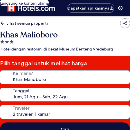
Langsung ke konten utama
Dapatkan aplikasinya
Lihat semua properti
Khas Malioboro
Properti
bintang
Hotel dengan restoran, di dekat Museum Benteng Vredeburg
3.0
Pilih tanggal untuk melihat harga
Ke mana?
Tanggal
Traveler
Cari