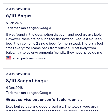
Ulasan terverifikasi
6/10 Bagus
5 Jan 2019
Terjemahkan dengan Google
It was found in the description that gym and pool are available.
However, there are no such facilities instead. Request a queen
bed, they combine 2 single beds for me instead. There is a foul
smell everytime i came back from outside. Most likely from
toilet. I try to be environmenta friendly, they never provide me
‘do not disturb’ card. End up cleaning room every day. The is
James, perjalanan 4 malam
refreshment available as welcome drink. Cheap breakfast and
has variety of choices. Staff are very friendly. Very near to Main
Street for shopping.
Ulasan terverifikasi
8/10 Sangat bagus
4 Des 2018
Terjemahkan dengan Google
Great service but unconfortable rooms ä
Excellent service and good breakfast. The towels were grey
instead of white and the sheets too. The room was small and