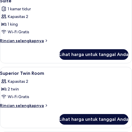
Suite
1 kamar tidur
Kapasitas 2
1 king
Wi-Fi Gratis
Rincian
Rincian selengkapnya
lebih
lanjut
Lihat harga untuk tanggal Anda
untuk
Suite
Lihat
Minibar, brankas, meja kerja, dan Wi-Fi
2
Superior Twin Room
semua
Kapasitas 2
foto
2 twin
untuk
Superior
Wi-Fi Gratis
Twin
Rincian
Rincian selengkapnya
Room
lebih
lanjut
Lihat harga untuk tanggal Anda
untuk
Superior
Twin