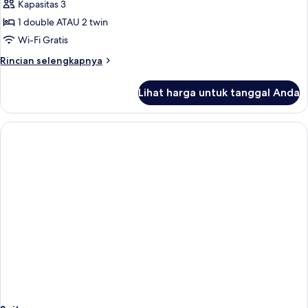
Kamar
Kapasitas 3
Deluks
1 double ATAU 2 twin
Wi-Fi Gratis
Rincian
Rincian selengkapnya
lebih
lanjut
Lihat harga untuk tanggal Anda
untuk
Kamar
Deluks