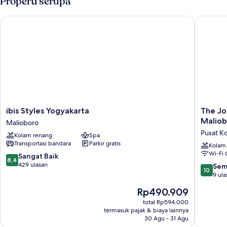
Properti serupa
Room
ibis Styles Yogyakarta
The Jogj
ibis
The
ibis Styles Yogyakarta
The Jo
Styles
Jogja
Maliob
Malioboro
Yogyakarta
Hotel
Pusat K
Kolam renang
Spa
Malioboro
&
Transportasi bandara
Parkir gratis
Confere
Kolam
Wi-Fi 
Center
8.4
Sangat Baik
8,4
-
dari
429 ulasan
10.0
Sem
10
Maliobo
10,
dari
9 ula
Pusat
Sangat
10,
Harga
Rp490.909
Kota
Baik,
Sempur
sekarang
Yogyaka
429
9
total Rp594.000
Rp490.909
ulasan
termasuk pajak & biaya lainnya
ulasan
30 Agu - 31 Agu