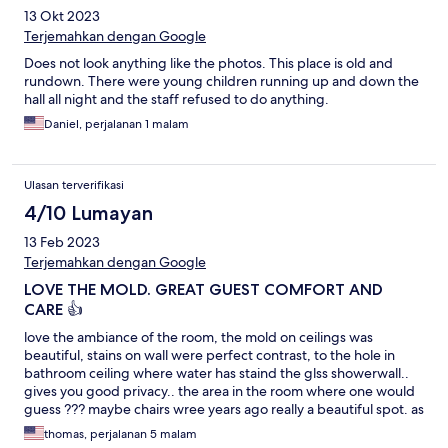
13 Okt 2023
Terjemahkan dengan Google
Does not look anything like the photos. This place is old and
rundown. There were young children running up and down the
hall all night and the staff refused to do anything.
Daniel, perjalanan 1 malam
Ulasan terverifikasi
4/10 Lumayan
13 Feb 2023
Terjemahkan dengan Google
LOVE THE MOLD. GREAT GUEST COMFORT AND
CARE 👍
love the ambiance of the room, the mold on ceilings was
beautiful, stains on wall were perfect contrast, to the hole in
bathroom ceiling where water has staind the glss showerwall..
gives you good privacy.. the area in the room where one would
guess ??? maybe chairs wree years ago really a beautiful spot. as
a friend who is hotel manager in Berau Saud.. [2/11, 10:29 AM]
thomas, perjalanan 5 malam
Deddy: Where hotel is that? [2/11, 10:29 AM] Deddy: The name