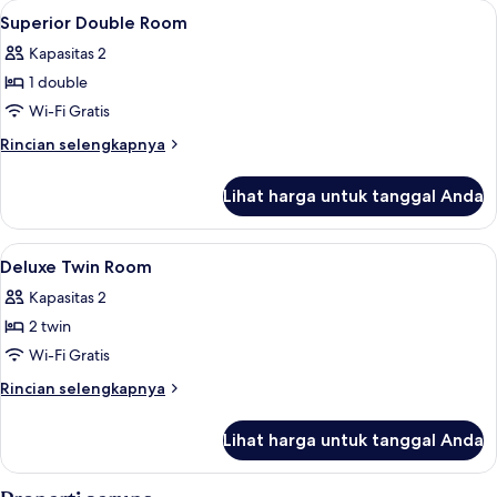
Lihat
Minibar, brankas, meja kerja, dan Wi-Fi
4
Room
Superior Double Room
semua
Kapasitas 2
foto
1 double
untuk
Superior
Wi-Fi Gratis
Double
Rincian
Rincian selengkapnya
Room
lebih
lanjut
Lihat harga untuk tanggal Anda
untuk
Superior
Double
Lihat
Minibar, brankas, meja kerja, dan Wi-Fi
2
Room
Deluxe Twin Room
semua
Kapasitas 2
foto
2 twin
untuk
Deluxe
Wi-Fi Gratis
Twin
Rincian
Rincian selengkapnya
Room
lebih
lanjut
Lihat harga untuk tanggal Anda
untuk
Deluxe
Twin