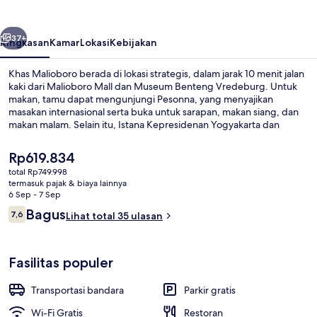
belumnya
Berikutnya
37+
Ringkasan
Kamar
Lokasi
Kebijakan
Khas Malioboro berada di lokasi strategis, dalam jarak 10 menit jalan
kaki dari Malioboro Mall dan Museum Benteng Vredeburg. Untuk
makan, tamu dapat mengunjungi Pesonna, yang menyajikan
masakan internasional serta buka untuk sarapan, makan siang, dan
makan malam. Selain itu, Istana Kepresidenan Yogyakarta dan
Gedung Agung hanya berjarak 10 menit berjalan kaki.
Harga
Rp619.834
saat
total Rp749.998
ini
termasuk pajak & biaya lainnya
Sarapan prasmanan setiap hari deng
Rp619.834
6 Sep - 7 Sep
Ulasan
Bagus
7,6
Lihat total 35 ulasan
7,6 dari 10
Fasilitas populer
Transportasi bandara
Parkir gratis
Wi-Fi Gratis
Restoran