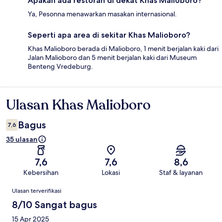
Apakah ada restoran di dekat Khas Malioboro?
Ya, Pesonna menawarkan masakan internasional.
Seperti apa area di sekitar Khas Malioboro?
Khas Malioboro berada di Malioboro, 1 menit berjalan kaki dari
Jalan Malioboro dan 5 menit berjalan kaki dari Museum
Benteng Vredeburg.
Ulasan Khas Malioboro
Ulasan
Bagus
7,6
35 ulasan
7,6
7,6
8,6
Kebersihan
Lokasi
Staf & layanan
Ulasan
Ulasan terverifikasi
8/10 Sangat bagus
15 Apr 2025