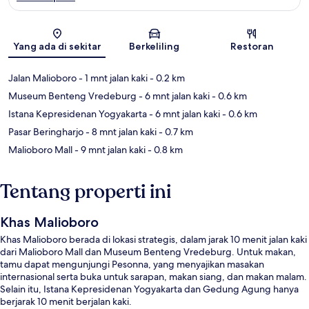
Peta
Yang ada di sekitar
Berkeliling
Restoran
Jalan Malioboro
- 1 mnt jalan kaki
- 0.2 km
Museum Benteng Vredeburg
- 6 mnt jalan kaki
- 0.6 km
Istana Kepresidenan Yogyakarta
- 6 mnt jalan kaki
- 0.6 km
Pasar Beringharjo
- 8 mnt jalan kaki
- 0.7 km
Malioboro Mall
- 9 mnt jalan kaki
- 0.8 km
Tentang properti ini
Khas Malioboro
Khas Malioboro berada di lokasi strategis, dalam jarak 10 menit jalan kaki
dari Malioboro Mall dan Museum Benteng Vredeburg. Untuk makan,
tamu dapat mengunjungi Pesonna, yang menyajikan masakan
internasional serta buka untuk sarapan, makan siang, dan makan malam.
Selain itu, Istana Kepresidenan Yogyakarta dan Gedung Agung hanya
berjarak 10 menit berjalan kaki.