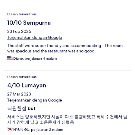
of hotel? [2/11, 10:29 AM] Deddy: Thats very2 disgusting 😣
[2/11, 10:30 AM] Travellin Man: KHAS Mailiboro, [2/11, 10:30 AM]
Ulasan terverifikasi
Deddy: What? Khas malioboro like that? 😧😧 [2/11, 10:31 AM]
Deddy: Sangat sangat tidak bagus.. [2/11, 10:32 AM] Deddy: No
10/10 Sempurna
maintenance, no action plan.. no no noooo 😧 [2/11, 10:34 AM]
23 Feb 2026
Deddy: really ignores the comfort side of guests, there is no
control and direction ... very terrible i show this to staff, nodded
Terjemahkan dengan Google
ans said yes they knew.. yep and as expected THEY DID not
The staff were super friendly and accommodating.. The room
care. room 608 trying to post photos but app will not let me. i
was spacious and the restaurant was also good.
will post same, WITH PHOTOS.. ON TRIP ADVISOR. WHAT A
DUMP.
Diane, perjalanan 4 malam
Ulasan terverifikasi
4/10 Lumayan
27 Mar 2023
Terjemahkan dengan Google
직원친절 but
서비스는 양호하였지만 시설이 다소 불량하였고 특히 수건에서 냄
새가 강하게 났고 소음문제가 심했음
HYUN GU, perjalanan 2 malam