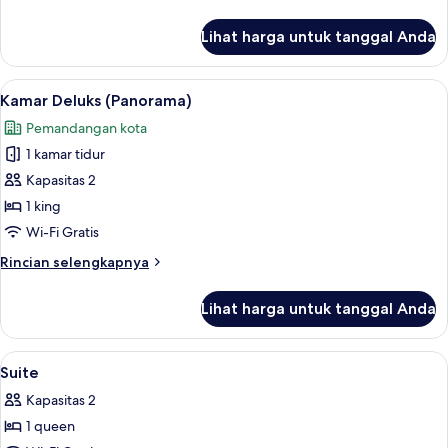
lebih
lanjut
Lihat harga untuk tanggal Anda
untuk
Kamar
Junior
Lihat
Brankas, meja kerja, tirai kedap cahaya
3
Kamar Deluks (Panorama)
semua
Pemandangan kota
foto
1 kamar tidur
untuk
Kamar
Kapasitas 2
Deluks
1 king
(Panorama)
Wi-Fi Gratis
Rincian
Rincian selengkapnya
lebih
lanjut
Lihat harga untuk tanggal Anda
untuk
Kamar
Deluks
Lihat
Brankas, meja kerja, tirai kedap cahaya
5
(Panorama)
Suite
semua
Kapasitas 2
foto
1 queen
untuk