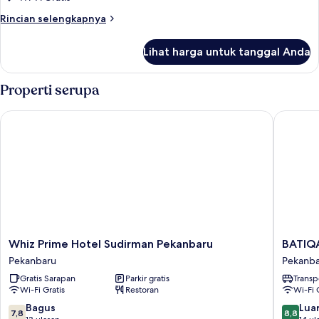
Panorama
Rincian
Rincian selengkapnya
Twin
lebih
lanjut
Room
Lihat harga untuk tanggal Anda
untuk
Deluxe
Panorama
Properti serupa
Twin
Room
Whiz Prime Hotel Sudirman Pekanbaru
BATIQA 
Whiz
BATIQA
Whiz Prime Hotel Sudirman Pekanbaru
BATIQA
Prime
Hotel
Pekanbaru
Pekanb
Hotel
Pekanba
Gratis Sarapan
Parkir gratis
Transp
Sudirman
Pekanba
Wi-Fi Gratis
Restoran
Wi-Fi 
Pekanbaru
Pekanbaru
7.8
8.8
Bagus
Luar
7,8
8,8