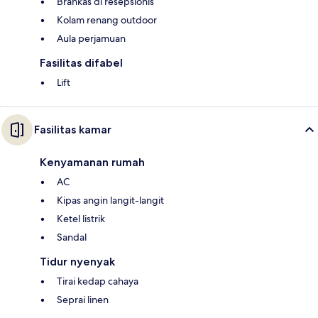
Brankas di resepsionis
Kolam renang outdoor
Aula perjamuan
Fasilitas difabel
Lift
Fasilitas kamar
Kenyamanan rumah
AC
Kipas angin langit-langit
Ketel listrik
Sandal
Tidur nyenyak
Tirai kedap cahaya
Seprai linen