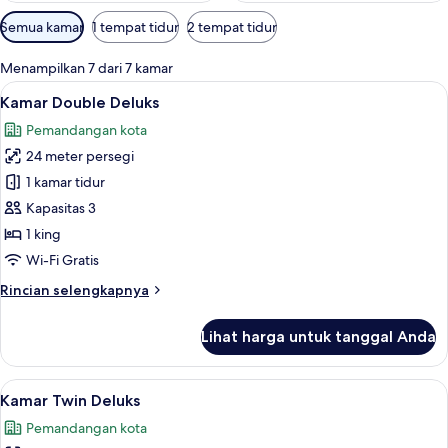
Filter
Semua kamar
1 tempat tidur
2 tempat tidur
tersedia
untuk
Menampilkan 7 dari 7 kamar
kamar
Lihat
Brankas, meja kerja, tirai kedap cahaya
6
Kamar Double Deluks
semua
Pemandangan kota
foto
24 meter persegi
untuk
Kamar
1 kamar tidur
Double
Kapasitas 3
Deluks
1 king
Wi-Fi Gratis
Rincian
Rincian selengkapnya
lebih
lanjut
Lihat harga untuk tanggal Anda
untuk
Kamar
Double
Lihat
Kamar Twin Deluks | Brankas, meja kerj
4
Deluks
Kamar Twin Deluks
semua
Pemandangan kota
foto