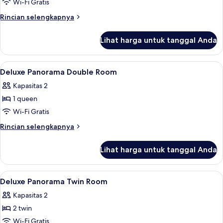
Suite
Wi-Fi Gratis
Rincian
Rincian selengkapnya
lebih
lanjut
Lihat harga untuk tanggal Anda
untuk
Suite
Lihat
Brankas, meja kerja, tirai kedap cahaya
1
Deluxe Panorama Double Room
semua
Kapasitas 2
foto
1 queen
untuk
Deluxe
Wi-Fi Gratis
Panorama
Rincian
Rincian selengkapnya
Double
lebih
lanjut
Room
Lihat harga untuk tanggal Anda
untuk
Deluxe
Panorama
Lihat
Brankas, meja kerja, tirai kedap cahaya
1
Double
Deluxe Panorama Twin Room
semua
Room
Kapasitas 2
foto
2 twin
untuk
Deluxe
Wi-Fi Gratis