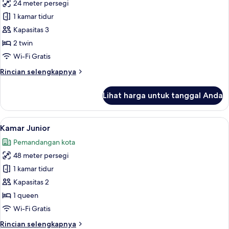
24 meter persegi
untuk
Kamar
1 kamar tidur
Twin
Kapasitas 3
Deluks
2 twin
Wi-Fi Gratis
Rincian
Rincian selengkapnya
lebih
lanjut
Lihat harga untuk tanggal Anda
untuk
Kamar
Twin
Lihat
Kamar Junior | Area keluarga
6
Deluks
Kamar Junior
semua
Pemandangan kota
foto
48 meter persegi
untuk
Kamar
1 kamar tidur
Junior
Kapasitas 2
1 queen
Wi-Fi Gratis
Rincian
Rincian selengkapnya