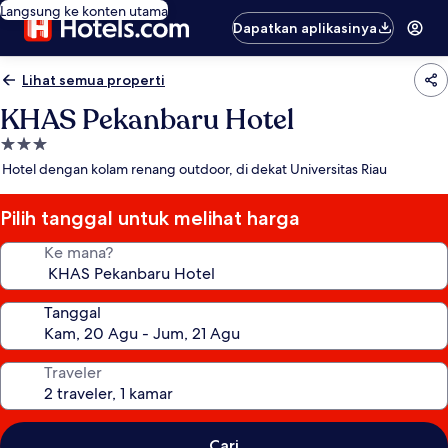
Langsung ke konten utama
Dapatkan aplikasinya
Lihat semua properti
KHAS Pekanbaru Hotel
Properti
bintang
Hotel dengan kolam renang outdoor, di dekat Universitas Riau
3.0
Pilih tanggal untuk melihat harga
Ke mana?
Tanggal
Traveler
Cari