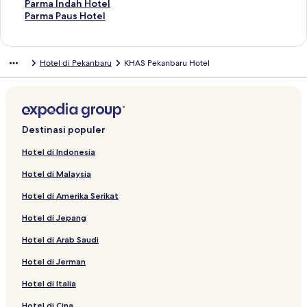
r
H
t
b
o
G
k
u
t
n
u
r
a
d
n
a
t
S
n
a
t
u
a
T
Parma Indah Hotel
i
o
O
e
v
r
R
k
u
t
n
u
r
a
d
n
a
t
S
n
a
t
u
a
T
Parma Paus Hotel
P
t
N
r
o
a
e
A
k
u
t
n
u
r
a
d
n
a
t
S
n
a
t
u
a
e
e
9
s
t
n
d
r
S
k
u
t
n
u
r
a
d
n
a
t
S
n
a
t
u
k
l
1
a
e
d
P
y
w
T
k
u
t
n
u
r
a
d
n
a
t
S
n
a
t
Hotel di Pekanbaru
KHAS Pekanbaru Hotel
a
P
7
G
l
J
l
a
i
j
A
k
u
t
n
u
r
a
d
n
a
t
S
n
a
n
e
6
r
P
a
a
d
s
o
l
T
k
u
t
n
u
r
a
d
n
a
t
S
n
b
k
1
a
e
t
n
u
s
k
p
h
A
k
u
t
n
u
r
a
d
n
a
t
S
a
a
R
n
k
r
e
t
B
r
h
e
n
G
k
u
t
n
u
r
a
d
n
a
t
r
n
a
d
a
a
t
a
e
o
a
P
g
r
F
k
u
t
n
u
r
a
d
n
a
u
b
m
H
n
H
P
P
l
H
H
r
k
a
u
I
k
u
t
n
u
r
a
d
n
Destinasi populer
a
a
o
b
o
e
e
i
o
o
e
a
n
r
s
A
k
u
t
n
u
r
a
d
r
h
t
a
t
k
k
n
t
t
m
s
d
a
h
m
N
k
u
t
n
u
r
a
Hotel di Indonesia
u
T
e
r
e
a
a
n
e
e
i
a
C
y
i
e
e
B
k
u
t
n
u
r
Hotel di Malaysia
a
l
u
l
n
n
S
l
l
e
G
e
a
n
e
w
a
R
k
u
t
n
u
m
&
P
b
b
K
P
r
a
n
H
e
r
H
t
o
F
k
u
t
n
Hotel di Amerika Serikat
a
C
e
a
a
A
e
e
r
t
o
H
a
o
i
y
o
T
k
u
t
h
o
k
r
r
P
k
P
d
r
t
o
H
l
q
a
x
h
C
k
u
Hotel di Jepang
H
n
a
u
u
e
a
e
e
a
e
t
o
l
a
l
H
e
i
P
k
o
v
n
k
n
k
n
l
l
e
t
y
H
A
o
B
t
a
P
Hotel di Arab Saudi
m
e
b
a
b
a
H
H
l
e
w
o
s
t
a
i
r
a
e
n
a
n
a
n
o
o
l
o
t
n
e
l
t
m
r
Hotel di Jerman
s
t
r
b
r
b
t
t
o
e
o
l
i
e
a
m
Hotel di Italia
t
i
u
a
u
a
e
e
d
l
f
P
v
l
I
a
a
o
r
r
l
l
H
P
H
e
i
H
n
P
Hotel di Cina