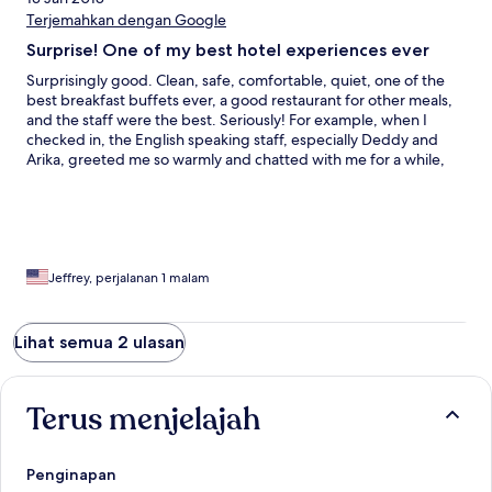
Terjemahkan dengan Google
Surprise! One of my best hotel experiences ever
Surprisingly good. Clean, safe, comfortable, quiet, one of the
best breakfast buffets ever, a good restaurant for other meals,
and the staff were the best. Seriously! For example, when I
checked in, the English speaking staff, especially Deddy and
Arika, greeted me so warmly and chatted with me for a while,
that I felt like an honored guest instead of just another
customer. Then later, when I asked to borrow a screwdriver to
try to fix a broken handle on my carry-on bag, Deddy and three
other people kindly took on the challenge of seeing if they
could fix it. Ten minutes later, they brought my repaired bag to
my room. I thought I would have to throw it away (and had
Jeffrey, perjalanan 1 malam
already bought a backpack to prepare for that), but thanks to
them, the handle that wouldn't go down anymore now does,
and they showed me what to do if it happens again. Amazing
Lihat semua 2 ulasan
service! They even have a comfortable , safe shuttle van to take
you to the nearby airport (small fee: 50k rupiah, a little less than
$4). The breakfast was such a pleasant surprise. So many fun
Terus menjelajah
specialties of Indonesia along with a few other things. Big
selection. At night, I had dinner there in their restaurant as well.
At first I was nervous because I seemed to be the only one there
Penginapan
at the time, but I gave it a try, and how pleased I was. More