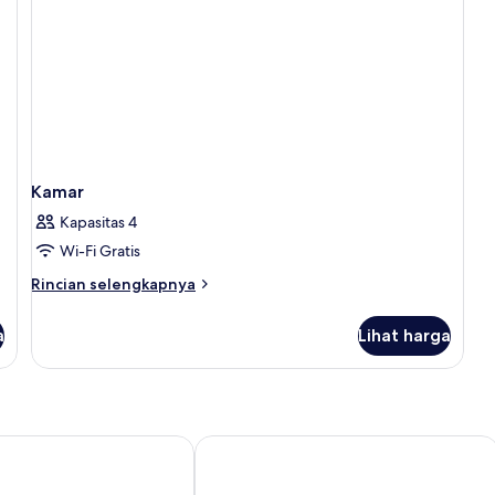
Kamar
Kapasitas 4
Wi-Fi Gratis
Rincian
Rincian selengkapnya
lebih
lanjut
a
Lihat harga
untuk
Kamar
ly
de - Adults Only
Zilwa Attitude