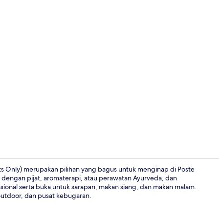
Video proper
ults Only) merupakan pilihan yang bagus untuk menginap di Poste
dengan pijat, aromaterapi, atau perawatan Ayurveda, dan
nasional serta buka untuk sarapan, makan siang, dan makan malam.
Kamar Superi
outdoor, dan pusat kebugaran.