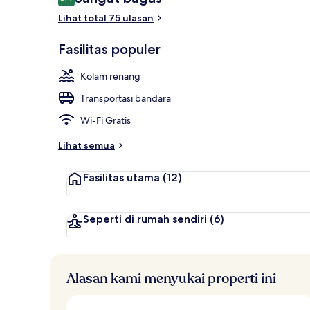
8,4 dari 10
Lihat total 75 ulasan
Lain-lain
Fasilitas populer
Kolam renang
Transportasi bandara
Wi-Fi Gratis
Lihat semua
Fasilitas utama
(12)
Seperti di rumah sendiri
(6)
Alasan kami menyukai properti ini