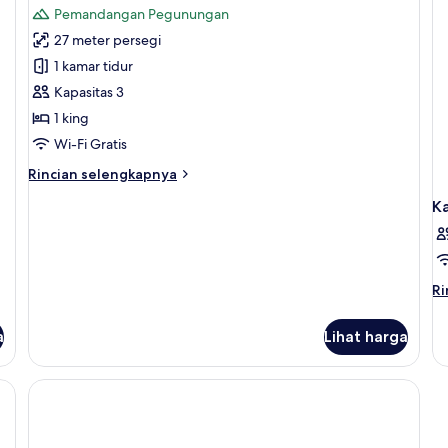
ke
Pemandangan Pegunungan
foto
27 meter persegi
untuk
Kamar
1 kamar tidur
Superior,
Kapasitas 3
pemandangan
1 king
gunung
Wi-Fi Gratis
Rincian
Rincian selengkapnya
lebih
K
lanjut
untuk
Kamar
Superior,
pemandangan
Ri
Ri
gunung
le
la
a
Lihat harga
un
K