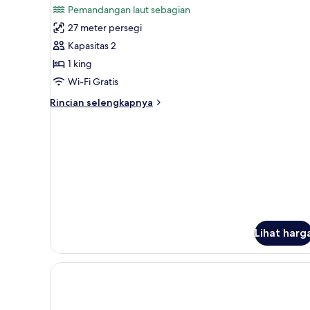
samudra
Pemandangan laut sebagian
foto
27 meter persegi
untuk
Kamar
Kapasitas 2
Superior
1 king
(Beach
Wi-Fi Gratis
Access)
Rincian
Rincian selengkapnya
lebih
lanjut
untuk
Kamar
Superior
(Beach
Access)
Lihat harg