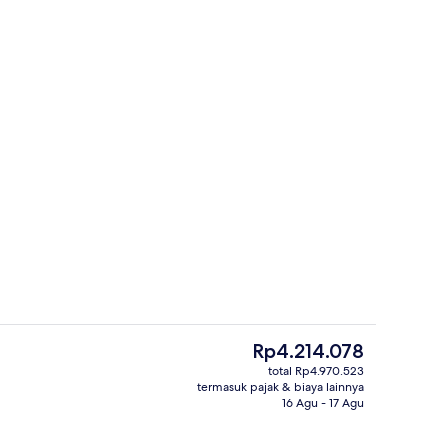
2 bar/lounge
ti
Harga
Rp4.214.078
saat
total Rp4.970.523
ini
termasuk pajak & biaya lainnya
or, menghadap pantai | Minibar, brankas, meja kerja, dan ruang kerja rama
Eksterior
Rp4.214.078
16 Agu - 17 Agu