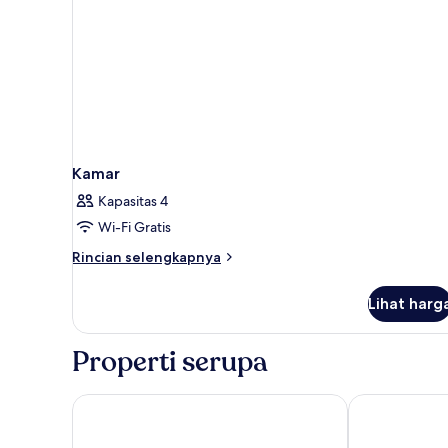
Kamar
Kapasitas 4
Wi-Fi Gratis
Rincian
Rincian selengkapnya
lebih
lanjut
Lihat harg
untuk
Kamar
Properti serupa
Hotel Riu Palace Mauritius - All Inclusive - Adults On
Lagoon Attitu