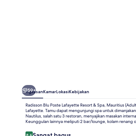
Lafayette
Resort
&
Spa,
Mauritius
(Adults
Only)
59+
Ringkasan
Kamar
Lokasi
Kebijakan
Radisson Blu Poste Lafayette Resort & Spa, Mauritius (Ad
Lafayette. Tamu dapat mengunjungi spa untuk dimanjakan 
Nautilus, salah satu 3 restoran, menyajikan masakan inter
Keunggulan lainnya meliputi 2 bar/lounge, kolam renang 
Ulasan
Sangat bagus
8,4