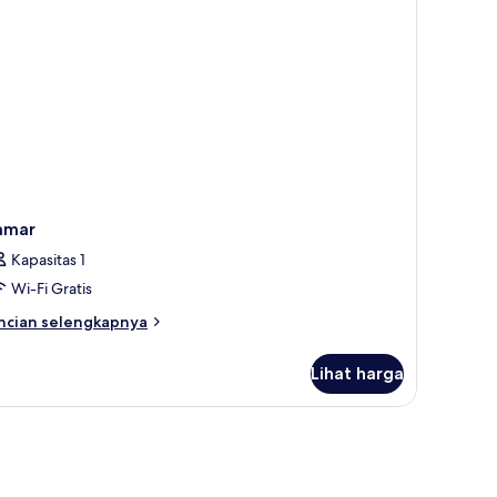
bun
amar
Kapasitas 1
Wi-Fi Gratis
ncian
ncian selengkapnya
bih
njut
Lihat harga
tuk
amar