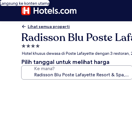
Langsung ke konten utama
Lihat semua properti
Radisson Blu Poste Lafa
Properti
bintang
Hotel khusus dewasa di Poste Lafayette dengan 3 restoran,
4.0
Pilih tanggal untuk melihat harga
Ke mana?
Galeri
foto
untuk
Radisson
Blu
Poste