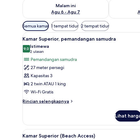
Periksa ketersediaan untuk malam ini Agu 6 - Agu 7
Periksa keter
Malam ini
Agu 6 - Agu 7
A
Filter
Semua kamar
1 tempat tidur
2 tempat tidur
tersedia
Lihat
Kamar Superior, pemandangan s
untuk
11
Kamar Superior, pemandangan samudra
semua
kamar
Istimewa
foto
9,0
9,0 dari 10
(2
2 ulasan
untuk
ulasan)
Pemandangan samudra
Kamar
27 meter persegi
Superior,
Kapasitas 3
pemandangan
2 twin ATAU 1 king
samudra
Wi-Fi Gratis
Rincian
Rincian selengkapnya
lebih
lanjut
Lihat harg
untuk
Kamar
Superior,
Lihat
Minibar, brankas, meja kerja, 
6
pemandangan
Kamar Superior (Beach Access)
semua