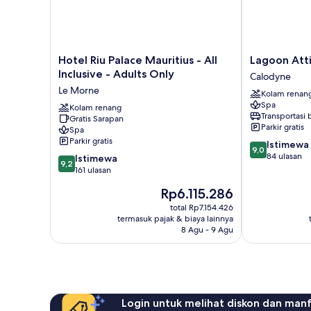
Hotel
Lagoon
Hotel Riu Palace Mauritius - All
Lagoon Atti
Riu
Attitude
Inclusive - Adults Only
Calodyne
Palace
-
Le Morne
Kolam renan
Mauritius
Adults
Spa
-
Kolam renang
Only
Transportasi
Gratis Sarapan
All
Calodyne
Parkir gratis
Spa
Inclusive
Parkir gratis
9.0
Istimewa
-
9,0
dari
84 ulasan
9.2
Adults
Istimewa
9,2
10,
dari
Only
161 ulasan
Istimewa,
10,
Le
Harga
Rp6.115.286
84
Istimewa,
Morne
sekarang
ulasan
161
total Rp7.154.426
Rp6.115.286
termasuk pajak & biaya lainnya
ulasan
8 Agu - 9 Agu
Login untuk melihat diskon dan man