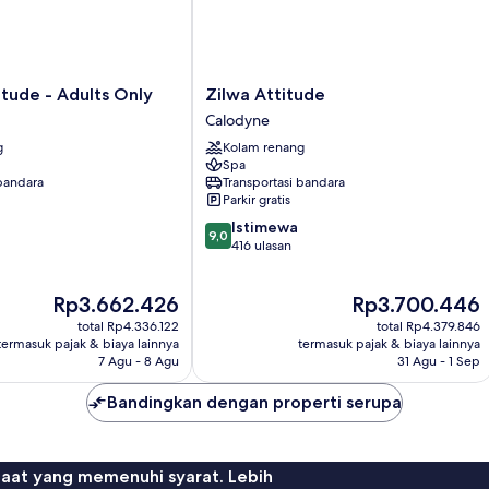
Zilwa
tude - Adults Only
Zilwa Attitude
Attitude
Calodyne
Calodyne
g
Kolam renang
Spa
 bandara
Transportasi bandara
Parkir gratis
9.0
Istimewa
9,0
dari
416 ulasan
10,
Istimewa,
Harga
Harga
Rp3.662.426
Rp3.700.446
416
sekarang
sekarang
ulasan
total Rp4.336.122
total Rp4.379.846
Rp3.662.426
Rp3.700.446
termasuk pajak & biaya lainnya
termasuk pajak & biaya lainnya
7 Agu - 8 Agu
31 Agu - 1 Sep
Bandingkan dengan properti serupa
faat yang memenuhi syarat. Lebih