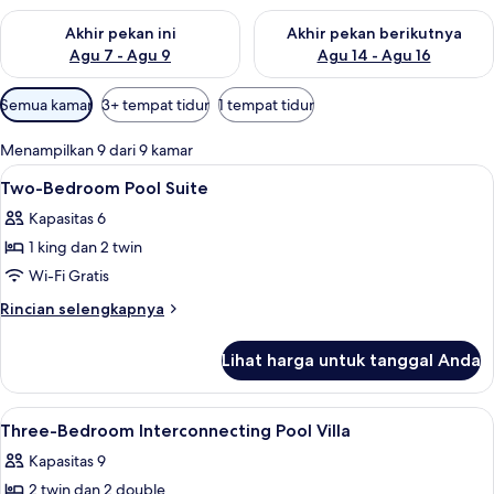
Periksa ketersediaan untuk akhir pekan ini Agu 7 - Agu 9
Periksa ketersediaan untuk ak
Akhir pekan ini
Akhir pekan berikutnya
Agu 7 - Agu 9
Agu 14 - Agu 16
Filter
Semua kamar
3+ tempat tidur
1 tempat tidur
tersedia
untuk
Menampilkan 9 dari 9 kamar
kamar
Lihat
Brankas, meja kerja, ruang kerja ramah
4
Two-Bedroom Pool Suite
semua
Kapasitas 6
foto
1 king dan 2 twin
untuk
Two-
Wi-Fi Gratis
Bedroom
Rincian
Rincian selengkapnya
Pool
lebih
lanjut
Suite
Lihat harga untuk tanggal Anda
untuk
Two-
Bedroom
Lihat
Brankas, meja kerja, ruang kerja ramah
11
Pool
Three-Bedroom Interconnecting Pool Villa
semua
Suite
Kapasitas 9
foto
2 twin dan 2 double