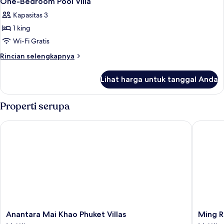
One-Bedroom Pool Villa
semua
Pool
Kapasitas 3
Villa
foto
1 king
untuk
One-
Wi-Fi Gratis
Bedroom
Rincian
Rincian selengkapnya
Pool
lebih
lanjut
Villa
Lihat harga untuk tanggal Anda
untuk
One-
Bedroom
Properti serupa
Pool
Villa
Anantara Mai Khao Phuket Villas
Ming Res
Anantara
Ming
Anantara Mai Khao Phuket Villas
Ming R
Mai
Resort