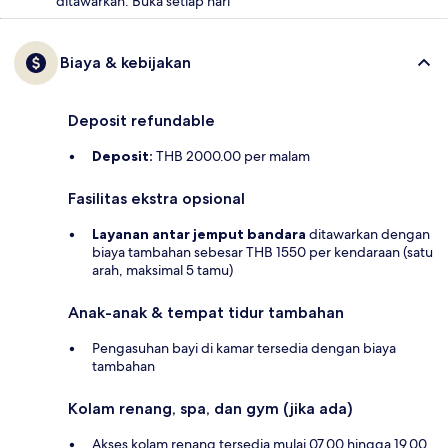
ditawarkan. Buka setiap hari
Biaya & kebijakan
Deposit refundable
Deposit:
THB 2000.00 per malam
Fasilitas ekstra opsional
Layanan antar jemput bandara
ditawarkan dengan
biaya tambahan sebesar THB 1550 per kendaraan (satu
arah, maksimal 5 tamu)
Anak-anak & tempat tidur tambahan
Pengasuhan bayi di kamar tersedia dengan biaya
tambahan
Kolam renang, spa, dan gym (jika ada)
Akses kolam renang tersedia mulai 07.00 hingga 19.00.