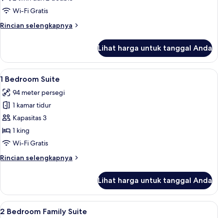
untuk
Three-
Wi-Fi Gratis
Bedroom
Rincian
Rincian selengkapnya
Interconnecting
lebih
lanjut
Pool
Lihat harga untuk tanggal Anda
untuk
Villa
Three-
Bedroom
Lihat
1 Bedroom Suite | Brankas, meja kerja,
1
Interconnecting
1 Bedroom Suite
semua
Pool
94 meter persegi
Villa
foto
1 kamar tidur
untuk
1
Kapasitas 3
Bedroom
1 king
Suite
Wi-Fi Gratis
Rincian
Rincian selengkapnya
lebih
lanjut
Lihat harga untuk tanggal Anda
untuk
1
Bedroom
Lihat
2 Bedroom Family Suite | Brankas, meja
6
Suite
2 Bedroom Family Suite
semua