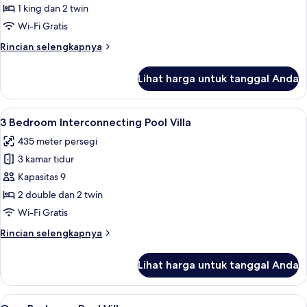
Bedroom
1 king dan 2 twin
Pool
Wi-Fi Gratis
Suite
Rincian
Rincian selengkapnya
lebih
lanjut
Lihat harga untuk tanggal Anda
untuk
2
Bedroom
Lihat
Brankas, meja kerja, ruang kerja ramah
9
Pool
3 Bedroom Interconnecting Pool Villa
semua
Suite
435 meter persegi
foto
3 kamar tidur
untuk
3
Kapasitas 9
Bedroom
2 double dan 2 twin
Interconnecting
Wi-Fi Gratis
Pool
Rincian
Rincian selengkapnya
Villa
lebih
lanjut
Lihat harga untuk tanggal Anda
untuk
3
Bedroom
Lihat
Brankas, meja kerja, ruang kerja ramah
4
Interconnecting