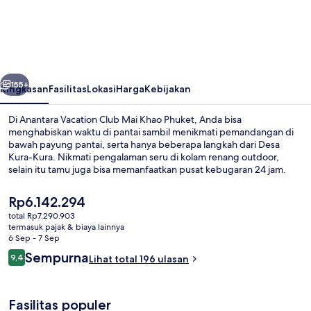
Vacation
Club
Mai
Khao
belumnya
Berikutnya
Phuket
155+
Ringkasan
Fasilitas
Lokasi
Harga
Kebijakan
Di Anantara Vacation Club Mai Khao Phuket, Anda bisa
menghabiskan waktu di pantai sambil menikmati pemandangan di
bawah payung pantai, serta hanya beberapa langkah dari Desa
Kura-Kura. Nikmati pengalaman seru di kolam renang outdoor,
selain itu tamu juga bisa memanfaatkan pusat kebugaran 24 jam.
Menawarkan pemandangan taman, Taurus Restaurant menyajikan
masakan internasional serta buka untuk sarapan, makan siang, dan
Harga
Rp6.142.294
makan malam. Fasilitas klub anak gratis serta bar tepi kolam renang
saat
total Rp7.290.903
adalah keunggulan lain yang bisa Anda nikmati, dan vila dilengkapi
ini
termasuk pajak & biaya lainnya
bathtub berendam dan dapur kecil.
Kolam renang outdoor, dengan payun
Rp6.142.294
6 Sep - 7 Sep
Ulasan
Sempurna
9,4
Lihat total 196 ulasan
9,4 dari 10
Fasilitas populer