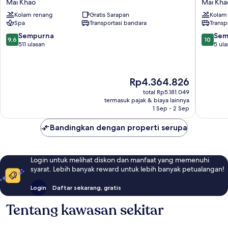
Mai Khao
Mai Kha
Khao
Phuket
Kolam renang
Gratis Sarapan
Kolam
Phuket
Mai
Spa
Transportasi bandara
Transp
Villas
Khao
Mai
9.6
10.0
Sempurna
Sem
9,6
10
Khao
dari
dari
511 ulasan
5 ula
10,
10,
Sempurna,
Sempur
511
5
Harga
Rp4.364.826
ulasan
ulasan
sekarang
total Rp5.181.049
Rp4.364.826
termasuk pajak & biaya lainnya
1 Sep - 2 Sep
Bandingkan dengan properti serupa
Login untuk melihat diskon dan manfaat yang memenuhi
syarat. Lebih banyak reward untuk lebih banyak petualangan!
Login
Daftar sekarang, gratis
Tentang kawasan sekitar