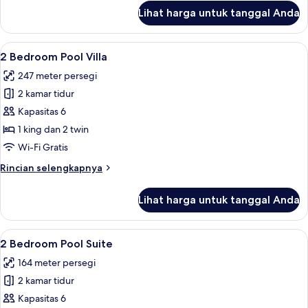
lanjut
Lihat harga untuk tanggal Anda
untuk
1
Bedroom
Lihat
Brankas, meja kerja, ruang kerja ramah
8
Pool
2 Bedroom Pool Villa
semua
Villa
247 meter persegi
foto
2 kamar tidur
untuk
2
Kapasitas 6
Bedroom
1 king dan 2 twin
Pool
Wi-Fi Gratis
Villa
Rincian
Rincian selengkapnya
lebih
lanjut
Lihat harga untuk tanggal Anda
untuk
2
Bedroom
Lihat
2 Bedroom Pool Suite | Brankas, meja k
5
Pool
2 Bedroom Pool Suite
semua
Villa
164 meter persegi
foto
2 kamar tidur
untuk
2
Kapasitas 6