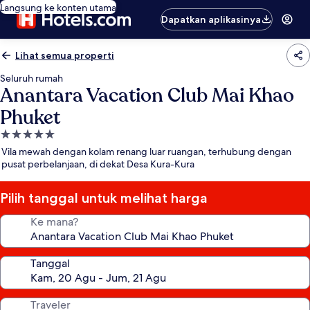
Langsung ke konten utama
Dapatkan aplikasinya
Lihat semua properti
Seluruh rumah
Anantara Vacation Club Mai Khao
Phuket
Properti
bintang
Vila mewah dengan kolam renang luar ruangan, terhubung dengan
5.0
pusat perbelanjaan, di dekat Desa Kura-Kura
Pilih tanggal untuk melihat harga
Ke mana?
Tanggal
Traveler