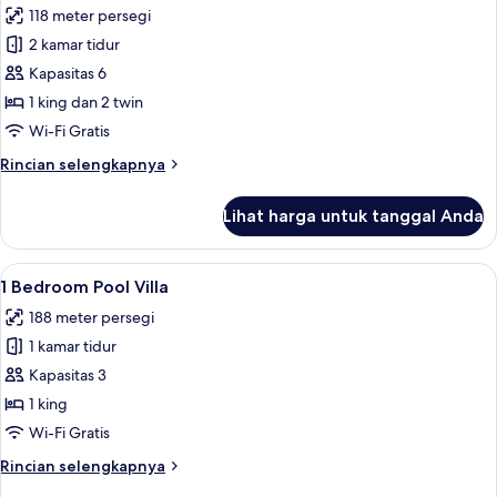
118 meter persegi
foto
2 kamar tidur
untuk
2
Kapasitas 6
Bedroom
1 king dan 2 twin
Family
Wi-Fi Gratis
Suite
Rincian
Rincian selengkapnya
lebih
lanjut
Lihat harga untuk tanggal Anda
untuk
2
Bedroom
Lihat
1 Bedroom Pool Villa | Brankas, meja k
6
Family
1 Bedroom Pool Villa
semua
Suite
188 meter persegi
foto
1 kamar tidur
untuk
1
Kapasitas 3
Bedroom
1 king
Pool
Wi-Fi Gratis
Villa
Rincian
Rincian selengkapnya
lebih