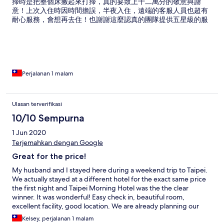
掃時是把整個床搬起來打掃，真的要致上十二萬分的敬意與謝
意！上次入住時因時間擔誤，半夜入住，遠端的客服人員也超有
耐心服務，會想再去住！也謝謝這麼認真的團隊提供五星級的服
務！
Perjalanan 1 malam
Ulasan terverifikasi
10/10 Sempurna
1 Jun 2020
Terjemahkan dengan Google
Great for the price!
My husband and I stayed here during a weekend trip to Taipei.
We actually stayed at a different hotel for the exact same price
the first night and Taipei Morning Hotel was the the clear
winner. It was wonderful! Easy check in, beautiful room,
excellent facility, good location. We are already planning our
next stay here. Excellent value!
Kelsey, perjalanan 1 malam