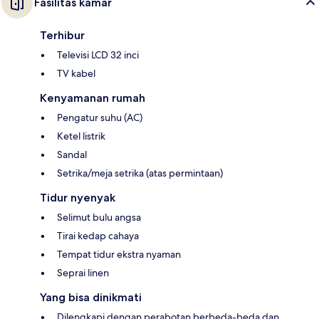
Fasilitas kamar
Terhibur
Televisi LCD 32 inci
TV kabel
Kenyamanan rumah
Pengatur suhu (AC)
Ketel listrik
Sandal
Setrika/meja setrika (atas permintaan)
Tidur nyenyak
Selimut bulu angsa
Tirai kedap cahaya
Tempat tidur ekstra nyaman
Seprai linen
Yang bisa dinikmati
Dilengkapi dengan perabotan berbeda-beda dan