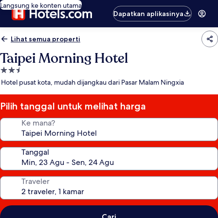
Langsung ke konten utama
Dapatkan aplikasinya
Lihat semua properti
Taipei Morning Hotel
Properti
bintang
Hotel pusat kota, mudah dijangkau dari Pasar Malam Ningxia
2.5
Pilih tanggal untuk melihat harga
Ke mana?
Tanggal
Traveler
Cari