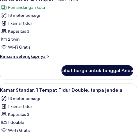
semua
Pemandangan kota
foto
18 meter persegi
untuk
Kamar
1 kamar tidur
Bisnis,
Kapasitas 3
2
2 twin
Tempat
Wi-Fi Gratis
Tidur
Rincian
Rincian selengkapnya
Twin
lebih
lanjut
Lihat harga untuk tanggal Anda
untuk
Kamar
Bisnis,
Lihat
Kamar Standar, 1 Tempat Tidur Double,
11
2
Kamar Standar, 1 Tempat Tidur Double, tanpa jendela
semua
Tempat
13 meter persegi
Tidur
foto
Twin
1 kamar tidur
untuk
Kamar
Kapasitas 3
Standar,
1 double
1
Wi-Fi Gratis
Tempat