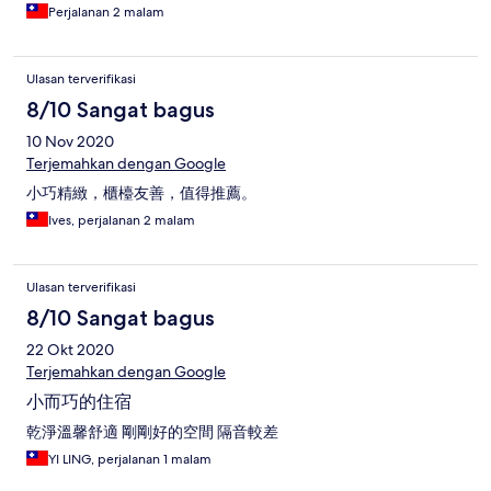
Perjalanan 2 malam
Ulasan terverifikasi
8/10 Sangat bagus
10 Nov 2020
Terjemahkan dengan Google
小巧精緻，櫃檯友善，值得推薦。
Ives, perjalanan 2 malam
Ulasan terverifikasi
8/10 Sangat bagus
22 Okt 2020
Terjemahkan dengan Google
小而巧的住宿
乾淨溫馨舒適 剛剛好的空間 隔音較差
YI LING, perjalanan 1 malam