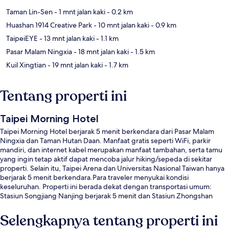
Taman Lin-Sen
- 1 mnt jalan kaki
- 0.2 km
Huashan 1914 Creative Park
- 10 mnt jalan kaki
- 0.9 km
TaipeiEYE
- 13 mnt jalan kaki
- 1.1 km
Pasar Malam Ningxia
- 18 mnt jalan kaki
- 1.5 km
Kuil Xingtian
- 19 mnt jalan kaki
- 1.7 km
Tentang properti ini
Taipei Morning Hotel
Taipei Morning Hotel berjarak 5 menit berkendara dari Pasar Malam
Ningxia dan Taman Hutan Daan. Manfaat gratis seperti WiFi, parkir
mandiri, dan internet kabel merupakan manfaat tambahan, serta tamu
yang ingin tetap aktif dapat mencoba jalur hiking/sepeda di sekitar
properti. Selain itu, Taipei Arena dan Universitas Nasional Taiwan hanya
berjarak 5 menit berkendara.Para traveler menyukai kondisi
keseluruhan. Properti ini berada dekat dengan transportasi umum:
Stasiun Songjiang Nanjing berjarak 5 menit dan Stasiun Zhongshan
berjarak 10 menit.
Selengkapnya tentang properti ini