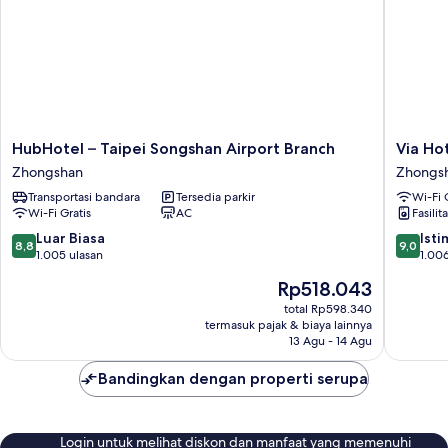
Bebas
Asap
Rokok
HubHotel
Via
HubHotel – Taipei Songshan Airport Branch
Via Ho
–
Hotel
Zhongshan
Zhongs
Taipei
Loft
Transportasi bandara
Tersedia parkir
Wi-Fi 
Songshan
Zhongs
Wi-Fi Gratis
AC
Fasilit
Airport
Branch
8.8
9.0
Luar Biasa
Ist
8,8
9,0
Zhongshan
dari
dari
1.005 ulasan
1.006
10,
10,
Harga
Rp518.043
Luar
Istimew
sekarang
Biasa,
1.006
total Rp598.340
Rp518.043
termasuk pajak & biaya lainnya
1.005
ulasan
13 Agu - 14 Agu
ulasan
Bandingkan dengan properti serupa
Login untuk melihat diskon dan manfaat yang memenuhi