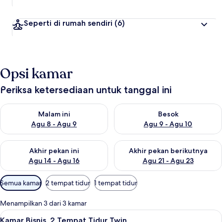
Seperti di rumah sendiri
(6)
Opsi kamar
Periksa ketersediaan untuk tanggal ini
Periksa ketersediaan untuk malam ini Agu 8 - Agu 9
Periksa ketersediaan untuk be
Malam ini
Besok
Agu 8 - Agu 9
Agu 9 - Agu 10
Periksa ketersediaan untuk akhir pekan ini Agu 14 - Agu 16
Periksa ketersediaan untuk ak
Akhir pekan ini
Akhir pekan berikutnya
Agu 14 - Agu 16
Agu 21 - Agu 23
Filter
Semua kamar
2 tempat tidur
1 tempat tidur
tersedia
untuk
Menampilkan 3 dari 3 kamar
kamar
Lihat
Kamar Bisnis, 2 Tempat Tidur Twin | Se
5
Kamar Bisnis, 2 Tempat Tidur Twin