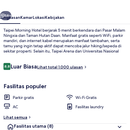
belumnya
Berikutnya
58+
Ringkasan
Kamar
Lokasi
Kebijakan
Taipei Morning Hotel berjarak 5 menit berkendara dari Pasar Malam
Ningxia dan Taman Hutan Daan. Manfaat gratis seperti WiFi, parkir
mandiri, dan internet kabel merupakan manfaat tambahan, serta
tamu yang ingin tetap aktif dapat mencoba jalur hiking/sepeda di
sekitar properti. Selain itu, Taipei Arena dan Universitas Nasional
Taiwan hanya berjarak 5 menit berkendara.Para traveler menyukai
kondisi keseluruhan. Properti ini berada dekat dengan transportasi
Ulasan
Luar Biasa
umum: Stasiun Songjiang Nanjing berjarak 5 menit dan Stasiun
8,8
Lihat total 1.000 ulasan
8,8 dari 10
Zhongshan berjarak 10 menit.
Lorong
Fasilitas populer
Parkir gratis
Wi-Fi Gratis
AC
Fasilitas laundry
Lihat semua
Fasilitas utama
(8)