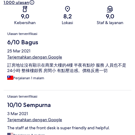
1.000 ulasan
9,0
8,2
9,0
Kebersihan
Lokasi
Staf & layanan
Ulasan
Ulasan terverifikasi
6/10 Bagus
25 Mar 2021
Terjemahkan dengan Google
訂房地址沒有顯示在商業大樓的4樓 半夜有點吵 服務 人員也不是
24小時 整棟樓頗舊 房間小 有點壓迫感。價格反應一切
Perjalanan 1 malam
Ulasan terverifikasi
10/10 Sempurna
3 Mar 2021
Terjemahkan dengan Google
The staff at the front desk is super friendly and helpful.