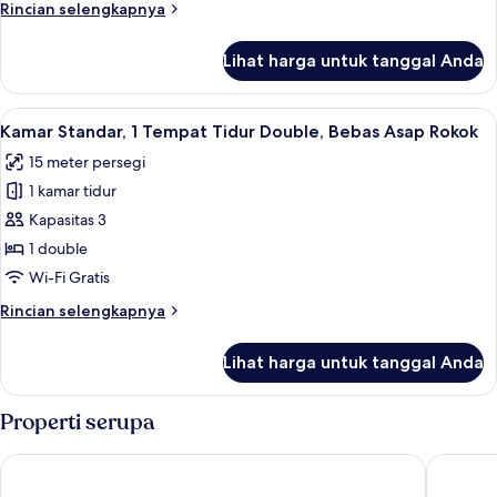
Rincian
Rincian selengkapnya
Tidur
lebih
Double,
lanjut
Lihat harga untuk tanggal Anda
untuk
tanpa
Kamar
jendela
Standar,
Lihat
Kamar Standar, 1 Tempat Tidur Double,
11
1
Kamar Standar, 1 Tempat Tidur Double, Bebas Asap Rokok
semua
Tempat
15 meter persegi
Tidur
foto
Double,
1 kamar tidur
untuk
tanpa
Kamar
Kapasitas 3
jendela
Standar,
1 double
1
Wi-Fi Gratis
Tempat
Rincian
Rincian selengkapnya
Tidur
lebih
Double,
lanjut
Lihat harga untuk tanggal Anda
untuk
Bebas
Kamar
Asap
Standar,
Properti serupa
Rokok
1
Tempat
HubHotel – Taipei Songshan Airport Branch
Via Hotel
Tidur
Double,