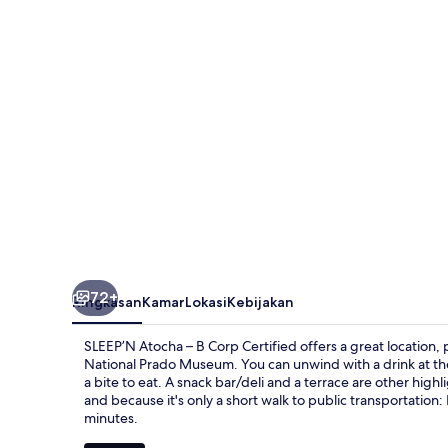
B
Corp
Certified
72+
Ringkasan
Kamar
Lokasi
Kebijakan
SLEEP’N Atocha – B Corp Certified offers a great location, p
National Prado Museum. You can unwind with a drink at the
a bite to eat. A snack bar/deli and a terrace are other highli
and because it's only a short walk to public transportation:
minutes.