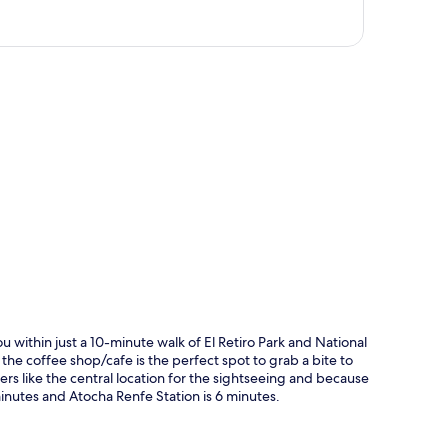
a
u within just a 10-minute walk of El Retiro Park and National
he coffee shop/cafe is the perfect spot to grab a bite to
lers like the central location for the sightseeing and because
3 minutes and Atocha Renfe Station is 6 minutes.