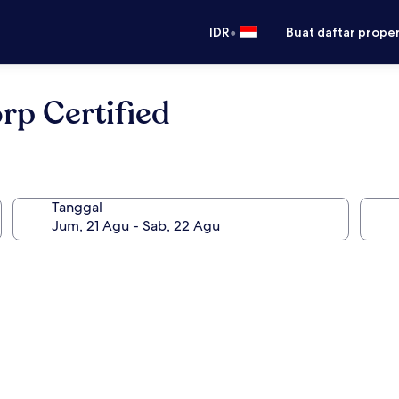
•
IDR
Buat daftar prope
rp Certified
Tanggal