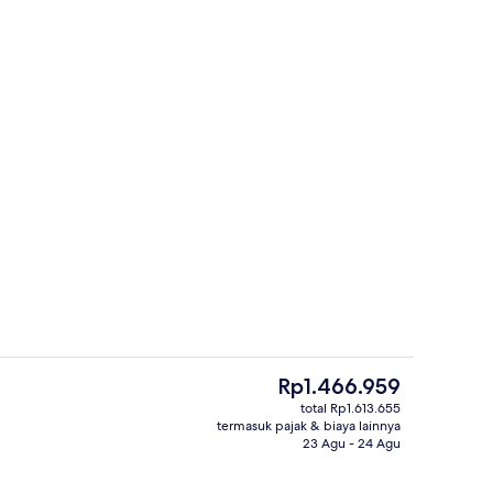
, balkon | Selimut bulu angsa, brankas, tirai kedap cahaya, dan kedap suar
Teras/patio
Harga
Rp1.466.959
saat
total Rp1.613.655
ini
termasuk pajak & biaya lainnya
Teras/patio
Rp1.466.959
23 Agu - 24 Agu