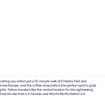
Kamar Double
utting you within just a 10-minute walk of El Retiro Park and
 bar/lounge, and the coffee shop/cafe is the perfect spot to grab
ghts. Fellow travelers like the central location for the sightseeing
Teras/patio
 Estación del Arte is 3 minutes and Atocha Renfe Station is 6