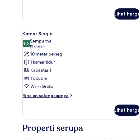
lanjut
untuk
Kamar
Lihat harg
Single
Basic
Lihat
Selimut bulu angsa, brankas, t
6
Kamar Single
semua
Sempurna
foto
9,6
9,6 dari 10
(13
13 ulasan
untuk
ulasan)
10 meter persegi
Kamar
1 kamar tidur
Single
Kapasitas 1
1 double
Wi-Fi Gratis
Rincian
Rincian selengkapnya
lebih
lanjut
Lihat harg
untuk
Kamar
Single
Properti serupa