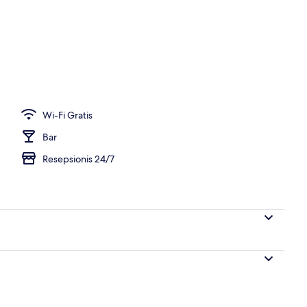
30-inci dengan saluran TV digital dan TV
Wi-Fi Gratis
Bar
Resepsionis 24/7