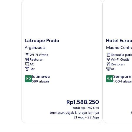
Latroupe Prado
Hotel Europa
Latroupe
Hotel
Latroupe Prado
Hotel Euro
Prado
Europa
Arganzuela
Madrid Centr
Arganzuela
Madrid
Wi-Fi Gratis
Tersedia park
Centro
Restoran
Wi-Fi Gratis
AC
Restoran
Bar
AC
9.0
9.4
Istimewa
Sempurn
9,0
9,4
dari
dari
589 ulasan
1.004 ulasa
10,
10,
Istimewa,
Sempurna,
589
1.004
Harga
Rp1.588.250
ulasan
ulasan
sekarang
total Rp1.747.074
Rp1.588.250
termasuk pajak & biaya lainnya
21 Agu - 22 Agu