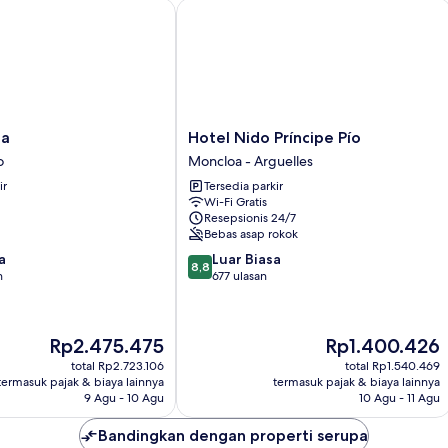
Hotel Nido Príncipe Pío
Hotel
pa
Hotel Nido Príncipe Pío
Nido
o
Moncloa - Arguelles
Príncipe
ir
Tersedia parkir
Pío
Wi-Fi Gratis
Moncloa
Resepsionis 24/7
-
Bebas asap rokok
Arguelles
8.8
a
Luar Biasa
8,8
dari
n
677 ulasan
10,
Luar
Biasa,
Harga
Harga
Rp2.475.475
Rp1.400.426
677
sekarang
sekarang
ulasan
total Rp2.723.106
total Rp1.540.469
Rp2.475.475
Rp1.400.426
termasuk pajak & biaya lainnya
termasuk pajak & biaya lainnya
9 Agu - 10 Agu
10 Agu - 11 Agu
Bandingkan dengan properti serupa