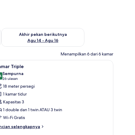
n ini Agu 7 - Agu 9
Periksa ketersediaan untuk akhir pekan berikutnya Agu 14 - A
Akhir pekan berikutnya
Agu 14 - Agu 16
Menampilkan 6 dari 6 kamar
ngsa, brankas, tirai kedap cahaya, dan kedap suara
ihat
Selimut bulu angsa, brankas, tirai kedap cah
6
mar Triple
emua
Sempurna
oto
4
9,4 dari 10
(26
26 ulasan
ntuk
ulasan)
18 meter persegi
amar
1 kamar tidur
riple
Kapasitas 3
1 double dan 1 twin ATAU 3 twin
Wi-Fi Gratis
ncian
ncian selengkapnya
bih