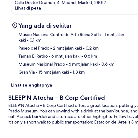
Calle Doctor Drumen, 4, Madrid, Madrid, 28012
Lihat di peta
Yang ada di sekitar
Museo Nacional Centro de Arte Reina Sofía
- 1 mnt jalan
kaki
- 0.1 km
Paseo del Prado
- 2 mnt jalan kaki
- 0.2 km
Pet
Taman El Retiro
- 6 mnt jalan kaki
- 0.6 km
Museum Nasional Prado
- 6 mnt jalan kaki
- 0.6 km
Gran Via
- 15 mnt jalan kaki
- 1.3 km
Lihat selengkapnya
SLEEP’N Atocha – B Corp Certified
SLEEP’N Atocha – B Corp Certified offers a great location, putting yo
Prado Museum. You can unwind with a drink at the bar/lounge, and t
eat. A snack bar/deli and a terrace are other highlights. Fellow trave
it's only a short walk to public transportation: Estación del Arte is 