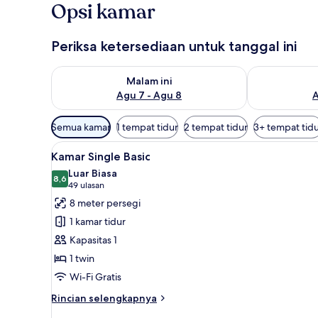
Opsi kamar
Periksa ketersediaan untuk tanggal ini
Periksa ketersediaan untuk malam ini Agu 7 - Agu 8
Periksa keter
Malam ini
Agu 7 - Agu 8
A
Filter
Semua kamar
1 tempat tidur
2 tempat tidur
3+ tempat tid
tersedia
Lihat
Kamar Single Basic | Selimut b
untuk
5
Kamar Single Basic
semua
kamar
Luar Biasa
foto
8,6
8,6 dari 10
(49
49 ulasan
untuk
ulasan)
8 meter persegi
Kamar
1 kamar tidur
Single
Kapasitas 1
Basic
1 twin
Wi-Fi Gratis
Rincian
Rincian selengkapnya
lebih