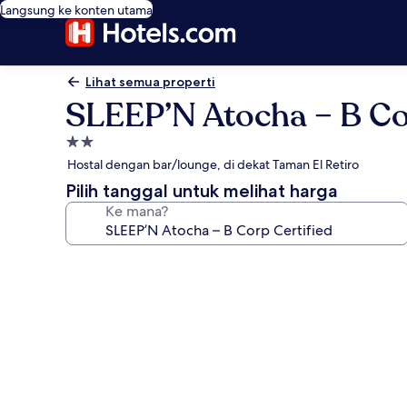
Langsung ke konten utama
Lihat semua properti
SLEEP’N Atocha – B Co
Properti
bintang
Hostal dengan bar/lounge, di dekat Taman El Retiro
2.0
Pilih tanggal untuk melihat harga
Ke mana?
Galeri
foto
untuk
SLEEP’N
Atocha
–