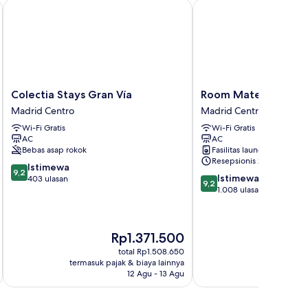
Colectia Stays Gran Vía
Room Mate Mario, Mad
Colectia
Room
Colectia Stays Gran Vía
Room Mate Mario, M
Stays
Mate
Madrid Centro
Madrid Centro
Gran
Mario,
Wi-Fi Gratis
Wi-Fi Gratis
Vía
Madrid
AC
AC
Madrid
Madrid
Bebas asap rokok
Fasilitas laundry
Centro
Centro
Resepsionis 24/7
9.2
Istimewa
9,2
9.2
Istimewa
dari
403 ulasan
9,2
dari
1.008 ulasan
10,
10,
Istimewa,
Istimewa,
403
1.008
ulasan
Harga
Ha
Rp1.371.500
R
ulasan
sekarang
se
total Rp1.508.650
Rp1.371.500
Rp
termasuk pajak & biaya lainnya
termasuk paj
12 Agu - 13 Agu