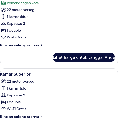
Pemandangan kota
foto
22 meter persegi
untuk
Kamar
1 kamar tidur
Klasik
Kapasitas 2
1 double
Wi-Fi Gratis
Rincian
Rincian selengkapnya
lebih
lanjut
Lihat harga untuk tanggal Anda
untuk
Kamar
Klasik
Lihat
Seprai antialergi, selimut bulu angsa,
10
Kamar Superior
semua
22 meter persegi
foto
1 kamar tidur
untuk
Kamar
Kapasitas 2
Superior
1 double
Wi-Fi Gratis
Rincian
Rincian selengkapnya