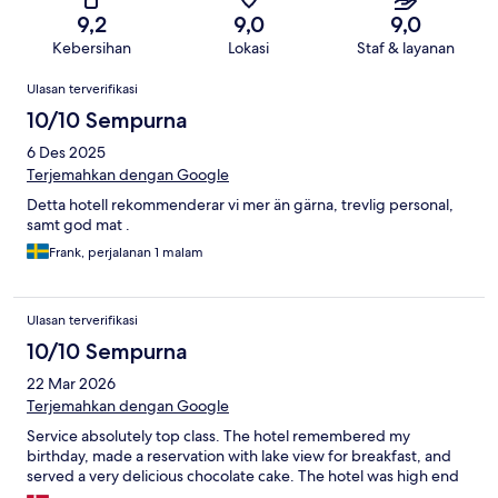
9,2
9,0
9,0
Kebersihan
Lokasi
Staf & layanan
Ulasan
Ulasan terverifikasi
10/10 Sempurna
6 Des 2025
Terjemahkan dengan Google
Detta hotell rekommenderar vi mer än gärna, trevlig personal,
samt god mat .
Frank, perjalanan 1 malam
Ulasan terverifikasi
10/10 Sempurna
22 Mar 2026
Terjemahkan dengan Google
Service absolutely top class. The hotel remembered my
birthday, made a reservation with lake view for breakfast, and
served a very delicious chocolate cake. The hotel was high end