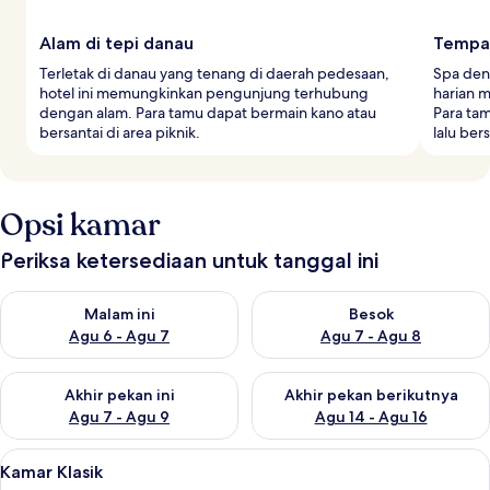
Alam di tepi danau
Tempat
Terletak di danau yang tenang di daerah pedesaan,
Spa den
hotel ini memungkinkan pengunjung terhubung
harian m
dengan alam. Para tamu dapat bermain kano atau
Para ta
bersantai di area piknik.
lalu ber
Opsi kamar
Periksa ketersediaan untuk tanggal ini
Periksa ketersediaan untuk malam ini Agu 6 - Agu 7
Periksa ketersediaan untuk be
Malam ini
Besok
Agu 6 - Agu 7
Agu 7 - Agu 8
Periksa ketersediaan untuk akhir pekan ini Agu 7 - Agu 9
Periksa ketersediaan untuk ak
Akhir pekan ini
Akhir pekan berikutnya
Agu 7 - Agu 9
Agu 14 - Agu 16
Lihat
Seprai antialergi, selimut bulu angsa,
8
Kamar Klasik
semua