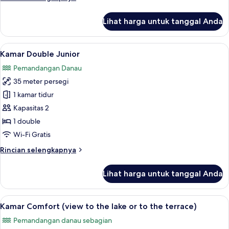
lebih
lanjut
Lihat harga untuk tanggal Anda
untuk
Kamar
Superior
Lihat
Kamar Double Junior | Seprai antialerg
11
Kamar Double Junior
semua
Pemandangan Danau
foto
35 meter persegi
untuk
Kamar
1 kamar tidur
Double
Kapasitas 2
Junior
1 double
Wi-Fi Gratis
Rincian
Rincian selengkapnya
lebih
lanjut
Lihat harga untuk tanggal Anda
untuk
Kamar
Double
Lihat
Kamar Comfort (view to the lake or to 
11
Junior
Kamar Comfort (view to the lake or to the terrace)
semua
Pemandangan danau sebagian
foto