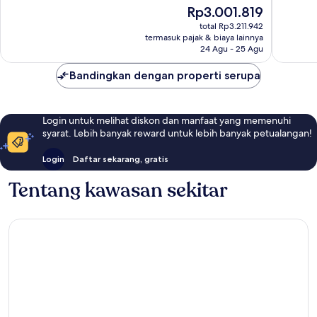
10,
Luar
Harga
Rp3.001.819
Sempur
Biasa,
sekarang
200
total Rp3.211.942
64
Rp3.001.819
termasuk pajak & biaya lainnya
ulasan
ulasan
24 Agu - 25 Agu
Bandingkan dengan properti serupa
Login untuk melihat diskon dan manfaat yang memenuhi
syarat. Lebih banyak reward untuk lebih banyak petualangan!
Login
Daftar sekarang, gratis
Tentang kawasan sekitar