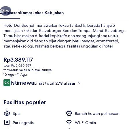
belumnya
Berikutnya
95+
Ringkasan
Kamar
Lokasi
Kebijakan
Hotel Der Seehof menawarkan lokasi fantastik, berada hanya 5
menit jalan kaki dari Ratzeburger See dan Tempat Mandi Ratzeburg.
Tamu bisa makan di kedai kopi/kafe dan mengunjungi spa untuk
memanjakan diri dengan pijat dengan batu hangat, aromaterapi,
atau refleksologi. Nikmati berbagai fasilitas unggulan di hotel
mewah ini seperti, bar/lounge, kamar uap, dan teras.
Harga
Rp3.389.117
saat
total Rp3.626.387
ini
termasuk pajak & biaya lainnya
Pemandangan dari udara
Rp3.389.117
10 Agu - 11 Agu
Ulasan
Istimewa
9,0
Lihat total 279 ulasan
9,0 dari 10
Fasilitas populer
Spa
Ramah hewan peliharaan
Parkir gratis
Wi-Fi Gratis