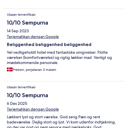
Ulasan terverifikasi
10/10 Sempurna
14 Sep 2023
Terjemahkan dengan Google
Beliggenhed beliggenhed beliggenhed
Vel vedligeholdt hotel med fantastiske omgivelser. Flotte
værelser (komfortværelse) og rigtig lækker mad. Venligt og
imødekommende personale.
Preben, perjalanan 3 malam
Ulasan terverifikasi
10/10 Sempurna
6 Des 2025
Terjemahkan dengan Google
Lækkert lyst og stort værelse. God seng Pæn og rent
badeværelse. Dejlig stort og lyst. Vi kom udenfor indtjekning,
og der var god og nem service med nøgkeboks. God