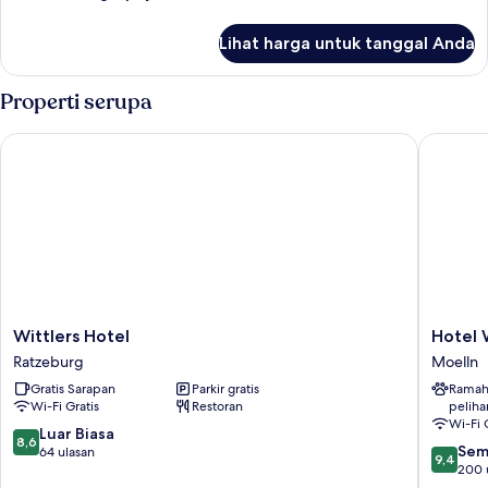
Tidur
lebih
Twin
lanjut
Lihat harga untuk tanggal Anda
untuk
Kamar
Single
Properti serupa
Klasik,
1
Wittlers Hotel
Hotel Wa
Tempat
Tidur
Twin
Wittlers
Hotel
Wittlers Hotel
Hotel 
Hotel
Waldhal
Ratzeburg
Moelln
Ratzeburg
Moelln
Gratis Sarapan
Parkir gratis
Ramah
Wi-Fi Gratis
Restoran
peliha
Wi-Fi 
8.6
Luar Biasa
8,6
9.4
Sem
dari
64 ulasan
9,4
dari
200 
10,