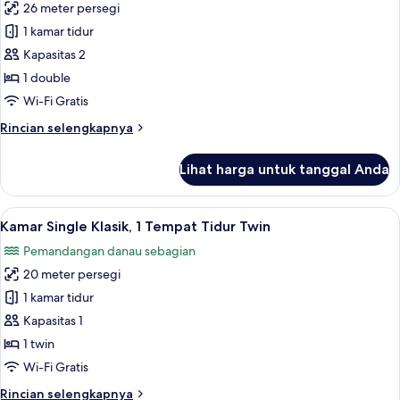
26 meter persegi
untuk
Kamar
1 kamar tidur
Comfort
Kapasitas 2
(view
1 double
to
Wi-Fi Gratis
the
Rincian
Rincian selengkapnya
lake
lebih
or
lanjut
Lihat harga untuk tanggal Anda
to
untuk
Kamar
the
Comfort
Lihat
Seprai antialergi, selimut bulu angsa,
terrace)
8
(view
Kamar Single Klasik, 1 Tempat Tidur Twin
semua
to
Pemandangan danau sebagian
the
foto
lake
20 meter persegi
untuk
or
Kamar
1 kamar tidur
to
Single
the
Kapasitas 1
terrace)
Klasik,
1 twin
1
Wi-Fi Gratis
Tempat
Rincian
Rincian selengkapnya