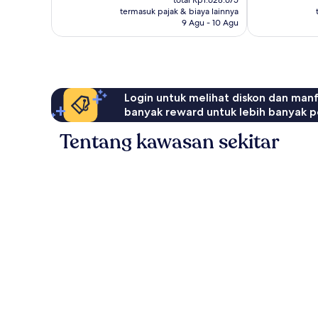
Biasa,
total Rp1.628.675
Rp1.362.908
ulasan
termasuk pajak & biaya lainnya
1.003
9 Agu - 10 Agu
ulasan
Login untuk melihat diskon dan man
banyak reward untuk lebih banyak p
Tentang kawasan sekitar