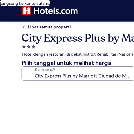
Langsung ke konten utama
Lihat semua properti
City Express Plus by Ma
Properti
bintang
Hotel dengan restoran, di dekat Institut Rehabilitasi Nasiona
3.0
Pilih tanggal untuk melihat harga
Ke mana?
Galeri
foto
untuk
City
Express
Plus