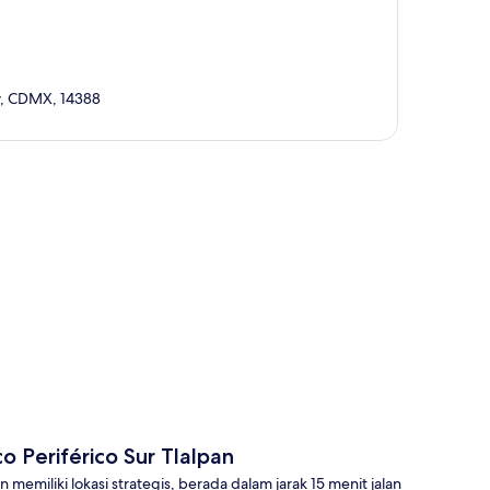
ty, CDMX, 14388
a
o Periférico Sur Tlalpan
 memiliki lokasi strategis, berada dalam jarak 15 menit jalan