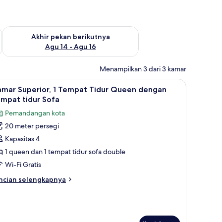
n ini Agu 7 - Agu 9
Periksa ketersediaan untuk akhir pekan berikutnya Agu 14 - A
Akhir pekan berikutnya
Agu 14 - Agu 16
Menampilkan 3 dari 3 kamar
 bulu angsa, brankas, meja kerja, dan tirai kedap cahaya
ihat
Kamar Superior, 1 Tempat Tidur Queen dengan 
7
amar Superior, 1 Tempat Tidur Queen dengan
emua
mpat tidur Sofa
oto
Pemandangan kota
ntuk
20 meter persegi
amar
Kapasitas 4
uperior,
1 queen dan 1 tempat tidur sofa double
empat
Wi-Fi Gratis
idur
ncian
ncian selengkapnya
ueen
bih
engan
njut
tuk
empat
amar
idur