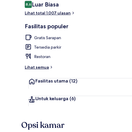
Ulasan
Luar Biasa
8,6
8,6 dari 10
Lihat total 1.007 ulasan
Resepsionis
Fasilitas populer
Gratis Sarapan
Tersedia parkir
Restoran
Lihat semua
Fasilitas utama
(12)
Untuk keluarga
(6)
Opsi kamar