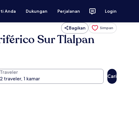
rti Anda
Dukungan
Perjalanan
Login
Bagikan
Simpan
iférico Sur Tlalpan
Traveler
Cari