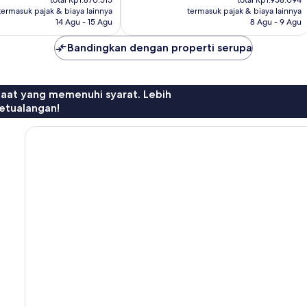
total Rp1.870.515
total Rp1.958.094
Rp1.565.284
Rp1.638.572
termasuk pajak & biaya lainnya
termasuk pajak & biaya lainnya
14 Agu - 15 Agu
8 Agu - 9 Agu
Bandingkan dengan properti serupa
faat yang memenuhi syarat. Lebih
etualangan!