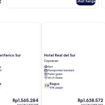
Su
a
Lihat harga
untuk
S
1
Kamar,
T
1
Ti
Tempat
Q
Tidur
d
Queen
iferico Sur
Hotel Real del Sur
te
ti
So
Hotel
eriferico Sur
Hotel Real del Sur
Real
Coyoacan
del
g
Spa
Sur
ir
Transportasi bandara
Coyoacan
Parkir gratis
Wi-Fi Gratis
7.8
a
Bagus
7,8
dari
n
974 ulasan
10,
Bagus,
Harga
Harga
Rp1.565.284
Rp1.638.572
974
sekarang
sekarang
ulasan