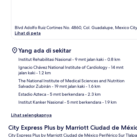
Blvd Adolfo Ruiz Cortines No. 4860, Col. Guadalupe, Mexico Ci
Lihat di peta
Yang ada di sekitar
Institut Rehabilitasi Nasional
- 9 mnt jalan kaki
- 0.8 km
Ignacio Chávez National Institute of Cardiology
- 14 mnt
jalan kaki
- 1.2 km
Pet
The National Institute of Medical Sciences and Nutrition
Salvador Zubirán
- 19 mnt jalan kaki
- 1.6 km
Estadio Azteca
- 5 mnt berkendara
- 2.3 km
Institut Kanker Nasional
- 5 mnt berkendara
- 1.9 km
Lihat selengkapnya
City Express Plus by Marriott Ciudad de Méxic
City Express Plus by Marriott Ciudad de México Periférico Sur Tlalpan