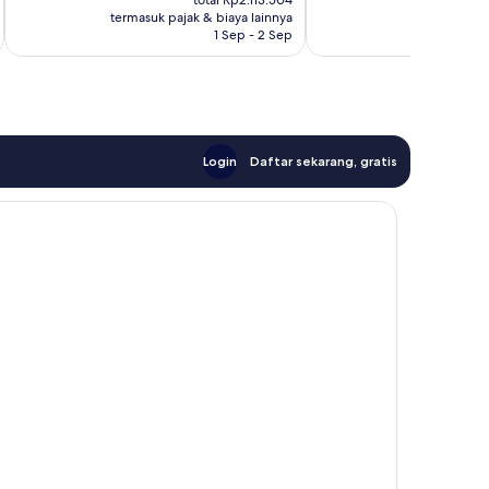
Biasa,
total Rp2.113.504
Rp1.768.623
R
termasuk pajak & biaya lainnya
termasuk paj
1.019
1 Sep - 2 Sep
ulasan
Login
Daftar sekarang, gratis