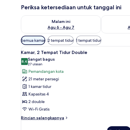
Periksa ketersediaan untuk tanggal ini
Periksa ketersediaan untuk malam ini Agu 6 - Agu 7
Periksa keter
Malam ini
Agu 6 - Agu 7
A
Filter
Semua kamar
2 tempat tidur
1 tempat tidur
tersedia
Lihat
Kamar, 2 Tempat Tidur Double |
untuk
5
Kamar, 2 Tempat Tidur Double
semua
kamar
Sangat bagus
foto
8,4
8,4 dari 10
(27
27 ulasan
untuk
ulasan)
Pemandangan kota
Kamar,
21 meter persegi
2
1 kamar tidur
Tempat
Kapasitas 4
Tidur
2 double
Double
Wi-Fi Gratis
Rincian
Rincian selengkapnya
lebih
lanjut