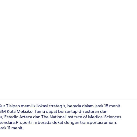
Eksterior
ur Tlalpan memiliki lokasi strategis, berada dalam jarak 15 menit
ITESM Kota Meksiko. Tamu dapat bersantap di restoran dan
, Estadio Azteca dan The National Institute of Medical Sciences
Kamar, 2 Tem
rkendara.Properti ini berada dekat dengan transportasi umum:
rak 11 menit.