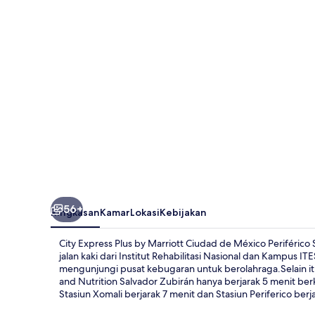
by
Marriott
Ciudad
de
México
Periférico
Sur
Tlalpan
56+
Ringkasan
Kamar
Lokasi
Kebijakan
City Express Plus by Marriott Ciudad de México Periférico S
jalan kaki dari Institut Rehabilitasi Nasional dan Kampus 
mengunjungi pusat kebugaran untuk berolahraga.Selain itu
and Nutrition Salvador Zubirán hanya berjarak 5 menit be
Stasiun Xomali berjarak 7 menit dan Stasiun Periferico berja