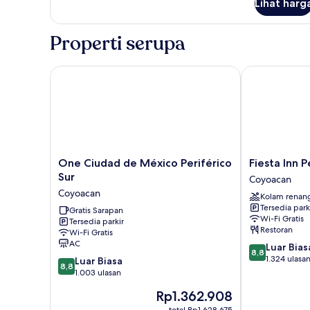
Lihat harg
untuk
Kamar,
2
Properti serupa
Tempat
Tidur
Double
One Ciudad de México Periférico Sur
Fiesta Inn Per
One
Fiesta
One Ciudad de México Periférico
Fiesta Inn P
Ciudad
Inn
Sur
Coyoacan
de
Periferico
Coyoacan
Kolam renan
México
Sur
Tersedia park
Periférico
Gratis Sarapan
Coyoacan
Wi-Fi Gratis
Tersedia parkir
Sur
Restoran
Wi-Fi Gratis
Coyoacan
AC
8.8
Luar Bias
8,8
dari
1.324 ulasa
8.8
Luar Biasa
8,8
10,
dari
1.003 ulasan
Luar
10,
Harga
Rp1.362.908
Biasa,
Luar
sekarang
1.324