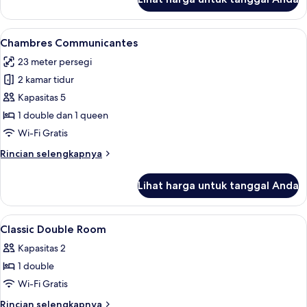
untuk
Kamar
Triple
Lihat
Brankas, kedap suara, setrika/meja setr
4
Deluks
Chambres Communicantes
semua
23 meter persegi
foto
2 kamar tidur
untuk
Chambres
Kapasitas 5
Communicantes
1 double dan 1 queen
Wi-Fi Gratis
Rincian
Rincian selengkapnya
lebih
lanjut
Lihat harga untuk tanggal Anda
untuk
Chambres
Communicantes
Lihat
Brankas, kedap suara, setrika/meja setr
3
Classic Double Room
semua
Kapasitas 2
foto
1 double
untuk
Classic
Wi-Fi Gratis
Double
Rincian
Rincian selengkapnya