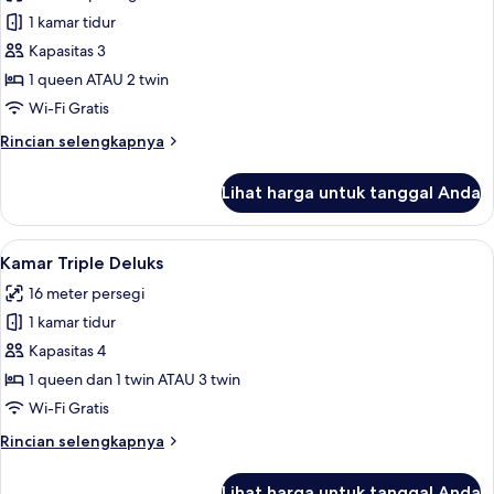
foto
1 kamar tidur
untuk
Kamar
Kapasitas 3
Double
1 queen ATAU 2 twin
atau
Wi-Fi Gratis
Twin
Rincian
Rincian selengkapnya
Comfort
lebih
lanjut
Lihat harga untuk tanggal Anda
untuk
Kamar
Double
Lihat
Brankas, kedap suara, setrika/meja setr
5
atau
Kamar Triple Deluks
semua
Twin
16 meter persegi
Comfort
foto
1 kamar tidur
untuk
Kamar
Kapasitas 4
Triple
1 queen dan 1 twin ATAU 3 twin
Deluks
Wi-Fi Gratis
Rincian
Rincian selengkapnya
lebih
lanjut
Lihat harga untuk tanggal Anda