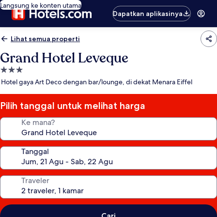
Langsung ke konten utama
Dapatkan aplikasinya
Lihat semua properti
Grand Hotel Leveque
Properti
bintang
Hotel gaya Art Deco dengan bar/lounge, di dekat Menara Eiffel
3.0
Pilih tanggal untuk melihat harga
Ke mana?
Tanggal
Traveler
Cari