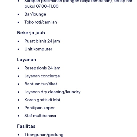
Sarapan prasmanan (dengan biaya tambahan), setiap hari
pukul 07.00–11.00
Bar/lounge
Toko roti/camilan
Bekerja jauh
Pusat bisnis 24 jam
Unit komputer
Layanan
Resepsionis 24 jam
Layanan concierge
Bantuan tur/tiket
Layanan dry cleaning/laundry
Koran gratis di lobi
Penitipan koper
Staf multibahasa
Fasilitas
1 bangunan/gedung