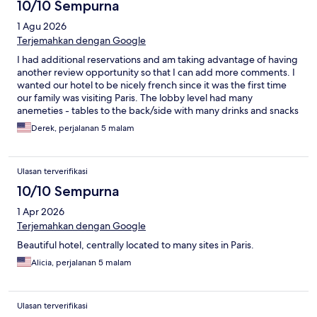
10/10 Sempurna
1 Agu 2026
Terjemahkan dengan Google
I had additional reservations and am taking advantage of having
another review opportunity so that I can add more comments. I
wanted our hotel to be nicely french since it was the first time
our family was visiting Paris. The lobby level had many
anemeties - tables to the back/side with many drinks and snacks
available to purchase. There were pastries available at the front
Derek, perjalanan 5 malam
desk, too. People mention the small elevator and rooms; but it is
enough for transporting luggage and relaxing in the rooms at
the end of the day. The daily housekeeping is excellent. I
Ulasan terverifikasi
mentioned the excellent, helpful staff and convenient location
in my earlier review. We will definitely return to this hotel when
10/10 Sempurna
we return to Paris.
1 Apr 2026
Terjemahkan dengan Google
Beautiful hotel, centrally located to many sites in Paris.
Alicia, perjalanan 5 malam
Ulasan terverifikasi