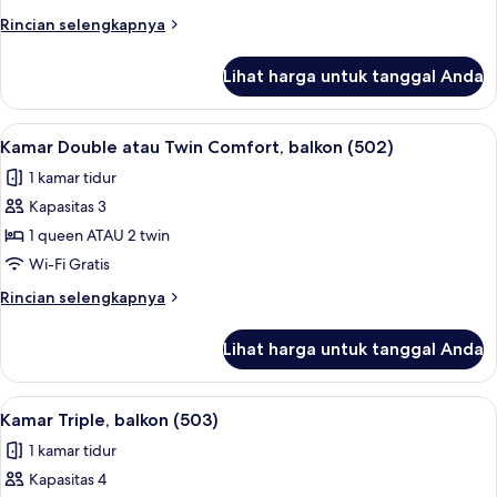
Twin
Rincian
Rincian selengkapnya
Superior,
lebih
balkon
lanjut
Lihat harga untuk tanggal Anda
untuk
(501)
Kamar
Double
Lihat
Brankas, kedap suara, setrika/meja setr
6
atau
Kamar Double atau Twin Comfort, balkon (502)
semua
Twin
1 kamar tidur
Superior,
foto
balkon
Kapasitas 3
untuk
(501)
Kamar
1 queen ATAU 2 twin
Double
Wi-Fi Gratis
atau
Rincian
Rincian selengkapnya
Twin
lebih
Comfort,
lanjut
Lihat harga untuk tanggal Anda
untuk
balkon
Kamar
(502)
Double
Lihat
Brankas, kedap suara, setrika/meja setr
5
atau
Kamar Triple, balkon (503)
semua
Twin
1 kamar tidur
Comfort,
foto
balkon
Kapasitas 4
untuk
(502)