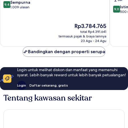
7
Eiffel
9.4
Sempurna
9,4
Arondi
9.0
Ist
dari
1.009 ulasan
9,0
ke-
dari
500 
10,
7
10,
Sempurna,
Istimew
1.009
Harga
Rp3.784.765
500
ulasan
sekarang
total Rp4.391.641
ulasan
Rp3.784.765
termasuk pajak & biaya lainnya
23 Agu - 24 Agu
Bandingkan dengan properti serupa
Login untuk melihat diskon dan manfaat yang memenuhi
syarat. Lebih banyak reward untuk lebih banyak petualangan!
Login
Daftar sekarang, gratis
Tentang kawasan sekitar