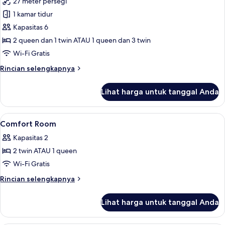
27 meter persegi
foto
1 kamar tidur
untuk
Kamar
Kapasitas 6
Keluarga
2 queen dan 1 twin ATAU 1 queen dan 3 twin
Wi-Fi Gratis
Rincian
Rincian selengkapnya
lebih
lanjut
Lihat harga untuk tanggal Anda
untuk
Kamar
Keluarga
Lihat
Brankas, kedap suara, setrika/meja setr
4
Comfort Room
semua
Kapasitas 2
foto
2 twin ATAU 1 queen
untuk
Comfort
Wi-Fi Gratis
Room
Rincian
Rincian selengkapnya
lebih
lanjut
Lihat harga untuk tanggal Anda
untuk
Comfort
Room