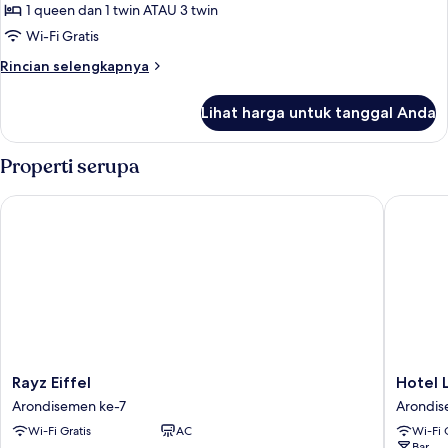
Kamar
1 queen dan 1 twin ATAU 3 twin
Triple,
Wi-Fi Gratis
balkon
Rincian
Rincian selengkapnya
(503)
lebih
lanjut
Lihat harga untuk tanggal Anda
untuk
Kamar
Triple,
Properti serupa
balkon
(503)
Rayz Eiffel
Hotel Le 
Rayz
Hotel
Rayz Eiffel
Hotel L
Eiffel
Le
Arondisemen ke-7
Arondis
Arondisemen
Cercle
Wi-Fi Gratis
AC
Wi-Fi 
ke-
Tour
Bar