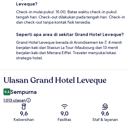
Leveque?
Check-in mulai pukul: 15.00; Batas waktu check-in pukul:
tengah hari. Check-out dilakukan pada tengah hari. Check-in
dan check-out tanpa kontak fisik tersedia.
Seperti apa area di sekitar Grand Hotel Leveque?
Grand Hotel Leveque berada di Arondisemen ke-7, 4 menit
berjalan kaki dari Stasiun La Tour-Maubourg dan 13 menit
berjalan kaki dari Menara Eiffel. Traveler menyukai lokasi
strategis hotel.
Ulasan Grand Hotel Leveque
Ulasan
Sempurna
9,4
1.013 ulasan
9,6
9,0
9,6
Kebersihan
Fasilitas
Staf & layanan
Ulasan