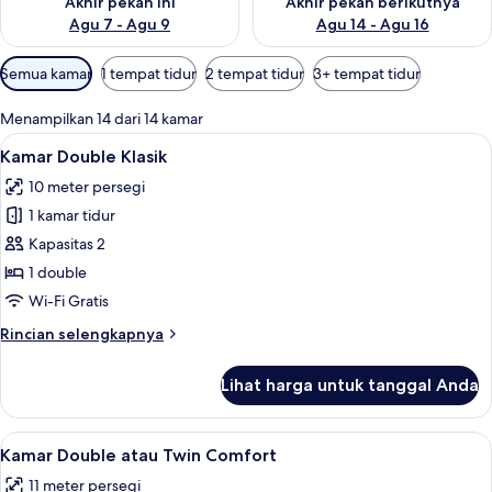
Akhir pekan ini
Akhir pekan berikutnya
Agu 7 - Agu 9
Agu 14 - Agu 16
Filter
Semua kamar
1 tempat tidur
2 tempat tidur
3+ tempat tidur
tersedia
untuk
Menampilkan 14 dari 14 kamar
kamar
Lihat
Kamar Double Klasik | Brankas, kedap s
6
Kamar Double Klasik
semua
10 meter persegi
foto
1 kamar tidur
untuk
Kamar
Kapasitas 2
Double
1 double
Klasik
Wi-Fi Gratis
Rincian
Rincian selengkapnya
lebih
lanjut
Lihat harga untuk tanggal Anda
untuk
Kamar
Double
Lihat
Brankas, kedap suara, setrika/meja setr
6
Klasik
Kamar Double atau Twin Comfort
semua
11 meter persegi