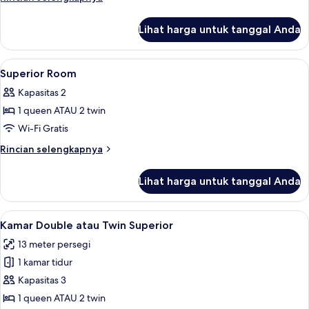
Room
lebih
lanjut
Lihat harga untuk tanggal Anda
untuk
Classic
Double
Lihat
Brankas, kedap suara, setrika/meja setr
5
Room
Superior Room
semua
Kapasitas 2
foto
1 queen ATAU 2 twin
untuk
Superior
Wi-Fi Gratis
Room
Rincian
Rincian selengkapnya
lebih
lanjut
Lihat harga untuk tanggal Anda
untuk
Superior
Room
Lihat
Brankas, kedap suara, setrika/meja setr
5
Kamar Double atau Twin Superior
semua
13 meter persegi
foto
1 kamar tidur
untuk
Kamar
Kapasitas 3
Double
1 queen ATAU 2 twin