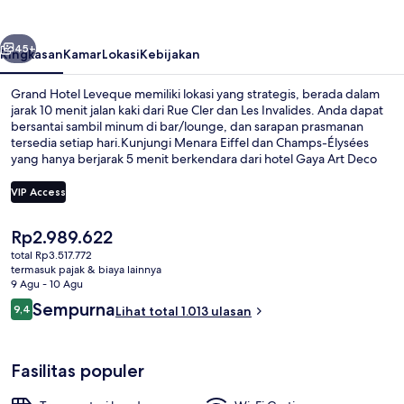
belumnya
Berikutnya
45+
Ringkasan
Kamar
Lokasi
Kebijakan
Grand Hotel Leveque memiliki lokasi yang strategis, berada dalam
jarak 10 menit jalan kaki dari Rue Cler dan Les Invalides. Anda dapat
bersantai sambil minum di bar/lounge, dan sarapan prasmanan
tersedia setiap hari.Kunjungi Menara Eiffel dan Champs-Élysées
yang hanya berjarak 5 menit berkendara dari hotel Gaya Art Deco
ini.Para traveler menyukai staf dan lokasi. Transportasi umum berada
tidak jauh: Stasiun La Tour-Maubourg berjarak 4 menit dan Stasiun
VIP Access
Ecole Militaire berjarak 4 menit.
Harga
Rp2.989.622
Balkon
saat
total Rp3.517.772
ini
termasuk pajak & biaya lainnya
Rp2.989.622
9 Agu - 10 Agu
Ulasan
Sempurna
9,4
Lihat total 1.013 ulasan
9,4 dari 10
Fasilitas populer