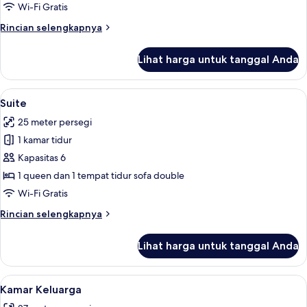
atau
Wi-Fi Gratis
Twin
Rincian
Rincian selengkapnya
Superior
lebih
lanjut
Lihat harga untuk tanggal Anda
untuk
Kamar
Double
Lihat
Brankas, kedap suara, setrika/meja setr
5
atau
Suite
semua
Twin
25 meter persegi
Superior
foto
1 kamar tidur
untuk
Suite
Kapasitas 6
1 queen dan 1 tempat tidur sofa double
Wi-Fi Gratis
Rincian
Rincian selengkapnya
lebih
lanjut
Lihat harga untuk tanggal Anda
untuk
Suite
Lihat
Brankas, kedap suara, setrika/meja setr
4
Kamar Keluarga
semua