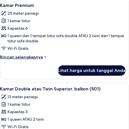
Lihat
Brankas, kedap suara, setrika/meja setr
6
Kamar Premium
semua
25 meter persegi
foto
1 kamar tidur
untuk
Kamar
Kapasitas 6
Premium
1 queen dan 1 tempat tidur sofa double ATAU 2 twin dan 1 tempat
tidur sofa double
Wi-Fi Gratis
Rincian
Rincian selengkapnya
lebih
lanjut
Lihat harga untuk tanggal Anda
untuk
Kamar
Premium
Lihat
Brankas, kedap suara, setrika/meja setr
5
Kamar Double atau Twin Superior, balkon (501)
semua
13 meter persegi
foto
1 kamar tidur
untuk
Kamar
Kapasitas 3
Double
1 queen ATAU 2 twin
atau
Wi-Fi Gratis