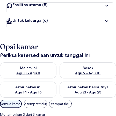
Fasilitas utama
(5)
Untuk keluarga
(6)
Opsi kamar
Periksa ketersediaan untuk tanggal ini
Periksa ketersediaan untuk malam ini Agu 8 - Agu 9
Periksa ketersediaan untuk be
Malam ini
Besok
Agu 8 - Agu 9
Agu 9 - Agu 10
Periksa ketersediaan untuk akhir pekan ini Agu 14 - Agu 16
Periksa ketersediaan untuk ak
Akhir pekan ini
Akhir pekan berikutnya
Agu 14 - Agu 16
Agu 21 - Agu 23
Filter
Semua kamar
2 tempat tidur
1 tempat tidur
tersedia
untuk
Menampilkan 3 dari 3 kamar