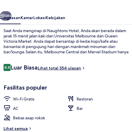
belumnya
Berikutnya
38+
Ringkasan
Kamar
Lokasi
Kebijakan
Saat Anda menginap di Naughtons Hotel, Anda akan berada dalam
jarak 15 menit jalan kaki dari Universitas Melbourne dan Queen
Victoria Market. Anda dapat bersantap di kedai kopi/kafe atau
bersantai di pengujung hari dengan manikmati minuman dari
bar/lounge.Selain itu, Melbourne Central dan Marvel Stadium hanya
berjarak 5 menit berkendara.
Ulasan
Luar Biasa
8,8
Lihat total 354 ulasan
8,8 dari 10
Melayani makan siang dan makan ma
Fasilitas populer
Wi-Fi Gratis
Restoran
AC
Bar
Bebas asap rokok
Lihat semua