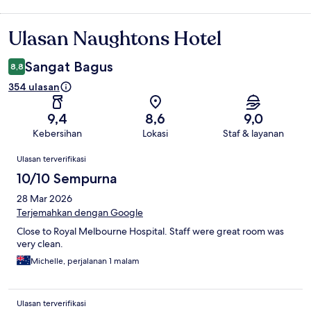
Ulasan Naughtons Hotel
Ulasan
Sangat Bagus
8,8
354 ulasan
9,4
8,6
9,0
Kebersihan
Lokasi
Staf & layanan
Ulasan
Ulasan terverifikasi
10/10 Sempurna
28 Mar 2026
Terjemahkan dengan Google
Close to Royal Melbourne Hospital. Staff were great room was
very clean.
Michelle, perjalanan 1 malam
Ulasan terverifikasi