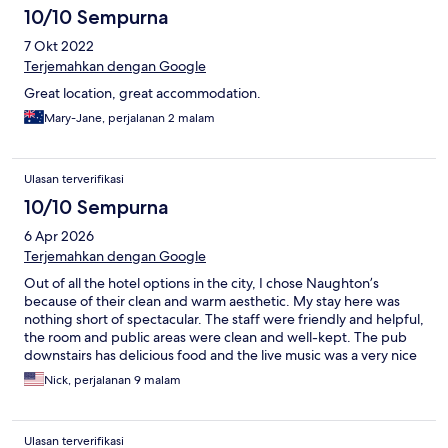
10/10 Sempurna
7 Okt 2022
Terjemahkan dengan Google
Great location, great accommodation.
Mary-Jane, perjalanan 2 malam
Ulasan terverifikasi
10/10 Sempurna
6 Apr 2026
Terjemahkan dengan Google
Out of all the hotel options in the city, I chose Naughton’s
because of their clean and warm aesthetic. My stay here was
nothing short of spectacular. The staff were friendly and helpful,
the room and public areas were clean and well-kept. The pub
downstairs has delicious food and the live music was a very nice
touch. I would highly recommend a stay at Naughton’s and I will
Nick, perjalanan 9 malam
certainly be back next time I’m in Melbourne.
Ulasan terverifikasi