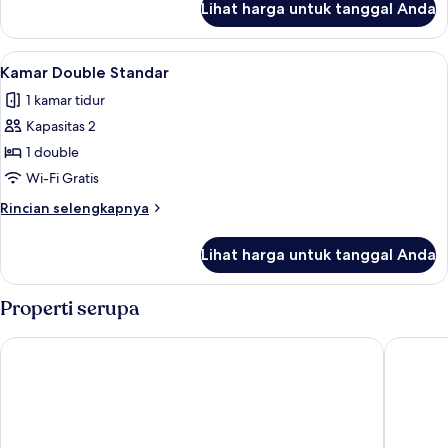
Lihat harga untuk tanggal Anda
untuk
Kamar
Double
Lihat
Kamar Double Standar | Meja kerja, set
6
Standar
Kamar Double Standar
semua
1 kamar tidur
foto
Kapasitas 2
untuk
Kamar
1 double
Double
Wi-Fi Gratis
Standar
Rincian
Rincian selengkapnya
lebih
lanjut
Lihat harga untuk tanggal Anda
untuk
Kamar
Double
Properti serupa
Standar
Carlton Lygon Lodge
Melbour