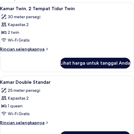
kamar
Lihat
Kamar Twin, 2 Tempat Tidur Twin | Meja 
6
Kamar Twin, 2 Tempat Tidur Twin
semua
30 meter persegi
foto
Kapasitas 2
untuk
Kamar
2 twin
Twin,
Wi-Fi Gratis
2
Rincian
Rincian selengkapnya
Tempat
lebih
Tidur
lanjut
Lihat harga untuk tanggal Anda
untuk
Twin
Kamar
Twin,
Lihat
Meja kerja, setrika/meja setrika, dan Wi
10
2
Kamar Double Standar
semua
Tempat
25 meter persegi
Tidur
foto
Twin
Kapasitas 2
untuk
Kamar
1 queen
Double
Wi-Fi Gratis
Standar
Rincian
Rincian selengkapnya
lebih
lanjut