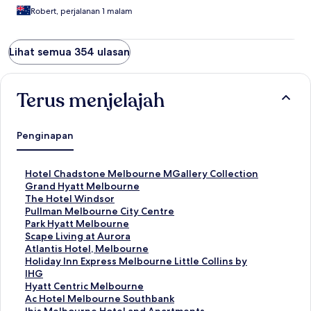
Robert, perjalanan 1 malam
Lihat semua 354 ulasan
Terus menjelajah
Penginapan
T
Hotel Chadstone Melbourne MGallery Collection
a
T
Grand Hyatt Melbourne
u
a
T
The Hotel Windsor
t
u
a
T
Pullman Melbourne City Centre
a
t
u
a
T
Park Hyatt Melbourne
n
a
t
u
a
T
Scape Living at Aurora
S
n
a
t
u
a
T
Atlantis Hotel, Melbourne
t
S
n
a
t
u
a
T
Holiday Inn Express Melbourne Little Collins by
a
t
S
n
a
t
u
a
IHG
n
a
t
S
n
a
t
u
T
Hyatt Centric Melbourne
d
n
a
t
S
n
a
t
a
T
Ac Hotel Melbourne Southbank
a
d
n
a
t
S
n
a
u
a
T