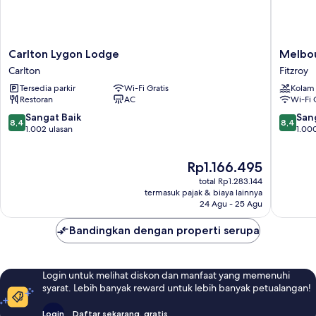
Carlton
Melbou
Carlton Lygon Lodge
Melbou
Lygon
Metropo
Carlton
Fitzroy
Lodge
Central
Tersedia parkir
Wi-Fi Gratis
Kolam
Carlton
Fitzroy
Restoran
AC
Wi-Fi 
8.4
8.4
Sangat Baik
San
8,4
8,4
dari
dari
1.002 ulasan
1.00
10,
10,
Sangat
Sangat
Harga
Rp1.166.495
Baik,
Baik,
sekarang
1.002
1.000
total Rp1.283.144
Rp1.166.495
ulasan
ulasan
termasuk pajak & biaya lainnya
24 Agu - 25 Agu
Bandingkan dengan properti serupa
Login untuk melihat diskon dan manfaat yang memenuhi
syarat. Lebih banyak reward untuk lebih banyak petualangan!
Login
Daftar sekarang, gratis