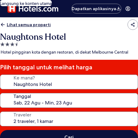
Langsung ke konten utama
Dapatkan aplikasinya
Lihat semua properti
Naughtons Hotel
Properti
bintang
Hotel pinggiran kota dengan restoran, di dekat Melbourne Central
3.5
Pilih tanggal untuk melihat harga
Ke mana?
Tanggal
Traveler
Cari