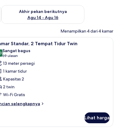
n ini Agu 7 - Agu 9
Periksa ketersediaan untuk akhir pekan berikutnya Agu 14 - A
Akhir pekan berikutnya
Agu 14 - Agu 16
Menampilkan 4 dari 4 kamar
rja ramah laptop, dan kedap suara
ihat
Kamar Standar, 2 Tempat Tidur Twin | Meja ke
7
amar Standar, 2 Tempat Tidur Twin
emua
Sangat bagus
oto
0
8,0 dari 10
(69
69 ulasan
ntuk
ulasan)
13 meter persegi
amar
1 kamar tidur
tandar,
Kapasitas 2
2 twin
empat
Wi-Fi Gratis
idur
win
ncian
ncian selengkapnya
bih
njut
Lihat harga
tuk
amar
andar,