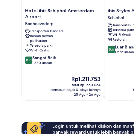
Hotel
ibis
Hotel ibis Schiphol Amsterdam
ibis Styles
ibis
Styles
Airport
Schiphol
Schiphol
Amsterdam
Badhoevedorp
Transportasi
Amsterdam
Airport
Tersedia park
Airport
Transportasi bandara
Schiphol
Wi-Fi Gratis
Ramah hewan
Badhoevedorp
Restoran
peliharaan
Tersedia parkir
8.6
Luar Bias
8,6
Wi-Fi Gratis
dari
1.272 ulasan
8.0
10,
Sangat Baik
8,0
dari
Luar
1.830 ulasan
10,
Biasa,
Sangat
1.272
Harga
Rp1.211.753
Baik,
ulasan
sekarang
1.830
total Rp1.550.064
Rp1.211.753
ulasan
termasuk pajak & biaya lainnya
25 Agu - 26 Agu
Login untuk melihat diskon dan man
banyak reward untuk lebih banyak p