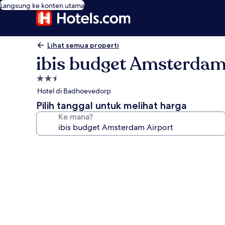
Langsung ke konten utama
Lihat semua properti
ibis budget Amsterdam
Properti
bintang
Hotel di Badhoevedorp
2.5
Pilih tanggal untuk melihat harga
Ke mana?
Galeri
foto
untuk
ibis
budget
Amsterdam