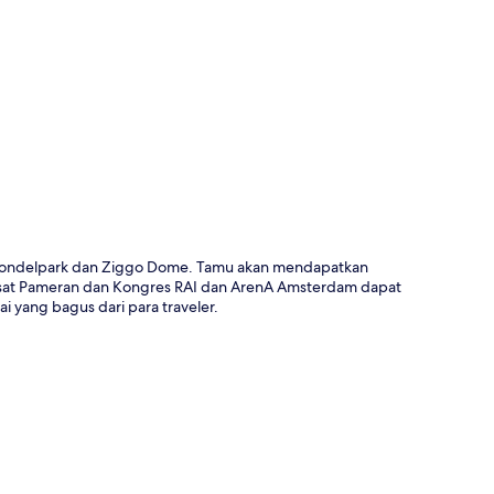
a
i Vondelpark dan Ziggo Dome. Tamu akan mendapatkan
 Pusat Pameran dan Kongres RAI dan ArenA Amsterdam dapat
i yang bagus dari para traveler.