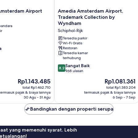
Amedia
 Amsterdam Airport
Amedia Amsterdam Airport,
Amsterdam
Trademark Collection by
Airport,
Wyndham
 bandara
Trademark
Schiphol-Rijk
ir
Collection
by
Tersedia parkir
Wyndham
Wi-Fi Gratis
a
Restoran
Schiphol-
Tersedia kamar
Rijk
terhubung
8.2
Sangat Baik
8,2
dari
968 ulasan
10,
Harga
Harga
Rp1.143.485
Rp1.081.361
Sangat
sekarang
sekarang
Baik,
total Rp1.462.710
total Rp1.383.204
Rp1.143.485
Rp1.081.361
termasuk pajak & biaya lainnya
termasuk pajak & biaya lainnya
968
30 Agu - 31 Agu
6 Sep - 7 Sep
ulasan
Bandingkan dengan properti serupa
faat yang memenuhi syarat. Lebih
etualangan!