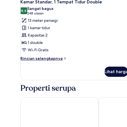
8
Standar
Kamar Standar, 1 Tempat Tidur Double
semua
Sangat bagus
foto
8,4
8,4 dari 10
(248
248 ulasan
untuk
ulasan)
13 meter persegi
Kamar
1 kamar tidur
Standar,
Kapasitas 2
1
1 double
Tempat
Wi-Fi Gratis
Tidur
Double
Rincian
Rincian selengkapnya
lebih
lanjut
Lihat harg
untuk
Kamar
Standar,
Properti serupa
1
Tempat
Tidur
Hotel ibis Schiphol Amsterdam Airport
ibis Styles A
Double