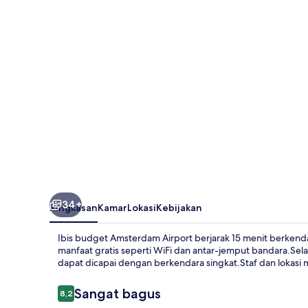
Airport
34+
Ringkasan
Kamar
Lokasi
Kebijakan
Ibis budget Amsterdam Airport berjarak 15 menit berke
manfaat gratis seperti WiFi dan antar-jemput bandara.Se
dapat dicapai dengan berkendara singkat.Staf dan lokasi m
Ulasan
Sangat bagus
8,2
8,2 dari 10