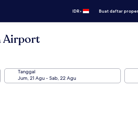
•
IDR
Buat daftar prope
 Airport
Tanggal