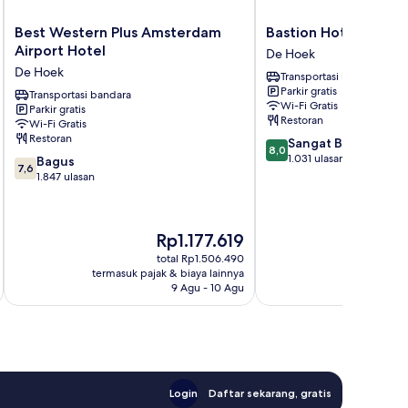
Best
Bastion
Best Western Plus Amsterdam
Bastion Hotel Amste
Western
Hotel
Airport Hotel
De Hoek
Plus
Amsterdam
De Hoek
Transportasi bandara
Amsterdam
Airport
Parkir gratis
Airport
Transportasi bandara
De
Wi-Fi Gratis
Parkir gratis
Hotel
Hoek
Restoran
Wi-Fi Gratis
De
Restoran
8.0
Sangat Baik
Hoek
8,0
dari
1.031 ulasan
7.6
Bagus
7,6
10,
dari
1.847 ulasan
Sangat
10,
Baik,
Bagus,
1.031
1.847
Harga
Rp1.177.619
ulasan
ulasan
sekarang
total Rp1.506.490
Rp1.177.619
termasuk pajak & biaya lainnya
termasuk paj
9 Agu - 10 Agu
Login
Daftar sekarang, gratis