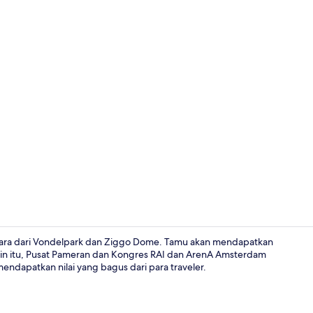
Kamar Standa
ndara dari Vondelpark dan Ziggo Dome. Tamu akan mendapatkan
lain itu, Pusat Pameran dan Kongres RAI dan ArenA Amsterdam
endapatkan nilai yang bagus dari para traveler.
Lain-lain