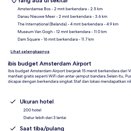
Yang ada di sekitar
Amsterdamse Bos
- 2 mnt berkendara
- 2.5 km
Danau Nieuwe Meer
- 2 mnt berkendara
- 3.6 km
Pet
The International (Belanda)
- 4 mnt berkendara
- 4.9 km
Museum Van Gogh
- 12 mnt berkendara
- 11.0 km
Dam Square
- 16 mnt berkendara
- 11.7 km
Lihat selengkapnya
ibis budget Amsterdam Airport
Ibis budget Amsterdam Airport berjarak 15 menit berkendara dar
manfaat gratis seperti WiFi dan antar-jemput bandara.Selain itu,
dicapai dengan berkendara singkat.Staf dan lokasi mendapatkan nila
Ukuran hotel
200 hotel
Diatur lebih dari 3 lantai
Saat tiba/pulang