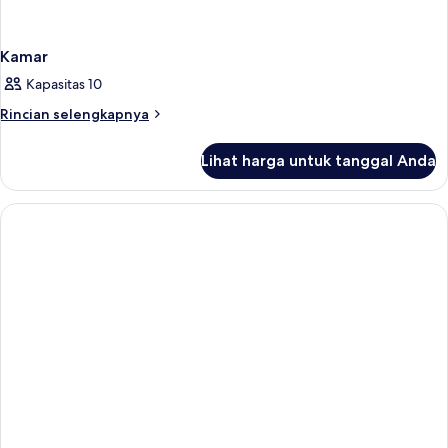
Kamar
Kapasitas 10
Rincian
Rincian selengkapnya
lebih
lanjut
Lihat harga untuk tanggal Anda
untuk
Kamar