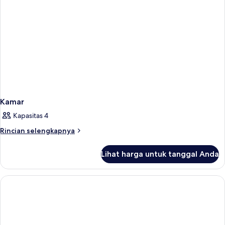
Kamar
Kapasitas 4
Rincian
Rincian selengkapnya
lebih
lanjut
Lihat harga untuk tanggal Anda
untuk
Kamar