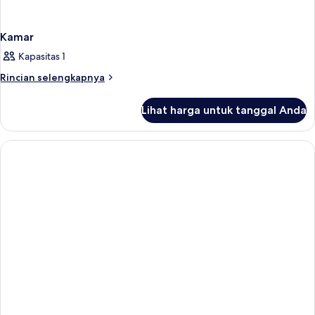
Kamar
Kapasitas 1
Rincian
Rincian selengkapnya
lebih
lanjut
Lihat harga untuk tanggal Anda
untuk
Kamar