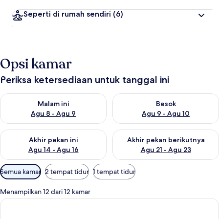
Seperti di rumah sendiri
(6)
Opsi kamar
Periksa ketersediaan untuk tanggal ini
Periksa ketersediaan untuk malam ini Agu 8 - Agu 9
Periksa ketersediaan untuk be
Malam ini
Besok
Agu 8 - Agu 9
Agu 9 - Agu 10
Periksa ketersediaan untuk akhir pekan ini Agu 14 - Agu 16
Periksa ketersediaan untuk ak
Akhir pekan ini
Akhir pekan berikutnya
Agu 14 - Agu 16
Agu 21 - Agu 23
Filter
Semua kamar
2 tempat tidur
1 tempat tidur
tersedia
untuk
Menampilkan 12 dari 12 kamar
kamar