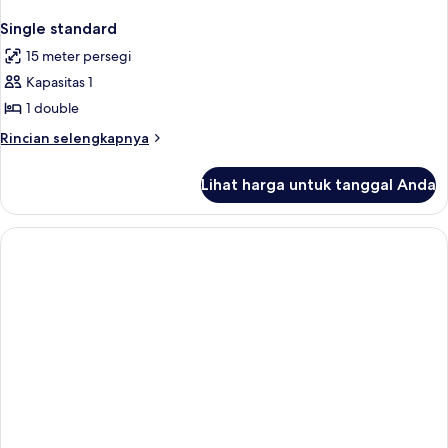
Single standard
15 meter persegi
Kapasitas 1
1 double
Rincian
Rincian selengkapnya
lebih
lanjut
Lihat harga untuk tanggal Anda
untuk
Single
standard