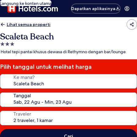
Langsung ke konten utama
Dapatkan aplikasinya
Lihat semua properti
Scaleta Beach
Properti
bintang
Hotel tepi pantai khusus dewasa di Rethymno dengan bar/lounge
3.0
Pilih tanggal untuk melihat harga
Ke mana?
Tanggal
Traveler
Cari