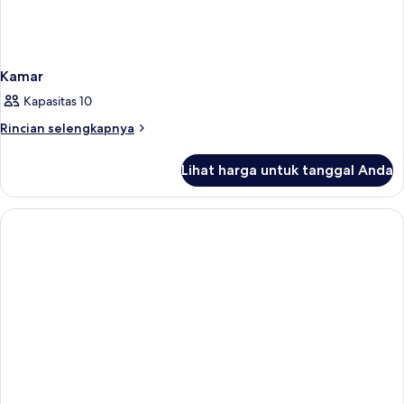
Kamar
Kapasitas 10
Rincian
Rincian selengkapnya
lebih
lanjut
Lihat harga untuk tanggal Anda
untuk
Kamar