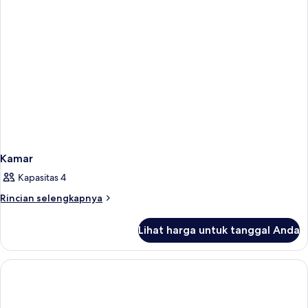
Kamar
Kapasitas 4
Rincian
Rincian selengkapnya
lebih
lanjut
Lihat harga untuk tanggal Anda
untuk
Kamar