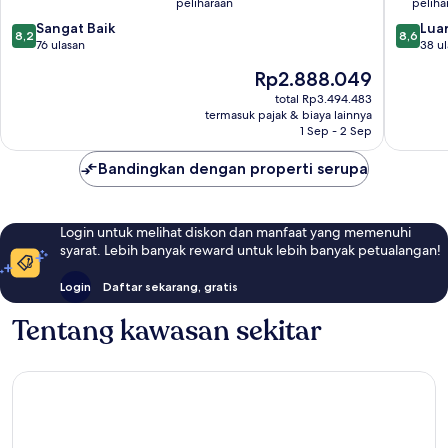
peliharaan
peliha
GHH
8.2
8.6
Kota
Sangat Baik
Luar
8,2
8,6
dari
dari
Baru
76 ulasan
38 u
10,
10,
Harga
Rp2.888.049
Sangat
Luar
sekarang
Baik,
Biasa,
total Rp3.494.483
Rp2.888.049
termasuk pajak & biaya lainnya
76
38
1 Sep - 2 Sep
ulasan
ulasan
Bandingkan dengan properti serupa
Login untuk melihat diskon dan manfaat yang memenuhi
syarat. Lebih banyak reward untuk lebih banyak petualangan!
Login
Daftar sekarang, gratis
Tentang kawasan sekitar