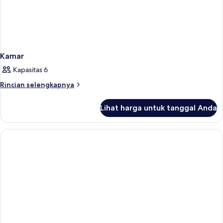
Kamar
Kapasitas 6
Rincian
Rincian selengkapnya
lebih
lanjut
Lihat harga untuk tanggal Anda
untuk
Kamar