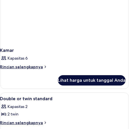
Kamar
Kapasitas 6
Rincian
Rincian selengkapnya
lebih
lanjut
Lihat harga untuk tanggal Anda
untuk
Kamar
Lihat
Kamar
1
Double or twin standard
semua
Kapasitas 2
foto
2 twin
untuk
Double
Rincian
Rincian selengkapnya
lebih
or