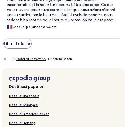
inconfortable et la nourriture pourrait être améliorée. Ce qui
nous n’avons pas trouvé correct c’est que nous avions réservé
une excursion par le biais de l’hôtel. J’avais demandé si nous
serions bien rentrés pour l’heure du repas, on nous a repondu
que oui, malheureusement nous sommes rentrés plus tard.
Isabelle, perjalanan 6 malam
Notre guide a appelé l’hôtel pour prévenir, mais il n’a pas été
possible de nous garder une assiette. Nous n’avons pas pu
manger alors que les repas sont payés. De plus lorsque nous
Lihat 1 ulasan
partons à la journée il n’est pas possible non plus d’avoir un
panier repas pour le midi alors que le repas est payé également.
Hotel di Rethymno
Scaleta Beach
Destinasi populer
Hotel di Indonesia
Hotel di Malaysia
Hotel di Amerika Serikat
Hotel di Jepang