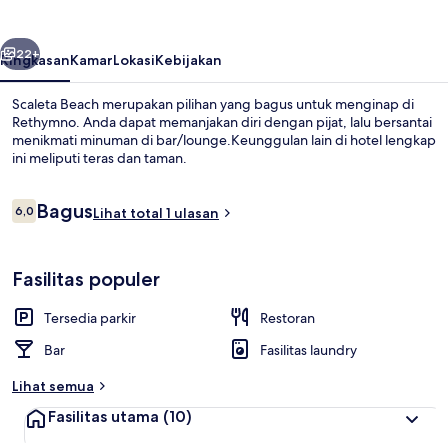
belumnya
Berikutnya
22+
Ringkasan
Kamar
Lokasi
Kebijakan
Scaleta Beach merupakan pilihan yang bagus untuk menginap di
Rethymno. Anda dapat memanjakan diri dengan pijat, lalu bersantai
menikmati minuman di bar/lounge.Keunggulan lain di hotel lengkap
ini meliputi teras dan taman.
Ulasan
Bagus
6,0
Lihat total 1 ulasan
6,0 dari 10
Pemandangan dari properti
Fasilitas populer
Tersedia parkir
Restoran
Bar
Fasilitas laundry
Lihat semua
Fasilitas utama
(10)