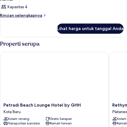
Kapasitas 4
Rincian
Rincian selengkapnya
lebih
lanjut
Lihat harga untuk tanggal Anda
untuk
Kamar
Properti serupa
Petradi Beach Lounge Hotel by GHH
Rethymno
Petradi
Rethym
Petradi Beach Lounge Hotel by GHH
Rethym
Beach
Village
Kota Baru
Platanes
Lounge
Platanes
Kolam renang
Gratis Sarapan
Kolam
Hotel
Transportasi bandara
Ramah hewan
Ramah
by