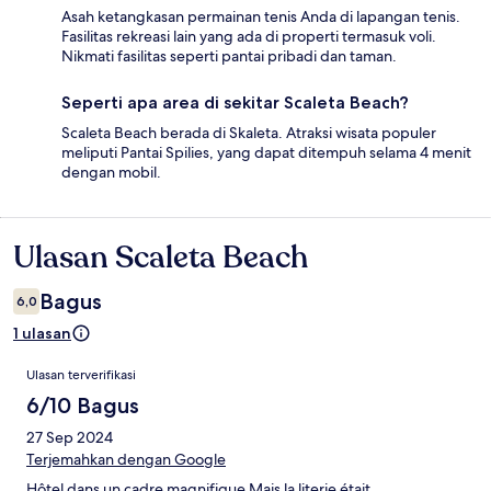
Asah ketangkasan permainan tenis Anda di lapangan tenis.
Fasilitas rekreasi lain yang ada di properti termasuk voli.
Nikmati fasilitas seperti pantai pribadi dan taman.
Seperti apa area di sekitar Scaleta Beach?
Scaleta Beach berada di Skaleta. Atraksi wisata populer
meliputi Pantai Spilies, yang dapat ditempuh selama 4 menit
dengan mobil.
Ulasan Scaleta Beach
Ulasan
Bagus
6,0
1 ulasan
Ulasan
Ulasan terverifikasi
6/10 Bagus
27 Sep 2024
Terjemahkan dengan Google
Hôtel dans un cadre magnifique Mais la literie était