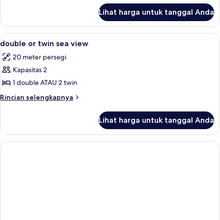
lanjut
twin
Lihat harga untuk tanggal Anda
untuk
standard
Double
or
Lihat
Kamar
2
twin
double or twin sea view
semua
standard
20 meter persegi
foto
Kapasitas 2
untuk
double
1 double ATAU 2 twin
or
Rincian
Rincian selengkapnya
twin
lebih
lanjut
sea
Lihat harga untuk tanggal Anda
untuk
view
double
or
twin
sea
view