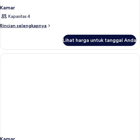
Kamar
Kapasitas 4
Rincian
Rincian selengkapnya
lebih
lanjut
Lihat harga untuk tanggal Anda
untuk
Kamar
Kamar