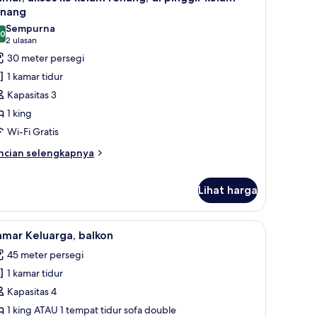
ng,
emua
enang
t
oto
b
Sempurna
,0
ntuk
10,0 dari 10
(2
2 ulasan
amar,
ulasan)
30 meter persegi
kses
1 kamar tidur
e
Kapasitas 3
olam
1 king
enang,
Wi-Fi Gratis
inggir
ncian
ncian selengkapnya
bih
olam
njut
enang
Lihat harga
tuk
mar,
ses
ng kerja ramah laptop
ihat
Minibar, brankas, meja kerja, dan ruang kerj
7
mar Keluarga, balkon
lam
emua
nang,
45 meter persegi
oto
1 kamar tidur
ntuk
nggir
amar
Kapasitas 4
lam
nang
eluarga,
1 king ATAU 1 tempat tidur sofa double