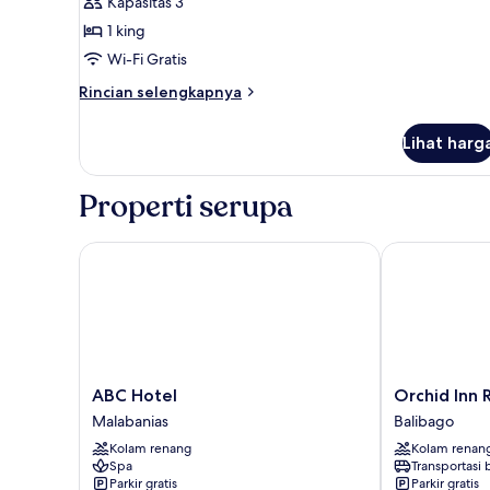
Kapasitas 3
pemandangan
1 king
kolam
Wi-Fi Gratis
renang
Rincian
Rincian selengkapnya
lebih
lanjut
Lihat harg
untuk
Kamar,
balkon,
Properti serupa
pemandangan
kolam
renang
ABC Hotel
Orchid Inn Re
ABC
Orchid
ABC Hotel
Orchid Inn 
Hotel
Inn
Malabanias
Balibago
Malabanias
Resort
Kolam renang
Kolam renan
Balibago
Spa
Transportasi
Parkir gratis
Parkir gratis