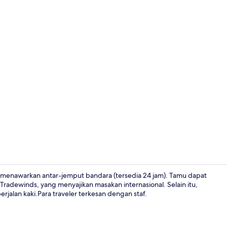
Bar (di prope
an menawarkan antar-jemput bandara (tersedia 24 jam). Tamu dapat
Tradewinds, yang menyajikan masakan internasional. Selain itu,
erjalan kaki.Para traveler terkesan dengan staf.
Kamar, teras