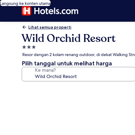
Langsung ke konten utama
Lihat semua properti
Wild Orchid Resort
Properti
bintang
Resor dengan 2 kolam renang outdoor, di dekat Walking Str
3.0
Pilih tanggal untuk melihat harga
Ke mana?
Galeri
foto
untuk
Wild
Orchid
Resort