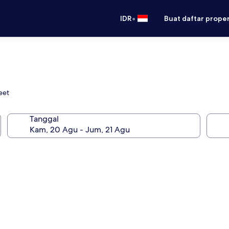
•
IDR
Buat daftar prope
eet
Tanggal