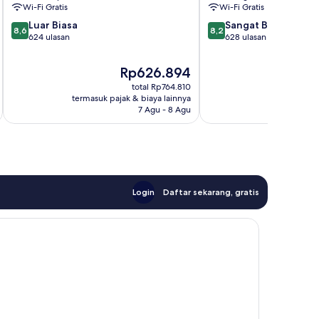
Balibago
Wi-Fi Gratis
Wi-Fi Gratis
8.6
8.2
Luar Biasa
Sangat Baik
8,6
8,2
dari
dari
624 ulasan
628 ulasan
10,
10,
Luar
Sangat
Harga
Rp626.894
Biasa,
Baik,
sekarang
total Rp764.810
624
628
Rp626.894
termasuk pajak & biaya lainnya
termasuk paj
ulasan
ulasan
7 Agu - 8 Agu
Login
Daftar sekarang, gratis