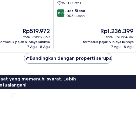
Wi-Fi Gratis
8.8
Luar Biasa
8,8
dari
1.003 ulasan
10,
Luar
Harga
Harga
Rp519.972
Rp1.236.399
Biasa,
sekarang
sekarang
total Rp582.369
total Rp1.384.767
1.003
Rp519.972
Rp1.236.399
termasuk pajak & biaya lainnya
termasuk pajak & biaya lainnya
ulasan
7 Agu - 8 Agu
7 Agu - 8 Agu
Bandingkan dengan properti serupa
faat yang memenuhi syarat. Lebih
etualangan!