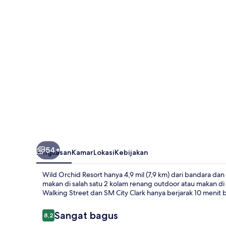
54+
Ringkasan
Kamar
Lokasi
Kebijakan
Wild Orchid Resort hanya 4,9 mil (7,9 km) dari bandara d
makan di salah satu 2 kolam renang outdoor atau makan di 
Walking Street dan SM City Clark hanya berjarak 10 menit b
Ulasan
Sangat bagus
8,2
8,2 dari 10