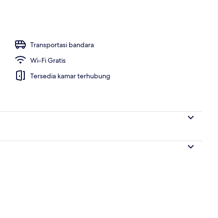
ng outdoor, dengan kursi berjemur
Transportasi bandara
Wi-Fi Gratis
Tersedia kamar terhubung