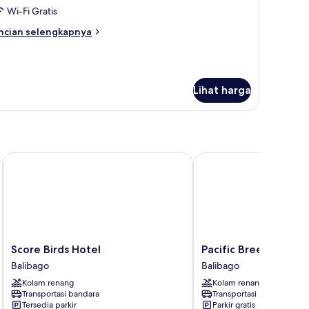
alkon
Wi-Fi Gratis
ncian
ncian selengkapnya
bih
njut
tuk
amar
Lihat harga
luarga,
lkon
Score Birds Hotel
Pacific Breeze Hotel a
Score
Pacific
Score Birds Hotel
Pacific Breeze Hotel
Birds
Breeze
Balibago
Balibago
Hotel
Hotel
Kolam renang
Kolam renang
Balibago
and
Transportasi bandara
Transportasi bandara
Resort
Tersedia parkir
Parkir gratis