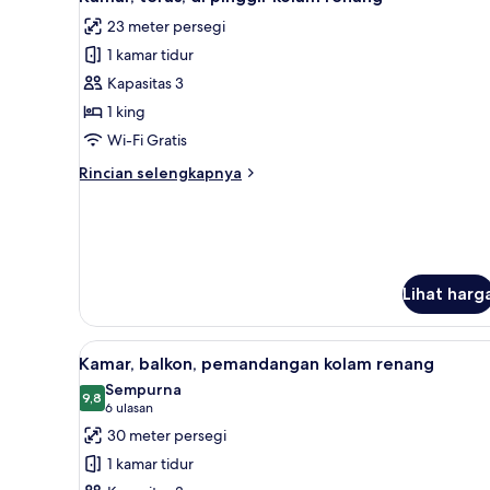
semua
(Single
23 meter persegi
/
foto
Couples)
1 kamar tidur
untuk
Kamar,
Kapasitas 3
teras,
1 king
di
Wi-Fi Gratis
pinggir
Rincian
Rincian selengkapnya
kolam
lebih
renang
lanjut
untuk
Kamar,
teras,
di
Lihat harg
pinggir
kolam
renang
Lihat
Kamar, balkon, pemandangan ko
8
Kamar, balkon, pemandangan kolam renang
semua
Sempurna
foto
9,8
9,8 dari 10
(6
6 ulasan
untuk
ulasan)
30 meter persegi
Kamar,
1 kamar tidur
balkon,