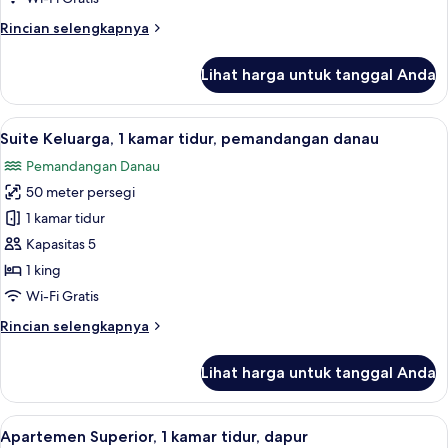
Tempat
Rincian
Rincian selengkapnya
Tidur
lebih
Double
lanjut
Lihat harga untuk tanggal Anda
untuk
Kamar
Double
Lihat
Suite Keluarga, 1 kamar tidur, pem
6
Basic,
Suite Keluarga, 1 kamar tidur, pemandangan danau
semua
1
Pemandangan Danau
Tempat
foto
Tidur
50 meter persegi
untuk
Double
Suite
1 kamar tidur
Keluarga,
Kapasitas 5
1
1 king
kamar
Wi-Fi Gratis
tidur,
Rincian
Rincian selengkapnya
pemandangan
lebih
danau
lanjut
Lihat harga untuk tanggal Anda
untuk
Suite
Keluarga,
Lihat
Apartemen Superior, 1 kamar tidur, dap
8
1
Apartemen Superior, 1 kamar tidur, dapur