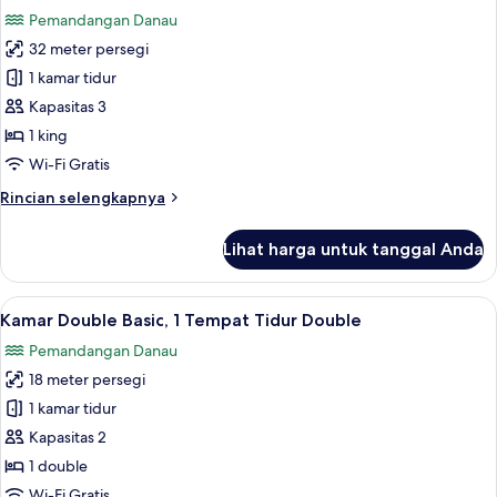
semua
Twin
Pemandangan Danau
Deluks,
foto
1
32 meter persegi
untuk
Tempat
Suite
1 kamar tidur
Tidur
Junior,
King,
Kapasitas 3
pemandangan
1
1 king
danau
Tempat
Wi-Fi Gratis
Tidur
Rincian
Rincian selengkapnya
King,
lebih
pemandangan
lanjut
Lihat harga untuk tanggal Anda
danau
untuk
Suite
Junior,
Lihat
Kamar Double Basic, 1 Tempat Tidur 
5
1
Kamar Double Basic, 1 Tempat Tidur Double
semua
Tempat
Pemandangan Danau
Tidur
foto
King,
18 meter persegi
untuk
pemandangan
Kamar
1 kamar tidur
danau
Double
Kapasitas 2
Basic,
1 double
1
Wi-Fi Gratis