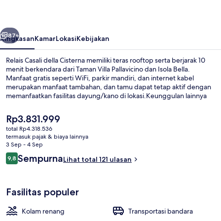
Cisterna
belumnya
Berikutnya
87+
Ringkasan
Kamar
Lokasi
Kebijakan
Relais Casali della Cisterna memiliki teras rooftop serta berjarak 10
menit berkendara dari Taman Villa Pallavicino dan Isola Bella.
Manfaat gratis seperti WiFi, parkir mandiri, dan internet kabel
merupakan manfaat tambahan, dan tamu dapat tetap aktif dengan
memanfaatkan fasilitas dayung/kano di lokasi.Keunggulan lainnya
meliputi bar/lounge, kolam renang anak, dan toko roti/camilan.
Harga
Rp3.831.999
saat
total Rp4.318.536
ini
termasuk pajak & biaya lainnya
Bagian depan properti - sore/malam
Rp3.831.999
3 Sep - 4 Sep
Ulasan
Sempurna
9,8
Lihat total 121 ulasan
9,8 dari 10
Fasilitas populer
Kolam renang
Transportasi bandara