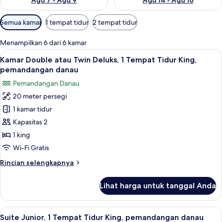
Agu 7 - Agu 9
Agu 14 - Agu 16
Filter
Semua kamar
1 tempat tidur
2 tempat tidur
tersedia
untuk
Menampilkan 6 dari 6 kamar
kamar
Lihat
Kamar Double atau Twin Deluks, 1 T
7
Kamar Double atau Twin Deluks, 1 Tempat Tidur King,
semua
pemandangan danau
foto
Pemandangan Danau
untuk
20 meter persegi
Kamar
1 kamar tidur
Double
atau
Kapasitas 2
Twin
1 king
Deluks,
Wi-Fi Gratis
1
Rincian
Rincian selengkapnya
Tempat
lebih
Tidur
lanjut
Lihat harga untuk tanggal Anda
untuk
King,
Kamar
pemandangan
Double
Lihat
Suite Junior, 1 Tempat Tidur King, pe
danau
11
atau
Suite Junior, 1 Tempat Tidur King, pemandangan danau