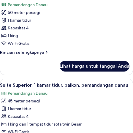
semua
kamar
Pemandangan Danau
tidur,
foto
pemandangan
50 meter persegi
untuk
danau
Apartemen
1 kamar tidur
Superior,
Kapasitas 4
1
1 king
kamar
Wi-Fi Gratis
tidur,
Rincian
Rincian selengkapnya
dapur
lebih
lanjut
Lihat harga untuk tanggal Anda
untuk
Apartemen
Superior,
Lihat
Pemandangan danau
9
1
Suite Superior, 1 kamar tidur, balkon, pemandangan danau
semua
kamar
Pemandangan Danau
tidur,
foto
dapur
45 meter persegi
untuk
Suite
1 kamar tidur
Superior,
Kapasitas 4
1
1 king dan 1 tempat tidur sofa twin Besar
kamar
Wi-Fi Gratis