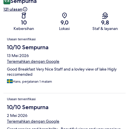
Sempurna
9,8
121 ulasan
10
9,0
9,8
Kebersihan
Lokasi
Staf & layanan
Ulasan
Ulasan terverifikasi
10/10 Sempurna
13 Mei 2026
Terjemahkan dengan Google
Good Breakfast Very Nice Staff and a lovley view of lake Higly
reccomended
Hans, perjalanan 1 malam
Ulasan terverifikasi
10/10 Sempurna
2 Mei 2026
Terjemahkan dengan Google