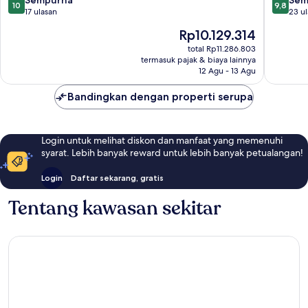
10
9,8
dari
dari
17 ulasan
23 u
10,
10,
Harga
Rp10.129.314
Sempurna,
Sempur
sekarang
17
23
total Rp11.286.803
Rp10.129.314
termasuk pajak & biaya lainnya
ulasan
ulasan
12 Agu - 13 Agu
Bandingkan dengan properti serupa
Login untuk melihat diskon dan manfaat yang memenuhi
syarat. Lebih banyak reward untuk lebih banyak petualangan!
Login
Daftar sekarang, gratis
Tentang kawasan sekitar