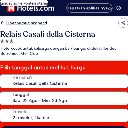
Langsung ke konten utama
Dapatkan aplikasinya
Lihat semua properti
Relais Casali della Cisterna
Properti
bintang
Hotel cocok untuk keluarga dengan bar/lounge, di dekat Iles des
3.0
Borromees Golf Club
Pilih tanggal untuk melihat harga
Ke mana?
Tanggal
Traveler