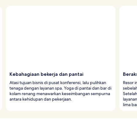
Kebahagiaan bekerja dan pantai
Beraks
Atasi tujuan bisnis di pusat konferensi, lalu pulihkan
Resor i
tenaga dengan layanan spa. Yoga di pantai dan bar di
sebelah
kolam renang menawarkan keseimbangan sempurna
Setelah
antara kehidupan dan pekerjaan.
layanan
lima ba