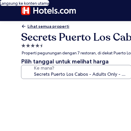
Langsung ke konten utama
Lihat semua properti
Secrets Puerto Los Cabo
Properti
bintang
Properti pegunungan dengan 7 restoran, di dekat Puerto L
4.5
Pilih tanggal untuk melihat harga
Ke mana?
Galeri
foto
untuk
Secrets
Puerto
Los