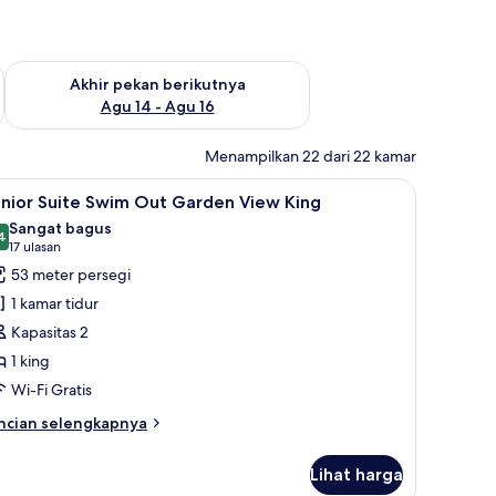
n ini Agu 7 - Agu 9
Periksa ketersediaan untuk akhir pekan berikutnya Agu 14 - A
Akhir pekan berikutnya
Agu 14 - Agu 16
Menampilkan 22 dari 22 kamar
ihat
Seprai premium, bantalan ekstra lembut, mini
8
unior Suite Swim Out Garden View King
emua
Sangat bagus
oto
4
8,4 dari 10
(17
17 ulasan
ntuk
ulasan)
53 meter persegi
unior
1 kamar tidur
uite
Kapasitas 2
wim
1 king
ut
Wi-Fi Gratis
arden
iew
ncian
ncian selengkapnya
ing
bih
njut
Lihat harga
tuk