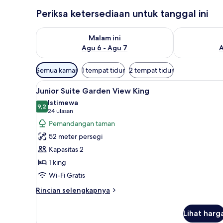
Periksa ketersediaan untuk tanggal ini
Periksa ketersediaan untuk malam ini Agu 6 - Agu 7
Periksa keter
Malam ini
Agu 6 - Agu 7
A
Filter
Semua kamar
1 tempat tidur
2 tempat tidur
tersedia
Lihat
Pemandangan dari kamar
untuk
6
Junior Suite Garden View King
semua
kamar
Istimewa
foto
9,2
9,2 dari 10
(24
24 ulasan
untuk
ulasan)
Pemandangan taman
Junior
52 meter persegi
Suite
Kapasitas 2
Garden
1 king
View
Wi-Fi Gratis
King
Rincian
Rincian selengkapnya
lebih
lanjut
Lihat harg
untuk