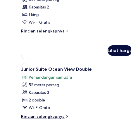
Club
Kapasitas 2
Junior
1 king
Suite
Wi-Fi Gratis
Swim
Out
Rincian
Rincian selengkapnya
King
lebih
lanjut
untuk
Lihat harg
Preferred
Club
Junior
Lihat
Seprai premium, bantalan ekst
Suite
7
Junior Suite Ocean View Double
semua
Swim
Pemandangan samudra
Out
foto
King
52 meter persegi
untuk
Junior
Kapasitas 3
Suite
2 double
Ocean
Wi-Fi Gratis
View
Rincian
Rincian selengkapnya
Double
lebih
lanjut