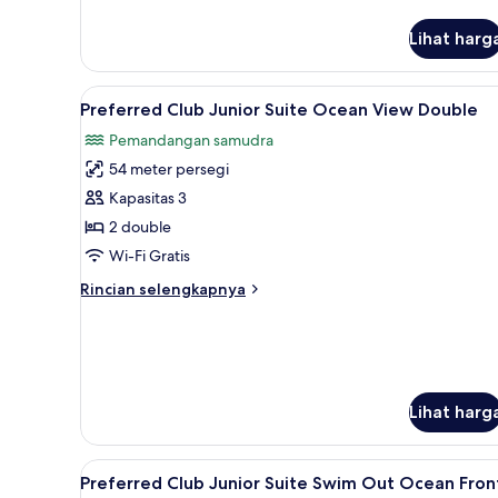
untuk
Junior
Lihat harg
Suite
Ocean
View
Lihat
Balkon
Double
8
Preferred Club Junior Suite Ocean View Double
semua
Pemandangan samudra
foto
54 meter persegi
untuk
Preferred
Kapasitas 3
Club
2 double
Junior
Wi-Fi Gratis
Suite
Rincian
Rincian selengkapnya
Ocean
lebih
View
lanjut
untuk
Double
Preferred
Club
Junior
Lihat harg
Suite
Ocean
View
Lihat
Seprai premium, bantalan ekst
8
Preferred Club Junior Suite Swim Out Ocean Fron
Double
semua