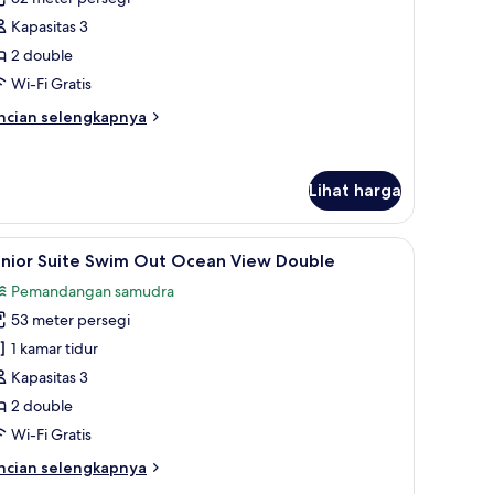
uite
Kapasitas 3
arden
2 double
iew
Wi-Fi Gratis
ouble
ncian
ncian selengkapnya
bih
njut
tuk
Lihat harga
nior
ite
arden
gan payung kolam renang
ihat
Kolam renang outdoor musiman, dengan pa
ew
10
unior Suite Swim Out Ocean View Double
emua
uble
Pemandangan samudra
oto
53 meter persegi
ntuk
unior
1 kamar tidur
uite
Kapasitas 3
wim
2 double
ut
Wi-Fi Gratis
cean
ncian
ncian selengkapnya
iew
bih