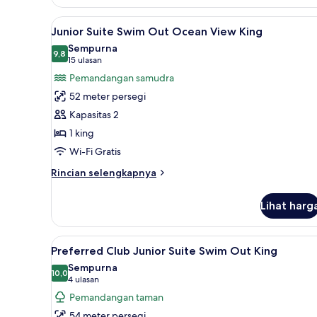
Junior
Suite
Lihat
Pemandangan dari kamar
9
Garden
Junior Suite Swim Out Ocean View King
semua
View
Sempurna
King
foto
9,8
9,8 dari 10
(15
15 ulasan
untuk
ulasan)
Pemandangan samudra
Junior
52 meter persegi
Suite
Kapasitas 2
Swim
1 king
Out
Wi-Fi Gratis
Ocean
View
Rincian
Rincian selengkapnya
King
lebih
lanjut
Lihat harg
untuk
Junior
Suite
Lihat
Seprai premium, bantalan ekst
10
Swim
Preferred Club Junior Suite Swim Out King
semua
Out
Sempurna
Ocean
foto
10,0
10,0 dari 10
(4
4 ulasan
View
untuk
ulasan)
Pemandangan taman
King
Preferred
54 meter persegi