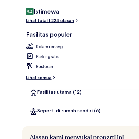
Ulasan
Istimewa
9,2
9,2 dari 10
Bagian depan
Lihat total 1.224 ulasan
Fasilitas populer
Kolam renang
Parkir gratis
Restoran
Lihat semua
Fasilitas utama
(12)
Seperti di rumah sendiri
(6)
Alasan kami menyukai properti ini