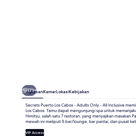
Cabos
-
Adults
Only
-
All
Inclusive
171+
Ringkasan
Kamar
Lokasi
Kebijakan
Secrets Puerto Los Cabos - Adults Only - All Inclusive me
Los Cabos. Tamu dapat mengunjungi spa untuk memanjakan d
Himitsu, salah satu 7 restoran, yang menyajikan masakan P
mewah ini meliputi 5 bar/lounge, bar pantai, dan pusat ke
VIP Access