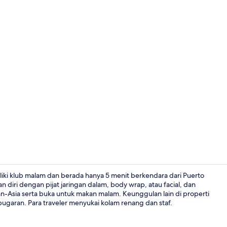
Video proper
miliki klub malam dan berada hanya 5 menit berkendara dari Puerto
iri dengan pijat jaringan dalam, body wrap, atau facial, dan
an-Asia serta buka untuk makan malam. Keunggulan lain di properti
Presidential
bugaran. Para traveler menyukai kolam renang dan staf.