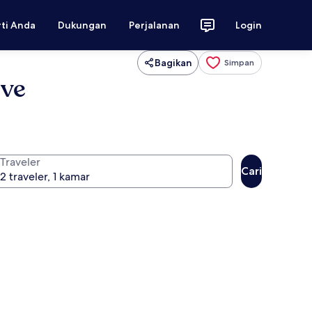
rti Anda
Dukungan
Perjalanan
Login
Bagikan
Simpan
ive
Traveler
Cari