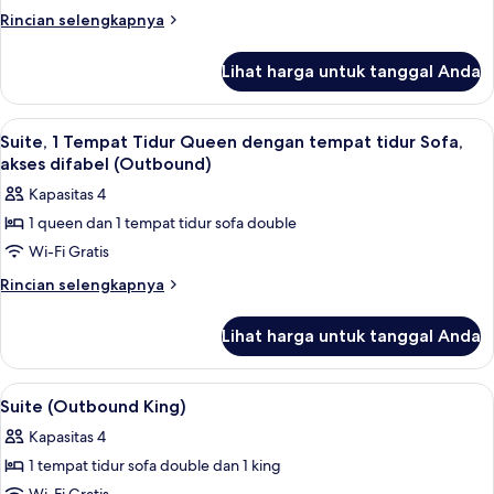
(Glenn's
Rincian
Rincian selengkapnya
Backcountry)
lebih
lanjut
Lihat harga untuk tanggal Anda
untuk
Suite
(Glenn's
Lihat
Brankas, meja kerja, ruang kerja rama
10
Backcountry)
Suite, 1 Tempat Tidur Queen dengan tempat tidur Sofa,
semua
akses difabel (Outbound)
foto
Kapasitas 4
untuk
1 queen dan 1 tempat tidur sofa double
Suite,
Wi-Fi Gratis
1
Tempat
Rincian
Rincian selengkapnya
lebih
Tidur
lanjut
Queen
Lihat harga untuk tanggal Anda
untuk
dengan
Suite,
tempat
1
Lihat
Brankas, meja kerja, ruang kerja rama
10
Tempat
tidur
Suite (Outbound King)
semua
Tidur
Sofa,
Kapasitas 4
Queen
foto
akses
dengan
1 tempat tidur sofa double dan 1 king
untuk
difabel
tempat