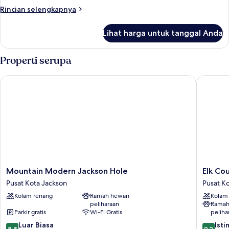
(Two
Sofa
Rincian
Rincian selengkapnya
(The
Bunk
lebih
Virg)
lanjut
Adventure
Lihat harga untuk tanggal Anda
untuk
Camp)
Kamar
(Two
Properti serupa
Bunk
Adventure
Mountain Modern Jackson Hole
Elk Coun
Camp)
Mountain
Elk
Mountain Modern Jackson Hole
Elk Cou
Modern
Country
Pusat Kota Jackson
Pusat K
Jackson
Inn
Kolam renang
Ramah hewan
Kolam
Hole
Pusat
peliharaan
Ramah
Pusat
Kota
Parkir gratis
Wi-Fi Gratis
peliha
Kota
Jackson
8.8
9.2
Jackson
Luar Biasa
Ist
8,8
9,2