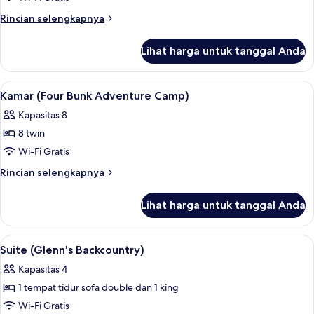
(Celebration)
Rincian
Rincian selengkapnya
lebih
lanjut
Lihat harga untuk tanggal Anda
untuk
Suite
(Celebration)
Lihat
Shower, pancuran hujan, perlengkapa
8
Kamar (Four Bunk Adventure Camp)
semua
Kapasitas 8
foto
8 twin
untuk
Kamar
Wi-Fi Gratis
(Four
Rincian
Rincian selengkapnya
Bunk
lebih
lanjut
Adventure
Lihat harga untuk tanggal Anda
untuk
Camp)
Kamar
(Four
Lihat
Brankas, meja kerja, ruang kerja rama
7
Bunk
Suite (Glenn's Backcountry)
semua
Adventure
Kapasitas 4
Camp)
foto
1 tempat tidur sofa double dan 1 king
untuk
Suite
Wi-Fi Gratis