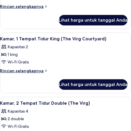
1
Rincian
Rincian selengkapnya
Tempat
lebih
lanjut
Tidur
Lihat harga untuk tanggal Anda
untuk
Queen,
Kamar,
akses
1
Lihat
Brankas, meja kerja, ruang kerja rama
9
difabel
Tempat
Kamar, 1 Tempat Tidur King (The Virg Courtyard)
semua
Tidur
(The
Kapasitas 2
Queen,
foto
Virg)
akses
1 king
untuk
difabel
Kamar,
Wi-Fi Gratis
(The
1
Virg)
Rincian
Rincian selengkapnya
Tempat
lebih
lanjut
Tidur
Lihat harga untuk tanggal Anda
untuk
King
Kamar,
(The
1
Lihat
Shower, pancuran hujan, perlengkapa
8
Virg
Tempat
Kamar, 2 Tempat Tidur Double (The Virg)
semua
Tidur
Courtyard)
Kapasitas 4
King
foto
(The
2 double
untuk
Virg
Kamar,
Wi-Fi Gratis
Courtyard)