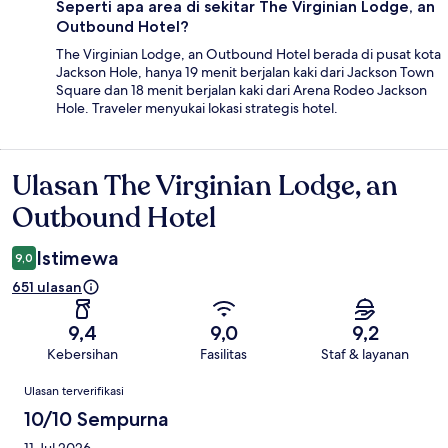
Seperti apa area di sekitar The Virginian Lodge, an
Outbound Hotel?
The Virginian Lodge, an Outbound Hotel berada di pusat kota
Jackson Hole, hanya 19 menit berjalan kaki dari Jackson Town
Square dan 18 menit berjalan kaki dari Arena Rodeo Jackson
Hole. Traveler menyukai lokasi strategis hotel.
Ulasan The Virginian Lodge, an
Ulasan
Outbound Hotel
Istimewa
9,0
651 ulasan
9,4
9,0
9,2
Kebersihan
Fasilitas
Staf & layanan
Ulasan
Ulasan terverifikasi
10/10 Sempurna