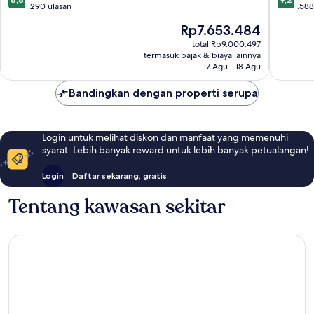
dari
dari
1.290 ulasan
1.588
10,
10,
Harga
Rp7.653.484
Luar
Istimew
sekarang
Biasa,
1.588
total Rp9.000.497
Rp7.653.484
termasuk pajak & biaya lainnya
1.290
ulasan
17 Agu - 18 Agu
ulasan
Bandingkan dengan properti serupa
Login untuk melihat diskon dan manfaat yang memenuhi
syarat. Lebih banyak reward untuk lebih banyak petualangan!
Login
Daftar sekarang, gratis
Tentang kawasan sekitar