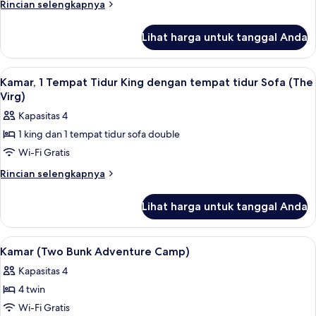
1
Rincian
Rincian selengkapnya
Tempat
lebih
lanjut
Tidur
Lihat harga untuk tanggal Anda
untuk
King
Kamar,
(The
1
Lihat
Kamar, 1 Tempat Tidur King dengan tem
6
Virg)
Tempat
Kamar, 1 Tempat Tidur King dengan tempat tidur Sofa (The
semua
Tidur
Virg)
King
foto
Kapasitas 4
(The
untuk
Virg)
1 king dan 1 tempat tidur sofa double
Kamar,
Wi-Fi Gratis
1
Tempat
Rincian
Rincian selengkapnya
lebih
Tidur
lanjut
King
Lihat harga untuk tanggal Anda
untuk
dengan
Kamar,
tempat
1
Lihat
Kamar (Two Bunk Adventure Camp) | Br
6
Tempat
tidur
Kamar (Two Bunk Adventure Camp)
semua
Tidur
Sofa
Kapasitas 4
King
foto
(The
dengan
4 twin
untuk
Virg)
tempat
Kamar
Wi-Fi Gratis
tidur