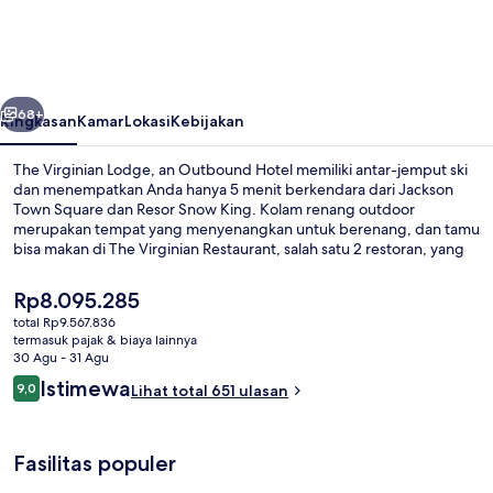
Lodge,
an
Outbound
belumnya
Berikutnya
Hotel
68+
Ringkasan
Kamar
Lokasi
Kebijakan
The Virginian Lodge, an Outbound Hotel memiliki antar-jemput ski
dan menempatkan Anda hanya 5 menit berkendara dari Jackson
Town Square dan Resor Snow King. Kolam renang outdoor
merupakan tempat yang menyenangkan untuk berenang, dan tamu
bisa makan di The Virginian Restaurant, salah satu 2 restoran, yang
menyajikan masakan Amerika dan buka untuk sarapan dan makan
siang. Keunggulan lainnya meliputi 2 hot tub, bar/lounge, dan teras.
Harga
Rp8.095.285
Tiket ski, penyimpanan alat ski, dan rental peralatan ski ski juga
saat
total Rp9.567.836
tersedia. Kolam renang dan staf mendapatkan nilai yang bagus dari
ini
termasuk pajak & biaya lainnya
para traveler.
Halaman
Rp8.095.285
30 Agu - 31 Agu
Ulasan
Istimewa
9,0
Lihat total 651 ulasan
9,0 dari 10
Fasilitas populer