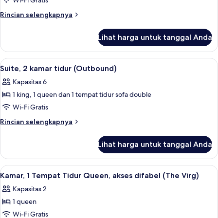
Suite
Wi-Fi Gratis
tidur
(Outbound)
(Outbound
Sofa,
Rincian
Rincian selengkapnya
akses
King)
lebih
difabel
lanjut
Lihat harga untuk tanggal Anda
(Outbound)
untuk
Suite
(Outbound
Lihat
Brankas, meja kerja, ruang kerja rama
9
King)
Suite, 2 kamar tidur (Outbound)
semua
Kapasitas 6
foto
1 king, 1 queen dan 1 tempat tidur sofa double
untuk
Suite,
Wi-Fi Gratis
2
Rincian
Rincian selengkapnya
kamar
lebih
lanjut
tidur
Lihat harga untuk tanggal Anda
untuk
(Outbound)
Suite,
2
Lihat
Brankas, meja kerja, ruang kerja rama
9
kamar
Kamar, 1 Tempat Tidur Queen, akses difabel (The Virg)
semua
tidur
Kapasitas 2
(Outbound)
foto
1 queen
untuk
Kamar,
Wi-Fi Gratis