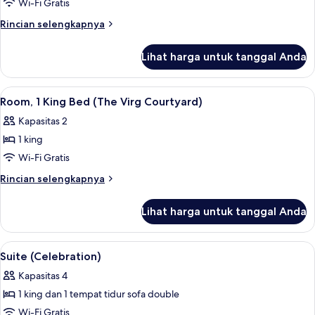
Room,
Wi-Fi Gratis
1
Rincian
Rincian selengkapnya
Queen
lebih
lanjut
Bed,
Lihat harga untuk tanggal Anda
untuk
Mobility
Room,
Accessible
1
Lihat
Brankas, meja kerja, ruang kerja rama
9
(The
Queen
Room, 1 King Bed (The Virg Courtyard)
semua
Bed,
Virg)
Kapasitas 2
Mobility
foto
Accessible
1 king
untuk
(The
Room,
Wi-Fi Gratis
Virg)
1
Rincian
Rincian selengkapnya
King
lebih
lanjut
Bed
Lihat harga untuk tanggal Anda
untuk
(The
Room,
Virg
1
Lihat
Mesin pembuat kopi/teh
9
Courtyard)
King
Suite (Celebration)
semua
Bed
Kapasitas 4
(The
foto
Virg
1 king dan 1 tempat tidur sofa double
untuk
Courtyard)
Suite
Wi-Fi Gratis