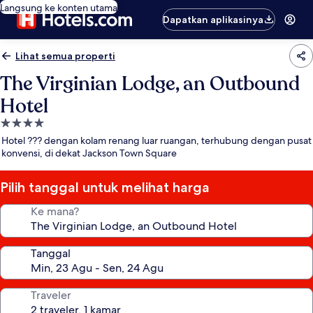
Langsung ke konten utama
Dapatkan aplikasinya
Lihat semua properti
The Virginian Lodge, an Outbound
Hotel
Properti
bintang
Hotel ??? dengan kolam renang luar ruangan, terhubung dengan pusat
4.0
konvensi, di dekat Jackson Town Square
Pilih tanggal untuk melihat harga
Ke mana?
Tanggal
Traveler