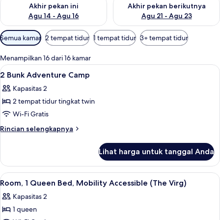
Periksa ketersediaan untuk akhir pekan ini Agu 14 - Agu 16
Periksa ketersediaan untuk ak
Akhir pekan ini
Akhir pekan berikutnya
Agu 14 - Agu 16
Agu 21 - Agu 23
Filter
Semua kamar
2 tempat tidur
1 tempat tidur
3+ tempat tidur
tersedia
untuk
Menampilkan 16 dari 16 kamar
kamar
Lihat
Brankas, meja kerja, ruang kerja rama
10
2 Bunk Adventure Camp
semua
Kapasitas 2
foto
2 tempat tidur tingkat twin
untuk
2
Wi-Fi Gratis
Bunk
Rincian
Rincian selengkapnya
Adventure
lebih
lanjut
Camp
Lihat harga untuk tanggal Anda
untuk
2
Bunk
Lihat
Brankas, meja kerja, ruang kerja rama
9
Adventure
Room, 1 Queen Bed, Mobility Accessible (The Virg)
semua
Camp
Kapasitas 2
foto
1 queen
untuk