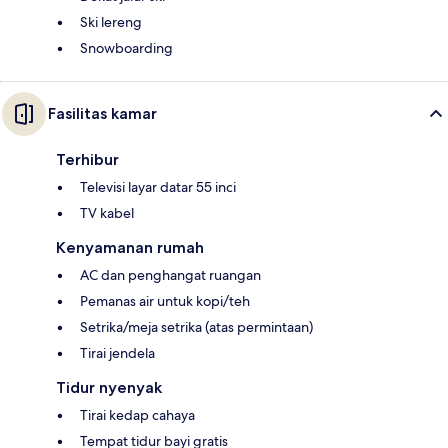
Ski lereng
Snowboarding
Fasilitas kamar
Terhibur
Televisi layar datar 55 inci
TV kabel
Kenyamanan rumah
AC dan penghangat ruangan
Pemanas air untuk kopi/teh
Setrika/meja setrika (atas permintaan)
Tirai jendela
Tidur nyenyak
Tirai kedap cahaya
Tempat tidur bayi gratis