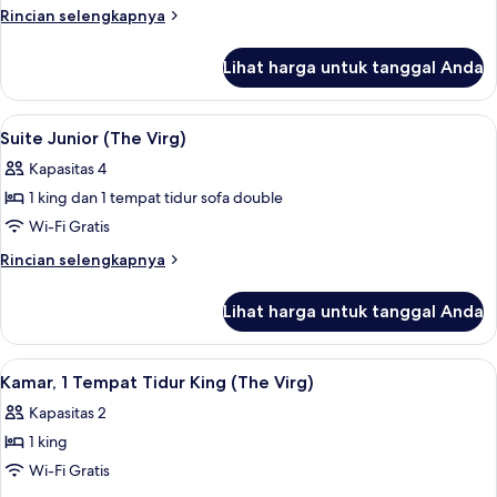
2
Rincian
Rincian selengkapnya
Tempat
lebih
lanjut
Tidur
Lihat harga untuk tanggal Anda
untuk
Double
Kamar,
(The
2
Lihat
Brankas, meja kerja, ruang kerja rama
8
Virg)
Tempat
Suite Junior (The Virg)
semua
Tidur
Kapasitas 4
Double
foto
(The
1 king dan 1 tempat tidur sofa double
untuk
Virg)
Suite
Wi-Fi Gratis
Junior
Rincian
Rincian selengkapnya
(The
lebih
lanjut
Virg)
Lihat harga untuk tanggal Anda
untuk
Suite
Junior
Lihat
Brankas, meja kerja, ruang kerja rama
8
(The
Kamar, 1 Tempat Tidur King (The Virg)
semua
Virg)
Kapasitas 2
foto
1 king
untuk
Kamar,
Wi-Fi Gratis