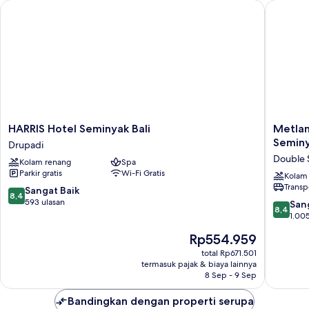
HARRIS Hotel Seminyak Bali
Metland 
HARRIS
Metland
HARRIS Hotel Seminyak Bali
Metlan
Hotel
Seva
Seminy
Drupadi
Seminyak
Seminya
Double 
Kolam renang
Spa
Bali
(Formerl
Parkir gratis
Wi-Fi Gratis
Drupadi
Horison
Kolam
Transp
Seminya
8.4
Sangat Baik
8,4
Bali)
dari
593 ulasan
8.4
San
8,4
Double
10,
dari
1.005
Six
Sangat
10,
Harga
Rp554.959
Baik,
Sangat
sekarang
593
Baik,
total Rp671.501
Rp554.959
ulasan
termasuk pajak & biaya lainnya
1.005
8 Sep - 9 Sep
ulasan
Bandingkan dengan properti serupa