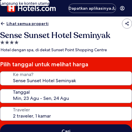
Langsung ke konten utama
Dapatkan aplikasinya
Lihat semua properti
Sense Sunset Hotel Seminyak
Properti
bintang
Hotel dengan spa, di dekat Sunset Point Shopping Centre
4.0
Pilih tanggal untuk melihat harga
Ke mana?
Tanggal
Traveler
Cari