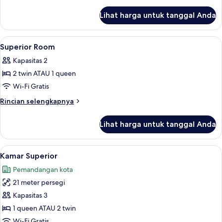
lebih
lanjut
Lihat harga untuk tanggal Anda
untuk
Suite
Lihat
Brankas, meja kerja, setrika/meja setri
9
Superior Room
semua
Kapasitas 2
foto
2 twin ATAU 1 queen
untuk
Superior
Wi-Fi Gratis
Room
Rincian
Rincian selengkapnya
lebih
lanjut
Lihat harga untuk tanggal Anda
untuk
Superior
Room
Lihat
Brankas, meja kerja, setrika/meja setri
8
Kamar Superior
semua
Pemandangan kota
foto
21 meter persegi
untuk
Kamar
Kapasitas 3
Superior
1 queen ATAU 2 twin
Wi-Fi Gratis