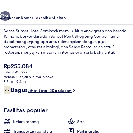
Seminyak
belumnya
Berikutnya
51+
Ringkasan
Kamar
Lokasi
Kebijakan
Sense Sunset Hotel Seminyak memiliki klub anak gratis dan berada
15 menit berkendara dari Sunset Point Shopping Centre. Tamu
dapat mengunjungi spa untuk dimanjakan dengan pijat,
aromaterapi, atau refleksologi, dan Sense Resto, salah satu 2
restoran, menyajikan masakan internasional serta buka untuk
sarapan, makan siang, dan makan malam. Fasilitas seperti kolam
renang outdoor, bar/lounge, dan pusat kebugaran adalah
Harga
Rp255.084
keunggulan lainnya.
saat
total Rp311.222
ini
termasuk pajak & biaya lainnya
Aktivitas anak
Rp255.084
8 Sep - 9 Sep
Ulasan
Bagus
7,2
Lihat total 206 ulasan
7,2 dari 10
Fasilitas populer
Kolam renang
Spa
Transportasi bandara
Parkir gratis