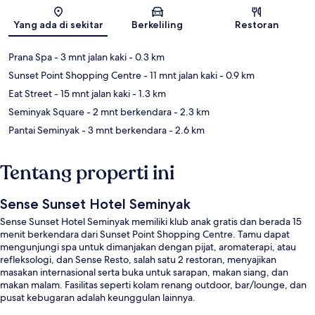
Peta
Yang ada di sekitar
Berkeliling
Restoran
Prana Spa
- 3 mnt jalan kaki
- 0.3 km
Sunset Point Shopping Centre
- 11 mnt jalan kaki
- 0.9 km
Eat Street
- 15 mnt jalan kaki
- 1.3 km
Seminyak Square
- 2 mnt berkendara
- 2.3 km
Pantai Seminyak
- 3 mnt berkendara
- 2.6 km
Tentang properti ini
Sense Sunset Hotel Seminyak
Sense Sunset Hotel Seminyak memiliki klub anak gratis dan berada 15
menit berkendara dari Sunset Point Shopping Centre. Tamu dapat
mengunjungi spa untuk dimanjakan dengan pijat, aromaterapi, atau
refleksologi, dan Sense Resto, salah satu 2 restoran, menyajikan
masakan internasional serta buka untuk sarapan, makan siang, dan
makan malam. Fasilitas seperti kolam renang outdoor, bar/lounge, dan
pusat kebugaran adalah keunggulan lainnya.