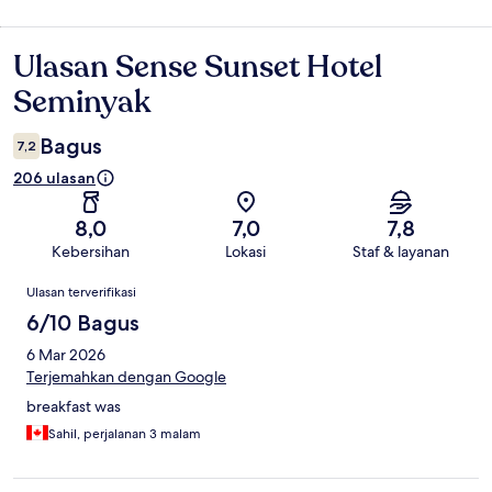
Ulasan Sense Sunset Hotel
Ulasan
Seminyak
Bagus
7,2
206 ulasan
8,0
7,0
7,8
Kebersihan
Lokasi
Staf & layanan
Ulasan
Ulasan terverifikasi
6/10 Bagus
6 Mar 2026
Terjemahkan dengan Google
breakfast was
Sahil, perjalanan 3 malam