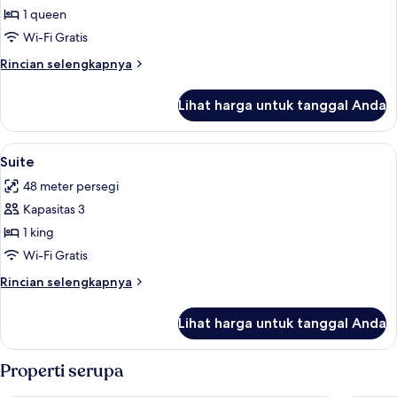
Kamar
1 queen
Grand
Wi-Fi Gratis
(Grand
Rincian
Rincian selengkapnya
Deluxe
lebih
Room)
lanjut
Lihat harga untuk tanggal Anda
untuk
Kamar
Grand
Lihat
Suite | Brankas, meja kerja, setrika/mej
5
(Grand
Suite
semua
Deluxe
48 meter persegi
Room)
foto
Kapasitas 3
untuk
Suite
1 king
Wi-Fi Gratis
Rincian
Rincian selengkapnya
lebih
lanjut
Lihat harga untuk tanggal Anda
untuk
Suite
Properti serupa