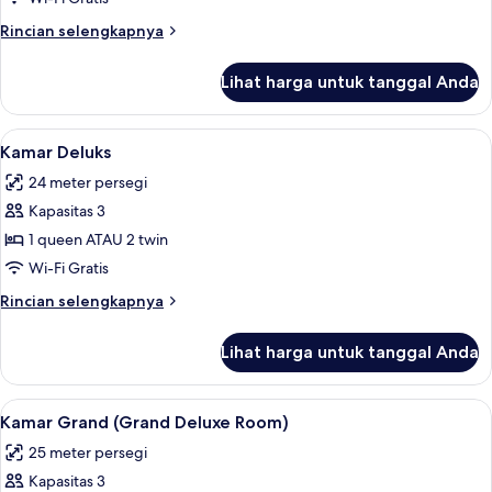
Rincian
Rincian selengkapnya
lebih
lanjut
Lihat harga untuk tanggal Anda
untuk
Kamar
Superior
Lihat
Brankas, meja kerja, setrika/meja setri
8
Kamar Deluks
semua
24 meter persegi
foto
Kapasitas 3
untuk
Kamar
1 queen ATAU 2 twin
Deluks
Wi-Fi Gratis
Rincian
Rincian selengkapnya
lebih
lanjut
Lihat harga untuk tanggal Anda
untuk
Kamar
Deluks
Lihat
Pemandangan dari kamar
7
Kamar Grand (Grand Deluxe Room)
semua
25 meter persegi
foto
Kapasitas 3
untuk