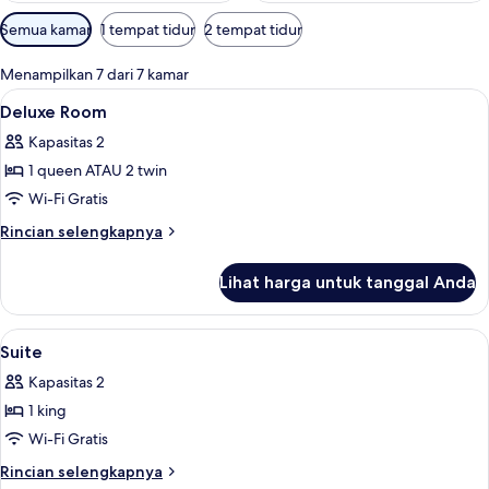
Filter
Semua kamar
1 tempat tidur
2 tempat tidur
tersedia
untuk
Menampilkan 7 dari 7 kamar
kamar
Lihat
Brankas, meja kerja, setrika/meja setri
8
Deluxe Room
semua
Kapasitas 2
foto
1 queen ATAU 2 twin
untuk
Deluxe
Wi-Fi Gratis
Room
Rincian
Rincian selengkapnya
lebih
lanjut
Lihat harga untuk tanggal Anda
untuk
Deluxe
Room
Lihat
Brankas, meja kerja, setrika/meja setri
9
Suite
semua
Kapasitas 2
foto
1 king
untuk
Suite
Wi-Fi Gratis
Rincian
Rincian selengkapnya